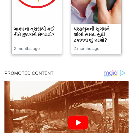
માકડના ત્રાસથી કઈ
પરફ્યુમની સુગંધને
રીતે છુટકારો મેળવવો?
લાંબો સમય સુધી
ટકાવવા શું કરશો?
2 months ago
2 months ago