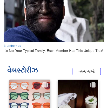
વેબસ્ટોરીઝ
બધુજ જુઓ