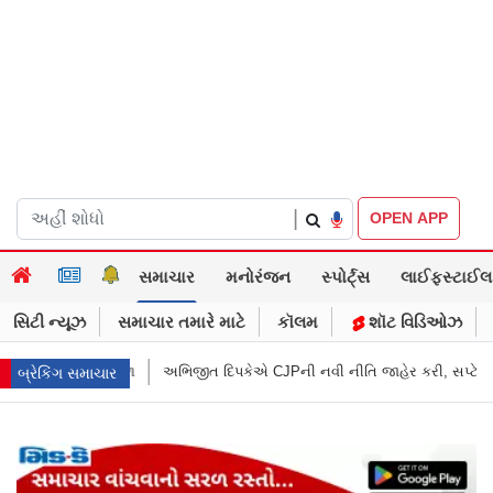
|
OPEN APP
સમાચાર
મનોરંજન
સ્પોર્ટ્સ
લાઈફસ્ટાઈલ
સિટી ન્યૂઝ
સમાચાર તમારે માટે
કૉલમ
શૉટ વિડિઓઝ
ેએ CJPની નવી નીતિ જાહેર કરી, સપ્ટેમ્બરથી દેશભારમાં થશે શરૂ
તુકારામ મું
બ્રેકિંગ સમાચાર