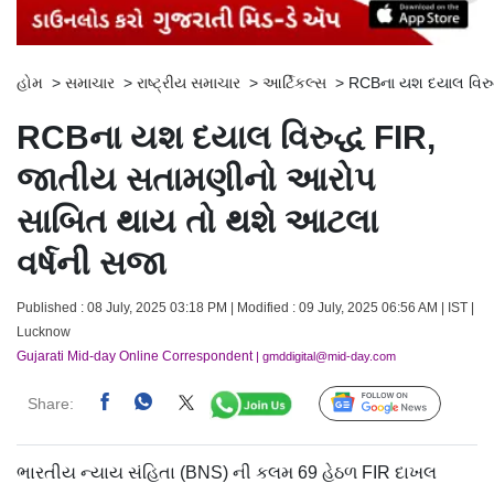
હોમ
>
સમાચાર
>
રાષ્ટ્રીય સમાચાર
>
આર્ટિકલ્સ
>
RCBના યશ દયાલ વિરુ
RCBના યશ દયાલ વિરુદ્ધ FIR,
જાતીય સતામણીનો આરોપ
સાબિત થાય તો થશે આટલા
વર્ષની સજા
Published : 08 July, 2025 03:18 PM | Modified : 09 July, 2025 06:56 AM | IST |
Lucknow
Gujarati Mid-day Online Correspondent
| gmddigital@mid-day.com
Share:
Follow Us
ભારતીય ન્યાય સંહિતા (BNS) ની કલમ 69 હેઠળ FIR દાખલ