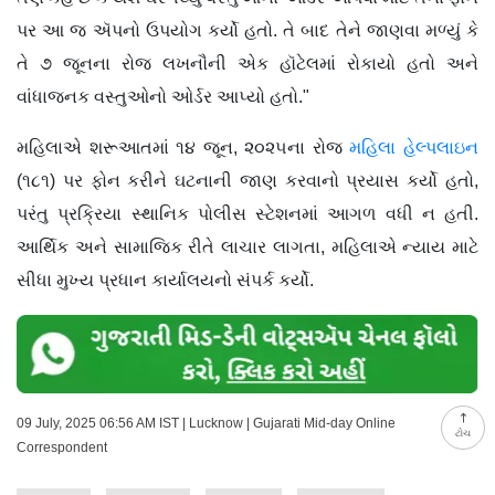
પર આ જ ઍપનો ઉપયોગ કર્યો હતો. તે બાદ તેને જાણવા મળ્યું કે
તે ૭ જૂનના રોજ લખનૌની એક હૉટેલમાં રોકાયો હતો અને
વાંધાજનક વસ્તુઓનો ઓર્ડર આપ્યો હતો."
મહિલાએ શરૂઆતમાં ૧૪ જૂન, ૨૦૨૫ના રોજ
મહિલા હેલ્પલાઇન
(૧૮૧) પર ફોન કરીને ઘટનાની જાણ કરવાનો પ્રયાસ કર્યો હતો,
પરંતુ પ્રક્રિયા સ્થાનિક પોલીસ સ્ટેશનમાં આગળ વધી ન હતી.
આર્થિક અને સામાજિક રીતે લાચાર લાગતા, મહિલાએ ન્યાય માટે
સીધા મુખ્ય પ્રધાન કાર્યાલયનો સંપર્ક કર્યો.
09 July, 2025 06:56 AM IST | Lucknow | Gujarati Mid-day Online
ટોચ
Correspondent