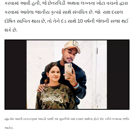
કરવામાં આવી હતી, જે છેતરપિંડી અથવા લગ્નના ખોટા વચનો દ્વારા
કરવામાં આવેલા જાતીય કૃત્યો સાથે સંબંધિત છે. જો યશ દયાલ
દોષિત સાબિત થાય છે, તો તેને દંડ સાથે 10 વર્ષની જેલની સજા થઈ
શકે છે.
ujju.64 નામની ઇન્સ્ટાગ્રામ આઇડી પરથી આ યુવતીએ યશ દયાલ સાથેના ફોટો શૅર કરીને લગાવ્યા ગંભીર
આરોપ.