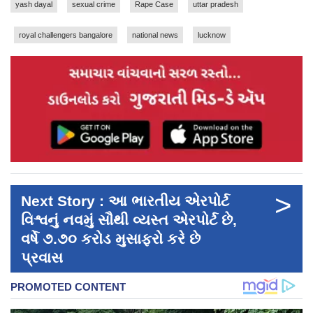
yash dayal
sexual crime
Rape Case
uttar pradesh
royal challengers bangalore
national news
lucknow
>
Next Story : આ ભારતીય એરપોર્ટ
વિશ્વનું નવમું સૌથી વ્યસ્ત એરપોર્ટ છે,
વર્ષે ૭.૭૦ કરોડ મુસાફરો કરે છે
પ્રવાસ