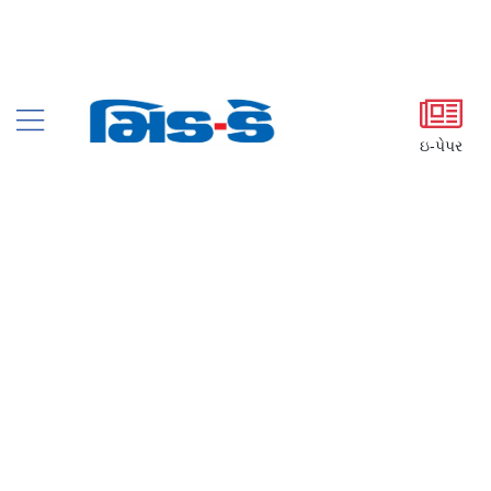
ઇ-પેપર