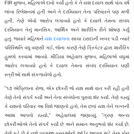
FIR મુજબ, મહિલાએ દાવો કર્યો હતો કે તે યશ દયાલ સાથે પાંચ વર્ષ
લાંબા રિલેશનમાં હતી અને તે દરમિયાન તેના પરિવારને પણ મળી
હતી. તેણે એવો આરોપ લગાવ્યો હતો કે દયાલે તેમના સંબંધ
દરમિયાન તેનું માનસિક, આર્થિક અને શારીરિક રીતે શોષણ કર્યું
હતું. જ્યારે મહિલાને
યશ દયાલના
સાચા ઇરાદાની ખબર પડી ત્યારે
પરિસ્થિતિ વધુ વણસી ગઈ, જેના કારણે તેણે ક્રિકેટર દ્વારા શારીરિક
હુમલો કરવામાં આવ્યો. મીડિયા અહેવાલ મુજબ, મહિલાએ વધુમાં
આરોપ લગાવ્યો હતો કે દયાલ તેમના સંબંધ દરમિયાન ઘણી
સ્ત્રીઓ સાથે સંકળાયેલો હતો.
"૧૭ એપ્રિલના રોજ, એક છોકરી જે યશ સાથે વાત કરી રહી હતી
તેણે તેનો સંપર્ક કર્યો અને તેના સંબંધોના પુરાવા શૅર કર્યા. તેણે કહ્યું
કે યશનો પરિવાર આ વિશે જાણતો હતો, તેમ છતાં યશ તેને લગ્નની
આશા આપતો રહ્યો," અહેવાલમાં જણાવ્યું. "ત્રણ અન્ય
છોકરીઓએ તેનો સંપર્ક કર્યો છે અને સમાન અનુભવો શૅર કર્યા છે.
તેણે કહે છે કે યશે ઘરગથ્થુ વસ્તુઓનો ઓર્ડર આપવા માટે તેના ફોન