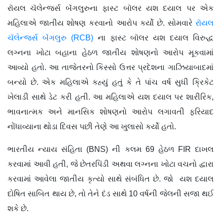
રૉયલ ચૅલેન્જર્સ બૅંગલુરુના ફાસ્ટ બૉલર યશ દયાલ પર એક
મહિલાએ જાતીય શોષણ કરવાનો આરોપ કર્યો છે. સોમવારે
રૉયલ
ચૅલેન્જર્સ બૅંગલુરુ (RCB)
ના ફાસ્ટ બૉલર યશ દયાલ વિરુદ્ધ
લગ્નના ખોટા બહાના હેઠળ જાતીય શોષણનો આરોપ મૂકવામાં
આવ્યો હતો. આ તાજેતરનો કિસ્સો ઉત્તર પ્રદેશના ગાઝિયાબાદમાં
બન્યો છે. એક મહિલાએ કહ્યું હતું કે તે પાંચ વર્ષ સુધી ક્રિકેટ
ખેલાડી સાથે ડેટ કરી હતી. આ મહિલાએ યશ દયાલ પર શારીરિક,
ભાવનાત્મક અને માનસિક શોષણનો આરોપ લગાવતી ફરિયાદ
નોંધાવ્યાના થોડા દિવસ પછી તેણે આ ખુલાસો કર્યો હતો.
ભારતીય ન્યાય સંહિતા (BNS) ની કલમ 69 હેઠળ FIR દાખલ
કરવામાં આવી હતી, જે છેતરપિંડી અથવા લગ્નના ખોટા વચનો દ્વારા
કરવામાં આવેલા જાતીય કૃત્યો સાથે સંબંધિત છે. જો યશ દયાલ
દોષિત સાબિત થાય છે, તો તેને દંડ સાથે 10 વર્ષની જેલની સજા થઈ
શકે છે.