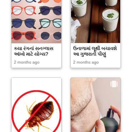
કયા રંગનાં સનગ્લાસ
ઉનાળામાં લૂથી બચાવશે
આંખો માટે યોગ્ય?
આ ગુજરાતી પીણું
2 months ago
2 months ago