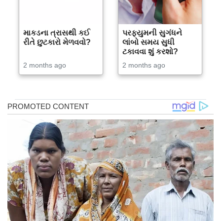
માકડના ત્રાસથી કઈ
પરફ્યુમની સુગંધને
રીતે છુટકારો મેળવવો?
લાંબો સમય સુધી
ટકાવવા શું કરશો?
2 months ago
2 months ago