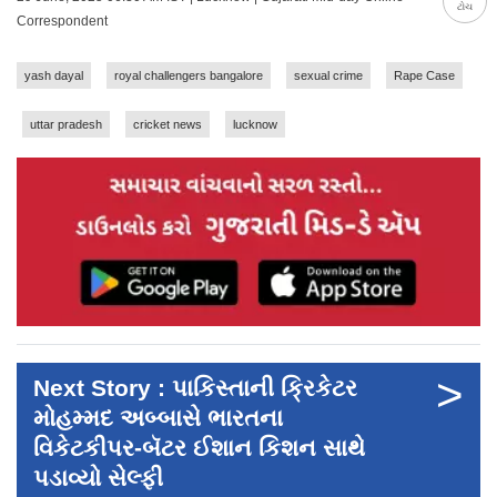
ટોચ
Correspondent
yash dayal
royal challengers bangalore
sexual crime
Rape Case
uttar pradesh
cricket news
lucknow
>
Next Story : પાકિસ્તાની ક્રિકેટર
મોહમ્મદ અબ્બાસે ભારતના
વિકેટકીપર-બૅટર ઈશાન કિશન સાથે
પડાવ્યો સેલ્ફી