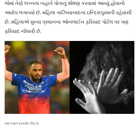
જેમાં તેણે લગ્નના બહાને પોતાનું શોષણ કરવામાં આવ્યું હોવાનો
આરોપ લગાવ્યો છે. મહિલા ગાઝિયાબાદના ઇન્દિરાપુરમની રહેવાસી
છે. મહિલાએ મુખ્ય પ્રધાનના ઓનલાઈન ફરિયાદ પોર્ટલ પર પણ
ફરિયાદ નોંધાવી છે.
યશ દયાલ (તસવીર: મિડ-ડે)