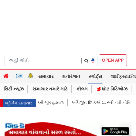
|
OPEN APP
સમાચાર
મનોરંજન
સ્પોર્ટ્સ
લાઈફસ્ટાઈલ
સિટી ન્યૂઝ
સમાચાર તમારે માટે
કૉલમ
શૉટ વિડિઓઝ
ળ
અભિજીત દિપકેએ CJPની નવી નીતિ જાહેર કરી, સપ્ટેમ્બરથી દેશભારમાં થશે શર
બ્રેકિંગ સમાચાર