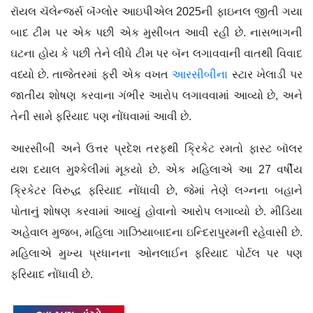
રૉયલ ચૅલેન્જર્સ બૅંગ્લોર આઇપીએલ 2025ની ફાઇનલ જીતી ગયા
બાદ ટીમ પર એક પછી એક મુસીબત આવી રહી છે. નાસભાગની
ઘટના હોય કે પછી તેને લીધે ટીમ પર બૅન લગાવવાની વાતથી વિવાદ
વધ્યો છે. તાજેતરમાં ફરી એક વખત
આરસીબીના
સ્ટાર ખેલાડી પર
જાતીય શોષણ કરવાના ગંભીર આરોપ લગાવવામાં આવ્યો છે, અને
તેની સામે ફરિયાદ પણ નોંધવામાં આવી છે.
આરસીબી અને ઉત્તર પ્રદેશ તરફથી ક્રિકેટ રમતો ફાસ્ટ બૉલર
યશ દયાલ મુશ્કેલીમાં મૂકયો છે. એક મહિલાએ આ 27 વર્ષીય
ક્રિકેટર વિરુદ્ધ ફરિયાદ નોંધાવી છે, જેમાં તેણે લગ્નના બહાને
પોતાનું શોષણ કરવામાં આવ્યું હોવાનો આરોપ લગાવ્યો છે. મીડિયા
અહેવાલ મુજબ, મહિલા ગાઝિયાબાદના ઇન્દિરાપુરમની રહેવાસી છે.
મહિલાએ મુખ્ય પ્રધાનના ઓનલાઈન ફરિયાદ પોર્ટલ પર પણ
ફરિયાદ નોંધાવી છે.