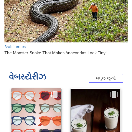
વેબસ્ટોરીઝ
બધુજ જુઓ