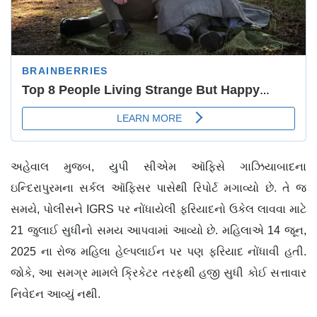
અહેવાલ મુજબ, યુપી સીએમ ઑફિસે ગાઝિયાબાદના
ઇન્દિરાપુરમના સર્કલ ઑફિસર પાસેથી રિપોર્ટ મગાવ્યો છે. તે જ
સમયે, પોલીસને IGRS પર નોંધાયેલી ફરિયાદનો ઉકેલ લાવવા માટે
21 જુલાઈ સુધીનો સમય આપવામાં આવ્યો છે. મહિલાએ 14 જૂન,
2025 ના રોજ મહિલા હેલ્પલાઈન પર પણ ફરિયાદ નોંધાવી હતી.
જોકે, આ સમગ્ર મામલે ક્રિકેટર તરફથી હજી સુધી કોઈ સત્તાવાર
નિવેદન આવ્યું નથી.