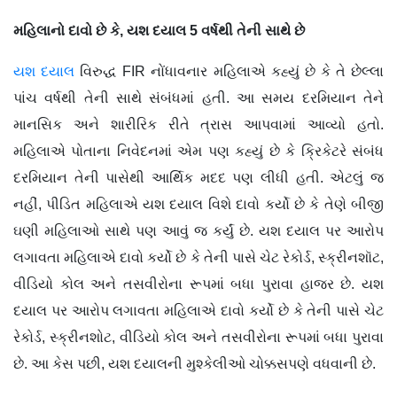
મહિલાનો દાવો છે કે, યશ દયાલ 5 વર્ષથી તેની સાથે છે
યશ દયાલ
વિરુદ્ધ FIR નોંધાવનાર મહિલાએ કહ્યું છે કે તે છેલ્લા
પાંચ વર્ષથી તેની સાથે સંબંધમાં હતી. આ સમય દરમિયાન તેને
માનસિક અને શારીરિક રીતે ત્રાસ આપવામાં આવ્યો હતો.
મહિલાએ પોતાના નિવેદનમાં એમ પણ કહ્યું છે કે ક્રિકેટરે સંબંધ
દરમિયાન તેની પાસેથી આર્થિક મદદ પણ લીધી હતી. એટલું જ
નહીં, પીડિત મહિલાએ યશ દયાલ વિશે દાવો કર્યો છે કે તેણે બીજી
ઘણી મહિલાઓ સાથે પણ આવું જ કર્યું છે. યશ દયાલ પર આરોપ
લગાવતા મહિલાએ દાવો કર્યો છે કે તેની પાસે ચેટ રેકોર્ડ, સ્ક્રીનશૉટ,
વીડિયો કોલ અને તસવીરોના રૂપમાં બધા પુરાવા હાજર છે. યશ
દયાલ પર આરોપ લગાવતા મહિલાએ દાવો કર્યો છે કે તેની પાસે ચેટ
રેકોર્ડ, સ્ક્રીનશોટ, વીડિયો કોલ અને તસવીરોના રૂપમાં બધા પુરાવા
છે. આ કેસ પછી, યશ દયાલની મુશ્કેલીઓ ચોક્કસપણે વધવાની છે.