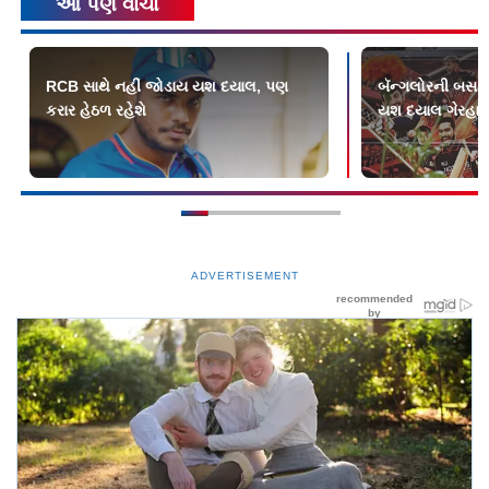
આ પણ વાંચો
RCB સાથે નહીં જોડાય યશ દયાલ, પણ
બૅન્ગલોરની બસ અન
કરાર હેઠળ રહેશે
યશ દયાલ ગેરહા
ADVERTISEMENT