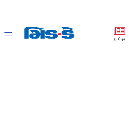
ઇ-પેપર