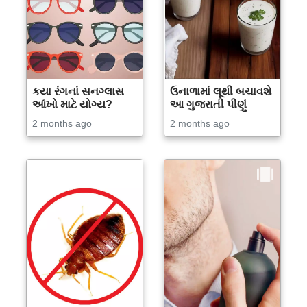
કયા રંગનાં સનગ્લાસ
ઉનાળામાં લૂથી બચાવશે
આંખો માટે યોગ્ય?
આ ગુજરાતી પીણું
2 months ago
2 months ago