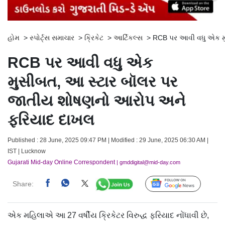
હોમ
>
સ્પોર્ટ્સ સમાચાર
>
ક્રિકેટ
>
આર્ટિકલ્સ
>
RCB પર આવી વધુ એક મ
RCB પર આવી વધુ એક
મુસીબત, આ સ્ટાર બૉલર પર
જાતીય શોષણનો આરોપ અને
ફરિયાદ દાખલ
Published : 28 June, 2025 09:47 PM | Modified : 29 June, 2025 06:30 AM |
IST | Lucknow
Gujarati Mid-day Online Correspondent
| gmddigital@mid-day.com
Share:
Follow Us
એક મહિલાએ આ 27 વર્ષીય ક્રિકેટર વિરુદ્ધ ફરિયાદ નોંધાવી છે,