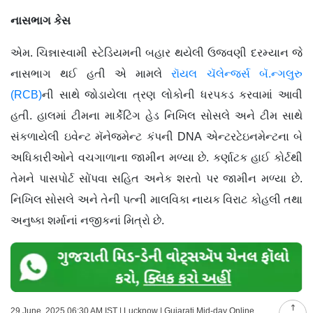
નાસભાગ કેસ
એમ. ચિન્નાસ્વામી સ્ટેડિયમની બહાર થયેલી ઉજવણી દરમ્યાન જે
નાસભાગ થઈ હતી એ મામલે
રૉયલ ચૅલેન્જર્સ બૅ.ન્ગલુરુ
(RCB)
ની સાથે જોડાયેલા ત્રણ લોકોની ધરપકડ કરવામાં આવી
હતી. હાલમાં ટીમના માર્કેટિંગ હેડ નિખિલ સોસલે અને ટીમ સાથે
સંકળાયેલી ઇવેન્ટ મૅનેજમેન્ટ કંપની DNA એન્ટરટેઇનમેન્ટના બે
અધિકારીઓને વચગાળાના જામીન મળ્યા છે. કર્ણાટક હાઈ કોર્ટથી
તેમને પાસપોર્ટ સોંપવા સહિત અનેક શરતો પર જામીન મળ્યા છે.
નિખિલ સોસલે અને તેની પત્ની માલવિકા નાયક વિરાટ કોહલી તથા
અનુષ્કા શર્માનાં નજીકનાં મિત્રો છે.
29 June, 2025 06:30 AM IST | Lucknow | Gujarati Mid-day Online