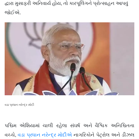
દ્વારા મુસાફરી અનિવાર્ય હોય, તો કારપૂલિંગને પ્રોત્સાહન આપવું
જોઈએ.
વડા પ્રધાન નરેન્દ્ર મોદી
પશ્ચિમ એશિયામાં ચાલી રહેલા સંઘર્ષ અને વૈશ્વિક અનિશ્ચિતતા
વચ્ચે,
વડા પ્રધાન નરેન્દ્ર મોદીએ
નાગરિકોને પેટ્રોલ અને ડીઝલ