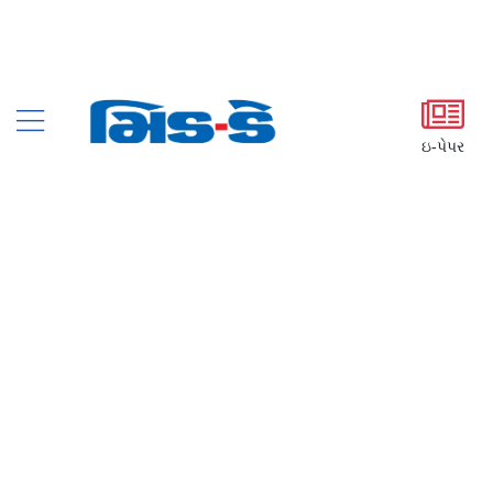
ઇ-પેપર