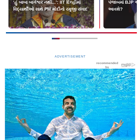
‘હું બાબા બાગેશ્વર નથી...’: IIT દિલ્હીમાં
પંજાબમાં BJP અને
વિદ્યાર્થીઓ સાથે PM મોદીનો રમુજી સંવાદ
આવશે?
ADVERTISEMENT