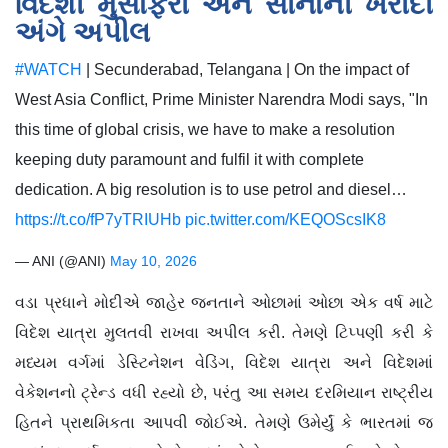
વિદેશી મુસાફરી અને સોનાની ખરીદી
અંગે અપીલ
#WATCH
| Secunderabad, Telangana | On the impact of
West Asia Conflict, Prime Minister Narendra Modi says, "In
this time of global crisis, we have to make a resolution
keeping duty paramount and fulfil it with complete
dedication. A big resolution is to use petrol and diesel…
https://t.co/fP7yTRIUHb
pic.twitter.com/KEQOScsIK8
— ANI (@ANI)
May 10, 2026
વડા પ્રધાને મોદીએ જાહેર જનતાને ઓછામાં ઓછા એક વર્ષ માટે
વિદેશ યાત્રા મુલતવી રાખવા અપીલ કરી. તેમણે ટિપ્પણી કરી કે
મધ્યમ વર્ગમાં ડેસ્ટિનેશન વેડિંગ, વિદેશ યાત્રા અને વિદેશમાં
વેકેશનનો ટ્રેન્ડ વધી રહ્યો છે, પરંતુ આ સમય દરમિયાન રાષ્ટ્રીય
હિતને પ્રાથમિકતા આપવી જોઈએ. તેમણે ઉમેર્યું કે ભારતમાં જ