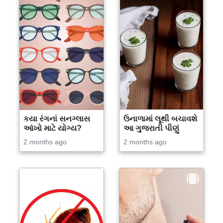
કયા રંગનાં સનગ્લાસ
ઉનાળામાં લૂથી બચાવશે
આંખો માટે યોગ્ય?
આ ગુજરાતી પીણું
2 months ago
2 months ago