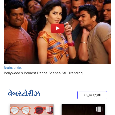
વેબસ્ટોરીઝ
બધુજ જુઓ