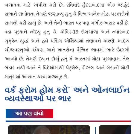
બચાવવા માટે અપીલ કરી છે. રવિવારે હૈદરાબાદમાં એક જાહેર
સભાને સંબોધતા તેમણે જણાવ્યું હતું કે વિશ્વ અનેક મોટા પડકારોનો
સામનો કરી રહ્યું છે, અને તેની ભારત પર પણ ગંભીર અસર પડી છે.
વડા પ્રધાને નોંધ્યું હતું કે, કોવિડ-19 રોગચાળા અને ત્યારબાદ
યુક્રેન યુદ્ધ અને હવે પશ્ચિમ એશિયામાં તણાવને કારણે, ખાદ્ય
ચીજવસ્તુઓ, ઈંધણ અને ખાતરોના વૈશ્વિક ભાવમાં ભારે ઉછાળો
આવ્યો છે. તેમણે ધ્યાન દોર્યું હતું કે ભારતમાં મોટા પ્રમાણમાં તેલ
ભંડાર નથી અને તે વિદેશોમાંથી પેટ્રોલ, ડીઝલ અને ગૅસની મોટી
માત્રામાં આયાત કરવા મજબૂર છે.
વર્ક ફ્રોમ હોમ કરો` અને ઓનલાઈન
વ્યવસ્થાઓ પર ભાર
આ પણ વાંચો