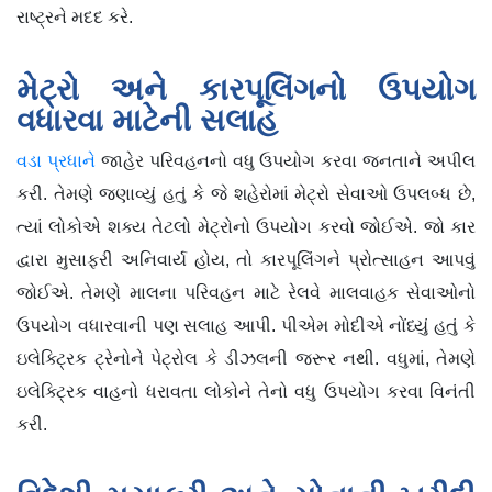
રાષ્ટ્રને મદદ કરે.
મેટ્રો અને કારપૂલિંગનો ઉપયોગ
વધારવા માટેની સલાહ
વડા પ્રધાને
જાહેર પરિવહનનો વધુ ઉપયોગ કરવા જનતાને અપીલ
કરી. તેમણે જણાવ્યું હતું કે જે શહેરોમાં મેટ્રો સેવાઓ ઉપલબ્ધ છે,
ત્યાં લોકોએ શક્ય તેટલો મેટ્રોનો ઉપયોગ કરવો જોઈએ. જો કાર
દ્વારા મુસાફરી અનિવાર્ય હોય, તો કારપૂલિંગને પ્રોત્સાહન આપવું
જોઈએ. તેમણે માલના પરિવહન માટે રેલવે માલવાહક સેવાઓનો
ઉપયોગ વધારવાની પણ સલાહ આપી. પીએમ મોદીએ નોંધ્યું હતું કે
ઇલેક્ટ્રિક ટ્રેનોને પેટ્રોલ કે ડીઝલની જરૂર નથી. વધુમાં, તેમણે
ઇલેક્ટ્રિક વાહનો ધરાવતા લોકોને તેનો વધુ ઉપયોગ કરવા વિનંતી
કરી.