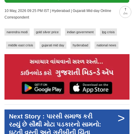
10 May, 2026 09:25 PM IST | Hyderabad | Gujarati Mid-day Online
ટોચ
Correspondent
narendra modi
gold silver price
indian government
lpg crisis
middle east crisis
gujarati mid day
hyderabad
national news
>
Next Story : પારસી સમાજ કરી
રહ્યું છે સૌથી મોટા પડકારનો સામનો:
ઘટતી વસ્તી અને ગરીબીની ચિંતા