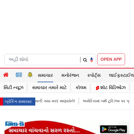
|
OPEN APP
સમાચાર
મનોરંજન
સ્પોર્ટ્સ
લાઈફસ્ટાઈલ
સિટી ન્યૂઝ
સમાચાર તમારે માટે
કૉલમ
શૉટ વિડિઓઝ
માની ગયા મરદ માણસોને!
અમેરિકામાં બર્થ ટૂરિઝમ પર પ્રતિબંધ મૂક્યો ડોનલ્ડ ટ્ર
બ્રેકિંગ સમાચાર