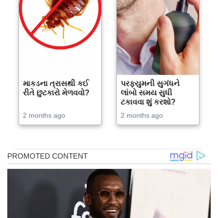
માકડના ત્રાસથી કઈ
પરફ્યુમની સુગંધને
રીતે છુટકારો મેળવવો?
લાંબો સમય સુધી
ટકાવવા શું કરશો?
2 months ago
2 months ago