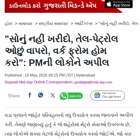
હોમ
>
સમાચાર
>
રાષ્ટ્રીય સમાચાર
>
આર્ટિકલ્સ
>
"સોનું નહીં ખરીદો, તે
"સોનું નહીં ખરીદો, તેલ-પેટ્રોલ
ઓછું વાપરો, વર્ક ફ્રોમ હોમ
કરો": PMની લોકોને અપીલ
Published : 10 May, 2026 09:25 PM | IST | Hyderabad
Gujarati Mid-day Online Correspondent
| gmddigital@mid-day.com
Share:
Follow Us
વડા પ્રધાને જાહેર પરિવહનનો વધુ ઉપયોગ કરવા જનતાને અપીલ
કરી. તેમણે જણાવ્યું હતું કે જે શહેરોમાં મેટ્રો સેવાઓ ઉપલબ્ધ છે,
ત્યાં લોકોએ શક્ય તેટલો મેટ્રોનો ઉપયોગ કરવો જોઈએ. જો કાર