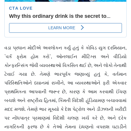
વડા પ્રધાન મોદીએ અવલોકન કર્યું હતું કે કોવિડ યુગ દરમિયાન,
`વર્ક ફ્રોમ હોમ કરો`, ઓનલાઈન મીટિંગ્સ અને વીડિયો
કોન્ફરન્સિંગ જેવી વ્યવસ્થાઓ વિકસિત થઈ છે, અને લોકો તેનાથી
ટેવાઈ ગયા છે. તેમણે ભારપૂર્વક જણાવ્યું હતું કે, વર્તમાન
પરિસ્થિતિઓને ધ્યાનમાં રાખીને, આ વ્યવસ્થાઓને ફરી એકવાર
પ્રાથમિકતા આપવાની જરૂર છે, કારણ કે આમ કરવાથી ઈંધણ
બચશે અને રાષ્ટ્રીય હિતમાં, કિંમતી વિદેશી હૂંડિયામણ બચાવવામાં
મદદ મળશે. તેમણે ભાર મૂક્યો કે દેશ પેટ્રોલ અને ડીઝલની ખરીદી
પર નોંધપાત્ર પ્રમાણમાં વિદેશી ચલણ ખર્ચ કરે છે, અને દરેક
નાગરિકની ફરજ છે કે તેઓ તેમના ઇંધણનો વપરાશ ઘટાડીને