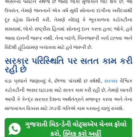
અસંખ્ય પર્યટન સ્થળો છે જ્યાં લોકો મુલાકાત લઈ શકે છે. આ
ઉપરાંત, તેમણે જનતાને એક વર્ષ સુધી સોનાના દાગીના ખરીદવાથી
દૂર રહેવા વિનંતી કરી. તેમણે નોંધ્યું કે ભૂતકાળના કટોકટીના
સમયમાં, લોકો રાષ્ટ્રીય હિતમાં સોનાનું દાન કરતા હતા; જોકે, હવે
આવા દાનની જરૂર નથી. તેના બદલે, બિનજરૂરી ખર્ચ ટાળવા અને
વિદેશી હૂંડિયામણ બચાવવા માટે હવે જરૂરી છે.
સરકાર પરિસ્થિતિ પર સતત કામ કરી
રહી છે
વડા પ્રધાને જણાવ્યું કે, છેલ્લા પાંચથી છ વર્ષથી,
સરકાર
વૈશ્વિક
કટોકટીની અસર ઘટાડવા માટે સતત કામ કરી રહી છે. તેમણે ખાતરી
આપી કે કેન્દ્ર સરકાર દેશના અર્થતંત્રને મજબૂત કરવા અને તેના
માળખાગત વિકાસ માટે ઝડપી ગતિએ કામ કરવાનું ચાલુ રાખશે.