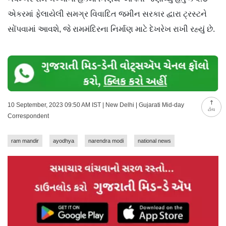
એકરમાં ફેલાયેલી સમગ્ર વિવાદિત જમીન સરકાર દ્વારા ટ્રસ્ટને
સોંપવામાં આવશે, જે રામમંદિરના નિર્માણ માટે દેખરેખ રાખી રહ્યું છે.
10 September, 2023 09:50 AM IST | New Delhi | Gujarati Mid-day
ટોચ
Correspondent
ram mandir
ayodhya
narendra modi
national news