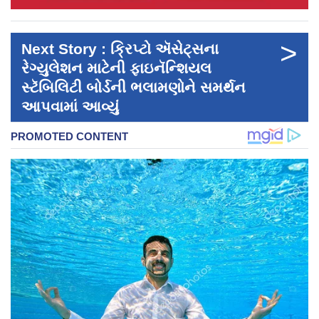
>
Next Story : ક્રિપ્ટો ઍસેટ્સના
રેગ્યુલેશન માટેની ફાઇનૅન્શિયલ
સ્ટૅબિલિટી બોર્ડની ભલામણોને સમર્થન
આપવામાં આવ્યું