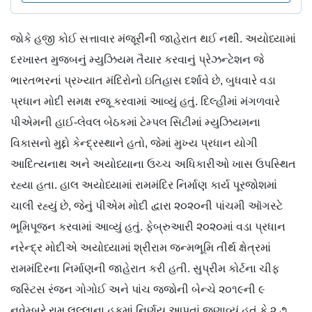
જોકે હજી કોઈ સત્તાવાર મંજૂરીની જાહેરાત થઈ નથી. અયોધ્યામાં
દરખાસ્ત મુજબનું મ્યુઝિયમ તૈયાર કરવાનું પ્રેઝન્ટેશન જે
ભારતભરનાં પ્રખ્યાત મંદિરોનો ઇતિહાસ દર્શાવે છે, બુધવારે વડા
પ્રધાન મોદી સમક્ષ રજૂ કરવામાં આવ્યું હતું. દિલ્હીમાં મંગળવારે
પીએમની હાઈ-લેવલ બેઠકમાં ટેમ્પલ સિટીમાં મ્યુઝિયમના
વિકાસનો મુદ્દો કેન્દ્રસ્થાને હતો, જેમાં મુખ્ય પ્રધાન યોગી
આદિત્યનાથ અને અયોધ્યાના ઉચ્ચ અધિકારીઓ ખાસ ઉપસ્થિત
રહ્યા હતા. હાલ અયોધ્યામાં રામમંદિર નિર્માણ કાર્ય પૂરજોશમાં
ચાલી રહ્યું છે, જેનું પીએમ મોદી દ્વારા ૨૦૨૦ની પાંચમી ઑગસ્ટે
ભૂમિપૂજન કરવામાં આવ્યું હતું. ફેબ્રુઆરી ૨૦૨૦માં વડા પ્રધાન
નરેન્દ્ર મોદીએ અયોધ્યામાં શ્રીરામ જન્મભૂમિ તીર્થ ક્ષેત્રમાં
રામમંદિરના નિર્માણની જાહેરાત કરી હતી. સુપ્રીમ કોર્ટના ચીફ
જસ્ટિસ રંજન ગોગોઈ અને પાંચ જજોની બેન્ચે ૨૦૧૯ની ૯
નવેમ્બરે રામ લલ્લાના હકમાં નિર્ણય આપતાં જણાવ્યું હતું કે ૨.૭