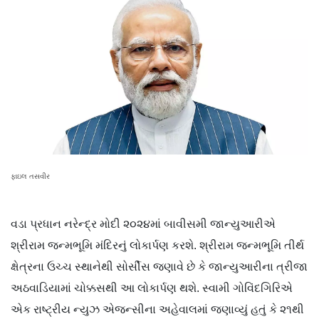
ફાઇલ તસવીર
વડા પ્રધાન નરેન્દ્ર મોદી ૨૦૨૪માં બાવીસમી જાન્યુઆરીએ
શ્રીરામ જન્મભૂમિ મંદિરનું લોકાર્પણ કરશે. શ્રીરામ જન્મભૂમિ તીર્થ
ક્ષેત્રના ઉચ્ચ સ્થાનેથી સોર્સીસ જણાવે છે કે જાન્યુઆરીના ત્રીજા
અઠવાડિયામાં ચોક્કસથી આ લોકાર્પણ થશે. સ્વામી ગોવિંદગિરિએ
એક રાષ્ટ્રીય ન્યુઝ એજન્સીના અહેવાલમાં જણાવ્યું હતું કે ૨૧થી