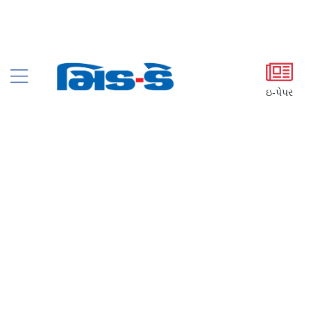
ઇ-પેપર