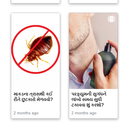
માકડના ત્રાસથી કઈ
પરફ્યુમની સુગંધને
રીતે છુટકારો મેળવવો?
લાંબો સમય સુધી
ટકાવવા શું કરશો?
2 months ago
2 months ago