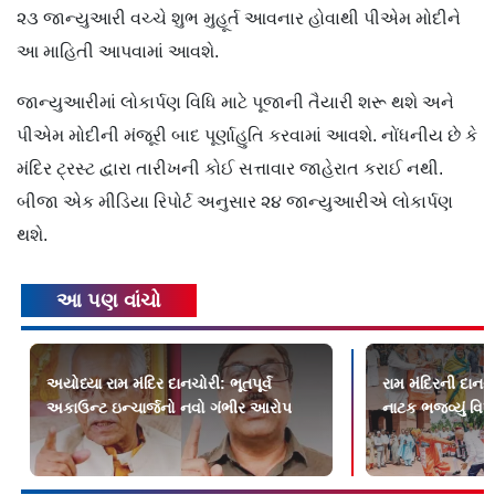
૨૩ જાન્યુઆરી વચ્ચે શુભ મુહૂર્ત આવનાર હોવાથી પીએમ મોદીને
આ માહિતી આપવામાં આવશે.
જાન્યુઆરીમાં લોકાર્પણ વિધિ માટે પૂજાની તૈયારી શરૂ થશે અને
પીએમ મોદીની મંજૂરી બાદ પૂર્ણાહુતિ કરવામાં આવશે. નોંધનીય છે કે
મંદિર ટ્રસ્ટ દ્વારા તારીખની કોઈ સત્તાવાર જાહેરાત કરાઈ નથી.
બીજા એક મીડિયા રિપોર્ટ અનુસાર ૨૪ જાન્યુઆરીએ લોકાર્પણ
થશે.
આ પણ વાંચો
અયોધ્યા રામ મંદિર દાનચોરી: ભૂતપૂર્વ
રામ મંદિરની દાનચ
અકાઉન્ટ ઇન્ચાર્જનો નવો ગંભીર આરોપ
નાટક ભજવ્યું વિપક્