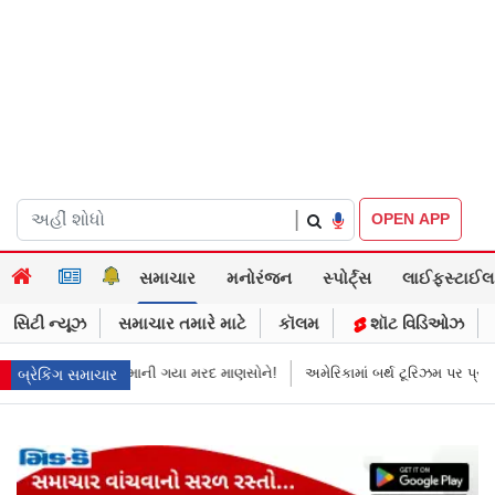
|
OPEN APP
સમાચાર
મનોરંજન
સ્પોર્ટ્સ
લાઈફસ્ટાઈલ
સિટી ન્યૂઝ
સમાચાર તમારે માટે
કૉલમ
શૉટ વિડિઓઝ
માની ગયા મરદ માણસોને!
અમેરિકામાં બર્થ ટૂરિઝમ પર પ્રતિબંધ મૂક્યો ડોનલ્ડ ટ્રમ
બ્રેકિંગ સમાચાર