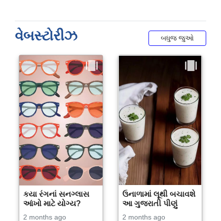
વેબસ્ટોરીઝ
બધુજ જુઓ
કયા રંગનાં સનગ્લાસ
ઉનાળામાં લૂથી બચાવશે
આંખો માટે યોગ્ય?
આ ગુજરાતી પીણું
2 months ago
2 months ago