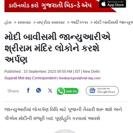
હોમ
>
સમાચાર
>
રાષ્ટ્રીય સમાચાર
>
આર્ટિકલ્સ
>
મોદી બાવીસમી જાન્યુઆ
મોદી બાવીસમી જાન્યુઆરીએ
શ્રીરામ મંદિર લોકોને કરશે
અર્પણ
Published : 10 September, 2023 09:50 AM | IST | New Delhi
Gujarati Mid-day Correspondent
| feedbackgmd@mid-day.com
Share:
Follow Us
જાન્યુઆરીમાં લોકાર્પણ વિધિ માટે પૂજાની તૈયારી શરૂ થશે અને
પીએમ મોદીની મંજૂરી બાદ પૂર્ણાહુતિ કરવામાં આવશે