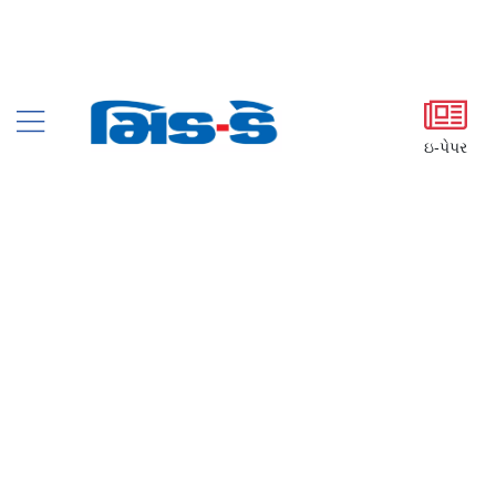
ઇ-પેપર