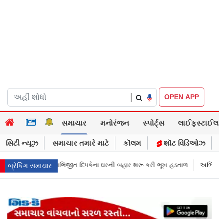
|
OPEN APP
સમાચાર
મનોરંજન
સ્પોર્ટ્સ
લાઈફસ્ટાઈલ
સિટી ન્યૂઝ
સમાચાર તમારે માટે
કૉલમ
શૉટ વિડિઓઝ
 બહાર શરૂ કરી ભૂખ હડતાળ
અભિજીત દિપકેએ CJPની નવી નીતિ જાહેર કરી, સપ્ટ
બ્રેકિંગ સમાચાર