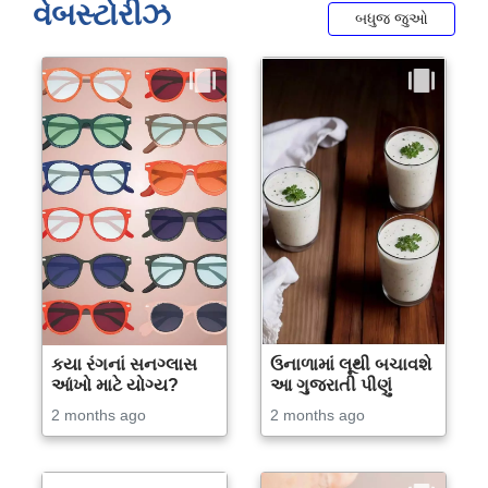
વેબસ્ટોરીઝ
બધુજ જુઓ
કયા રંગનાં સનગ્લાસ
ઉનાળામાં લૂથી બચાવશે
આંખો માટે યોગ્ય?
આ ગુજરાતી પીણું
2 months ago
2 months ago