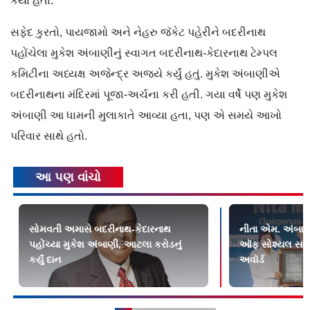
કર્યાં હતાં.
સફેદ કુરતો, પાયજામો અને નેહરુ જૅકેટ પહેરીને બદરીનાથ
પહોંચેલા મુકેશ અંબાણીનું સ્વાગત બદરીનાથ-કેદારનાથ ટેમ્પલ
કમિટીના અધ્યક્ષ અજેન્દ્ર અજયે કર્યું હતું. મુકેશ અંબાણીએ
બદરીનાથના મંદિરમાં પૂજા-અર્ચના કરી હતી. ગયા વર્ષે પણ મુકેશ
અંબાણી આ ધામની મુલાકાતે આવ્યા હતા, પણ એ સમયે આખો
પરિવાર સાથે હતો.
આ પણ વાંચો
સોમવતી અમાસે બદરીનાથ-કેદારનાથ
નીતા એમ. અંબાણીન
પહોંચ્યા મુકેશ અંબાણી, આટલા કરોડનું
ઑફ સોશ્યલ સાયન્
કર્યું દાન
અવૉર્ડ