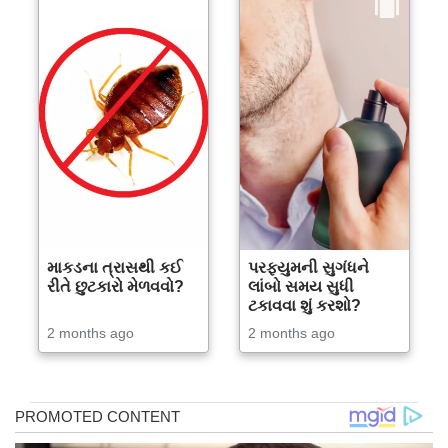
માકડના ત્રાસથી કઈ
પરફ્યુમની સુગંધને
રીતે છુટકારો મેળવવો?
લાંબો સમય સુધી
ટકાવવા શું કરશો?
2 months ago
2 months ago