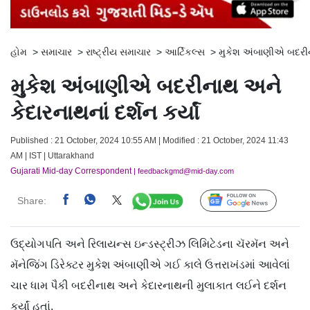
હોમ
>
સમાચાર
>
રાષ્ટ્રીય સમાચાર
>
આર્ટિકલ્સ
>
મુકેશ અંબાણીએ બદરીનાથ
મુકેશ અંબાણીએ બદરીનાથ અને
કેદારનાથનાં દર્શન કર્યાં
Published : 21 October, 2024 10:55 AM | Modified : 21 October, 2024 11:43
AM | IST | Uttarakhand
Gujarati Mid-day Correspondent
| feedbackgmd@mid-day.com
Share:
Follow Us
ઉદ્યોગપતિ અને રિલાયન્સ ઇન્ડસ્ટ્રીઝ લિમિટેડના ચૅરમૅન અને
મૅનેજિંગ ડિરેક્ટર મુકેશ અંબાણીએ ગઈ કાલે ઉત્તરાખંડમાં આવેલાં
ચાર ધામ પૈકી બદરીનાથ અને કેદારનાથની મુલાકાત લઈને દર્શન
કર્યાં હતાં.