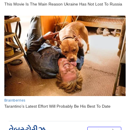
વેબસ્ટોરીઝ