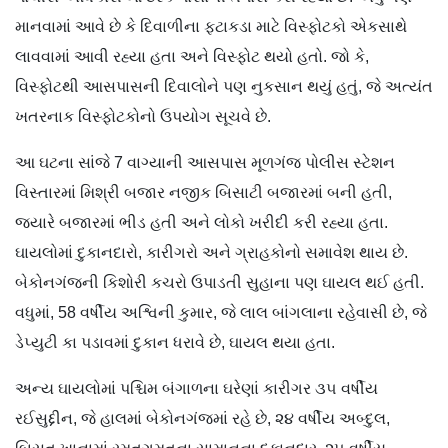
માનવામાં આવે છે કે દિવાળીના ફટાકડા માટે વિસ્ફોટકો એકસાથે
લાવવામાં આવી રહ્યા હતા અને વિસ્ફોટ થયો હતો. જો કે,
વિસ્ફોટથી આસપાસની દિવાલોને પણ નુકસાન થયું હતું, જે અત્યંત
ખતરનાક વિસ્ફોટકોનો ઉપયોગ સૂચવે છે.
આ ઘટના સાંજે 7 વાગ્યાની આસપાસ મૂળગંજ પોલીસ સ્ટેશન
વિસ્તારમાં મિશ્રી બજાર નજીક બિસાટી બજારમાં બની હતી,
જ્યારે બજારમાં ભીડ હતી અને લોકો ખરીદી કરી રહ્યા હતા.
ઘાયલોમાં દુકાનદારો, કારીગરો અને ગ્રાહકોનો સમાવેશ થાય છે.
બેકોનગંજની કિશોરી કચરો ઉપાડતી સુહાના પણ ઘાયલ થઈ હતી.
વધુમાં, 58 વર્ષીય અશ્વિની કુમાર, જે લાલ બાંગલાના રહેવાસી છે, જે
ડેપ્યુટી કા પડાવમાં દુકાન ધરાવે છે, ઘાયલ થયા હતા.
અન્ય ઘાયલોમાં પશ્ચિમ બંગાળના ઘરેણાં કારીગર ૩૫ વર્ષીય
રઈસુદ્દીન, જે હાલમાં બેકોનગંજમાં રહે છે, ૨૪ વર્ષીય અબ્દુલ,