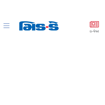
ઇ-પેપર