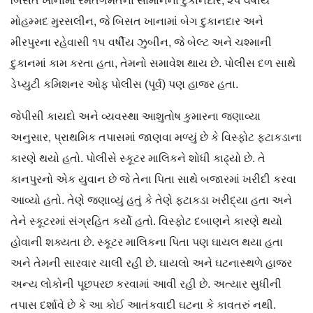
બિસત ખાનામાં રમતગમતના સામાનના દુકાનદાર, ૨૫ વર્ષીય
મોહમ્મદ મુરસલીન, જે બિસત ખાનામાં બેગ દુકાનદાર અને
મીરપુરના રહેવાસી ૧૫ વર્ષીય ઝુબીન, જે બેલ્ટ અને ચશ્માની
દુકાનમાં કામ કરતા હતા, તેમનો સમાવેશ થાય છે. પોલીસ દળ સાથે
ડેપ્યુટી કમિશનર ઓફ પોલીસ (પૂર્વ) પણ હાજર હતા.
જેપીસી કાયદો અને વ્યવસ્થા આશુતોષ કુમારના જણાવ્યા
અનુસાર, પ્રાથમિક તપાસમાં જાણવા મળ્યું છે કે વિસ્ફોટ ફટાકડાના
કારણે થયો હતો. પોલીસે સ્કૂટર માલિકને શોધી કાઢ્યો છે. તે
કાનપુરનો એક યુવાન છે જે તેના પિતા સાથે બજારમાં ખરીદી કરવા
આવ્યો હતો. તેણે જણાવ્યું હતું કે તેણે ફટાકડા ખરીદ્યા હતા અને
તેને સ્કૂટરમાં સંગ્રહિત કર્યો હતો. વિસ્ફોટ દબાણને કારણે થયો
હોવાની શક્યતા છે. સ્કૂટર માલિકના પિતા પણ ઘાયલ થયા હતા
અને તેમની સારવાર ચાલી રહી છે. ઘાયલો અને ઘટનાસ્થળે હાજર
અન્ય લોકોની પૂછપરછ કરવામાં આવી રહી છે. અત્યાર સુધીની
તપાસ દર્શાવે છે કે આ કોઈ આતંકવાદી ઘટના કે કાવતરું નથી.