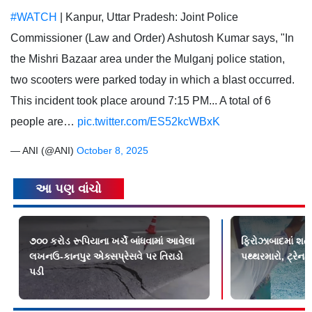
#WATCH
| Kanpur, Uttar Pradesh: Joint Police
Commissioner (Law and Order) Ashutosh Kumar says, "In
the Mishri Bazaar area under the Mulganj police station,
two scooters were parked today in which a blast occurred.
This incident took place around 7:15 PM... A total of 6
people are…
pic.twitter.com/ES52kcWBxK
— ANI (@ANI)
October 8, 2025
આ પણ વાંચો
૭૦૦ કરોડ રૂપિયાના ખર્ચે બાંધવામાં આવેલા
ફિરોઝાબાદમાં શતા
લખનઉ-કાનપુર એક્સપ્રેસવે પર તિરાડો
પથ્થરમારો, ટ્રેન
પડી