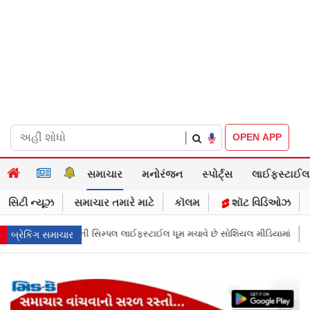
|
OPEN APP
સમાચાર
મનોરંજન
સ્પોર્ટ્સ
લાઈફસ્ટાઈલ
સિટી ન્યૂઝ
સમાચાર તમારે માટે
કૉલમ
શૉટ વિડિઓઝ
ધૂમ મચાવે છે સોશિયલ મીડિયામાં
માર્ક ઝુકરબર્ગે માની Metaની ભૂલ, ચાઈલ્ડ અબ
બ્રેકિંગ સમાચાર