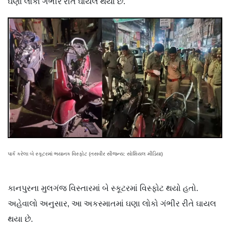
ઘણા લોકો ગંભીર રીતે ઘાયલ થયા છે.
પાર્ક કરેલા બે સ્કૂટરમાં ભયાનક વિસ્ફોટ (તસવીર સૌજન્ય: સોશિયલ મીડિયા)
કાનપુરના મુલગંજ વિસ્તારમાં બે સ્કૂટરમાં વિસ્ફોટ થયો હતો.
અહેવાલો અનુસાર, આ અકસ્માતમાં ઘણા લોકો ગંભીર રીતે ઘાયલ
થયા છે.