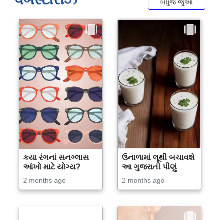
બધુજ જુઓ
કયા રંગનાં સનગ્લાસ
ઉનાળામાં લૂથી બચાવશે
આંખો માટે યોગ્ય?
આ ગુજરાતી પીણું
2 months ago
2 months ago