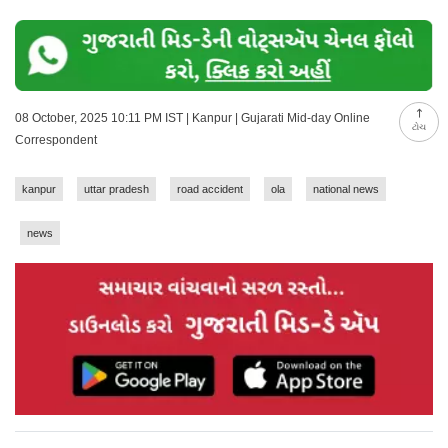
08 October, 2025 10:11 PM IST | Kanpur | Gujarati Mid-day Online
ટોચ
Correspondent
kanpur
uttar pradesh
road accident
ola
national news
news