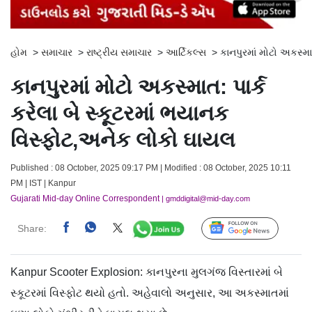
હોમ
>
સમાચાર
>
રાષ્ટ્રીય સમાચાર
>
આર્ટિકલ્સ
>
કાનપુરમાં મોટો અકસ્મા
કાનપુરમાં મોટો અકસ્માત: પાર્ક
કરેલા બે સ્કૂટરમાં ભયાનક
વિસ્ફોટ,અનેક લોકો ઘાયલ
Published : 08 October, 2025 09:17 PM | Modified : 08 October, 2025 10:11
PM | IST | Kanpur
Gujarati Mid-day Online Correspondent
| gmddigital@mid-day.com
Share:
Follow Us
Kanpur Scooter Explosion: કાનપુરના મુલગંજ વિસ્તારમાં બે
સ્કૂટરમાં વિસ્ફોટ થયો હતો. અહેવાલો અનુસાર, આ અકસ્માતમાં