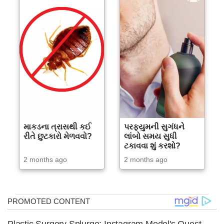
માકડના ત્રાસથી કઈ
પરફ્યુમની સુગંધને
રીતે છુટકારો મેળવવો?
લાંબો સમય સુધી
ટકાવવા શું કરશો?
2 months ago
2 months ago