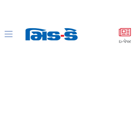
ઇ-પેપર