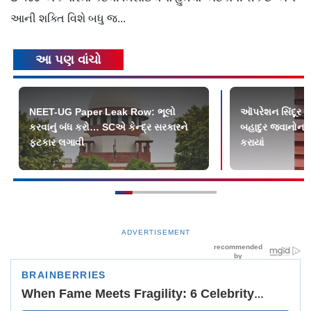
આની શક્તિ વિશે બધુ જ...
આ પણ વાંચો
NEET-UG Paper Leak Row: ભૂલો
ઑપરેશન સિંદૂર 
કરવાનું બંધ કરો… SCએ કેન્દ્ર સરકારને
બહાદુર જવાનોનાં 
ફટકાર લગાવી
કરાયાં
ADVERTISEMENT