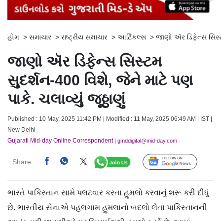
હોમ
>
સમાચાર
>
રાષ્ટ્રીય સમાચાર
>
આર્ટિકલ્સ
>
જાણો ઍર ડિફેન્સ સિસ્ટમ 
જાણો ઍર ડિફેન્સ સિસ્ટમ
સુદર્શન-400 વિશે, જેને માટે પણ
પાકે. ચલાવ્યું જૂઠ્ઠાણું
Published : 10 May, 2025 11:42 PM | Modified : 11 May, 2025 06:49 AM | IST |
New Delhi
Gujarati Mid-day Online Correspondent
| gmddigital@mid-day.com
Share:
Follow Us
ભારતે પાકિસ્તાન સામે પલટવાર કરતા હુમલો કરવાનું શરૂ કરી દીધું
છે. ભારતીય સેનાએ પહલગામ હુમલાનો બદલો લેતા પાકિસ્તાનની