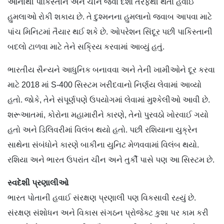
આનાથી પાકિસ્તાન અને ચીન જેવા દેશો તરફથી થતા હવાઈ
હુમલાઓ રોકી શકાય છે. તે દુશ્મનના હુમલાનો જવાબ આપવા માટે
પાંચ મિનિટમાં તૈયાર થઈ શકે છે. ઓપરેશન સિંદૂર પછી પાકિસ્તાની
બદલો ટાળવા માટે તેને સક્રિય કરવામાં આવ્યું હતું.
ભારતીય સૈન્યને આધુનિક બનાવવા અને તેની ખામીઓને દૂર કરવા
માટે 2018 માં S-400 સિસ્ટમ ખરીદવાનો નિર્ણય લેવામાં આવ્યો
હતો. જોકે, તેને સંપૂર્ણપણે ઉપયોગમાં લેવામાં મુશ્કેલીઓ આવી છે.
શરૂઆતમાં, કોરોના મહામારીને કારણે, તેનો પુરવઠો ખોરવાઈ ગયો
હતો અને ડિલિવરીમાં વિલંબ થયો હતો. પછી રશિયાના યુક્રેન
સાથેના સંબંધોને કારણે બાકીના યુનિટ મેળવવામાં વિલંબ થયો.
રશિયા અને ભારત ઉપરાંત ચીન અને તુર્કી પાસે પણ આ સિસ્ટમ છે.
સ્વદેશી પ્રણાલીઓ
ભારત પોતાની હવાઈ સંરક્ષણ પ્રણાલી પણ વિકસાવી રહ્યું છે.
સંરક્ષણ સંશોધન અને વિકાસ સંગઠન પ્રોજેક્ટ કુશા પર કામ કરી