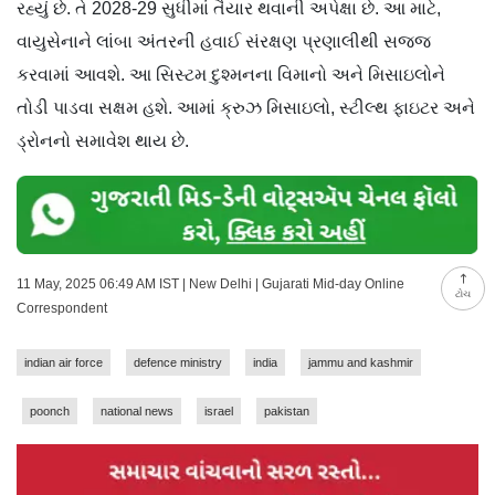
રહ્યું છે. તે 2028-29 સુધીમાં તૈયાર થવાની અપેક્ષા છે. આ માટે,
વાયુસેનાને લાંબા અંતરની હવાઈ સંરક્ષણ પ્રણાલીથી સજ્જ
કરવામાં આવશે. આ સિસ્ટમ દુશ્મનના વિમાનો અને મિસાઇલોને
તોડી પાડવા સક્ષમ હશે. આમાં ક્રુઝ મિસાઇલો, સ્ટીલ્થ ફાઇટર અને
ડ્રોનનો સમાવેશ થાય છે.
11 May, 2025 06:49 AM IST | New Delhi | Gujarati Mid-day Online
ટોચ
Correspondent
indian air force
defence ministry
india
jammu and kashmir
poonch
national news
israel
pakistan