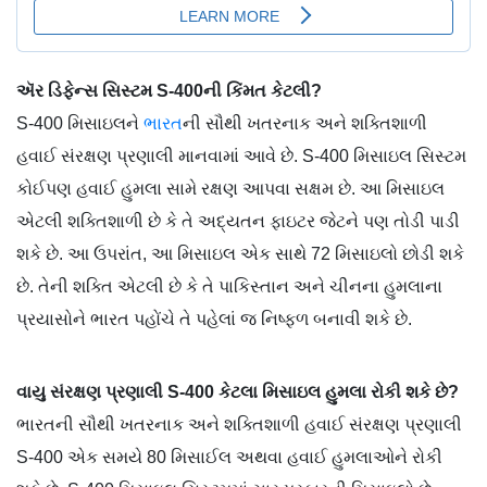
ઍર ડિફેન્સ સિસ્ટમ S-400ની કિંમત કેટલી?
S-400 મિસાઇલને
ભારત
ની સૌથી ખતરનાક અને શક્તિશાળી
હવાઈ સંરક્ષણ પ્રણાલી માનવામાં આવે છે. S-400 મિસાઇલ સિસ્ટમ
કોઈપણ હવાઈ હુમલા સામે રક્ષણ આપવા સક્ષમ છે. આ મિસાઇલ
એટલી શક્તિશાળી છે કે તે અદ્યતન ફાઇટર જેટને પણ તોડી પાડી
શકે છે. આ ઉપરાંત, આ મિસાઇલ એક સાથે 72 મિસાઇલો છોડી શકે
છે. તેની શક્તિ એટલી છે કે તે પાકિસ્તાન અને ચીનના હુમલાના
પ્રયાસોને ભારત પહોંચે તે પહેલાં જ નિષ્ફળ બનાવી શકે છે.
વાયુ સંરક્ષણ પ્રણાલી S-400 કેટલા મિસાઇલ હુમલા રોકી શકે છે?
ભારતની સૌથી ખતરનાક અને શક્તિશાળી હવાઈ સંરક્ષણ પ્રણાલી
S-400 એક સમયે 80 મિસાઈલ અથવા હવાઈ હુમલાઓને રોકી