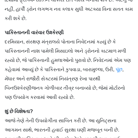
નહીં, હાર્પી ડ્રોન લગભગ નવ કલાક સુધી અટક્યા વિના સતત કામ
કરી શકે છે.
પાકિસ્તાનની વારંવાર ઉશ્કેરણી
દરમિયાન, સંરક્ષણ મંત્રાલયે પોતાના નિવેદનમાં કહ્યું છે કે
પાકિસ્તાનની નાશ પામેલી મિસાઇલો અને ડ્રોનનો કાટમાળ મળી
રહ્યો છે, જે પાકિસ્તાની હુમલાઓનો પુરાવો છે. નિવેદનમાં એમ પણ
કહેવામાં આવ્યું છે કે પાકિસ્તાને કુપવાડા, બારામુલ્લા, ઉરી,
પૂંછ
,
મેંધાર અને રાજૌરી સેક્ટરમાં નિયંત્રણ રેખા પારથી
બિનઉશ્કેરણીજનક ગોળીબાર તીવ્ર બનાવ્યો છે, જેમાં મોર્ટારનો
પણ ઉપયોગ કરવામાં આવી રહ્યો છે.
શું છે વિશેષતા?
આજે તેણે તેની ઉપયોગીતા સાબિત કરી છે. આ યુનિટ્સના
આગમન સાથે, ભારતની હવાઈ સુરક્ષા ઘણી મજબૂત બની છે.