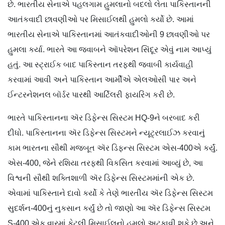
છે. ભારતીય સેનાએ પહલગામ હુમલાનો બદલો લેતા પાકિસ્તાનની
આતંકવાદી છાવણીઓ પર મિસાઈલથી હુમલો કર્યો છે. આમાં
ભારતીય સેનાએ પાકિસ્તાનમાં આતંકવાદીઓની 9 છાવણીઓ પર
હુમલા કર્યા. ભારતે આ જવાબને ઑપરેશન સિંદૂર એવું નામ આપ્યું
હતું. આ સ્ટ્રાઈક બાદ પાકિસ્તાન તરફથી જવાબી કાર્યવાહી
કરવામાં આવી અને પાકિસ્તાન આર્મીએ એલઓસી પાર અને
ઈન્ટરનેશનલ બૉર્ડર પારથી આર્ટિલરી ફાયરિંગ કરી છે.
ભારતે પાકિસ્તાનના ઍર ડિફેન્સ સિસ્ટમ HQ-9ને બરબાદ કરી
દીધો. પાકિસ્તાનના ઍર ડિફેન્સ સિસ્ટમને ન્યૂટ્રલાઈઝ કરવાનું
કામ ભારતના સૌથી મજબૂત ઍર ડિફ્ન્સ સિસ્ટમ એસ-400એ કર્યું.
એસ-400, જેને રશિયા તરફથી વિકસિત કરવામાં આવ્યું છે, આ
વિશ્વની સૌથી શક્તિશાળી ઍર ડિફેન્સ સિસ્ટમમાંની એક છે.
એવામાં પાકિસ્તાને દાવો કર્યો કે તેણે ભારતીય ઍર ડિફેન્સ સિસ્ટમ
સુદર્શન-400નું નુકસાન કર્યું છે તો જાણો આ ઍર ડિફેન્સ સિસ્ટમ
S-400 એક વારમાં કેટલી મિસાઈલનો હુમલો અટકાવી શકે છે અને