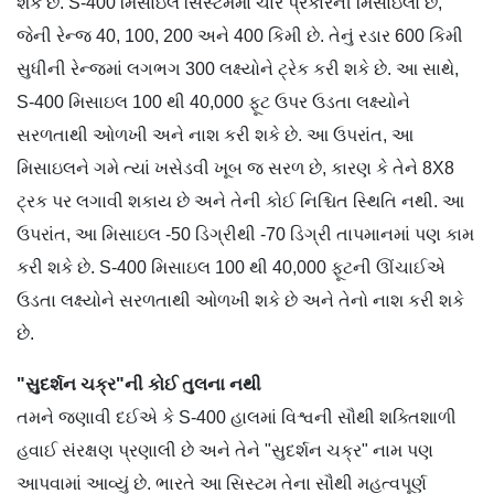
શકે છે. S-400 મિસાઇલ સિસ્ટમમાં ચાર પ્રકારની મિસાઇલો છે,
જેની રેન્જ 40, 100, 200 અને 400 કિમી છે. તેનું રડાર 600 કિમી
સુધીની રેન્જમાં લગભગ 300 લક્ષ્યોને ટ્રેક કરી શકે છે. આ સાથે,
S-400 મિસાઇલ 100 થી 40,000 ફૂટ ઉપર ઉડતા લક્ષ્યોને
સરળતાથી ઓળખી અને નાશ કરી શકે છે. આ ઉપરાંત, આ
મિસાઇલને ગમે ત્યાં ખસેડવી ખૂબ જ સરળ છે, કારણ કે તેને 8X8
ટ્રક પર લગાવી શકાય છે અને તેની કોઈ નિશ્ચિત સ્થિતિ નથી. આ
ઉપરાંત, આ મિસાઇલ -50 ડિગ્રીથી -70 ડિગ્રી તાપમાનમાં પણ કામ
કરી શકે છે. S-400 મિસાઇલ 100 થી 40,000 ફૂટની ઊંચાઈએ
ઉડતા લક્ષ્યોને સરળતાથી ઓળખી શકે છે અને તેનો નાશ કરી શકે
છે.
"સુદર્શન ચક્ર"ની કોઈ તુલના નથી
તમને જણાવી દઈએ કે S-400 હાલમાં વિશ્વની સૌથી શક્તિશાળી
હવાઈ સંરક્ષણ પ્રણાલી છે અને તેને "સુદર્શન ચક્ર" નામ પણ
આપવામાં આવ્યું છે. ભારતે આ સિસ્ટમ તેના સૌથી મહત્વપૂર્ણ