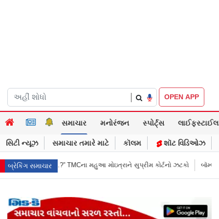
|
OPEN APP
સમાચાર
મનોરંજન
સ્પોર્ટ્સ
લાઈફસ્ટાઈલ
સિટી ન્યૂઝ
સમાચાર તમારે માટે
કૉલમ
શૉટ વિડિઓઝ
 મોઇત્રાને સુપ્રીમ કોર્ટનો ઝટકો
બૉમ્બની ધમકી બાદ મુંબઈમાં હાઈ ઍલર્ટ: શહે
બ્રેકિંગ સમાચાર