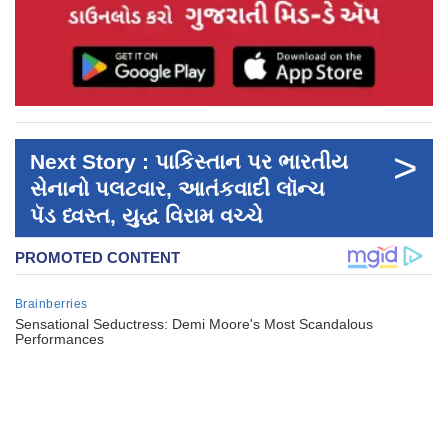
>
Next Story : પાકિસ્તાન પર ભારતીય
સેનાનો પલટવાર, આતંકવાદી લૉન્ચ
પૅડ ધ્વસ્ત, યુદ્ધ વિરામ વચ્ચે