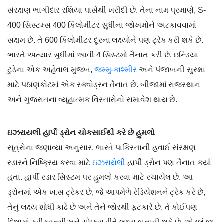
સંરક્ષણ ભાગીદાર રશિયા પાસેથી ખરીદી છે. તેના નામ પ્રમાણે, S-
400 સિસ્ટમ્સ 400 કિલોમીટર સુધીના જોખમોને અટકાવવામાં
સક્ષમ છે. તે 600 કિલોમીટર દૂરના લક્ષ્યોને પણ ટ્રેક કરી શકે છે.
ભારતે અત્યાર સુધીમાં આવી 4 સિસ્ટમો તૈનાત કરી છે. ઇન્ડિયા
ટુડેના એક અહેવાલ મુજબ,
જમ્મુ-કાશ્મીર
અને પંજાબની સુરક્ષા
માટે પઠાણકોટમાં એક સ્ક્વોડ્રન તૈનાત છે. બીજામાં રાજસ્થાન
અને ગુજરાતના વ્યૂહાત્મક વિસ્તારોનો સમાવેશ થાય છે.
ઇઝરાયલી હાર્પી ડ્રોન ચોકસાઈથી કરે છે હુમલો
સૂત્રોના જણાવ્યા અનુસાર, ભારતે પાકિસ્તાની હવાઈ સંરક્ષણ
રડારને નિષ્ક્રિય કરવા માટે
ઇઝરાયેલી
હાર્પી ડ્રોન પણ તૈનાત કર્યા
હતા. હાર્પી રડાર સિસ્ટમ પર હુમલો કરવા માટે રચાયેલ છે. આ
ડ્રોનમાં એક ખાસ ટ્રેકર છે, જે આપમેળે રેડિયેશનને ટ્રેક કરે છે,
તેનું લક્ષ્ય શોધી કાઢે છે અને તેને જોરથી ફટકારે છે. તે કોઈપણ
દિશામાં ફ્રીક્વન્સીઝને ચોક્કસ રીતે લક્ષ્ય બનાવી શકે છે. એટલું જ