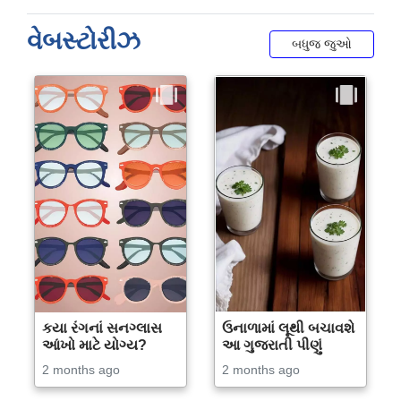
વેબસ્ટોરીઝ
બધુજ જુઓ
કયા રંગનાં સનગ્લાસ
ઉનાળામાં લૂથી બચાવશે
આંખો માટે યોગ્ય?
આ ગુજરાતી પીણું
2 months ago
2 months ago