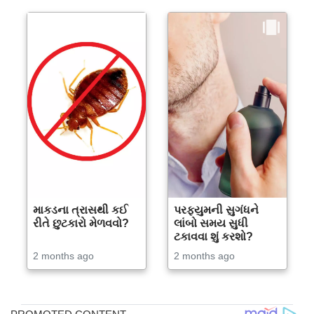
માકડના ત્રાસથી કઈ
પરફ્યુમની સુગંધને
રીતે છુટકારો મેળવવો?
લાંબો સમય સુધી
ટકાવવા શું કરશો?
2 months ago
2 months ago