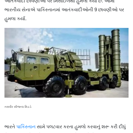
આતંકવાદી છાવણીઓ પર મિસાઈલથી હુમલો કર્યો છે. આમાં
ભારતીય સેનાએ પાકિસ્તાનમાં આતંકવાદીઓની 9 છાવણીઓ પર
હુમલા કર્યા.
તસવીર સૌજન્ય મિડ-ડે
ભારતે
પાકિસ્તાન
સામે પલટવાર કરતા હુમલો કરવાનું શરૂ કરી દીધું