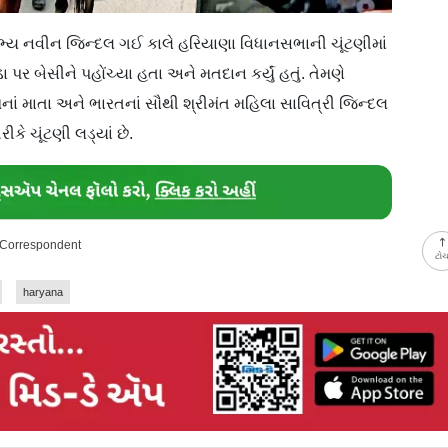
ય નવીન જિન્દલ ગઈ કાલે હરિયાણા વિધાનસભાની ચૂંટણીમાં
 પર બેસીને પહોંચ્યા હતા અને મતદાન કર્યું હતું. તેમણે
 તેમનાં માતા અને ભારતનાં સૌથી શ્રીમંત મહિલા સાવિત્રી જિન્દલ
ે ચૂંટણી લડ્યાં છે.
y Correspondent
ટો
haryana