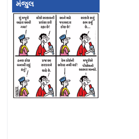
-શર્જીલ
વ્યક્તિથી Leading
જાપાની મંત્રીએ બુ
મંજુલ
લમાં…": રેપ
Institutions સુધી: ધવલ
ટ્રેનના વિલંબ માટે 
બાદ તરુણ
ભાટી અને REX
જવાબદાર ગણાવ્યું, શ
હ્યું?
Environment
કહ્યું?
Scienceની સફર