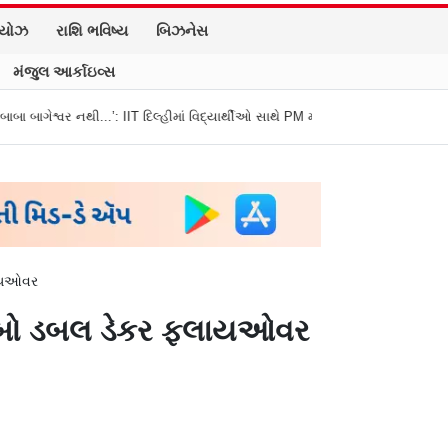
િયોઝ
રાશિ ભવિષ્ય
બિઝનેસ
મંજુલ આર્કાઇવ્સ
: IIT દિલ્હીમાં વિદ્યાર્થીઓ સાથે PM મોદીનો રમુજી સંવાદ
થાણે: શાળાના વિદ્યાર્થી
્લાયઓવર
 લાંબો ડબલ ડેકર ફ્લાયઓવર