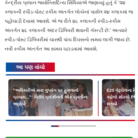
કેન્દ્રીય પ્રધાન જ્યોતિરાદિત્ય સિંધિયાએ જણાવ્યું હતું કે ‘૨૪
કલાકની સ્પીડ-પોસ્ટ સ્કીમ અંતર્ગત લોકોનાં પાર્સલ ૨૪ કલાકમાં જ
પહોંચાડી દેવામાં આવશે. એ જ રીતે ૪૮ કલાકની સ્પીડ-સ્કીમ
અંતર્ગત ૪૮ કલાકની અંદર ડિલિવરી થવાની ગૅરન્ટી છે.’ અત્યારે
સ્પીડ-પોસ્ટ ડિલિવરીમાં ચારથી પાંચ દિવસનો સમય લાગી જાય છે.
નવી સ્કીમ અંતર્ગત આ સમય ઘટાડવામાં આવશે.
આ પણ વાંચો
"અધિકારીએ મારા ગુપ્તાંગ પર હુમલાનો
E20 પેટ્રોલના વિ
પ્રયાસ...": વિરોધ પ્રદર્શનની એક યુવતીના
કાઢેલો મોરચો PMન
આરોપો
શક્યો