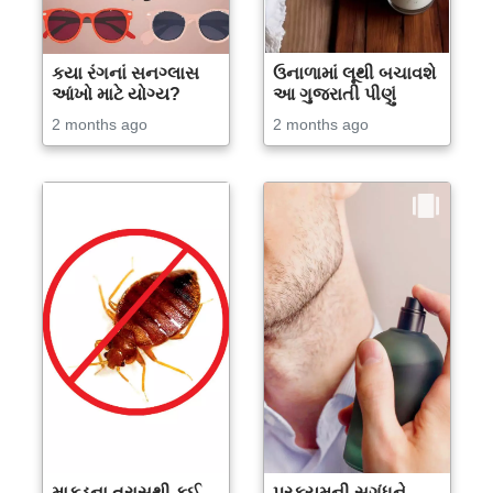
કયા રંગનાં સનગ્લાસ
ઉનાળામાં લૂથી બચાવશે
આંખો માટે યોગ્ય?
આ ગુજરાતી પીણું
2 months ago
2 months ago
માકડના ત્રાસથી કઈ
પરફ્યુમની સુગંધને