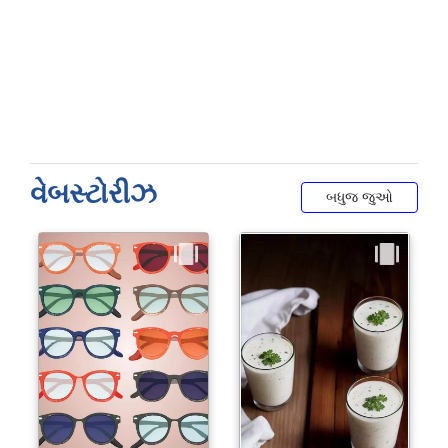
વેબસ્ટોરીઝ
બધુજ જુઓ