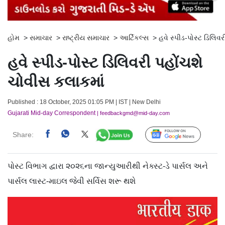
હોમ
>
સમાચાર
>
રાષ્ટ્રીય સમાચાર
>
આર્ટિકલ્સ
>
હવે સ્પીડ-પોસ્ટ ડિલિવ
હવે સ્પીડ-પોસ્ટ ડિલિવરી પહોંચશે
ચોવીસ કલાકમાં
Published : 18 October, 2025 01:05 PM | IST | New Delhi
Gujarati Mid-day Correspondent
| feedbackgmd@mid-day.com
Share:
Follow Us
પોસ્ટ વિભાગ દ્વારા ૨૦૨૬ના જાન્યુઆરીથી નેક્સ્ટ-ડે પાર્સલ અને
પાર્સલ લાસ્ટ-માઇલ જેવી સર્વિસ શરૂ થશે