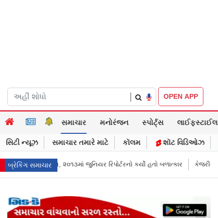
|
OPEN APP
સમાચાર
મનોરંજન
સ્પોર્ટ્સ
લાઈફસ્ટાઈલ
સિટી ન્યૂઝ
સમાચાર તમારે માટે
કૉલમ
શૉટ વિડિઓઝ
્ટરનો કર્યો હતો બળાત્કાર
કેજરીવાલનું ઇન્સ્ટાગ્રામ એકાઉન્ટ ભારતમાં રિસ્ટ્રિક
બ્રેકિંગ સમાચાર