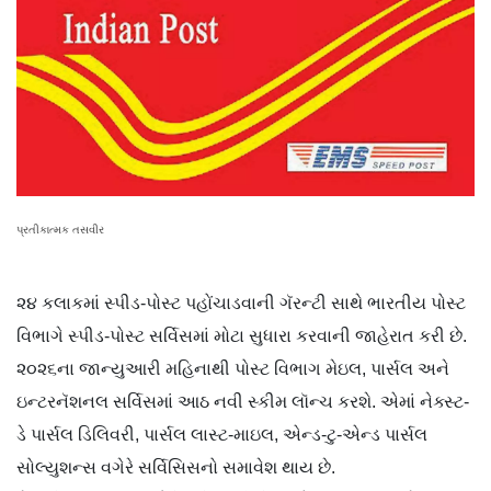
પ્રતીકાત્મક તસવીર
૨૪ કલાકમાં સ્પીડ-પોસ્ટ પહોંચાડવાની ગૅરન્ટી સાથે ભારતીય પોસ્ટ
વિભાગે સ્પીડ-પોસ્ટ સર્વિસમાં મોટા સુધારા કરવાની જાહેરાત કરી છે.
૨૦૨૬ના જાન્યુઆરી મહિનાથી પોસ્ટ વિભાગ મેઇલ, પાર્સલ અને
ઇન્ટરનૅશનલ સર્વિસમાં આઠ નવી સ્કીમ લૉન્ચ કરશે. એમાં નેક્સ્ટ-
ડે પાર્સલ ડિલિવરી, પાર્સલ લાસ્ટ-માઇલ, એન્ડ-ટુ-એન્ડ પાર્સલ
સોલ્યુશન્સ વગેરે સર્વિસિસનો સમાવેશ થાય છે.