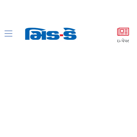
ઇ-પેપર