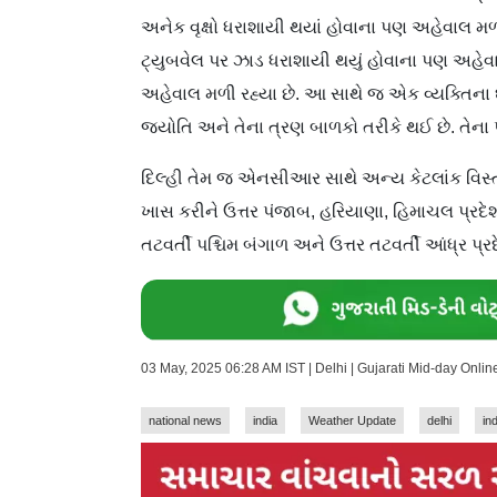
અનેક વૃક્ષો ધરાશાયી થયાં હોવાના પણ અહેવાલ મળી
ટ્યુબવેલ પર ઝાડ ધરાશાયી થયું હોવાના પણ અહેવાલ
અહેવાલ મળી રહ્યા છે. આ સાથે જ એક વ્યક્તિના
જ્યોતિ અને તેના ત્રણ બાળકો તરીકે થઈ છે. તે
દિલ્હી તેમ જ એનસીઆર સાથે અન્ય કેટલાંક વિસ્તાર
ખાસ કરીને ઉત્તર પંજાબ, હરિયાણા, હિમાચલ પ્રદેશ
તટવર્તી પશ્ચિમ બંગાળ અને ઉત્તર તટવર્તી આંધ્ર પ્ર
03 May, 2025 06:28 AM IST | Delhi | Gujarati Mid-day Onli
national news
india
Weather Update
delhi
in