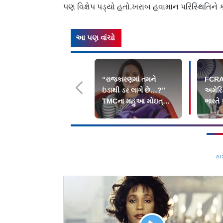
પણ વિક્ષેપ પડ્યો હતો.ખરાબ હવામાન પરિસ્થિતિને 
આ પણ વાંચો
“રાજકારણમાં તમને
FCRAન
ઇંડાથી ડર લાગે છે…?”
અમેરિ
TMCના મહુઆ મોઇત્રાને
ભારતે
સુપ્રીમ કોર્ટનો ઝટકો
કહ્યું
A