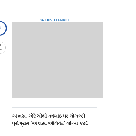
ADVERTISEMENT
are
અકાસા એરે ચોથી વર્ષગાંઠ પર લોયલ્ટી
પ્રોગ્રામ `અકાસા એલિવેટ` લૉન્ચ કર્યો