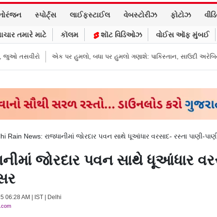
નોરંજન
સ્પોર્ટ્સ
લાઈફસ્ટાઈલ
વેબસ્ટોરીઝ
ફોટોઝ
વીડ
ાચાર તમારે માટે
કૉલમ
શૉટ વિડિઓઝ
વોઈસ ઑફ મુંબઈ
પર હુમલો ગણાશે: પાકિસ્તાન, સાઉદી અરેબિયા અને તુર્કી વચ્ચે કરાર
FCRAનો વિર
hi Rain News: રાજધાનીમાં જોરદાર પવન સાથે ધૂઆંધાર વરસાદ- રસ્તા પાણી-પાણી, 
ીમાં જોરદાર પવન સાથે ધૂઆંધાર વરસ
અસર
5 06:28 AM | IST | Delhi
y.com