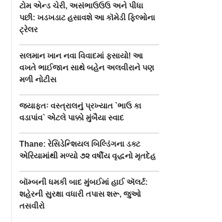
ટોમ એન્ડ ચેરી, અસંભાઉઉઉ અને પીધા
પછી: ખડખડાટ હસાવશે આ કૉમેડી ફિલ્મોના
ટ્રેલર
સલમાન ખાન નવા વિવાદમાં ફસાયો! આ
વખતે ભાઈજાન સાથે બહેન અલવીરાને પણ
મળી નોટીસ
જ્યાફતઃ વસ્ત્રાલનું પ્રખ્યાત `ભાઉ કા
વડાપાંવ` એટલે પાક્કો મુંબૈયા સ્વાદ
Thane: રેસિડેન્શિયલ બિલ્ડિંગના ડક્ટ
એરિયામાંથી મળ્યો ૭૨ વર્ષીય વૃદ્ધનો મૃતદેહ
બૉમ્બની ધમકી બાદ મુંબઈમાં હાઈ ઍલર્ટ:
શહેરની સુરક્ષા વધારી તપાસ શરૂ, જુઓ
તસવીરો