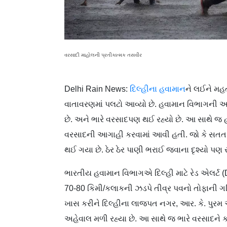
વરસાદી માહોલની પ્રતીકાત્મક તસવીર
Delhi Rain News:
દિલ્હીના હવામાન
ને લઈને મહ
વાતાવરણમાં પલટો આવ્યો છે. હવામાન વિભાગની આ
છે. અને ભારે વરસાદપણ થઈ રહ્યો છે. આ સાથે જ
વરસાદની આગાહી કરવામાં આવી હતી. જો કે સતત ભ
થઈ ગયા છે. ઠેર ઠેર પાણી ભરાઈ જવાના દૃશ્યો પણ સ
ભારતીય હવામાન વિભાગએ દિલ્હી માટે રેડ એલર્ટ (De
70-80 કિમી/કલાકની ઝડપે તીવ્ર પવનો તોફાની
ખાસ કરીને દિલ્હીના લાજપત નગર, આર. કે. પુરમ અન
અહેવાલ મળી રહ્યા છે. આ સાથે જ ભારે વરસાદને ક