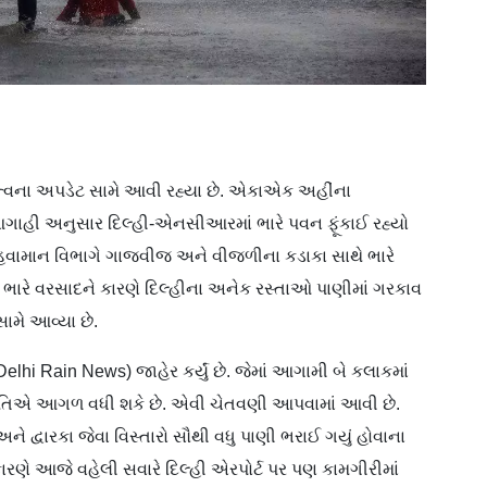
ત્વના અપડેટ સામે આવી રહ્યા છે. એકાએક અહીંના
ગાહી અનુસાર દિલ્હી-એનસીઆરમાં ભારે પવન ફૂંકાઈ રહ્યો
 હવામાન વિભાગે ગાજવીજ અને વીજળીના કડાકા સાથે ભારે
ારે વરસાદને કારણે દિલ્હીના અનેક રસ્તાઓ પાણીમાં ગરકાવ
ામે આવ્યા છે.
lhi Rain News) જાહેર કર્યું છે. જેમાં આગામી બે કલાકમાં
 ગતિએ આગળ વધી શકે છે. એવી ચેતવણી આપવામાં આવી છે.
ે દ્વારકા જેવા વિસ્તારો સૌથી વધુ પાણી ભરાઈ ગયું હોવાના
ારણે આજે વહેલી સવારે દિલ્હી એરપોર્ટ પર પણ કામગીરીમાં