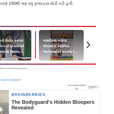
કારણે 100થી પણ વધુ ફ્લાઇટ્સ મોડી પડી હતી.
ો વિરોધ કરનાર
કાશ્મીરમાં બચેલા
બિહારની હૉસ
કન કૉંગ્રેસમૅનને
એકમાત્ર સ્થાનિક
દરદીને ફ્રૅક
 આપ્યો જવાબ,
આતંકવાદીને પકડવા ૧૫
પગમાં પૂંઠાં બાં
 વિદેશી ભંડોળ…
લાખનું ઇનામ
DVERTISEMENT