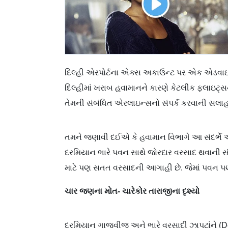
દિલ્હી એરપોર્ટના એક્સ અકાઉન્ટ પર એક એડવાઇઝર
દિલ્હીમાં ખરાબ હવામાનને કારણે કેટલીક ફ્લાઇટ્સ
તેમની સંબંધિત એરલાઇન્સનો સંપર્ક કરવાની સલા
તમને જણાવી દઈએ કે હવામાન વિભાગે આ સંદર્ભે 
દરમિયાન ભારે પવન સાથે જોરદાર વરસાદ થવાની સ
માટે પણ સતત વરસાદની આગાહી છે. જેમાં પવન પણ 
ચાર જણના મોત- ચારેકોર તારાજીના દૃશ્યો
દરમિયાન ગાજવીજ અને ભારે વરસાદી ઝાપટાંને (D