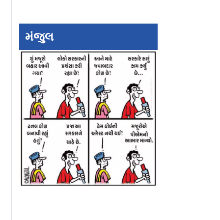
મંજુલ
્પિટલમાં
રાજસ્થાનમાં દુકાળ જેવી
આસામ: પૂરના પાણી
્ચરવાળા
સ્થિતિનું સંકટ, ચોમાસુ
નવજાત બાળકનું રેસ્
ધ્યાં
ધીમું પડતાં જળાશયોમાં
વાયરલ વીડિયોએ જ
પાણી ઘટ્યું
લોકોના દિલ