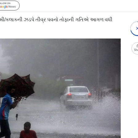
Follow Us
કિમી/કલાકની ઝડપે તીવ્ર પવનો તોફાની ગતિએ આગળ વધી
Sh