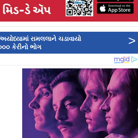
>
ે અયોધ્યામાં રામલલાને ચડાવાયો
,૦૦૦ કેરીનો ભોગ