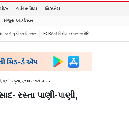
િયોઝ
રાશિ ભવિષ્ય
બિઝનેસ
મંજુલ આર્કાઇવ્સ
ોધ કરનાર અમેરિકન કૉંગ્રેસમૅનને ભારતે આપ્યો જવાબ, કહ્યું વિદેશી ભંડોળ…
“
વૃક્ષો પડ્યાં, ફ્લાઇટ્સને અસર
ાદ- રસ્તા પાણી-પાણી,