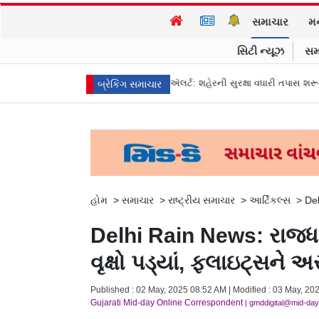
સમાચાર
મ
સિટી ન્યૂઝ
સમ
ં હાઈ ઍલર્ટ: શહેરની સુરક્ષા વધારી તપાસ શરૂ, જુઓ તસવીરો
એક પર હુમલો, બધા 
બ્રેકિંગ સમાચાર
હોમ
>
સમાચાર
>
રાષ્ટ્રીય સમાચાર
>
આર્ટિકલ્સ
>
Del
Delhi Rain News: રાજધાન
વૃક્ષો પડ્યાં, ફ્લાઇટ્સને 
Published : 02 May, 2025 08:52 AM | Modified : 03 May, 202
Gujarati Mid-day Online Correspondent
| gmddigital@mid-da