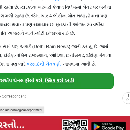
 રહ્યા છે. દ્વારકાના ખરખરી કેનાલ વિલેજમાં ખેતર પર બનેલા
 મળી રહ્યા છે. જેમાં ચાર 4 લોકોનાં મોત થયાં હોવાના પણ
 ઘાયલ થવાના પણ સમાચાર છે. મૃતકોની ઓળખ 26 વર્ષીય
ના પતિ અજયને નાની-મોટી ઈજાઓ થઈ છે.
ોમાં પણ અલર્ટ (Delhi Rain News) જારી કરાયું છે. જેમાં
, દક્ષિણ-પશ્ચિમ રાજસ્થાન, ઓડિશા, છત્તીસગઢ, દક્ષિણ ગંગાના
દેશમાં પણ ભારે
વરસાદની ચેતવણી
આપવામાં આવી છે.
ne Correspondent
ટો
dian meteorological department