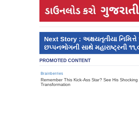
Next Story : અક્ષયતૃતીયા નિમિત્ત
છપ્પનભોગની સાથે મહારાષ્ટ્રની ૧૧