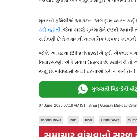
અત્યાર સુધીમાં એક મહિલા સહિત બે લોકોની ધરપ
મૃતકની ફૅમિલીએ આ ઘટના અંગે દુઃખ વ્યક્ત કર્યું 
કરી નહોતી
. જેના કારણે ગુનેગારોને છટકી જવાન
સંડોવણી છે તે તમામની તાત્કાલિક ધરપકડ કરવાની મ
જોકે, આ ઘટના (Bihar News)એ ફરી એકવાર ખગડિયા 
વિચારસરણી અંગે સવાલ ઉઠાવ્યા છે. સ્થાનિકો તો એવ
રહ્યું છે. ભવિષ્યમાં આવી ઘટનાઓ ફરી ન બને તેન
07 June, 2025 07:18 AM IST | Bihar | Gujarati Mid-day Onl
national news
india
bihar
Crime News
murde