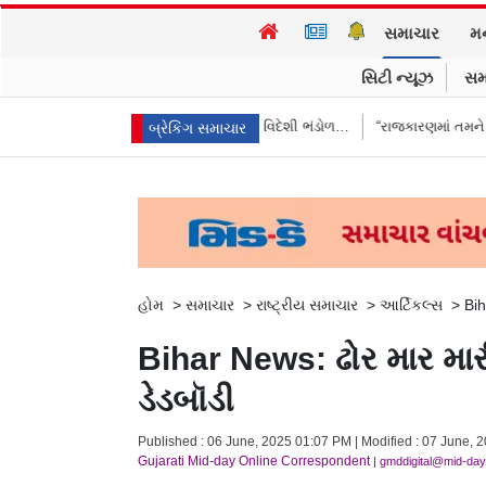
સમાચાર
મ
સિટી ન્યૂઝ
સમ
ને ભારતે આપ્યો જવાબ, કહ્યું વિદેશી ભંડોળ…
“રાજકારણમાં તમને ઇંડાથી ડર લાગ
બ્રેકિંગ સમાચાર
હોમ
>
સમાચાર
>
રાષ્ટ્રીય સમાચાર
>
આર્ટિકલ્સ
>
Bih
Bihar News: ઢોર માર મારી
ડેડબૉડી
Published : 06 June, 2025 01:07 PM | Modified : 07 June, 2
Gujarati Mid-day Online Correspondent
| gmddigital@mid-da