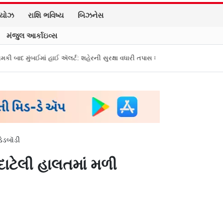
િયોઝ
રાશિ ભવિષ્ય
બિઝનેસ
મંજુલ આર્કાઇવ્સ
માં હાઈ ઍલર્ટ: શહેરની સુરક્ષા વધારી તપાસ શરૂ, જુઓ તસવીરો
એક પર હુમલો, બધ
ડેડબૉડી
દાટેલી હાલતમાં મળી