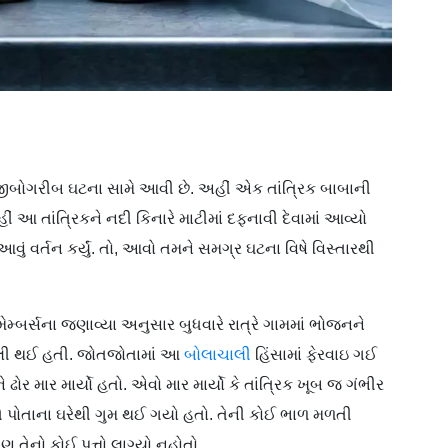
બોગરીબ ઘટના સામે આવી છે. અહીં એક તાંત્રિક બાબાની
ીં આ તાંત્રિકને નદી કિનારે માટીમાં દફનાવી દેવામાં આવ્યો
 આવું વર્તન કર્યું. તો, આવો તમને સમગ્ર ઘટના વિષે વિસ્તારથી
 મેમ્બર્સના જણાવ્યા અનુસાર બુધવારે રાત્રે ગામમાં ભોજનને
ચાલી થઈ હતી. જોતજોતામાં આ
બોલાચાલી
હિંસામાં ફેરવાઇ ગઈ
ોર માર માર્યો હતો. એવો માર માર્યો કે તાંત્રિક ખૂબ જ ગંભીર
ે તે પોતાના ઘરેથી ગુમ થઈ ગયો હતો. તેની કોઈ ભાળ મળતી
 તેનો કોઈ પત્તો લાગ્યો નહોતો.