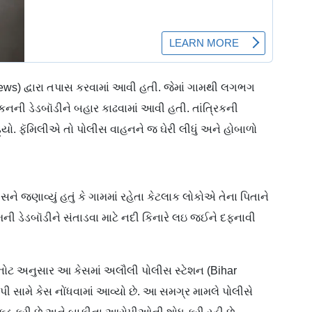
ews) દ્વારા તપાસ કરવામાં આવી હતી. જેમાં ગામથી લગભગ
્રિકનની ડેડબૉડીને બહાર કાઢવામાં આવી હતી. તાંત્રિકની
યો. ફૅમિલીએ તો પોલીસ વાહનને જ ઘેરી લીધું અને હોબાળો
ે જણાવ્યું હતું કે ગામમાં રહેતા કેટલાક લોકોએ તેના પિતાને
ેમની ડેડબૉડીને સંતાડવા માટે નદી કિનારે લઇ જઈને દફનાવી
 નોટ અનુસાર આ કેસમાં અલૌલી પોલીસ સ્ટેશન (Bihar
 સામે કેસ નોંધવામાં આવ્યો છે. આ સમગ્ર મામલે પોલીસે