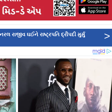
>
 રાજીવ ઘઈને રાષ્ટ્રપતિ દ્રૌપદી મુર્મુ