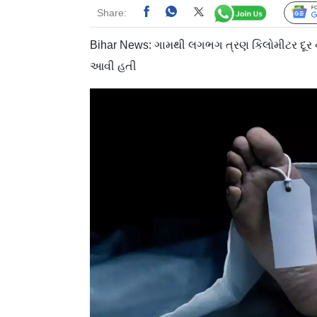
Share:
Bihar News: ગામથી લગભગ ત્રણ કિલોમીટર દૂર નદીન
આવી હતી