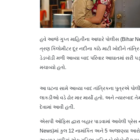
હવે આજે ગુપ્ત માહિતીના આધારે પોલીસ (Bihar N
ત્રણ કિલોમીટર દૂર નદીના કાંઠે માટી ખોદીને તાંત
ડેડબૉડી મળી આવ્યા બાદ પરિવાર આઘાતમાં સરી પડ્
મચાવ્યો હતો.
આ ઘટના સામે આવ્યા બાદ તાંત્રિકના પુત્રએ પોલીસન
લાકડીઓ વડે ઢોર માર માર્યો હતો. અને ત્યારબાદ ત
દેવામાં આવી હતી.
એસપી ઓફિસ દ્વારા બહાર પાડવામાં આવેલી પ્રેસ
News)માં કુલ 12 નામાંકિત અને 5 અજાણ્યા આરોપી