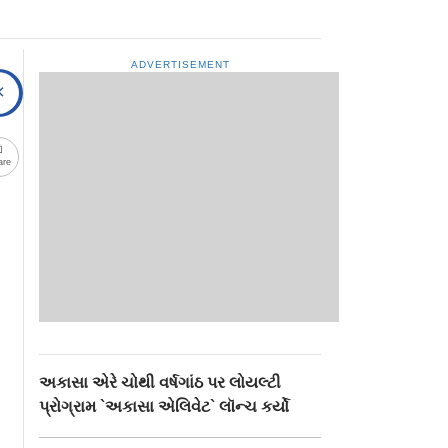
ADVERTISEMENT
are
અકાસા એરે ચોથી વર્ષગાંઠ પર લોયલ્ટી
પ્રોગ્રામ `અકાસા એલિવેટ` લૉન્ચ કર્યો