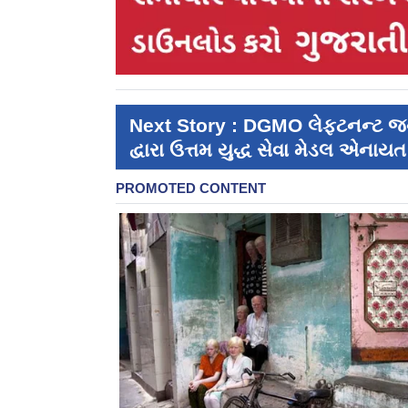
Next Story : DGMO લેફ્ટનન્ટ જનરલ
દ્વારા ઉત્તમ યુદ્ધ સેવા મેડલ એનાયત