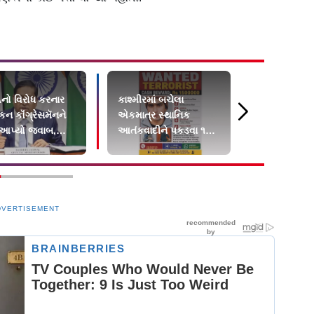
ો વિરોધ કરનાર
કાશ્મીરમાં બચેલા
બિહારની હૉસ
કન કૉંગ્રેસમૅનને
એકમાત્ર સ્થાનિક
દરદીને ફ્રૅક
 આપ્યો જવાબ,
આતંકવાદીને પકડવા ૧૫
પગમાં પૂંઠાં બાં
 વિદેશી ભંડોળ…
લાખનું ઇનામ
DVERTISEMENT