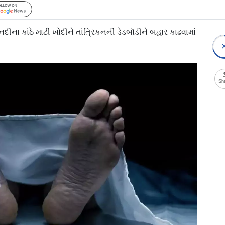
Follow Us
ા કાંઠે માટી ખોદીને તાંત્રિકનની ડેડબૉડીને બહાર કાઢવામાં
Sh