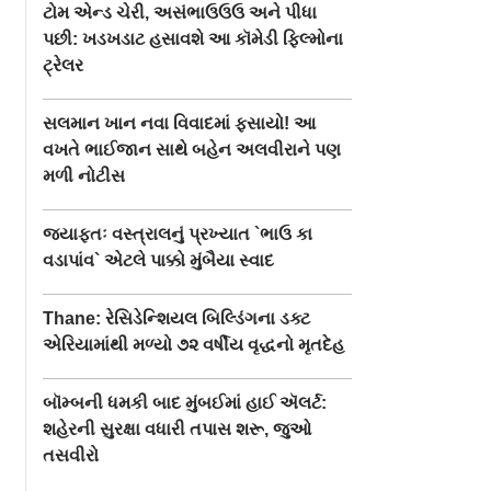
ટોમ એન્ડ ચેરી, અસંભાઉઉઉ અને પીધા
પછી: ખડખડાટ હસાવશે આ કૉમેડી ફિલ્મોના
ટ્રેલર
સલમાન ખાન નવા વિવાદમાં ફસાયો! આ
વખતે ભાઈજાન સાથે બહેન અલવીરાને પણ
મળી નોટીસ
જ્યાફતઃ વસ્ત્રાલનું પ્રખ્યાત `ભાઉ કા
વડાપાંવ` એટલે પાક્કો મુંબૈયા સ્વાદ
Thane: રેસિડેન્શિયલ બિલ્ડિંગના ડક્ટ
એરિયામાંથી મળ્યો ૭૨ વર્ષીય વૃદ્ધનો મૃતદેહ
બૉમ્બની ધમકી બાદ મુંબઈમાં હાઈ ઍલર્ટ:
શહેરની સુરક્ષા વધારી તપાસ શરૂ, જુઓ
તસવીરો