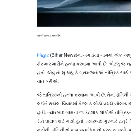
પ્રતીકાત્મક તસવીર
બિહાર
(Bihar News)ના ખગડિયા ગામમાં એક અજી
ઢોર માર મારીને હત્યા કરવામાં આવી છે. એટલું જ નહ
હતો. એવું તો શું થયું કે ગ્રામજનોએ તાંત્રિક સાથે
વાત કરીએ.
જે તાંત્રિકની હત્યા કરવામાં આવી છે. તેના ફૅમિલી
લઈને થયેલા વિવાદમાં કેટલાક લોકો વચ્ચે બોલા
હતી. ત્યારબાદ ગામના જ કેટલાક લોકોએ તાંત્રિકને ઢ
રીતે ઘાયલ થઈ ગયો હતો. ત્યારબાદ ગુરુવારે રાત્ર
નહોતી. ફૅમિલીએ ખૂબ જ શોધવાનો પ્રયાસ કર્યો, પણ