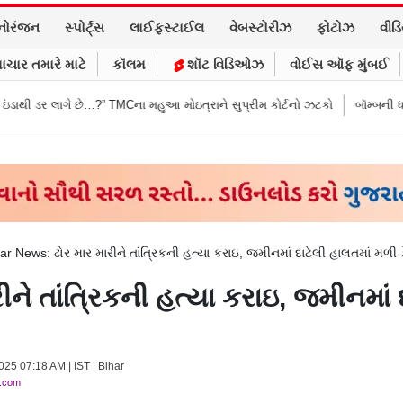
નોરંજન
સ્પોર્ટ્સ
લાઈફસ્ટાઈલ
વેબસ્ટોરીઝ
ફોટોઝ
વીડ
ાચાર તમારે માટે
કૉલમ
શૉટ વિડિઓઝ
વોઈસ ઑફ મુંબઈ
ે છે…?” TMCના મહુઆ મોઇત્રાને સુપ્રીમ કોર્ટનો ઝટકો
બૉમ્બની ધમકી બાદ મુંબઈ
ar News: ઢોર માર મારીને તાંત્રિકની હત્યા કરાઇ, જમીનમાં દાટેલી હાલતમાં મળી 
ને તાંત્રિકની હત્યા કરાઇ, જમીનમાં 
025 07:18 AM | IST | Bihar
y.com