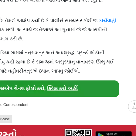
કડ કરી છે અને બાકીના આરોપીઓની શોધ કરી રહી છે.
છે. તેમણે આક્ષેપ કર્યો છે કે પોલીસે સમયસર કોઈ જ
કાર્યવાહી
ી તક મળી. અ સાથે જ તેઓએ આ ગુનામાં જે જે આરોપીની
ાંગ કરી છે.
ગામમાં તંત્ર-મંત્ર અને અંધશ્રદ્ધા પ્રત્યે લોકોની
ું કહી રહ્યા છે કે સમાજમાં અસુરક્ષાનું વાતાવરણ ઊભું થઈ
ી માટે વહીવટીતંત્રએ ધ્યાન આપવું જોઈએ.
ine Correspondent
ટો
r case