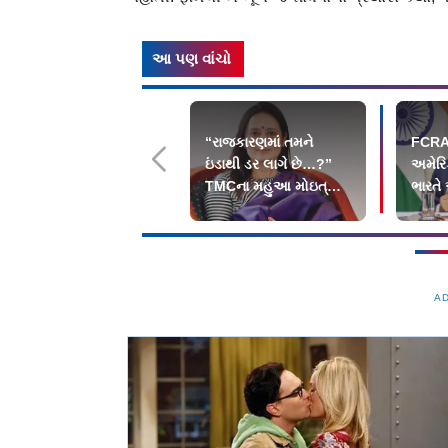
આ પણ વાંચો
“રાજકારણમાં તમને
FCRAન
ઇંડાથી ડર લાગે છે…?”
અમેરિ
TMCના મહુઆ મોઇત્રાને
ભારતે
સુપ્રીમ કોર્ટનો ઝટકો
કહ્યું
A