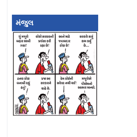
મંજુલ
્પિટલમાં
પોતાના પહેલવહેલા
Gen-Z બાદ Gen-
્ચરવાળા
ઇલેક્શનમાં પ્રશાંત કિશોરે
આંદોલન! રાજસ્થા
ધ્યાં
બોલાવ્યો સપાટો
બિહાર અને UPમાં
વિદ્યાર્થીઓએ કર્ય
વિરોધ