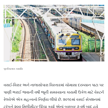
પ્રતીકાત્મક તસવીર
વસઈ-વિરાર અને નાલાસોપારા વિસ્તારમાં ચોમાસા દરમ્યાન પાટા પર
પાણી ભરાઈ જવાની વર્ષો જૂની સમસ્યાના કાયમી ઉકેલ માટે વેસ્ટર્ન
રેલવેએ એક મહત્ત્વનો નિર્ણય લીધો છે. ૨૦૧૯માં વસઈ સેક્શનમાં
ટ્રૅકને ૨૦૦ મિલીમીટર ઊંચા કર્યા એનાં બરાબર ૭ વર્ષ બાદ હવે