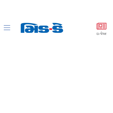
ઇ-પેપર