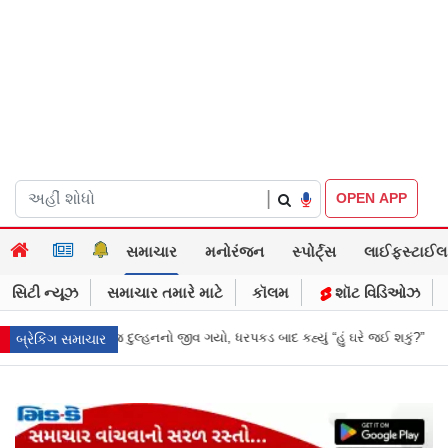
|
OPEN APP
સમાચાર
મનોરંજન
સ્પોર્ટ્સ
લાઈફસ્ટાઈલ
સિટી ન્યૂઝ
સમાચાર તમારે માટે
કૉલમ
શૉટ વિડિઓઝ
કડ બાદ કહ્યું “હું ઘરે જઈ શકું?”
‘હું બાબા બાગેશ્વર નથી...’: IIT દિલ્હીમાં વિદ્
બ્રેકિંગ સમાચાર