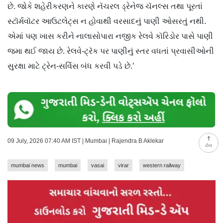
છે. જોકે શહેરીકરણને કારણે નૅચરલ ડ્રેનેજ ચૅનલ્સ તથા પૂરતાં
સ્ટૉર્મવૉટર આઉટલેટ્સ ન હોવાથી વરસાદનું પાણી ઓસરતું નથી.
એમાં પણ ખાસ કરીને નાલાસોપારા નજીક રેલવે કૉરિડોર પાસે પાણી
જમા થઈ જાય છે. રેલવે-ટ્રૅક પર પાણીનું સ્તર વધતાં પ્રવાસીઓની
સુરક્ષા માટે ટ્રેન-સર્વિસ બંધ કરવી પડે છે.’
09 July, 2026 07:40 AM IST | Mumbai | Rajendra B Aklekar
ટોચ
mumbai news
mumbai
vasai
virar
western railway