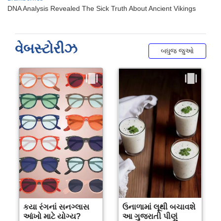
વેબસ્ટોરીઝ
બધુજ જુઓ
કયા રંગનાં સનગ્લાસ
ઉનાળામાં લૂથી બચાવશે
આંખો માટે યોગ્ય?
આ ગુજરાતી પીણું