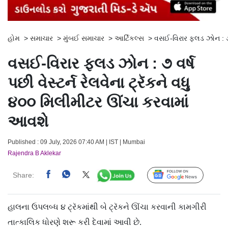
હોમ
>
સમાચાર
>
મુંબઈ સમાચાર
>
આર્ટિકલ્સ
>
વસઈ-વિરાર ફ્લડ ઝોન : ૭ 
વસઈ-વિરાર ફ્લડ ઝોન : ૭ વર્ષ
પછી વેસ્ટર્ન રેલવેના ટ્રૅકને વધુ
૪૦૦ મિલીમીટર ઊંચા કરવામાં
આવશે
Published : 09 July, 2026 07:40 AM | IST | Mumbai
Rajendra B Aklekar
Share:
Follow Us
હાલના ઉપલબ્ધ ૪ ટ્રૅકમાંથી બે ટ્રૅકને ઊંચા કરવાની કામગીરી
તાત્કાલિક ધોરણે શરૂ કરી દેવામાં આવી છે.