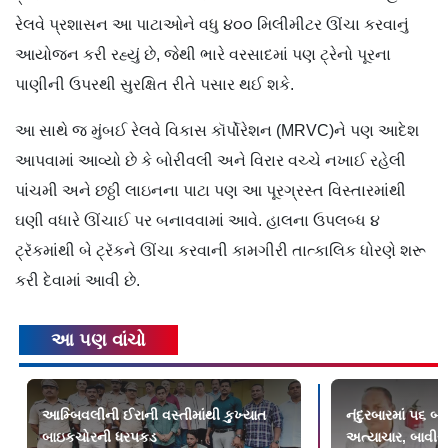
રેલવે પ્રશાસન આ પાટાઓને વધુ ૪૦૦ મિલીમીટર ઊંચા કરવાનું
આયોજન કરી રહ્યું છે, જેથી ભારે વરસાદમાં પણ ટ્રેનો પૂરના
પાણીની ઉપરથી સુરક્ષિત રીતે પસાર થઈ શકે.
આ સાથે જ મુંબઈ રેલવે વિકાસ કૉર્પોરેશન (MRVC)ને પણ આદેશ
આપવામાં આવ્યો છે કે બોરીવલી અને વિરાર વચ્ચે નખાઈ રહેલી
પાંચમી અને છઠ્ઠી લાઇનના પાટા પણ આ પૂરગ્રસ્ત વિસ્તારમાંથી
ઘણી વધારે ઊંચાઈ પર બનાવવામાં આવે. હાલના ઉપલબ્ધ ૪
ટ્રૅકમાંથી બે ટ્રૅકને ઊંચા કરવાની કામગીરી તાત્કાલિક ધોરણે શરૂ
કરી દેવામાં આવી છે.
આ પણ વાંચો
આમ્બિવલીની ઈરાની વસ્તીમાંથી કુખ્યાત
નંદુરબારમાં ૫૬ બ
બાઇકચોરની ધરપકડ
અત્યાચાર, બાવીસ