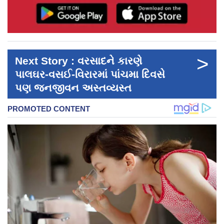
>
Next Story : વરસાદને કારણે
પાલઘર-વસઈ-વિરારમાં પાંચમા દિવસે
પણ જનજીવન અસ્તવ્યસ્ત