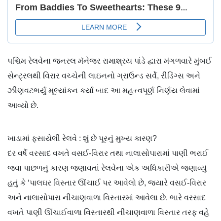
પશ્ચિમ રેલવેના જનરલ મૅનેજર રામાશ્રય પાંડે દ્વારા મંગળવારે મુંબઈ
સેન્ટ્રલથી વિરાર વચ્ચેની લાઇનનો ગ્રાઉન્ડ સર્વે, રીડિંગ્સ અને
ઝીણવટભર્યું મૂલ્યાંકન કર્યા બાદ આ મહત્ત્વપૂર્ણ નિર્ણય લેવામાં
આવ્યો છે.
ખાડામાં ફસાયેલી રેલવે : શું છે પૂરનું મુખ્ય કારણ?
દર વર્ષે વરસાદ વખતે વસઈ-વિરાર તથા નાલાસોપારામાં પાણી ભરાઈ
જવા પાછળનું કારણ જણાવતાં રેલવેના એક અધિકારીએ જણાવ્યું
હતું કે ‘પાલઘર વિસ્તાર ઊંચાઈ પર આવેલો છે, જ્યારે વસઈ-વિરાર
અને નાલાસોપારા નીચાણવાળા વિસ્તારમાં આવેલા છે. ભારે વરસાદ
વખતે પાણી ઊંચાઈવાળા વિસ્તારથી નીચાણવાળા વિસ્તાર તરફ વહે