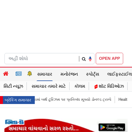
|
OPEN APP
સમાચાર
મનોરંજન
સ્પોર્ટ્સ
લાઈફસ્ટાઈલ
સિટી ન્યૂઝ
સમાચાર તમારે માટે
કૉલમ
શૉટ વિડિઓઝ
પર પ્રતિબંધ મૂક્યો ડોનલ્ડ ટ્રમ્પે
Health Funda: મહારાષ્ટ્રમાં શાળાની બહાર જંક 
બ્રેકિંગ સમાચાર