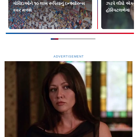
ગોવિંદાઓને ૧૦ લાખ રૂપિયાનું ઇન્શ્યૉરન્સ
ઝડપે લીધો એકનો 
કવર મળશે
હૉસ્પિટલભેગા
ADVERTISEMENT