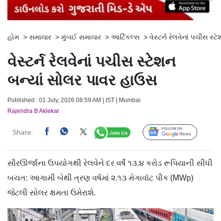
હોમ
>
સમાચાર
>
મુંબઈ સમાચાર
>
આર્ટિકલ્સ
>
વેસ્ટર્ન રેલવેનાં પચીસ સ
વેસ્ટર્ન રેલવેનાં પચીસ સ્ટેશન
બન્યાં સોલર પાવર હાઉસ
Published : 01 July, 2026 08:59 AM | IST | Mumbai
Rajendra B Aklekar
Share:
Follow Us
સૌરઊર્જાના ઉપયોગથી રેલવેને દર વર્ષે ૧૩.૪ કરોડ રૂપિયાની સીધી
બચત: આગામી બેથી ત્રણ વર્ષમાં ૨.૧૩ મેગાવૉટ પીક (MWp)
જેટલી સોલર ક્ષમતા ઉમેરાશે.