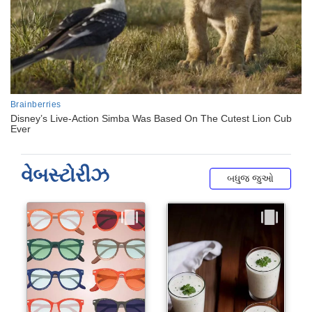
વેબસ્ટોરીઝ
બધુજ જુઓ