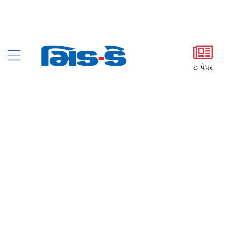
ઇ-પેપર