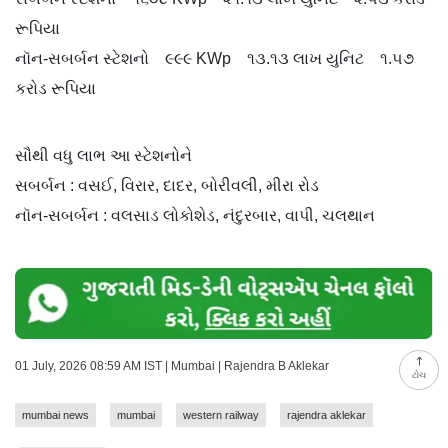
રૂપિયા
નૉન-સબર્બન સ્ટેશનો ૯૯૯ KWp ૧૩.૧૩ લાખ યુનિટ ૧.૫૭
કરોડ રૂપિયા
સૌથી વધુ લાભ આ સ્ટેશનોને
સબર્બન : વસઈ, વિરાર, દાદર, બોરીવલી, મીરા રોડ
નૉન-સબર્બન : વલસાડ લોકોશેડ, નંદુરબાર, વાપી, ચલથાન
01 July, 2026 08:59 AM IST | Mumbai | Rajendra B Aklekar
ટોચ
mumbai news
mumbai
western railway
rajendra aklekar