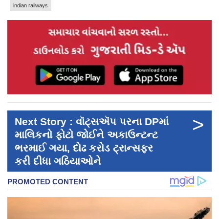
indian railways
>
Next Story : વૉટ્સઍપ પરના DPમાં
માલિકનો ફોટો જોઈને અકાઉન્ટન્ટ
ભરમાઈ ગયા, દોઢ કરોડ ટ્રાન્સફર
કરી દીધા ગઠિયાઓને