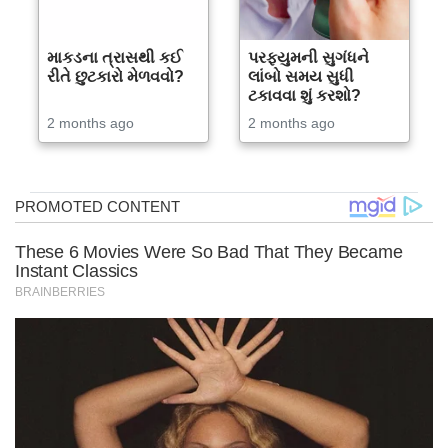
માકડના ત્રાસથી કઈ
પરફ્યુમની સુગંધને
રીતે છુટકારો મેળવવો?
લાંબો સમય સુધી
ટકાવવા શું કરશો?
2 months ago
2 months ago