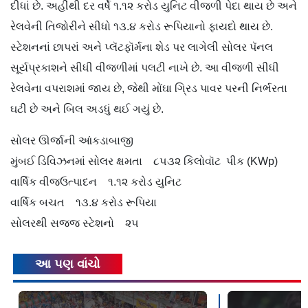
દીધાં છે. અહીંથી દર વર્ષે ૧.૧૨ કરોડ યુનિટ વીજળી પેદા થાય છે અને
રેલવેની તિજોરીને સીધો ૧૩.૪ કરોડ રૂપિયાનો ફાયદો થાય છે.
સ્ટેશનનાં છાપરાં અને પ્લૅટફૉર્મના શેડ પર લાગેલી સોલર પૅનલ
સૂર્યપ્રકાશને સીધી વીજળીમાં પલટી નાખે છે. આ વીજળી સીધી
રેલવેના વપરાશમાં જાય છે, જેથી મોંઘા ગ્રિડ પાવર પરની નિર્ભરતા
ઘટી છે અને બિલ અડધું થઈ ગયું છે.
સોલર ઊર્જાની આંકડાબાજી
મુંબઈ ડિવિઝનમાં સોલર ક્ષમતા ૮૫૩૨ કિલોવૉટ પીક (KWp)
વાર્ષિક વીજઉત્પાદન ૧.૧૨ કરોડ યુનિટ
વાર્ષિક બચત ૧૩.૪ કરોડ રૂપિયા
સોલરથી સજ્જ સ્ટેશનો ૨૫
આ પણ વાંચો