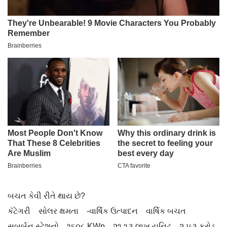
બચત કેવી રીતે થાય છે?
કૅટેગરી સોલર ક્ષમતા -વાર્ષિક ઉત્પાદન વાર્ષિક બચત
સબર્બન સ્ટેશનો ૧૬૦૮ KWp ૨૧.૧૩ લાખ યુનિટ ૨.૫૩ કરોડ