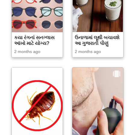
કયા રંગનાં સનગ્લાસ
ઉનાળામાં લૂથી બચાવશે
આંખો માટે યોગ્ય?
આ ગુજરાતી પીણું
2 months ago
2 months ago