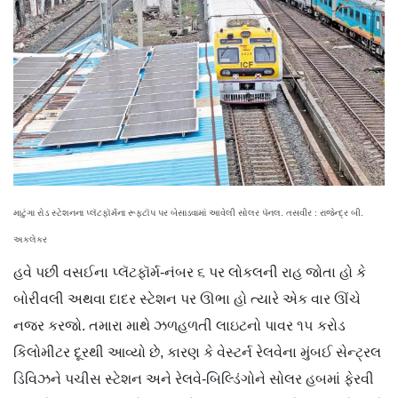
માટુંગા રોડ સ્ટેશનના પ્લૅટફૉર્મના રૂફટૉપ પર બેસાડવામાં આવેલી સોલર પૅનલ. તસવીર : રાજેન્દ્ર બી.
અકલેકર
હવે પછી વસઈના પ્લૅટફૉર્મ-નંબર ૬ પર લોકલની રાહ જોતા હો કે
બોરીવલી અથવા દાદર સ્ટેશન પર ઊભા હો ત્યારે એક વાર ઊંચે
નજર કરજો. તમારા માથે ઝળહળતી લાઇટનો પાવર ૧૫ કરોડ
કિલોમીટર દૂરથી આવ્યો છે, કારણ કે વેસ્ટર્ન રેલવેના મુંબઈ સેન્ટ્રલ
ડિવિઝને પચીસ સ્ટેશન અને રેલવે-બિલ્ડિંગોને સોલર હબમાં ફેરવી