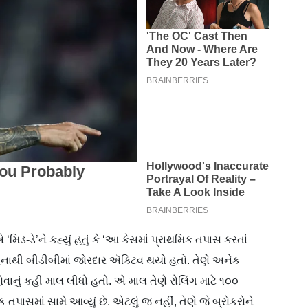
-ડે’ને કહ્યું હતું કે ‘આ કેસમાં પ્રાથમિક તપાસ કરતાં
હિનાથી બીડીબીમાં જોરદાર ઍક્ટિવ થયો હતો. તેણે અનેક
વાનું કહી માલ લીધો હતો. એ માલ તેણે રોલિંગ માટે ૧૦૦
ક તપાસમાં સામે આવ્યું છે. એટલું જ નહીં, તેણે જે બ્રોકરોને