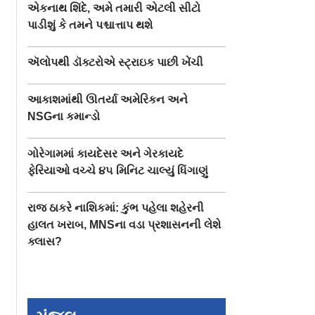
એકનાથ શિંદે, અમે તમારી એટલી સીટો
પાડીશું કે તમને પશ્ચાત્તાપ થશે
ઍલોપથી ડૉક્ટરોએ સ્ટ્રાઇક પાછી ખેંચી
આકાશમાંથી ઊતર્યા અમેરિકન અને
NSGના કમાન્ડો
ગોરેગામમાં કાયદેસર અને ગેરકાયદે
ફેરિયાઓ વચ્ચે ૪૫ મિનિટ ચાલ્યું ધિંગાણું
રાજ ઠાકરે નાશિકમાં: કુંભ પહેલા શહેરની
હાલત ખરાબ, MNSના વડા પ્રશાસનની લેશે
ક્લાસ?