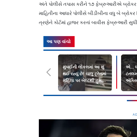
અંતે પોલીસે તપાસ કરીને ૧૭ ફેબ્રુઆરીએ બ્રોકર 
માહિતીના આધારે પોલીસે બીડીબીના વધુ બે બ્રો
ત્રણેને કોર્ટમાં હાજર કરતાં બાવીસ ફેબ્રુઆરી સ
આ પણ વાંચો
મુંબઈની લોકલમાં આ શું
એ... ધ
થઈ રહ્યું છે! ચાલુ ટ્રેનમાં
ટનલમાં
મહિલા પર બેલ્ટથી હુમલો
એક્સિ
અને...
ગયો
A