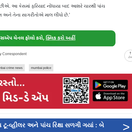
છીએ. આ કેસમાં ફરિયાદ નોંધાયા બાદ આશરે ચારથી પાંચ
ુલ અને તેના સાગરીતોએ માલ લીધો છે.’
ay Correspondent
ટો
bai crime news
mumbai police
>
ૂ-વ્હીલર અને પાંચ ​રિક્ષા સળગી ગયાં : બે