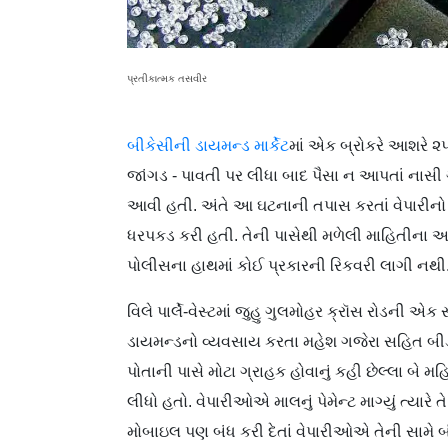
પ્રતીકાત્મક તસવીર
બીકેસીની ડાયમન્ડ માર્કેટ
માં એક બ્રોકરે આશરે ૨૫
જાંગડ - પાવતી પર લીધા બાદ પૈસા ન આપતાં નાસી ગ
આવી હતી. અંતે આ ઘટનાની તપાસ કરતાં વેપારીનો
ધરપકડ કરી હતી. તેની પાસેથી મળેલી માહિતીના આધ
પોલીસના હાથમાં કોઈ પ્રકારની રિકવરી લાગી નથી
વિલે પાર્લે-વેસ્ટમાં જુહુ ગુલમોહર ક્રૉસ રોડની એ
ડાયમન્ડનો વ્યવસાય કરતા મહેશ ગજેરા સહિત બીડ
પોતાની પાસે મોટા ગ્રાહક હોવાનું કહી છેલ્લા બે
લીધો હતો. વેપારીઓએ માલનું પેમેન્ટ માગ્યું ત્યારે
મોબાઇલ પણ બંધ કરી દેતાં વેપારીઓએ તેની સામે બી