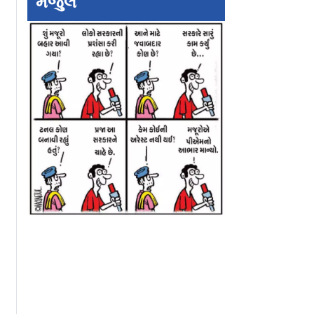
મંજુલ
ને કૉક્રૉચ
પાર્લામાં બેકાબૂ કારે
જુહુના બિલ્ડિંગમાં 
ૂછશે, ક્યા
ગુજરાતી મહિલાનો જીવ
આગમાં ગુજરાતી પર
િક?
લીધો
સહિત ૮ લોકોને
ગૂંગળામણ