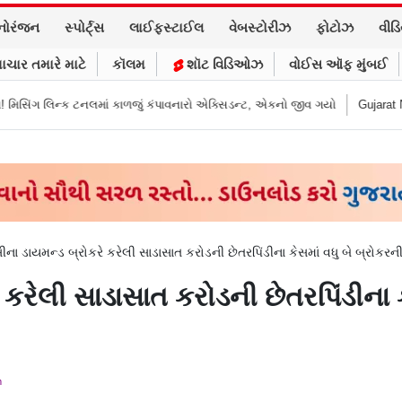
નોરંજન
સ્પોર્ટ્સ
લાઈફસ્ટાઈલ
વેબસ્ટોરીઝ
ફોટોઝ
વીડ
ાચાર તમારે માટે
કૉલમ
શૉટ વિડિઓઝ
વોઈસ ઑફ મુંબઈ
ળજું કંપાવનારો એક્સિડન્ટ, એકનો જીવ ગયો
Gujarat News: મોરબીમાં મેજિક! કૂવા
ીના ડાયમન્ડ બ્રોકરે કરેલી સાડાસાત કરોડની છેતરપિંડીના કેસમાં વધુ બે બ્રોક
 કરેલી સાડાસાત કરોડની છેતરપિંડીના ક
m