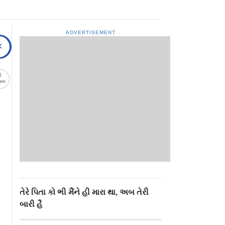
ADVERTISEMENT
are
તેરે પિતા કો ભી મૈંને હી મારા થા, અબ તેરી
બારી હૈ