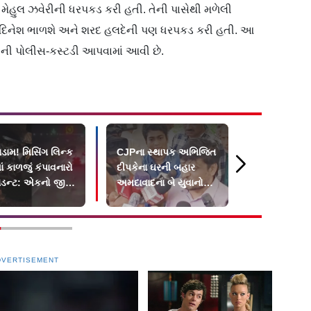
મેહુલ ઝવેરીની ધરપકડ કરી હતી. તેની પાસેથી મળેલી
કર દિનેશ ભાળશે અને શરદ હલદેની પણ ધરપકડ કરી હતી. આ
ુધીની પોલીસ-કસ્ટડી આપવામાં આવી છે.
ડામ! મિસિંગ લિન્ક
CJPના સ્થાપક અભિજિત
દેશભરમાં ફરી
 કાળજું કંપાવનારો
દીપકેના ઘરની બહાર
જનતા પાર્ટી પ
ડન્ટ: એકનો જીવ
અમદાવાદના બે યુવાનોનો
બોલતી પબ્લ
વિરોધ
DVERTISEMENT