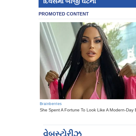
દિવસમાં બીજી ઘટના
વેબસ્ટોરીઝ