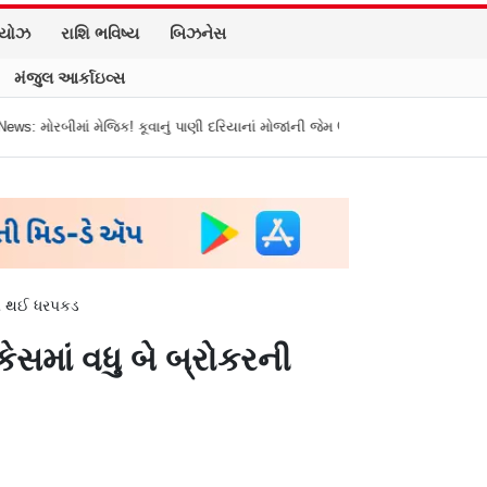
િયોઝ
રાશિ ભવિષ્ય
બિઝનેસ
મંજુલ આર્કાઇવ્સ
નું પાણી દરિયાનાં મોજાંની જેમ ઊછળવા લાગ્યું, શું કહે છે નિષ્ણાતો?
મુંબઈની લોકલ
રની થઈ ધરપકડ
ેસમાં વધુ બે બ્રોકરની