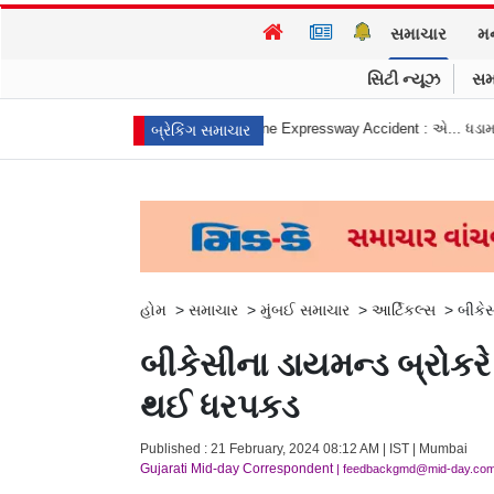
સમાચાર
મ
સિટી ન્યૂઝ
સમ
ી
Mumbai Pune Expressway Accident : એ... ધડામ! મિસિંગ લિન્ક ટનલમાં કા
બ્રેકિંગ સમાચાર
હોમ
>
સમાચાર
>
મુંબઈ સમાચાર
>
આર્ટિકલ્સ
>
બીકેસ
બીકેસીના ડાયમન્ડ બ્રોકરે
થઈ ધરપકડ
Published : 21 February, 2024 08:12 AM | IST | Mumbai
Gujarati Mid-day Correspondent
| feedbackgmd@mid-day.co