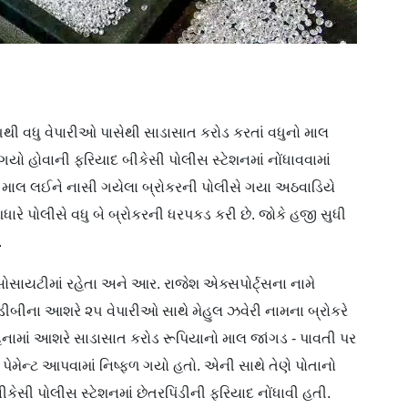
થી વધુ વેપારીઓ પાસેથી સાડાસાત કરોડ કરતાં વધુનો માલ
યો હોવાની ફરિયાદ બીકેસી પોલીસ સ્ટેશનમાં નોંધાવવામાં
 માલ લઈને નાસી ગયેલા બ્રોકરની પોલીસે ગયા અઠવાડિયે
ારે પોલીસે વધુ બે બ્રોકરની ધરપકડ કરી છે. જોકે હજી સુધી
.
ક સોસાયટીમાં રહેતા અને આર. રાજેશ એક્સપોર્ટ્સના નામે
ીબીના આશરે ૨૫ વેપારીઓ સાથે મેહુલ ઝવેરી નામના બ્રોકરે
 મહિનામાં આશરે સાડાસાત કરોડ રૂપિયાનો માલ જાંગડ - પાવતી પર
 તે પેમેન્ટ આપવામાં નિષ્ફળ ગયો હતો. એની સાથે તેણે પોતાનો
કેસી પોલીસ સ્ટેશનમાં છેતરપિંડીની ફરિયાદ નોંધાવી હતી.