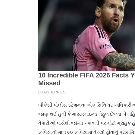
બીકેસી પોલીસ સ્ટેશનના એક સિનિયર અધિકારીએ ‘મિડ
જાણ થઈ હતી કે માસ્ટરમાઇન્ડ મેહુલ છેલ્લા બે મ
વેપારીઓ પાસેથી જાંગડ - પાવતી પર મોટો ગ્રાહક હો
રૂપિયાનો માલ ૯૦ રૂપિયામાં વેચ્યો હોવાનું પ્રાથમિ