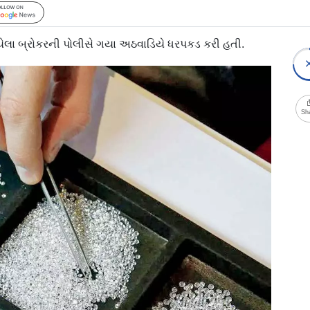
Follow Us
યેલા બ્રોકરની પોલીસે ગયા અઠવાડિયે ધરપકડ કરી હતી.
Sh