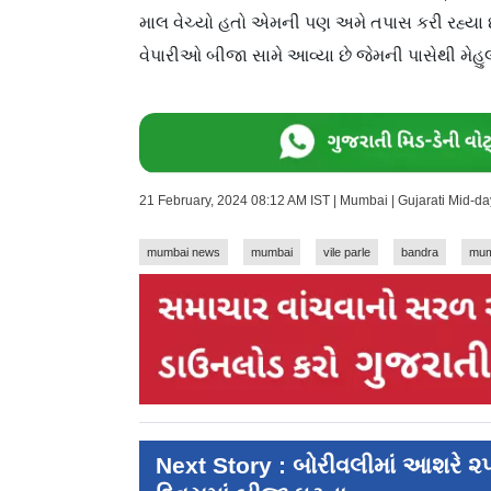
માલ વેચ્યો હતો એમની પણ અમે તપાસ કરી રહ્યા 
વેપારીઓ બીજા સામે આવ્યા છે જેમની પાસેથી મેહ
21 February, 2024 08:12 AM IST | Mumbai | Gujarati Mid-d
mumbai news
mumbai
vile parle
bandra
mum
Next Story : બોરીવલીમાં આશરે ૨૫ ટ