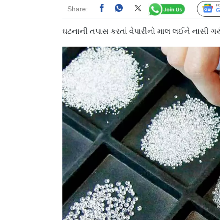
Share:
ઘટનાની તપાસ કરતાં વેપારીનો માલ લઈને નાસી ગ