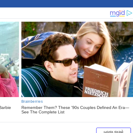
બધુજ જુઓ