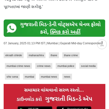
પૂછપરછમાં જાણી શકીશું.’
07 January, 2025 01:13 PM IST | Mumbai | Gujarati Mid-day Correspondent
ટોચ
eknath shinde
maharashtra
thane
thane crime
mumbai crime news
crime news
mumbai police
social media
shiv sena
mumbai
mumbai news
news