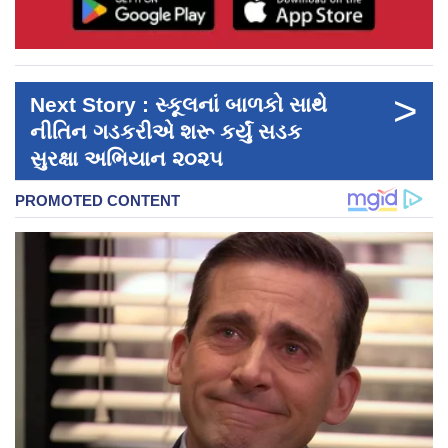
>
Next Story : સ્કૂલનાં બાળકો સાથે
નીતિન ગડકરીએ શરૂ કર્યું સડક
સુરક્ષા અભિયાન ૨૦૨૫