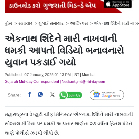
હોમ
>
સમાચાર
>
મુંબઈ સમાચાર
>
આર્ટિકલ્સ
>
એકનાથ શિંદેને મારી ‍ન
એકનાથ શિંદેને મારી ‍નાખવાની
ધમકી આપતો વિડિયો બનાવનારો
યુવાન પકડાઈ ગયો
Published : 07 January, 2025 01:13 PM | IST | Mumbai
Gujarati Mid-day Correspondent
| feedbackgmd@mid-day.com
Share:
Follow Us
મહારાષ્ટ્રના ડેપ્યુટી ચીફ મિનિસ્ટર એકનાથ શિંદેને મારી નાખવાની
સોશ્યલ મીડિયા પર ધમકી આપનાર થાણેના ૨૭ વર્ષના હિતેશ ધેંડેને
થાણે પોલીસે ઝડપી લીધો છે.