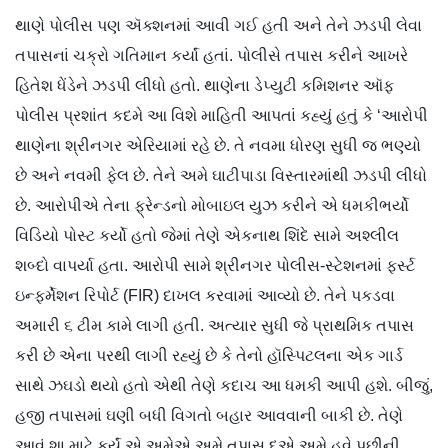
થાણે પોલીસ પણ ઍક્શનમાં આવી ગઈ હતી અને તેને ઝડપી લેવા
તપાસનાં ચક્રો ગતિમાન કર્યાં હતાં. પોલીસે તપાસ કરીને આખરે
હિતેશ ધેંડેને ઝડપી લીધો હતો. થાણેના ડેપ્યુટી કમિશનર ઑફ
પોલીસ પ્રશાંત કદમે આ વિશે માહિતી આપતાં કહ્યું હતું કે ‘આરોપી
થાણેના શ્રીનગર એરિયામાં રહે છે. તે નવમા ધોરણ સુધી જ ભણ્યો
છે અને નવમી ફેલ છે. તેને અમે ઘાટીપાડા વિસ્તારમાંથી ઝડપી લીધો
છે. આરોપીએ તેના ફ્રેન્ડનો મોબાઇલ યુઝ કરીને એ ધમકીભર્યો
વિડિયો પોસ્ટ કર્યો હતો જેમાં તેણે એકનાથ શિંદે સામે અશ્લીલ
શબ્દો વાપર્યા હતા. આરોપી સામે શ્રીનગર પોલીસ-સ્ટેશનમાં ફર્સ્ટ
ઇન્ફર્મેશન રિપોર્ટ (FIR) દાખલ કરવામાં આવ્યો છે. તેને પકડવા
અમારી ૬ ટીમ કામે લાગી હતી. અત્યાર સુધી જે પ્રાથમિક તપાસ
કરી છે એના પરથી લાગી રહ્યું છે કે તેનો હૉસ્પિટલના એક ગાર્ડ
સાથે ઝઘડો થયો હતો એથી તેણે કદાચ આ ધમકી આપી હશે. બીજું,
હજી તપાસમાં ઘણી બધી વિગતો બહાર આવવાની બાકી છે. તેણે
આવું શા માટે કર્યું એ અમેએ અમે તપાસ દએ અમે હવે પછીની