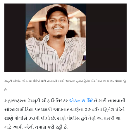
ડેપ્યુટી સીએમ એકનાથ શિંદેને મારી નાખવાની ધમકી આપનાર યુવાન હિતેશ ધેંડે તેમના જ મતદારસંઘમાં રહે
છે.
મહારાષ્ટ્રના ડેપ્યુટી ચીફ મિનિસ્ટર
એકનાથ શિંદે
ને મારી નાખવાની
સોશ્યલ મીડિયા પર ધમકી આપનાર થાણેના ૨૭ વર્ષના હિતેશ ધેંડેને
થાણે પોલીસે ઝડપી લીધો છે. થાણે પોલીસ હવે તેણે આ ધમકી શા
માટે આપી એની તપાસ કરી રહી છે.