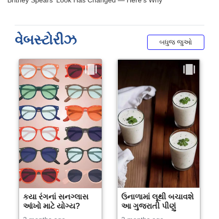
વેબસ્ટોરીઝ
બધુજ જુઓ
કયા રંગનાં સનગ્લાસ
ઉનાળામાં લૂથી બચાવશે
આંખો માટે યોગ્ય?
આ ગુજરાતી પીણું