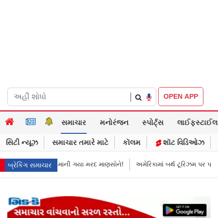
|
OPEN APP
સમાચાર
મનોરંજન
સ્પોર્ટ્સ
લાઈફસ્ટાઈલ
સિટી ન્યૂઝ
સમાચાર તમારે માટે
કૉલમ
શૉટ વિડિઓઝ
માની ગયા મરદ માણસોને!
અમેરિકામાં બર્થ ટૂરિઝમ પર પ્રતિબંધ મૂક્યો ડોનલ્ડ ટ્રમ
બ્રેકિંગ સમાચાર