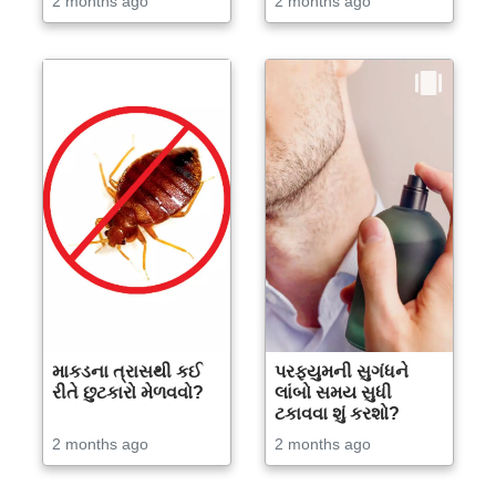
2 months ago
2 months ago
માકડના ત્રાસથી કઈ
પરફ્યુમની સુગંધને
રીતે છુટકારો મેળવવો?
લાંબો સમય સુધી
ટકાવવા શું કરશો?
2 months ago
2 months ago