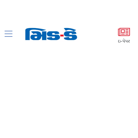
ઇ-પેપર