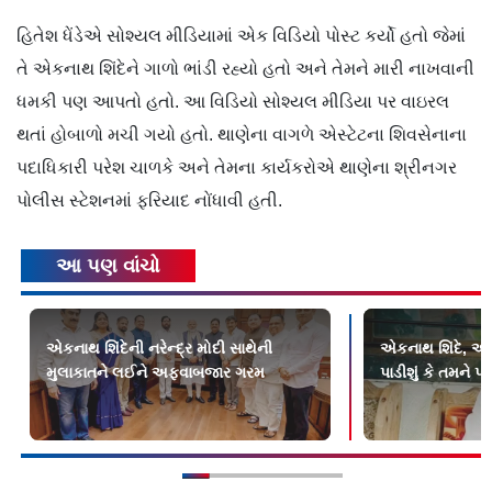
હિતેશ ધેંડેએ સોશ્યલ ​મીડિયામાં એક વિડિયો પોસ્ટ કર્યો હતો જેમાં
તે એકનાથ શિંદેને ગાળો ભાંડી રહ્યો હતો અને તેમને મારી નાખવાની
ધમકી પણ આપતો હતો. આ વિડિયો સોશ્યલ મીડિયા પર વાઇરલ
થતાં હોબાળો મચી ગયો હતો. થાણેના વાગળે એસ્ટેટના શિવસેનાના
પદાધિકારી પરેશ ચાળકે અને તેમના કાર્યકરોએ થાણેના શ્રીનગર
પોલીસ સ્ટેશનમાં ફરિયાદ નોંધાવી હતી.
આ પણ વાંચો
એકનાથ શિંદેની નરેન્દ્ર મોદી સાથેની
એકનાથ શિંદે, અ
મુલાકાતને લઈને અફવાબજાર ગરમ
પાડીશું કે તમને પશ્