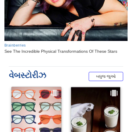
વેબસ્ટોરીઝ
બધુજ જુઓ