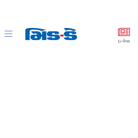
ઇ-પેપર