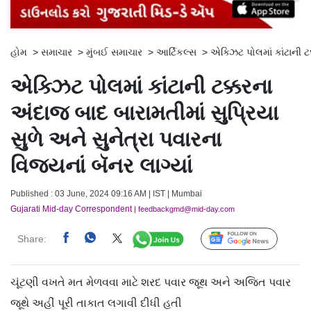
હોમ
>
સમાચાર
>
મુંબઈ સમાચાર
>
આર્ટિકલ્સ
>
એક્ઝિટ પોલમાં કાંટાની ટક
એક્ઝિટ પોલમાં કાંટાની ટક્કરના
અંદાજ બાદ બારામતીમાં સુપ્રિયા
સુળે અને સુનેત્રા પવારના
વિજયનાં બૅનર લાગ્યાં
Published : 03 June, 2024 09:16 AM | IST | Mumbai
Gujarati Mid-day Correspondent
| feedbackgmd@mid-day.com
Share:
Follow Us
ચૂંટણી વખતે મત મેળવવા માટે શરદ પવાર જૂથ અને અજિત પવાર
જૂથે અહીં પૂરી તાકાત લગાવી દીધી હતી