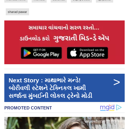
sharad pawar
>
Next Story : માથાભારે મન્ડે!
બોરીવલી સ્ટેશને ટેક્નિકલ ખામી
સર્જાતા મુંબઈની લોકલ ટ્રેનો મોડી