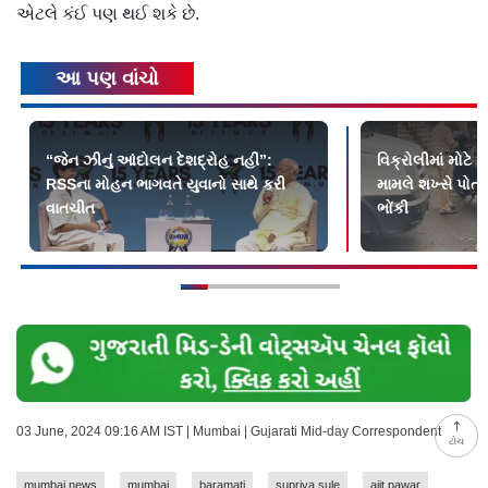
એટલે કંઈ પણ થઈ શકે છે.
આ પણ વાંચો
“જેન ઝીનું આંદોલન દેશદ્રોહ નહીં”:
વિક્રોલીમાં મોટે
RSSના મોહન ભાગવતે યુવાનો સાથે કરી
મામલે શખ્સે પોત
વાતચીત
ભોંકી
03 June, 2024 09:16 AM IST | Mumbai | Gujarati Mid-day Correspondent
ટોચ
mumbai news
mumbai
baramati
supriya sule
ajit pawar