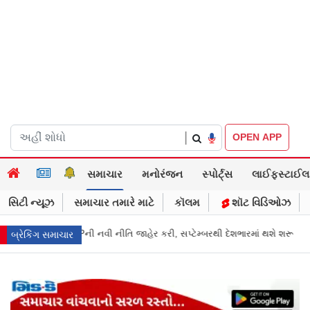
|
OPEN APP
સમાચાર
મનોરંજન
સ્પોર્ટ્સ
લાઈફસ્ટાઈલ
સિટી ન્યૂઝ
સમાચાર તમારે માટે
કૉલમ
શૉટ વિડિઓઝ
ી, સપ્ટેમ્બરથી દેશભારમાં થશે શરૂ
તુકારામ મુંઢે On Fire: "સરકારી નિયમો અન
બ્રેકિંગ સમાચાર