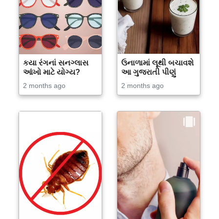
કયા રંગનાં સનગ્લાસ
ઉનાળામાં લૂથી બચાવશે
આંખો માટે યોગ્ય?
આ ગુજરાતી પીણું
2 months ago
2 months ago