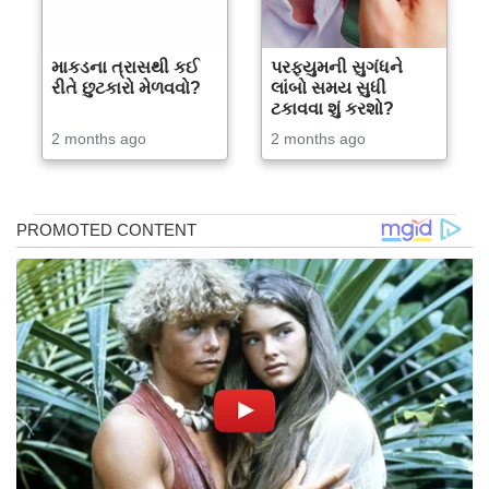
માકડના ત્રાસથી કઈ
પરફ્યુમની સુગંધને
રીતે છુટકારો મેળવવો?
લાંબો સમય સુધી
ટકાવવા શું કરશો?
2 months ago
2 months ago