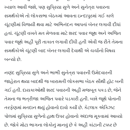
ખ્યાલ આવી જશે, પણ સુપ્રિયા સુળે અને સુનેત્રા પવારના
સમર્થકોએ તો લોકસભા બેઠકમાં આવતા ઇન્દાપુરમાં ગઈ કાલે
ચૂંટણીમાં વિજયી થવા માટે અભિનંદન આપતાં બૅનર લગાવી દીધાં
હતાં. ચૂંટણી વખતે મત મેળવવા માટે શરદ પવાર જૂથ અને અજિત
પવાર જૂથે અહીં પૂરી તાકાત લગાવી દીધી હતી એવી જ રીતે તેમના
સમર્થકોએ ચૂંટણી બાદ બૅનર લગાવી દેવાથી એ ચર્ચાનો વિષય
બન્યો છે.
નણંદ સુપ્રિયા સુળે અને ભાભી સુનેત્રા પવારની ઉમેદવારની
જાહેરાત થયા બાદથી જ બારામતી લોકસભા બેઠક સૌથી હૉટ બની
ગઈ હતી. દાયકાઓથી શરદ પવારની અહીં મજબૂત પકડ છે, જેને
તેમના જ ભત્રીજા અજિત પવારે પડકારી હતી. બન્ને જૂથે પોતાની
તરફેણમાં મતદાન થયું હોવાનો દાવો કર્યો છે. કેટલાક એક્ઝિટ
પોલમાં સુપ્રિયા સુળેનો હાથ ઉપર હોવાનો અંદાજ મૂકવામાં આવ્યો
છે. જોકે મોટા ભાગના લોકોનું માનવું છે કે અહીં કાંટાની ટક્કર છે