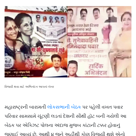
વિજયી થવા માટે અભિનંદન આપતાં બૅનર
મહારાષ્ટ્રની બારામતી
લોકસભાની બેઠક
પર પહેલી વખત પવાર
પરિવાર સામસામે ચૂંટણી લડતાં દેશની સૌથી હૉટ બની ગયેલી આ
બેઠક પર એક્ઝિટ પોલના અંદાજ મુજબ કાંટાની ટક્કર હોવાનું
જણાઈ આવ્યું છે. આથી ૪ જૂને અહીંથી કોણ વિજયી થશે એનો