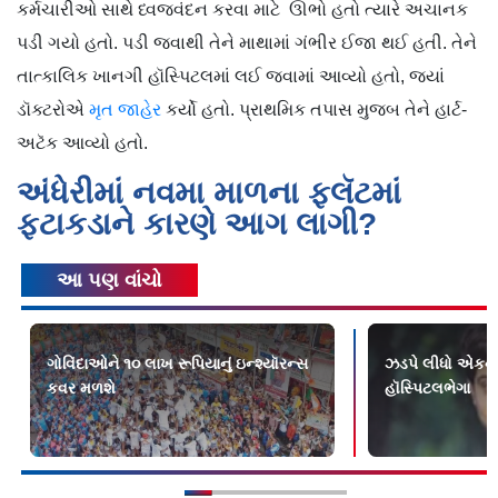
કર્મચારીઓ સાથે ધ્વજવંદન કરવા માટે ઊભો હતો ત્યારે અચાનક
પડી ગયો હતો. પડી જવાથી તેને માથામાં ગંભીર ઈજા થઈ હતી. તેને
તાત્કાલિક ખાનગી હૉસ્પિટલમાં લઈ જવામાં આવ્યો હતો, જ્યાં
ડૉક્ટરોએ
મૃત જાહેર
કર્યો હતો. પ્રાથમિક તપાસ મુજબ તેને હાર્ટ-
અટૅક આવ્યો હતો.
અંધેરીમાં નવમા માળના ફ્લૅટમાં
ફટાકડાને કારણે આગ લાગી?
આ પણ વાંચો
ગોવિંદાઓને ૧૦ લાખ રૂપિયાનું ઇન્શ્યૉરન્સ
ઝડપે લીધો એકનો 
કવર મળશે
હૉસ્પિટલભેગા