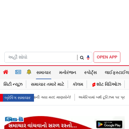
|
OPEN APP
સમાચાર
મનોરંજન
સ્પોર્ટ્સ
લાઈફસ્ટાઈલ
સિટી ન્યૂઝ
સમાચાર તમારે માટે
કૉલમ
શૉટ વિડિઓઝ
માની ગયા મરદ માણસોને!
અમેરિકામાં બર્થ ટૂરિઝમ પર પ્રતિબંધ મૂક્યો ડોનલ્ડ ટ્ર
બ્રેકિંગ સમાચાર