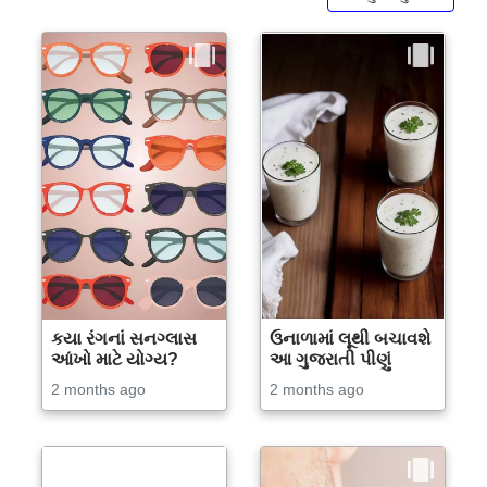
કયા રંગનાં સનગ્લાસ
ઉનાળામાં લૂથી બચાવશે
આંખો માટે યોગ્ય?
આ ગુજરાતી પીણું
2 months ago
2 months ago