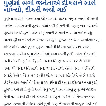
પુણેમાં સગી જનેતાએ દીકરાને મારી
નાખ્યો, દીકરી બચી ગઈ
પુણેના વાઘોલી વિસ્તારમાં ચોંકાવનારી ઘટના બહાર આવી છે. સગી
જનેતાએ દીકરાની હત્યા કર્યા પછી દીકરીની પણ હત્યા કરવાનો
પ્રયાસ કર્યો હતો. પોલીસે હત્યારી માતાને તાબામાં લઈને વધુ
કાર્યવાહી શરૂ કરી છે. મળતી માહિતી મુજબ જાયભાય પરિવાર મૂળ
નાંદેડનો છે અને હાલ પુણેના વાઘોલી વિસ્તારમાં રહે છે. સોની
જાયભાય એક પ્રાઇવેટ મૉલમાં કામ કરતી હતી. થોડા દિવસથી
તેની નોકરી છૂટી ગઈ હતી. તેનો પતિ છૂટક કામ કરે છે. થોડા
વખતથી તેના પતિ સાથે તેના ઝઘડા ચાલી રહ્યા હતા. ગઈ કાલે
સવારે તેનો પતિ કામ પર નીકળી ગયા બાદ સોનીએ કોઈ કારણે
ઉશ્કેરાટમાં આવીને પોતાના ૧૧ વર્ષના દીકરા સાઈરાજ પર ચાકુથી
હુમલો કરી દીધો હતો અને તેનું ગળું ચીરી નાખ્યું હતું. એ જોઈને
તેની ૧૩ વર્ષની દીકરી ગભરાઈ ગઈ હતી. સોનીએ તેના પર પણ
હુમલો કરવાની કોશિશ કરી હતી, પણ તે ઘરમાંથી બહાર દોડી ગઈ