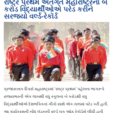
રાષ્ટ્ર પ્રથમ અંતર્ગત મહારાષ્ટ્રના બે
કરોડ વિદ્યાર્થીઓએ પરેડ કરીને
સરજ્યો વર્લ્ડ-રેકૉર્ડ
પ્રજાસત્તાક દિવસે મહારાષ્ટ્રમાં ‘રાષ્ટ્ર પ્રથમ’ પહેલના ભાગરૂપે
રાજ્યભરની એક લાખથી વધુ સ્કૂલના બે કરોડથી વધુ
વિદ્યાર્થીઓએ દેશભક્તિનાં ગીતો સાથે એક તાલમાં પરેડ કરી હતી.
આ કાર્યક્રમની નોંધ લંડનની વર્લ્ડ બુક ઑફ રેકૉર્ડ્સે લીધી હતી