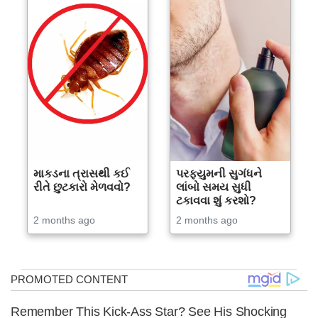
માકડના ત્રાસથી કઈ
પરફ્યુમની સુગંધને
રીતે છુટકારો મેળવવો?
લાંબો સમય સુધી
ટકાવવા શું કરશો?
2 months ago
2 months ago