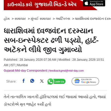
હોમ
>
સમાચાર
>
મુંબઈ સમાચાર
>
આર્ટિકલ્સ
>
ધારાશિવમાં ધ્વજવંદન દરમ્
ધારાશિવમાં ધ્વજવંદન દરમ્યાન
સબ-ઇન્સ્પેક્ટર ઢળી પડ્યો, હાર્ટ-
અટૅકને લીધે જીવ ગુમાવ્યો
Published : 28 January, 2026 07:36 AM | Modified : 28 January, 2026 10:51
AM | IST | Mumbai
Gujarati Mid-day Correspondent
| feedbackgmd@mid-day.com
Share:
Follow Us
તેને તાત્કાલિક ખાનગી હૉસ્પિટલમાં લઈ જવામાં આવ્યો હતો, જ્યાં
ડૉક્ટરોએ મૃત જાહેર કર્યો હતો