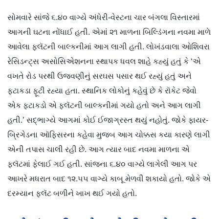
સોમવારે સાંજે ૬.૪૦ વાગ્યે અંધેરી-વેસ્ટના ચાર બંગલા વિસ્તારમાં
આગની ઘટના નોંધાઈ હતી. એમાં ૨૧ માળના બિલ્ડિંગના નવમા માળે
આવેલા ફ્લૅટની બાલ્કનીમાં આગ લાગી હતી. લોખંડવાલા ઓશિવરા
રેસિડન્ટ્સ અસોસિએશનના સ્થાપક ધવલ શાહે કહ્યું હતું કે ‘એ
વખતે રોડ પરથી ઉજવણીનું સરઘસ પસાર થઈ રહ્યું હતું અને
ફટાકડા ફૂટી રહ્યા હતા. સ્થાનિક લોકોનું કહેવું છે કે રૉકેટ જેવો
એક ફટાકડો એ ફ્લૅટની બાલ્કનીમાં ગયો હતો અને આગ લાગી
હતી.’ સદ્ભાગ્યે આગમાં કોઈ ઈજાગ્રસ્ત થયું નહોતું. જોકે ફાયર-
બ્રિગેડના ઑફિસરના કહેવા મુજબ આગ ચોક્કસ કયા કારણે લાગી
એની તપાસ ચાલી રહી છે. આગ ત્યાર બાદ નવમા માળના એ
ફ્લૅટમાં ફેલાઈ ગઈ હતી. સાંજના ૬.૪૦ વાગ્યે લાગેલી આગ પર
આખરે મધરાત બાદ ૧૨.૫૫ વાગ્યે કાબૂ મેળવી શકાયો હતો. જોકે એ
દરમ્યાન ફ્લૅટ બળીને ખાખ થઈ ગયો હતો.