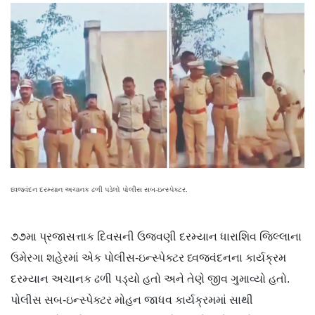
ધ્વજવંદન દરમ્યાન અચાનક ઢળી પડેલો પોલીસ સબ-ઇન્સ્પેક્ટર.
૭૭મા પ્રજાસત્તાક દિવસની ઉજવણી દરમ્યાન ધારાશિવ જિલ્લાના
ઉમેરગા શહેરમાં એક પોલીસ-ઇન્સ્પેક્ટર ધ્વજવંદનના કાર્યક્રમ
દરમ્યાન અચાનક ઢળી પડ્યો હતો અને તેણે જીવ ગુમાવ્યો હતો.
પોલીસ સબ-ઇન્સ્પેક્ટર મોહન જાધવ કાર્યક્રમમાં સાથી