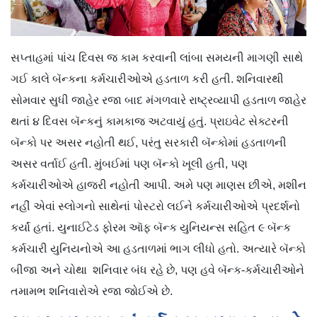
સપ્તાહમાં પાંચ દિવસ જ કામ કરવાની લાંબા સમયની માગણી સાથે
ગઈ કાલે બૅન્કના કર્મચારીઓએ હડતાળ કરી હતી. શનિવારથી
સોમવાર સુધી જાહેર રજા બાદ મંગળવારે રાષ્ટ્રવ્યાપી હડતાળ જાહેર
થતાં ૪ દિવસ બૅન્કનું કામકાજ અટવાયું હતું. પ્રાઇવેટ સેક્ટરની
બૅન્કો પર અસર નહોતી થઈ, પરંતુ સરકારી બૅન્કોમાં હડતાળની
અસર વર્તાઈ હતી. મુંબઈમાં પણ બૅન્કો ખૂલી હતી, પણ
કર્મચારીઓએ હાજરી નહોતી આપી. અમે પણ માણસ છીએ, મશીન
નહીં એવાં સ્લોગનો સાથેનાં પોસ્ટરો લઈને કર્મચારીઓએ પ્રદર્શનો
કર્યાં હતાં. યુનાઈટેડ ફોરમ ઑફ બૅન્ક યુનિયન્સ સહિત ૯ બૅન્ક
કર્મચારી યુનિયનોએ આ હડતાળમાં ભાગ લીધો હતો. અત્યારે બૅન્કો
બીજા અને ચોથા શનિવાર બંધ રહે છે, પણ હવે બૅન્ક-કર્મચારીઓને
તમામભ શનિવારોએ રજા જોઈએ છે.