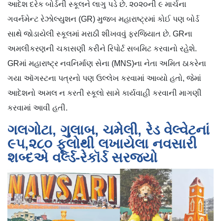
આદેશ દરેક બોર્ડની સ્કૂલને લાગુ પડે છે. ૨૦૨૦ની ૯ માર્ચના
ગવર્નમેન્ટ રેઝોલ્યુશન (GR) મુજબ મહારાષ્ટ્રમાં કોઈ પણ બોર્ડ
સાથે જોડાયેલી સ્કૂલમાં મરાઠી શીખવવું ફરજિયાત છે. GRના
અમલીકરણની ચકાસણી કરીને રિપોર્ટ સબમિટ કરવાનો રહેશે.
GRમાં મહારાષ્ટ્ર નવનિર્માણ સેના (MNS)ના નેતા અમિત ઠાકરેના
ગયા ઑગસ્ટના પત્રનો પણ ઉલ્લેખ કરવામાં આવ્યો હતો, જેમાં
આદેશનો અમલ ન કરતી સ્કૂલો સામે કાર્યવાહી કરવાની માગણી
કરવામાં આવી હતી.
ગલગોટા, ગુલાબ, ચમેલી, રેડ વેલ્વેટનાં
૯૫,૨૮૦ ફૂલોથી લખાયેલા નવસારી
શબ્દએ વર્લ્ડ-રેકૉર્ડ સરજ્યો