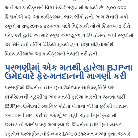
અને આ કાર્યક્રમને વિશ્વ રેકૉર્ડ ગણવામાં આવ્યો છે. ૭,૦૦,૦૦૦
શિક્ષકોએ પણ આ કાર્યક્રમમાં ભાગ લીધો હતો. ભાગ લેનારી બધી
સ્કૂલોમાં રાષ્ટ્રધ્વજ ફરકાવ્યા પછી વિદ્યાર્થીઓએ શિસ્તબદ્ધ રીતે
પરેડ કરી હતી. આ માટે સ્કૂલ એજ્યુકેશન ડિપાર્ટમેન્ટે બધી સ્કૂલોમાં
૧૪ મિનિટનો ટર્નિંગ વિડિયો મૂક્યો હતો. ઘણા મહિનાઓથી
વિદ્યાર્થીઓએ આ કાર્યક્રમની તૈયારી કરી હતી.
પરભણીમાં એક મતથી હારેલા BJPના
ઉમેદવારે ફેર-મતદાનની માગણી કરી
પરભણીમાં શિવસેના (UBT)ના ઉમેદવાર સામે મ્યુનિસિપલ
કૉર્પોરેશનની ચૂંટણીમાં એક મતથી હારેલા ભારતીય જનતા પાર્ટી
(BJP)ના ઉમેદવારે સ્થાનિક કોર્ટમાં પોતાના વૉર્ડમાં ફરીથી મતદાન
કરાવવાની માગ કરી છે. એટલું જ નહીં, ચૂંટણી-પ્રક્રિયામાં
છબરડાનો આરોપ પણ લગાડ્યો છે. શિવસેના (UBT)ના વ્યંકટ
ડહાળેને પરભણીના વૉર્ડ-નંબર 1Aમાં ૪૩૧૨ મત મળ્યા હતા, જ્યારે