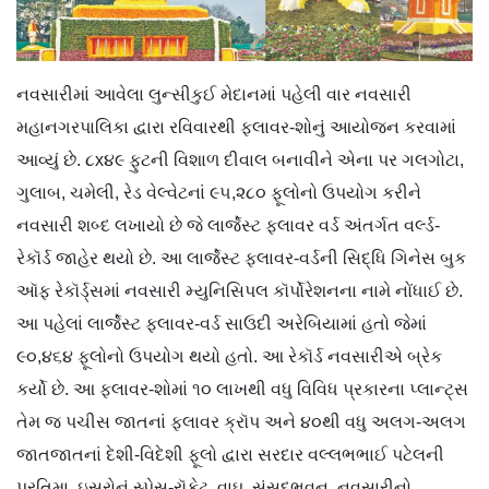
નવસારીમાં આવેલા લુન્સીકુઈ મેદાનમાં પહેલી વાર નવસારી
મહાનગરપાલિકા દ્વારા રવિવારથી ફ્લાવર-શોનું આયોજન કરવામાં
આવ્યું છે. ૮x૪૯ ફુટની વિશાળ દીવાલ બનાવીને એના પર ગલગોટા,
ગુલાબ, ચમેલી, રેડ વેલ્વેટનાં ૯૫,૨૮૦ ફૂલોનો ઉપયોગ કરીને
નવસારી શબ્દ લખાયો છે જે લાર્જેસ્ટ ફ્લાવર વર્ડ અંતર્ગત વર્લ્ડ-
રેકૉર્ડ જાહેર થયો છે. આ લાર્જેસ્ટ ફ્લાવર-વર્ડની સિ​દ્ધિ ગિનેસ બુક
ઑફ રેકૉર્ડ‍‍્સમાં નવસારી મ્યુનિસિપલ કૉર્પોરેશનના નામે નોંધાઈ છે.
આ પહેલાં લાર્જેસ્ટ ફ્લાવર-વર્ડ સાઉદી અરેબિયામાં હતો જેમાં
૯૦,૪૬૪ ફૂલોનો ઉપયોગ થયો હતો. આ રેકૉર્ડ નવસારીએ બ્રેક
કર્યો છે. આ ફ્લાવર-શોમાં ૧૦ લાખથી વધુ વિવિધ પ્રકારના પ્લાન્ટ્સ
તેમ જ પચીસ જાતનાં ફ્લાવર ક્રૉપ અને ૪૦થી વધુ અલગ-અલગ
જાતજાતનાં દેશી-વિદેશી ફૂલો દ્વારા સરદાર વલ્લભભાઈ પટેલની
પ્રતિમા, ઇસરોનું સ્પેસ-રૉકેટ, વાઘ, સંસદભવન, નવસારીનો