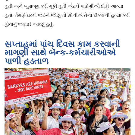
હતી અને બૂમાબૂમ કરી મૂકી હતી એટલે પાડોશીઓ દોડી આવ્યા
હતા. તેમણે ઘરમાં જઈને જોયું તો સોનીએ તેના દીકરાની હત્યા કરી
હોવાનું જણાઈ આવ્યું હતું.
સપ્તાહમાં પાંચ દિવસ કામ કરવાની
માગણી સાથે બૅન્ક-કર્મચારીઓએ
પાળી હડતાળ