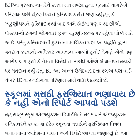
BJPના પ્રસાદ નાગરેને ૪૩૧૧ મત મળ્યા હતા. પ્રસાદ નાગરેએ
પરિણામ પછી ચૂંટણીપંચને ફરિયાદ કરીને જણાવ્યું હતું કે
‘ચૂંટણીપંચને ફરિયાદ કર્યા બાદ અમે કોર્ટમાં પણ ગયા છીએ.
પોસ્ટલ-વોટિંગની જોગવાઈ ફક્ત ચૂંટણી-ફરજ પર રહેલા લોકો માટે
જ છે, પરંતુ કરિયાણાની દુકાનના માલિકને પણ આ પદ્ધતિ દ્વારા
મતદાન કરવાનો અધિકાર આપવામાં આવ્યો હતો.’ તેમણે એવો પણ
આરોપ લગાડ્યો કે તેમના વિરોધીના સંબંધીઓએ બે મતદાનમથકો
પર મતદાન કર્યું હતું. BJPના અન્ય ઉમેદવાર દત્તા રેંગેએ પણ વૉર્ડ-
નંબર 1Dના મતદાનના પરિણામ સામે વાંધો ઉઠાવ્યો છે.
સ્કૂલમાં મરાઠી ફરજિયાત ભણાવાય છે
કે નહીં એનો રિપોર્ટ આપવો પડશે
મહારાષ્ટ્ર સ્કૂલ એજ્યુકેશન ડિપાર્ટમેન્ટે મંગળવારે એજ્યુકેશન
કમિશનરને ૨૦૨૦માં દરેક સ્કૂલમાં મરાઠીને ફરજિયાત વિષય
બનાવવાના આદેશના પાલન અંગે રિપોર્ટ આપવા જણાવ્યું છે. આ