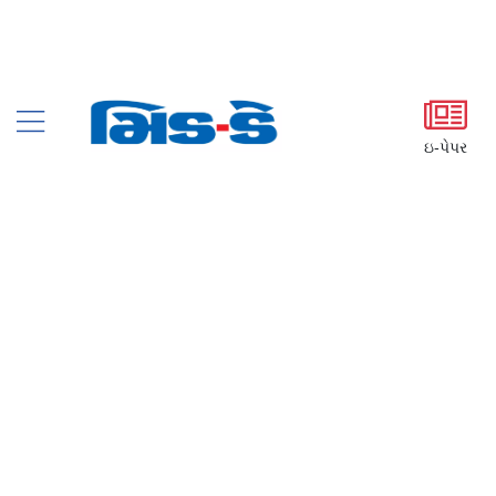
ઇ-પેપર