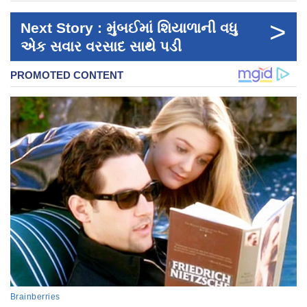
>
Next Story : મુંબઈમાં શિયાળાની વધુ
એક સવાર વરસાદ સાથે પડી