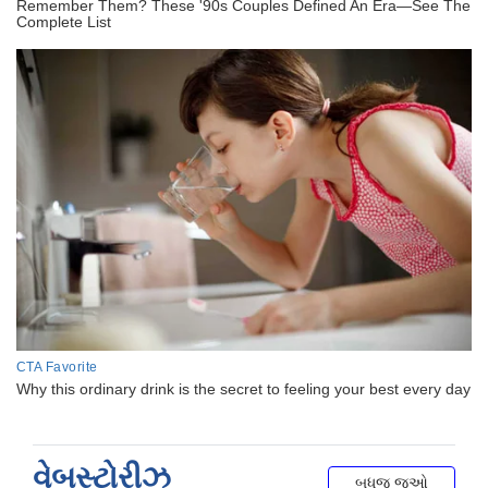
વેબસ્ટોરીઝ
બધુજ જુઓ