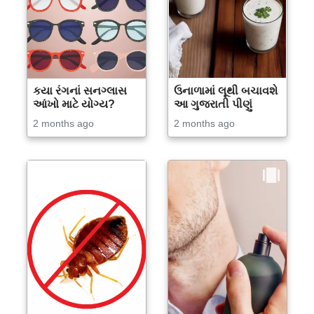
કયા રંગનાં સનગ્લાસ
ઉનાળામાં લૂથી બચાવશે
આંખો માટે યોગ્ય?
આ ગુજરાતી પીણું
2 months ago
2 months ago