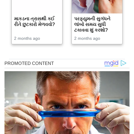
માકડના ત્રાસથી કઈ
પરફ્યુમની સુગંધને
રીતે છુટકારો મેળવવો?
લાંબો સમય સુધી
ટકાવવા શું કરશો?
2 months ago
2 months ago