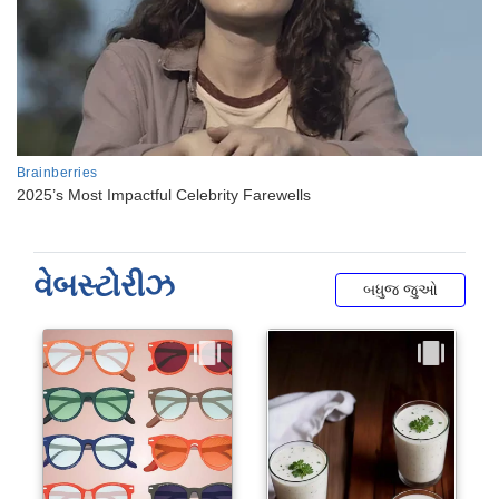
વેબસ્ટોરીઝ
બધુજ જુઓ