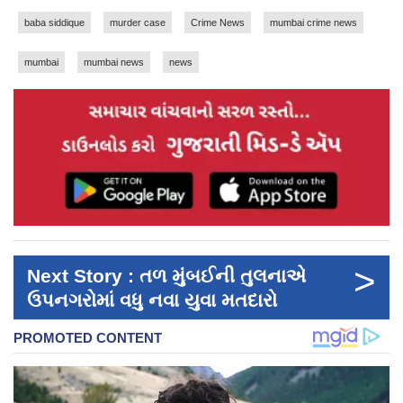
baba siddique
murder case
Crime News
mumbai crime news
mumbai
mumbai news
news
>
Next Story : તળ મુંબઈની તુલનાએ
ઉપનગરોમાં વધુ નવા યુવા મતદારો