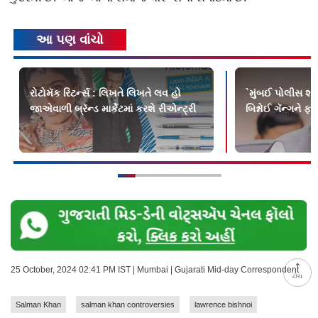
આ પણ વાંચો
રોટોમૅક રિટર્ન્સ : લિખતે લિખતે લવ હો
`મુંબઈ પોલીસ શોધ
જાએવાળી બ્રૅન્ડ માર્કેટમાં કરશે રીએન્ટ્રી
બિશ્નોઈ ગૅન્ગને ફ
25 October, 2024 02:41 PM IST | Mumbai | Gujarati Mid-day Correspondent
ટોચ
Salman Khan
salman khan controversies
lawrence bishnoi