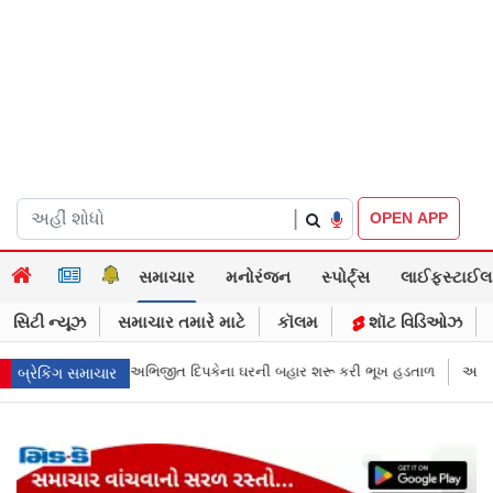
|
OPEN APP
સમાચાર
મનોરંજન
સ્પોર્ટ્સ
લાઈફસ્ટાઈલ
સિટી ન્યૂઝ
સમાચાર તમારે માટે
કૉલમ
શૉટ વિડિઓઝ
 બહાર શરૂ કરી ભૂખ હડતાળ
અભિજીત દિપકેએ CJPની નવી નીતિ જાહેર કરી, સપ્ટ
બ્રેકિંગ સમાચાર