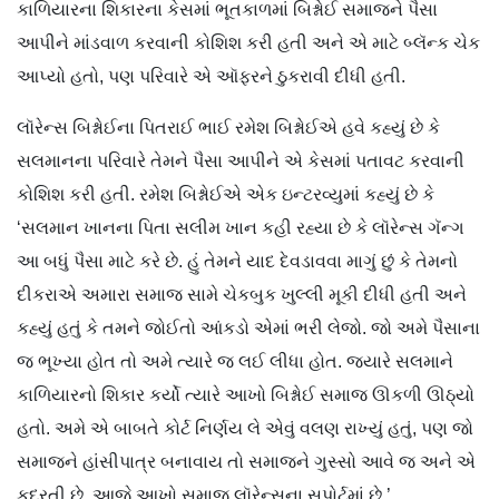
કાળિયારના શિકારના કેસમાં ભૂતકાળમાં બિશ્નોઈ સમાજને પૈસા
આપીને માંડવાળ કરવાની કોશિશ કરી હતી અને એ માટે બ્લૅન્ક ચેક
આપ્યો હતો, પણ પરિવારે એ ઑફરને ઠુકરાવી દીધી હતી.
લૉરેન્સ બિશ્નોઈના પિતરાઈ ભાઈ રમેશ બિશ્નોઈએ હવે કહ્યું છે કે
સલમાનના પરિવારે તેમને પૈસા આપીને એ કેસમાં પતાવટ કરવાની
કોશિશ કરી હતી. રમેશ બિશ્નોઈએ એક ઇન્ટરવ્યુમાં કહ્યું છે કે
‘સલમાન ખાનના પિતા સલીમ ખાન કહી રહ્યા છે કે લૉરેન્સ ગૅન્ગ
આ બધું પૈસા માટે કરે છે. હું તેમને યાદ દેવડાવવા માગું છું કે તેમનો
દીકરાએ અમારા સમાજ સામે ચેકબુક ખુલ્લી મૂકી દીધી હતી અને
કહ્યું હતું કે તમને જોઈતો આંકડો એમાં ભરી લેજો. જો અમે પૈસાના
જ ભૂખ્યા હોત તો અમે ત્યારે જ લઈ લીધા હોત. જ્યારે સલમાને
કાળિયારનો શિકાર કર્યો ત્યારે આખો બિશ્નોઈ સમાજ ઊકળી ઊઠ્યો
હતો. અમે એ બાબતે કોર્ટ નિર્ણય લે એવું વલણ રાખ્યું હતું, પણ જો
સમાજને હાંસીપાત્ર બનાવાય તો સમાજને ગુસ્સો આવે જ અને એ
કુદરતી છે. આજે આખો સમાજ લૉરેન્સના સપોર્ટમાં છે.’