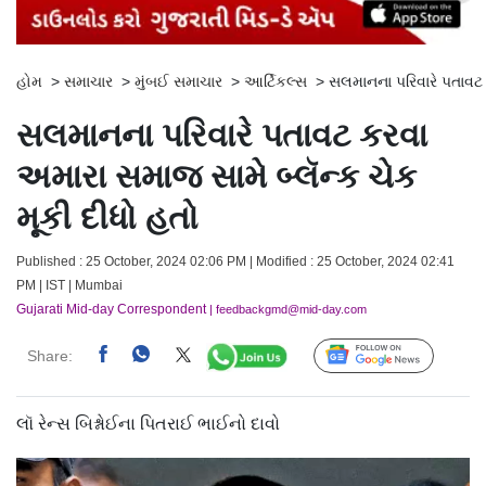
હોમ
>
સમાચાર
>
મુંબઈ સમાચાર
>
આર્ટિકલ્સ
>
સલમાનના પરિવારે પતાવટ 
સલમાનના પરિવારે પતાવટ કરવા
અમારા સમાજ સામે બ્લૅન્ક ચેક
મૂકી દીધો હતો
Published : 25 October, 2024 02:06 PM | Modified : 25 October, 2024 02:41
PM | IST | Mumbai
Gujarati Mid-day Correspondent
| feedbackgmd@mid-day.com
Share:
Follow Us
લૉ રેન્સ બિશ્નોઈના પિતરાઈ ભાઈનો દાવો