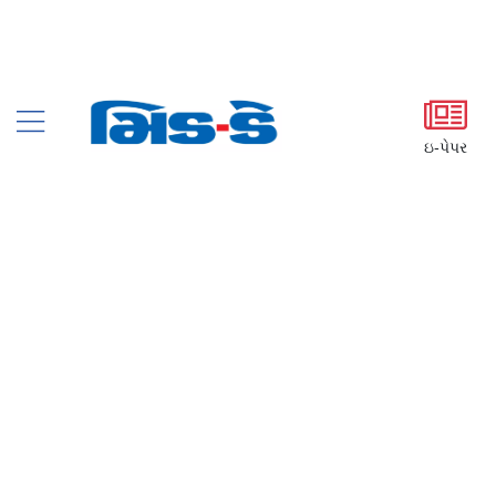
ઇ-પેપર