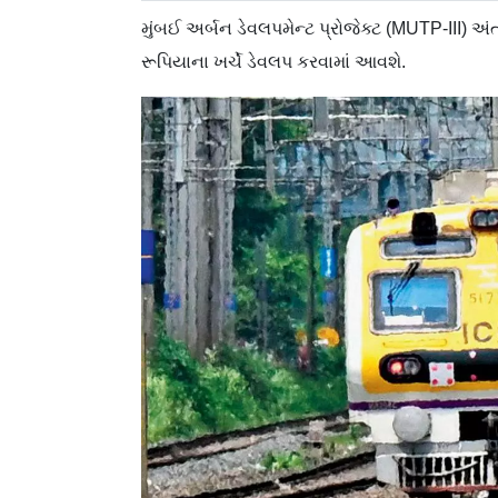
મુંબઈ અર્બન ડેવલપમેન્ટ પ્રોજેક્ટ (MUTP-III) 
રૂપિયાના ખર્ચે ડેવલપ કરવામાં આવશે.