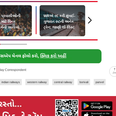
 પ્રવાસીઓની
WRએ રદ કરી મુંબઈ-
અંધેરી-વિરા
માટે પિન્ક
ગુજરાત રુટની અનેક
ટ્રેનમાં યુવક
ૉર્મનો અનોખો
ટ્રેન: જાણી લો લિસ્ટ
માર મારવામાં
ાવ
હૉસ્પિટલમાં
-day Correspondent
ટો
indian railways
western railway
central railway
borivali
panvel