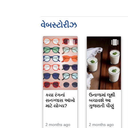
વેબસ્ટોરીઝ
કયા રંગનાં
ઉનાળામાં લૂથી
સનગ્લાસ આંખો
બચાવશે આ
માટે યોગ્ય?
ગુજરાતી પીણું
2 months ago
2 months ago