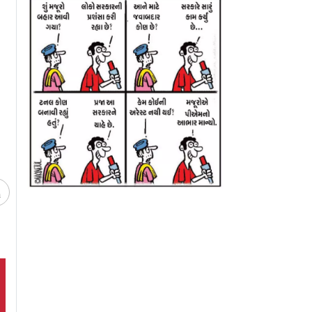
ર લોકલ
મુંબઈ લોકલમાં સીટના
Video: એસી ટ્રેન
ને ક્રૂરતાથી
ઝઘડાએ લીધું હિંસક રૂપ,
નિર્ણયથી લોકો ભડક
 આવ્યો,
બે મુસાફરો ગંભીર રીતે
અને વિરારમાં રેલ રો
 દાખલ
ઘાયલ
આંદોલનનો માહોલ
ચ