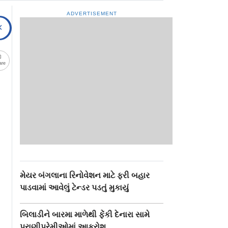
ADVERTISEMENT
are
મેયર બંગલાના રિનોવેશન માટે ફરી બહાર
પાડવામાં આવેલું ટેન્ડર પડતું મુકાયું
બિલાડીને બારમા માળેથી ફેંકી દેનારા સામે
પ્રાણીપ્રેમીઓમાં આક્રોશ