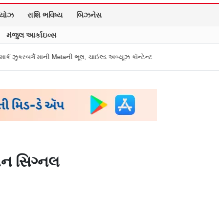
િયોઝ
રાશિ ભવિષ્ય
બિઝનેસ
મંજુલ આર્કાઇવ્સ
etaની ભૂલ, ચાઈલ્ડ અબ્યૂઝ કૉન્ટેન્ટ અને ડીપફેક પર માગી માફી
"અધિકારીએ મારા ગ
રીન સિગ્નલ