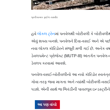
પ્રતીકાત્મક ફાઈલ તસવીર
હવે
લોકલ ટ્રેન
માં પનવેલથી બોરીવલી કે બોરીવલી
એવું શક્ય બનશે. પનવેલને દિવા-વસઈ અને એ પછ
નવા લોકલ કૉરિડોરને મંજૂરી મળી ગઈ છે. અનેક વર
ડેવલપમેન્ટ પ્રોજેક્ટ (MUTP-III) અંતર્ગત પનવેલ
ડેવલપ કરવામાં આવશે.
પનવેલ-વસઈ-બોરીવલીનો આ નવો કૉરિડોર સ્વતંત્રપ
ગોવા તરફ જવા માગતા અને ત્યાંથી બોરીવલી-વ
પડશે. એની સાથે જ ભિવંડીની પાવરલૂમ ઇન્ડસ્ટ્રી
આ પણ વાંચો