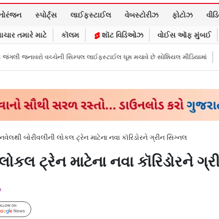
નોરંજન
સ્પોર્ટ્સ
લાઈફસ્ટાઈલ
વેબસ્ટોરીઝ
ફોટોઝ
વીડ
ાચાર તમારે માટે
કૉલમ
શૉટ વિડિઓઝ
વોઈસ ઑફ મુંબઈ
 સિમ્પલ લાઈફસ્ટાઈલ ધૂમ મચાવે છે સોશિયલ મીડિયામાં
માર્ક ઝુકરબર્ગે માની M
નવેલથી બોરીવલીની લોકલ ટ્રેન માટેના નવા કૉરિડોરને ગ્રીન સિગ્નલ
ોકલ ટ્રેન માટેના નવા કૉરિડોરને ગ્
m
Follow Us