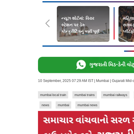
ન્યૂઝ શોર્ટમાં: વિરાર
મહિલા
સ્ટેશન પર ડેક
સગવડ 
કૉન્ક્રીટિંગનું કાર્ય પૂર્ણ
પ્લૅટફ
પ્રસ્ત
10 September, 2025 07:29 AM IST | Mumbai | Gujarati Mid
mumbai local train
mumbai trains
mumbai railways
news
mumbai
mumbai news