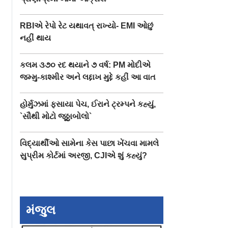
RBIએ રેપો રેટ યથાવત્ રાખ્યો- EMI ઓછું
નહીં થાય
કલમ ૩૭૦ રદ થયાને ૭ વર્ષ: PM મોદીએ
જમ્મુ-કાશ્મીર અને લદ્દાખ મુદ્દે કહીં આ વાત
હોર્મુઝમાં ફસાયા પેચ, ઈરાને ટ્રમ્પને કહ્યું,
`સૌથી મોટો જૂઠ્ઠાબોલો`
વિદ્યાર્થીઓ સામેના કેસ પાછા ખેંચવા મામલે
સુપ્રીમ કોર્ટમાં અરજી, CJIએ શું કહ્યું?
મંજુલ