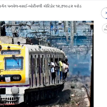
અંતર્ગત પનવેલ-વસઈ-બોરીવલી કૉરિડોર ૧૨,૭૧૦.૮૨ કરોડ
Sh