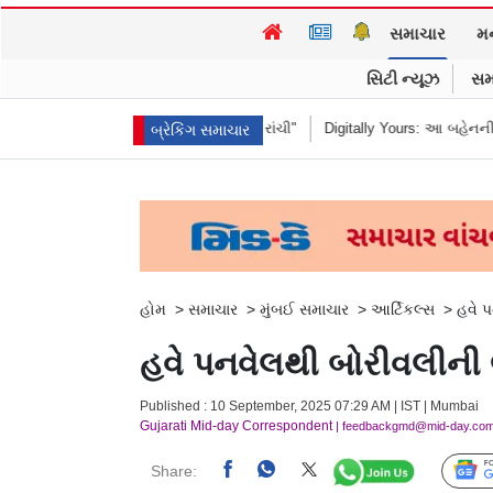
સમાચાર
મ
સિટી ન્યૂઝ
સમ
હ્યું "હબીબી, કમ ટુ રાંચી"
Digitally Yours: આ બહેનની જંગલી જનાવરો વચ્ચેની
બ્રેકિંગ સમાચાર
હોમ
>
સમાચાર
>
મુંબઈ સમાચાર
>
આર્ટિકલ્સ
>
હવે પ
હવે પનવેલથી બોરીવલીની લ
Published : 10 September, 2025 07:29 AM | IST | Mumbai
Gujarati Mid-day Correspondent
| feedbackgmd@mid-day.co
Share: