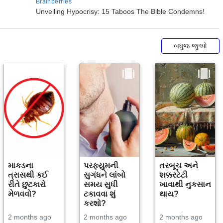
બધુજ જુઓ
માકડના
પરફ્યુમની
તરબૂચ અને
ત્રાસથી કઈ
સુગંધને લાંબો
શક્કરટેટી
રીતે છુટકારો
સમય સુધી
ખાવાથી નુકસાન
મેળવવો?
ટકાવવા શું
થાય?
કરશો?
2 months ago
2 months ago
2 months ago