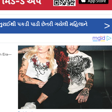
>
તુરાઈથી પકડી પાડી છેતરી ગયેલી મહિલાને