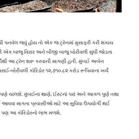
થી પનવેલ જવું હોય તો એક જ ટ્રેનમાં મુસાફરી કરી શકાય
ી એક બાજુ વિરાર અને બીજી બાજુ બોરીવલી સુધી જોડતા
્ષોથી આ ટ્રેન શરૂ કરવાની માગણી હતી. મુંબઈ અર્બન
-વસઈ-બોરીવલી કૉરિડોર ૧૨,૭૧૦.૮૨ કરોડ રૂપિયાના ખર્ચે
ણે ચાલશે. મુંબઈના થાણે, ઈસ્ટનાં પરાં અને આગળ પુણે તથા
સઈ આવવા માગતા પ્રવાસીઓ માટે આ સુવિધા ઉપયોગી થઈ
ને પણ આ કૉરિડોરનો લાભ મળશે.