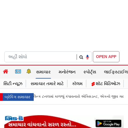
|
OPEN APP
સમાચાર
મનોરંજન
સ્પોર્ટ્સ
લાઈફસ્ટાઈલ
સિટી ન્યૂઝ
સમાચાર તમારે માટે
કૉલમ
શૉટ વિડિઓઝ
 એક્સિડન્ટ, એકનો જીવ ગયો
Gujarat News: મોરબીમાં મેજિક! કૂવાનું પાણી દરિયાના
બ્રેકિંગ સમાચાર