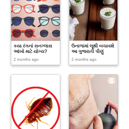
કયા રંગનાં સનગ્લાસ
ઉનાળામાં લૂથી બચાવશે
આંખો માટે યોગ્ય?
આ ગુજરાતી પીણું
2 months ago
2 months ago