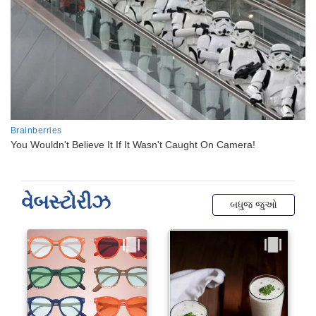
વેબસ્ટોરીઝ
બધુજ જુઓ