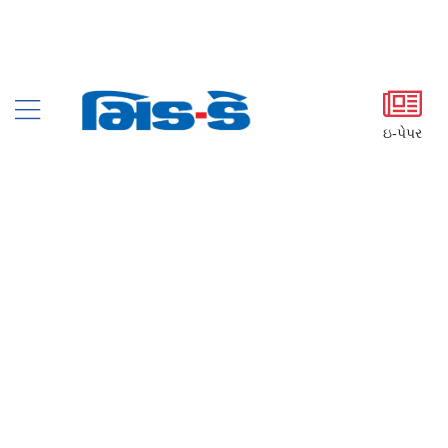
ઇ-પેપર