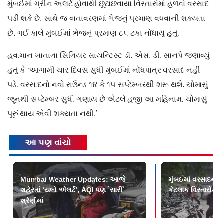
મુંબઈમાં ગ્રીન અલર્ટ હોવાથી છૂટાછવાયા વિસ્તારોમાં હળવો વરસાદ
પડી શકે છે. સાથે જ વાતાવરણમાં ભેજનું પ્રમાણ વધવાની શક્યતા
છે. ગઈ કાલે મુંબઈમાં ભેજનું પ્રમાણ ૮૫ ટકા નોંધાયું હતું.
હવામાન ખાતાના સિનિયર સાયન્ટિસ્ટ ડૉ. એસ. ડી. સાનપે જણાવ્યું
હતું કે ‘આગામી ચાર દિવસ સુધી મુંબઈમાં નોંધપાત્ર વરસાદ નહીં
પડે. વરસાદનો નવો રાઉન્ડ ૧૪ કે ૧૫ સપ્ટેમ્બરથી શરૂ થશે. ચોમાસું
જૂનથી સપ્ટેમ્બર સુધી ગણાય છે એટલે હજી આ મહિનામાં ચોમાસું
પૂરું થાય એવી શક્યતા નથી.’
આ પણ વાંચો
Mumbai Weather Updates: આજે
મુંબઈમાં વરસાદનું
શહેરમાં ‘યલો એલર્ટ’, AQI પણ `સારી`
કેટલાક વિસ્તારોમા
શ્રેણીમાં