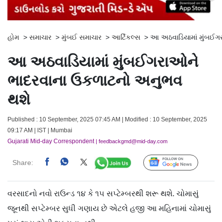
હોમ
>
સમાચાર
>
મુંબઈ સમાચાર
>
આર્ટિકલ્સ
>
આ અઠવાડિયામાં મુંબઈગ
આ અઠવાડિયામાં મુંબઈગરાઓને
ભાદરવાના ઉકળાટનો અનુભવ
થશે
Published : 10 September, 2025 07:45 AM | Modified : 10 September, 2025
09:17 AM | IST | Mumbai
Gujarati Mid-day Correspondent
| feedbackgmd@mid-day.com
Share:
Follow Us
વરસાદનો નવો રાઉન્ડ ૧૪ કે ૧૫ સપ્ટેમ્બરથી શરૂ થશે. ચોમાસું
જૂનથી સપ્ટેમ્બર સુધી ગણાય છે એટલે હજી આ મહિનામાં ચોમાસું