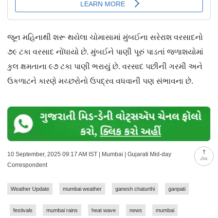
જૂન મહિનાથી શરૂ થયેલા ચોમાસામાં મુંબઈના સરેરાશ વરસાદનો
૭૯ ટકા વરસાદ નોંધાયો છે. મુંબઈને પાણી પૂરું પાડતાં જળાશયોમાં
કુલ ક્ષમતાના ૯૭ ટકા પાણી ભરાયું છે. વરસાદ પછીની ગરમી અને
ઉકળાટને કારણે મચ્છરોનો ઉપદ્રવ વધવાની પણ સંભાવના છે.
10 September, 2025 09:17 AM IST | Mumbai | Gujarati Mid-day
ટોચ
Correspondent
Weather Update
mumbai weather
ganesh chaturthi
ganpati
festivals
mumbai rains
heat wave
news
mumbai