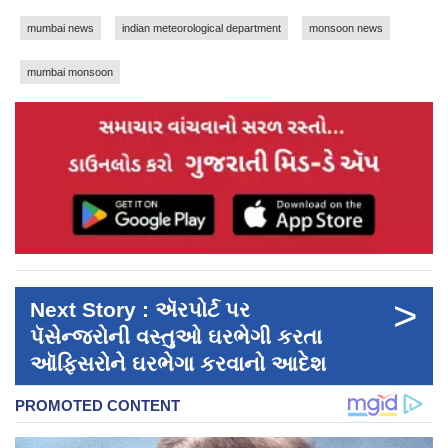
mumbai news
indian meteorological department
monsoon news
mumbai monsoon
>
Next Story : ઍરપોર્ટ પર
પૅસેન્જરોની વસ્તુઓ ઘરભેગી કરતા
ઑફિસરોને ઘરભેગા કરવાનો આદેશ