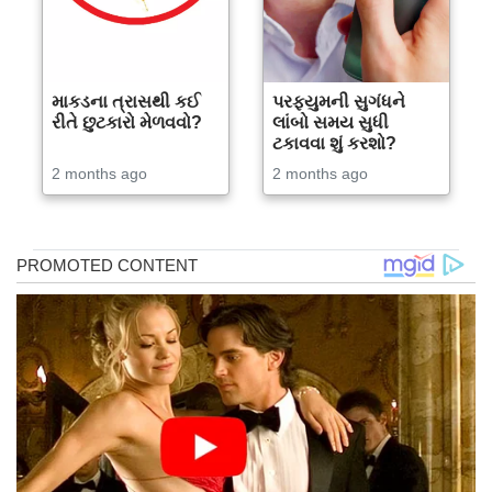
માકડના ત્રાસથી કઈ
પરફ્યુમની સુગંધને
રીતે છુટકારો મેળવવો?
લાંબો સમય સુધી
ટકાવવા શું કરશો?
2 months ago
2 months ago