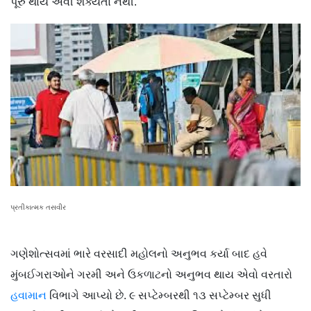
પૂરું થાય એવી શક્યતા નથી.
પ્રતીકાત્મક તસવીર
ગણેશોત્સવમાં ભારે વરસાદી મહોલનો અનુભવ કર્યા બાદ હવે
મુંબઈગરાઓને ગરમી અને ઉકળાટનો અનુભવ થાય એવો વરતારો
હવામાન
વિભાગે આપ્યો છે. ૯ સપ્ટેમ્બરથી ૧૩ સપ્ટેમ્બર સુધી