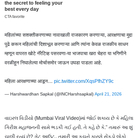
महिलांच्या सशक्तीकरणाच्या नावाखाली राजकारण करणाऱ्या, आरक्षणाचा मुद्दा
पुढे करून महिलांची दिशाभूल करणाऱ्या आणि त्यांना केवळ राजकीय साधन
म्हणून वापरत खोटे नॅरेटिव्ह पसरवणा-या भाजपाचा खरा चेहरा या भगिणीने
वरळीहून निघालेल्या मोर्चासमोर जाऊन उघडा पाडला आहे.
महिला आरक्षणाच्या आडून…
pic.twitter.com/XqsPfhZY9c
— Harshwardhan Sapkal (@INCHarshsapkal)
April 21, 2026
વાઇરલ વિડીયો (Mumbai Viral Video)માં જોઈ શકાય છે કે મહિલા
ગિરીશ મહાજનની સામે ભડકી ગઈ હતી. તે કહે છે કે." તમારું આ શું
ચાલી રહ્યું છે? ગેટ આઉટ.. તમારી આ કૂચને કારણે સેંકડો લોકો