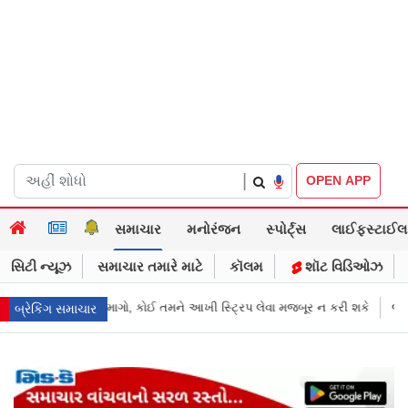
|
OPEN APP
સમાચાર
મનોરંજન
સ્પોર્ટ્સ
લાઈફસ્ટાઈલ
સિટી ન્યૂઝ
સમાચાર તમારે માટે
કૉલમ
શૉટ વિડિઓઝ
સ્ટ્રિપ લેવા મજબૂર ન કરી શકે
જાહેરખબરોથી લોકોને મિસગાઇડ કરનારી સેલ
બ્રેકિંગ સમાચાર