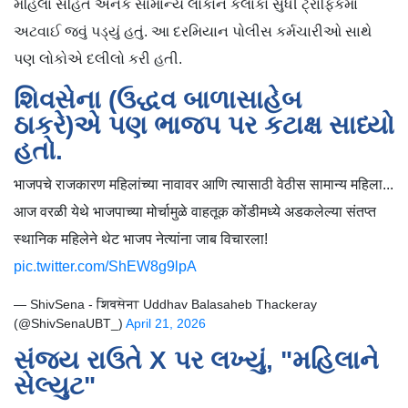
મહિલા સહિત અનેક સામાન્ય લોકોને કલાકો સુધી ટ્રાફિકમાં
અટવાઈ જવું પડ્યું હતું. આ દરમિયાન પોલીસ કર્મચારીઓ સાથે
પણ લોકોએ દલીલો કરી હતી.
શિવસેના (ઉદ્ધવ બાળાસાહેબ
ઠાકરે)એ પણ ભાજપ પર કટાક્ષ સાધ્યો
હતો.
भाजपचे राजकारण महिलांच्या नावावर आणि त्यासाठी वेठीस सामान्य महिला...
आज वरळी येथे भाजपाच्या मोर्चामुळे वाहतूक कोंडीमध्ये अडकलेल्या संतप्त
स्थानिक महिलेने थेट भाजप नेत्यांना जाब विचारला!
pic.twitter.com/ShEW8g9lpA
— ShivSena - शिवसेना Uddhav Balasaheb Thackeray
(@ShivSenaUBT_)
April 21, 2026
સંજય રાઉતે X પર લખ્યું, "મહિલાને
સેલ્યુટ"