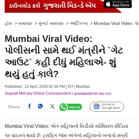
હોમ
>
સમાચાર
>
મુંબઈ સમાચાર
>
આર્ટિકલ્સ
>
Mumbai Viral Video: પોલ
Mumbai Viral Video:
પોલીસની સામે થઈ મંત્રીને `ગેટ
આઉટ` કહી દીધું મહિલાએ- શું
થયું હતું કાલે?
Published : 22 April, 2026 02:30 PM | IST | Mumbai
Gujarati Mid-day Online Correspondent
| gmddigital@mid-day.com
Share:
Follow Us
Mumbai Viral Video: એક મહિલાનો વિડીયો સોશિયલ મીડિયા
પર વાઇરલ થયો છે. ટ્રાફિક જૅમ અંગેનો મહિલાનો બળાપો મંત્રી