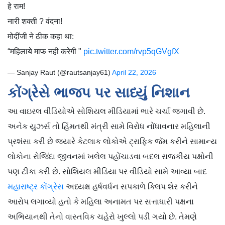
हे राम!
नारी शक्ती ? वंदना!
मोदींजी ने ठीक कहा था:
“महिलाये माफ नही करेगी "
pic.twitter.com/rvp5qGVgfX
— Sanjay Raut (@rautsanjay61)
April 22, 2026
કોંગ્રેસે ભાજપ પર સાધ્યું નિશાન
આ વાઇરલ વીડિયોએ સોશિયલ મીડિયામાં ભારે ચર્ચા જગાવી છે.
અનેક યુઝર્સ તો હિંમતથી મંત્રી સામે વિરોધ નોંધાવનાર મહિલાની
પ્રશંસા કરી છે જ્યારે કેટલાક લોકોએ ટ્રાફિક જૅમ કરીને સામાન્ય
લોકોના રોજિંદા જીવનમાં ખલેલ પહોંચાડવા બદલ રાજકીય પક્ષોની
પણ ટીકા કરી છે. સોશિયલ મીડિયા પર વીડિયો સામે આવ્યા બાદ
મહારાષ્ટ્ર કોંગ્રેસ
અધ્યક્ષ હર્ષવર્ધન સપકાળે ક્લિપ શેર કરીને
આરોપ લગાવ્યો હતો કે મહિલા અનામત પર સત્તાધારી પક્ષના
અભિયાનથી તેનો વાસ્તવિક ચહેરો ખુલ્લો પડી ગયો છે. તેમણે