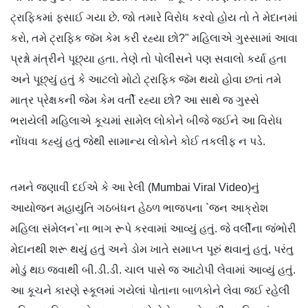
ટ્રાફિકમાં ફસાઈ ગયા છે. જો તમારે વિરોધ કરવો હોય તો તે મેદાનમાં
કરો, તમે ટ્રાફિક જૅમ કેમ કરી રહ્યા છો?" મહિલાએ ગુસ્સામાં આવા
પ્રશ્નો મંત્રીને પૂછ્યા હતા. તેણે તો પોલીસને પણ સવાલો કર્યા હતા
અને પૂછ્યું હતું કે આટલો મોટો ટ્રાફિક જૅમ થયો હોવા છતાં તમે
માત્ર પ્રેક્ષકની જેમ કેમ વર્તી રહ્યા છો? આ સાથે જ ગુસ્સે
ભરાયેલી મહિલાએ કૂચમાં સામેલ લોકોને બીજે જઈને આ વિરોધ
નોંધવા કહ્યું હતું જેથી સામાન્ય લોકોને કોઈ તકલીફ ન પડે.
તમને જણાવી દઈએ કે આ રેલી (Mumbai Viral Video)નું
આયોજન મહાયુતિ ગઠબંધન હેઠળ ભાજપના `જન આક્રોશ
મહિલા સંમેલન`ના ભાગ રૂપે કરવામાં આવ્યું હતું. જે વર્લીના જંભોરી
મેદાનથી શરૂ થયું હતું અને ડોમ ખાતે સમાપ્ત પૂરું થવાનું હતું, પરંતુ
મોડું થઇ જવાથી બી.ડી.ડી. ચાલ પાસે જ આટોપી લેવામાં આવ્યું હતું.
આ કૂચને કારણે સ્કૂલમાં ગયેલાં પોતાના બાળકોને લેવા જઈ રહેલી