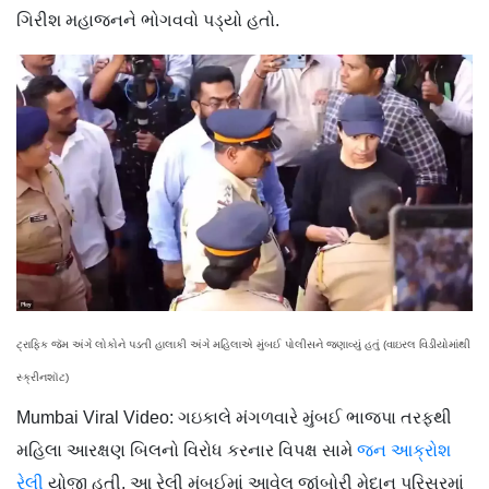
ગિરીશ મહાજનને ભોગવવો પડ્યો હતો.
ટ્રાફિક જૅમ અંગે લોકોને પડતી હાલાકી અંગે મહિલાએ મુંબઈ પોલીસને જણાવ્યું હતું (વાઇરલ વિડીયોમાંથી
સ્ક્રીનશૉટ)
Mumbai Viral Video: ગઇકાલે મંગળવારે મુંબઈ ભાજપા તરફથી
મહિલા આરક્ષણ બિલનો વિરોધ કરનાર વિપક્ષ સામે
જન આક્રોશ
રેલી
યોજી હતી. આ રેલી મુંબઈમાં આવેલ જાંબોરી મેદાન પરિસરમાં