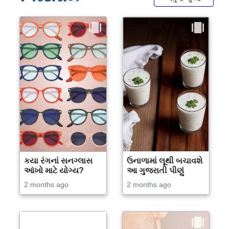
કયા રંગનાં સનગ્લાસ
ઉનાળામાં લૂથી બચાવશે
આંખો માટે યોગ્ય?
આ ગુજરાતી પીણું
2 months ago
2 months ago