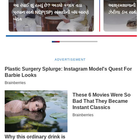
આ રંધાઈ શું રહ્યું છે? અડધો કલાક વડા
આશ્રમશાળાની બાળ
પ્રધાન સાથે NCP(SP) સાંસદોની બંધ બારણે
ઝેરીલા ડંખ સાથે મો
બેઠક
ADVERTISEMENT