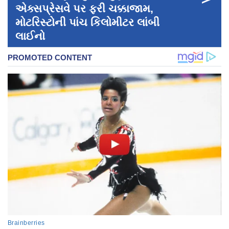
એક્સપ્રેસવે પર ફરી ચક્કાજામ,
મોટરિસ્ટોની પાંચ કિલોમીટર લાંબી
લાઈનો