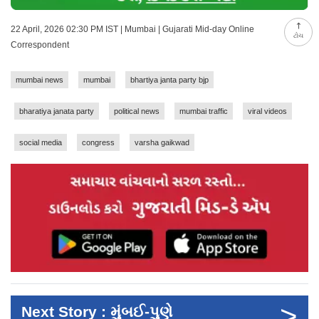
22 April, 2026 02:30 PM IST | Mumbai | Gujarati Mid-day Online
ટોચ
Correspondent
mumbai news
mumbai
bhartiya janta party bjp
bharatiya janata party
political news
mumbai traffic
viral videos
social media
congress
varsha gaikwad
>
Next Story : મુંબઈ-પુણે