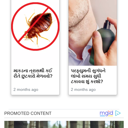
માકડના ત્રાસથી કઈ
પરફ્યુમની સુગંધને
રીતે છુટકારો મેળવવો?
લાંબો સમય સુધી
ટકાવવા શું કરશો?
2 months ago
2 months ago