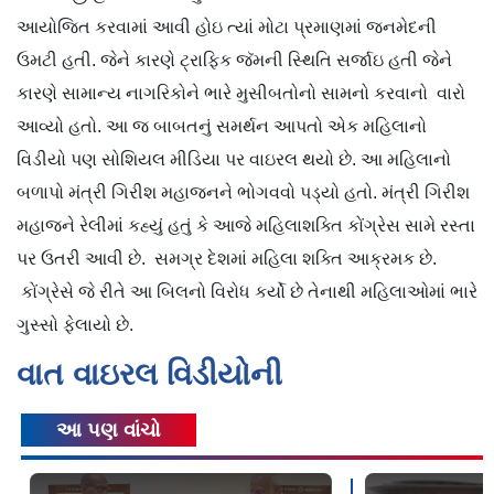
આયોજિત કરવામાં આવી હોઇ ત્યાં મોટા પ્રમાણમાં જનમેદની
ઉમટી હતી. જેને કારણે ટ્રાફિક જૅમની સ્થિતિ સર્જાઇ હતી જેને
કારણે સામાન્ય નાગરિકોને ભારે મુસીબતોનો સામનો કરવાનો વારો
આવ્યો હતો. આ જ બાબતનું સમર્થન આપતો એક મહિલાનો
વિડીયો પણ સોશિયલ મીડિયા પર વાઇરલ થયો છે. આ મહિલાનો
બળાપો મંત્રી ગિરીશ મહાજનને ભોગવવો પડ્યો હતો. મંત્રી ગિરીશ
મહાજને રેલીમાં કહ્યું હતું કે આજે મહિલાશક્તિ કોંગ્રેસ સામે રસ્તા
પર ઉતરી આવી છે. સમગ્ર દેશમાં મહિલા શક્તિ આક્રમક છે.
કોંગ્રેસે જે રીતે આ બિલનો વિરોધ કર્યો છે તેનાથી મહિલાઓમાં ભારે
ગુસ્સો ફેલાયો છે.
વાત વાઇરલ વિડીયોની
આ પણ વાંચો