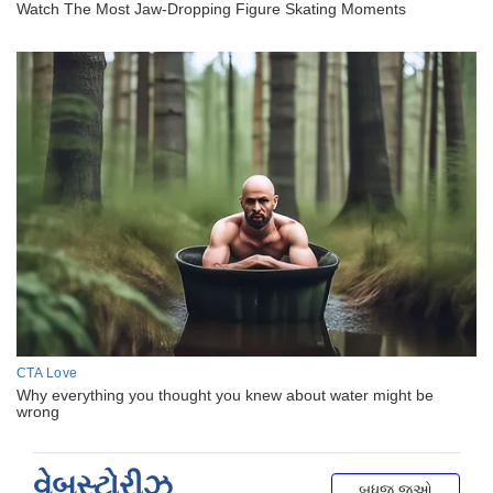
વેબસ્ટોરીઝ
બધુજ જુઓ