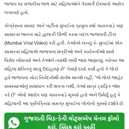
ભાજપ પર રાજકીય લાભ માટે મહિલાઓને ગેરમાર્ગે દોરવાનો આરોપ
લગાવ્યો હતો.
કોંગ્રેસનાં સાંસદ અને પાર્ટીનાં મુંબઈનાં પ્રમુખ વર્ષા ગાયકવાડે પણ
સામાન્ય જનતા માટે હાલાકી ઊભી કરવા બદલ ભાજપની ટીકા
(Mumbai Viral Video) કરી હતી. તેઓએ લખ્યું કે- મુંબઈમાં એક
સામાન્ય મહિલાએ ભાજપના મંત્રીઓ અને કાર્યકર્તાઓ સામે
વિરોધ નોંધાવ્યો અને તેઓને ત્યાંથી ખસી જવા જણાવ્યું. ખરેખર આ
મહિલા શક્તિનું સાચું ઉદાહરણ છે" તેમણે દાવો કર્યો હતો કે લોકો
હવે ભાજપના ખોટા નિવેદનોથી સંતોષ માનશે નહીં. "જે લોકો જાહેર
સમસ્યાઓનું સમાધાન કરી શકતા નથી, તેઓ માત્ર ટ્રાફિક જૅમ
કરે છે" એવો આરોપ પણ ગાયકવાડે મૂક્યો હતો અને ઉમેર્યું હતું કે
મહિલાની આ પ્રતિક્રિયા સમગ્ર મુંબઈના લોકોનો ગુસ્સો દર્શાવે છે.