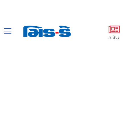
ઇ-પેપર