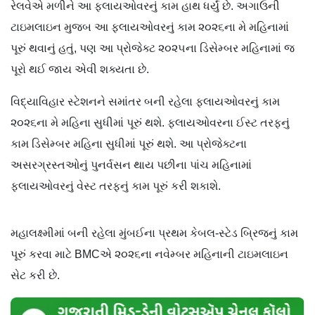
રેલવેએ મળીને આ ફ્લાયઓવરનું કામ હાથ ધર્યું છે. અગાઉની
ટાઇમલાઇન મુજબ આ ફ્લાયઓવરનું કામ ૨૦૨૬ના મે મહિનામાં
પૂરું થવાનું હતું, પણ આ પ્રોજેક્ટ ૨૦૨૫ના ડિસેમ્બર મહિનામાં જ
પૂરો થઈ જાય એવી શક્યતા છે.
વિદ્યાવિહાર સ્ટેશનને સમાંતર બની રહેલા ફ્લાયઓવરનું કામ
૨૦૨૬ના મે મહિના સુધીમાં પૂરું થશે. ફ્લાયઓવરના ઈસ્ટ તરફનું
કામ ડિસેમ્બર મહિના સુધીમાં પૂરું થશે. આ પ્રોજેક્ટના
અસરગ્રસ્તઓનું પુનર્વસન થાય પછીના પાંચ મહિનામાં
ફ્લાયઓવરનું વેસ્ટ તરફનું કામ પૂરું કરી શકાશે.
મહાલક્ષ્મીમાં બની રહેલા મુંબઈના પ્રથમ કેબલ-સ્ટેડ બ્રિજનું કામ
પૂરું કરવા માટે BMCએ ૨૦૨૬ના નવેમ્બર મહિનાની ટાઇમલાઇન
સેટ કરી છે.