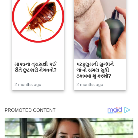
માકડના ત્રાસથી કઈ
પરફ્યુમની સુગંધને
રીતે છુટકારો મેળવવો?
લાંબો સમય સુધી
ટકાવવા શું કરશો?
2 months ago
2 months ago