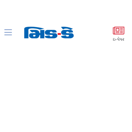
ઇ-પેપર