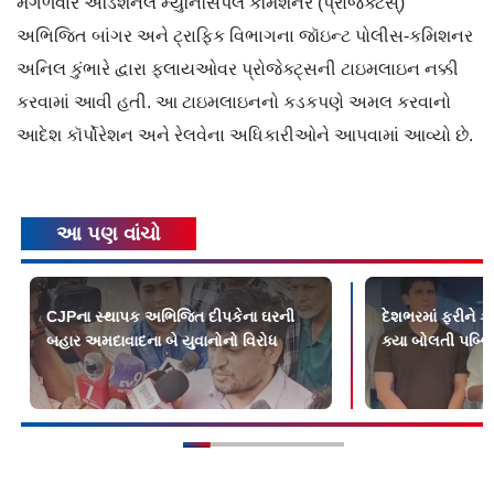
મંગળવારે ઍડિશનલ મ્યુનિસિપલ કમિશનર (પ્રોજેક્ટસ્)
અભિજિત બાંગર અને ટ્રાફિક વિભાગના જૉઇન્ટ પોલીસ-કમિશનર
અનિલ કુંભારે દ્વારા ફ્લાયઓવર પ્રોજેક્ટ્સની ટાઇમલાઇન નક્કી
કરવામાં આવી હતી. આ ટાઇમલાઇનનો કડકપણે અમલ કરવાનો
આદેશ કૉર્પોરેશન અને રેલવેના અધિકારીઓને આપવામાં આવ્યો છે.
આ પણ વાંચો
CJPના સ્થાપક અભિજિત દીપકેના ઘરની
દેશભરમાં ફરીને કૉ
બહાર અમદાવાદના બે યુવાનોનો વિરોધ
ક્યા બોલતી પબ્લ