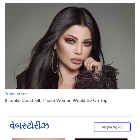
વેબસ્ટોરીઝ
બધુજ જુઓ