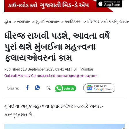
હોમ
>
સમાચાર
>
મુંબઈ સમાચાર
>
આર્ટિકલ્સ
>
ધીરજ રાખવી પડશે, આવતા વ
ધીરજ રાખવી પડશે, આવતા વર્ષે
પુરાં થશે મુંબઈના મહત્ત્વના
ફ્લાયઓવરનાં કામ
Published : 18 September, 2025 09:41 AM | IST | Mumbai
Gujarati Mid-day Correspondent
| feedbackgmd@mid-day.com
Share:
Follow Us
મુંબઈના અમુક મહત્ત્વના ફ્લાયઓવર અત્યારે અન્ડર-
કન્સ્ટ્રક્શન છે.