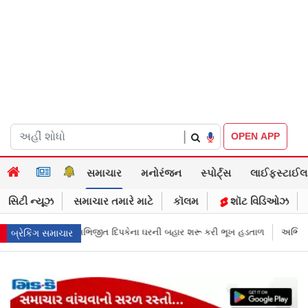
|
OPEN APP
સમાચાર
મનોરંજન
સ્પોર્ટ્સ
લાઈફસ્ટાઈલ
સિટી ન્યૂઝ
સમાચાર તમારે માટે
કૉલમ
શૉટ વિડિઓઝ
રની બહાર શરૂ કરી ભૂખ હડતાળ
અભિજીત દિપકેએ CJPની નવી નીતિ જાહેર કરી, સ
બ્રેકિંગ સમાચાર