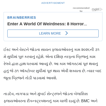
ADVERTISEMENT
ઈસ્ટ અને વેસ્ટને જોડતા સાયન ફ્લાયઓવરનું કામ ૨૦૨૬ની ૩૧
મે સુધીમાં પૂરું કરવાનું રહેશે. એના દક્ષિણ તરફના બ્રિજનું કામ
રેલવે દ્વારા હાથ ધરવામાં આવ્યું છે. આ કામ ઑગસ્ટમાં પૂરું થવાનું
હતું જે ૩૧ ઑક્ટોબર સુધીમાં પૂરું થાય એવી શક્યતા છે. ત્યાર બાદ
જૂના બ્રિજને તોડી પાડવામાં આવશે.
તાડદેવ, નાગપાડા અને મુંબઈ સેન્ટ્રલને જોડતા બેલાસિસ
ફ્લાયઓવરના રીકન્સ્ટ્રક્શનનું કામ ચાલી રહ્યું છે. BMC અને