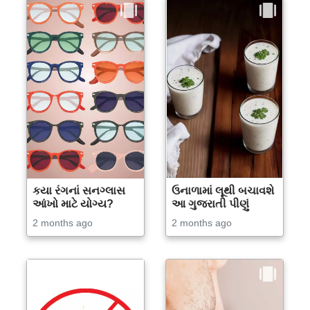
કયા રંગનાં સનગ્લાસ
ઉનાળામાં લૂથી બચાવશે
આંખો માટે યોગ્ય?
આ ગુજરાતી પીણું
2 months ago
2 months ago