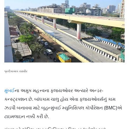
પ્રતીકાત્મક તસવીર
મુંબઈ
ના અમુક મહત્ત્વના ફ્લાયઓવર અત્યારે અન્ડર-
કન્સ્ટ્રક્શન છે. બાંધકામ ચાલુ હોય એવા ફ્લાયઓવર્સનું કામ
ઝડપી બનાવવા માટે બૃહન્મુંબઈ મ્યુનિસિપલ કૉર્પોરેશન (BMC)એ
ટાઇમલાઇન નક્કી કરી છે.