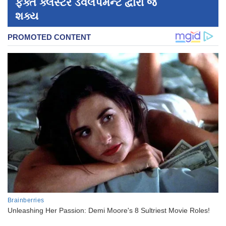
ફક્ત ક્લસ્ટર ડેવલપમેન્ટ દ્વારા જ
શક્ય