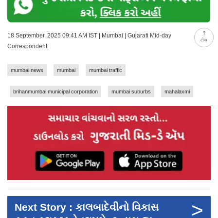
18 September, 2025 09:41 AM IST | Mumbai | Gujarati Mid-day
ટોચ
Correspondent
mumbai news
mumbai
mumbai traffic
brihanmumbai municipal corporation
mumbai suburbs
mahalaxmi
>
Next Story : કાલબાદેવીનો વિકાસ