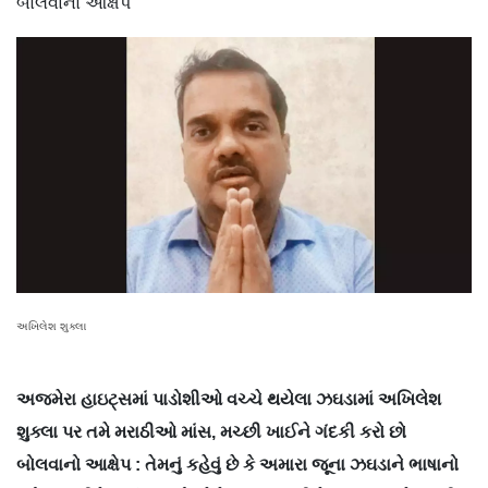
બોલવાનો આક્ષેપ
અખિલેશ શુક્લા
અજમેરા હાઇટ્સમાં પાડોશીઓ વચ્ચે થયેલા ઝઘડામાં અખિલેશ
શુક્લા પર તમે મરાઠીઓ માંસ, મચ્છી ખાઈને ગંદકી કરો છો
બોલવાનો આક્ષેપ : તેમનું કહેવું છે કે અમારા જૂના ઝઘડાને ભાષાનો