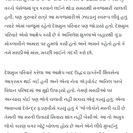
વચ્ચે પૅસેજમાં ધૂપ કરવાને લઈને થોડા સમયથી મગજમારી ચાલતી
હતી, પણ ગુરુવારે રાત્રે આ મગજમારીએ ઝઘડાનું સ્વરૂપ લીધું હતું.
ત્યારે એમાં બાજુમાં રહેતો દેશમુખ પરિવાર પણ જોડાયો હતો. દેશમુખ
પરિવારે એવો આક્ષેપ કર્યો છે કે અખિલેશ શુક્લાએ બહારથી ગુંડા
મોકલાવીને અમારા પર હુમલો કર્યો હતો અને અમને કહેતો હતો કે
તમે મરાઠીઓ માંસ, મચ્છી ખાઈને ગંદકી કરો છો.
દેશમુખ પરિવારે કરેલા આ આક્ષેપ બાદ ઉદ્ધવ ઠાકરેની શિવસેના
આક્રમક થઈ ગઈ હતી અને એના નેતા ઍડ્વોકેટ અનિલ પરબે
વિધાન પરિષદમાં આ મુદ્દો ઉપાડ્યો હતો. તેમણે મરાઠીઓ પર
અન્યાય કોઈ પણ ભોગે ચલાવી નહીં શકાય એવું કહ્યું હતું. એના
જવાબમાં દેવેન્દ્ર ફડણવીસે કહ્યું હતું કે ‘જે લોકોને મસ્તી ચડી છે
તેમની આ મસ્તી ઉતાર્યા સિવાય શાંત નહીં બેસીએ. આ તો અમુક
લોકો કારણ વગર ખોટું બોલતા હોય છે અને એને લીધે મુંબઈનું