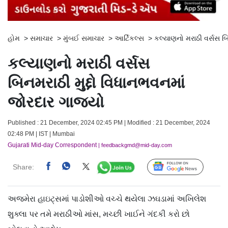
હોમ
>
સમાચાર
>
મુંબઈ સમાચાર
>
આર્ટિકલ્સ
>
કલ્યાણનો મરાઠી વર્સસ બિ
કલ્યાણનો મરાઠી વર્સસ
બિનમરાઠી મુદ્દો વિધાનભવનમાં
જોરદાર ગાજ્યો
Published : 21 December, 2024 02:45 PM | Modified : 21 December, 2024
02:48 PM | IST | Mumbai
Gujarati Mid-day Correspondent
| feedbackgmd@mid-day.com
Share:
Follow Us
અજમેરા હાઇટ્સમાં પાડોશીઓ વચ્ચે થયેલા ઝઘડામાં અખિલેશ
શુક્લા પર તમે મરાઠીઓ માંસ, મચ્છી ખાઈને ગંદકી કરો છો