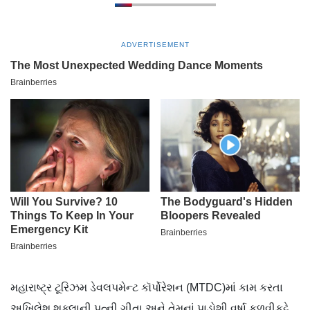
ADVERTISEMENT
મહારાષ્ટ્ર ટૂરિઝમ ડેવલપમેન્ટ કૉર્પોરેશન (MTDC)માં કામ કરતા
અખિલેશ શુક્લાની પત્ની ગીતા અને તેમનાં પાડોશી વર્ષા કળવીકટ્ટે