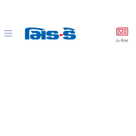
ઇ-પેપર