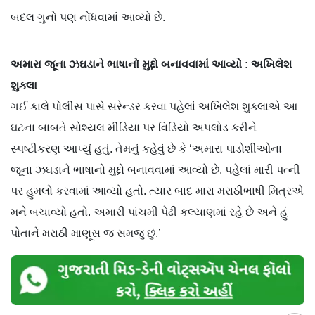
બદલ ગુનો પણ નોંધવામાં આવ્યો છે.
અમારા જૂના ઝઘડાને ભાષાનો મુદ્દો બનાવવામાં આવ્યો : અખિલેશ
શુક્લા
ગઈ કાલે પોલીસ પાસે સરેન્ડર કરવા પહેલાં અખિલેશ શુક્લાએ આ
ઘટના બાબતે સોશ્યલ મીડિયા પર વિડિયો અપલોડ કરીને
સ્પષ્ટીકરણ આપ્યું હતું. તેમનું કહેવું છે કે ‘અમારા પાડોશીઓના
જૂના ઝઘડાને ભાષાનો મુદ્દો બનાવવામાં આવ્યો છે. પહેલાં મારી પત્ની
પર હુમલો કરવામાં આવ્યો હતો. ત્યાર બાદ મારા મરાઠીભાષી મિત્રએ
મને બચાવ્યો હતો. અમારી પાંચમી પેઢી કલ્યાણમાં રહે છે અને હું
પોતાને મરાઠી માણૂસ જ સમજુ છું.’