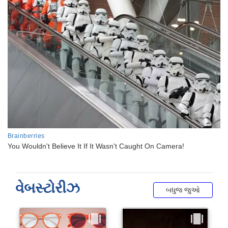
વેબસ્ટોરીઝ
બધુજ જુઓ