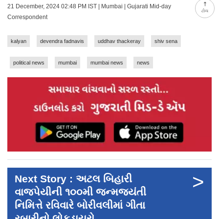
21 December, 2024 02:48 PM IST | Mumbai | Gujarati Mid-day
ટોચ
Correspondent
kalyan
devendra fadnavis
uddhav thackeray
shiv sena
political news
mumbai
mumbai news
news
>
Next Story : અટલ બિહારી
વાજપેયીની ૧૦૦મી જન્મજયંતી
નિમિત્તે રવિવારે બોરીવલીમાં ગીતા
રબારીનો લોકડાયરો