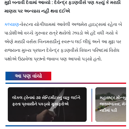
મુદ્દો બનાવી દેવામાં આવ્યો : દેવેન્દ્ર ફડણવીસે પણ કહ્યું કે મરાઠી
માણસ પર અન્યાય નહીં થવા દઈએ
કલ્યાણ
-વેસ્ટના યોગીધામમાં આવેલી અજમેરા હાઇટ્સમાં રહેતા બે
પાડોશીઓ વચ્ચે ગુરુવાર રાત્રે થયેલો ઝઘડો એ હદે વધી ગયો કે
એણે મરાઠી વર્સસ બિનમરાઠીનું સ્વરૂપ લઈ લીધું અને આ મુદ્દા પર
રાજ્યના મુખ્ય પ્રધાન દેવેન્દ્ર ફડણવીસે વિધાન પરિષદમાં વિરોધ
પક્ષોએ ઉઠાવેલા પ્રશ્નનો જવાબ પણ આપવો પડ્યો હતો.
આ પણ વાંચો
લોકલ ટ્રેનમાં ૩૨ સેન્ટિમીટરનું ચાકુ લઈને
મહારાષ્ટ્ર મોન્સૂ
ફરતા પ્રવાસીને પકડ્યો મુસાફરોએ
જળબંબાકાર, મૅગી 
નદીમાં પડી