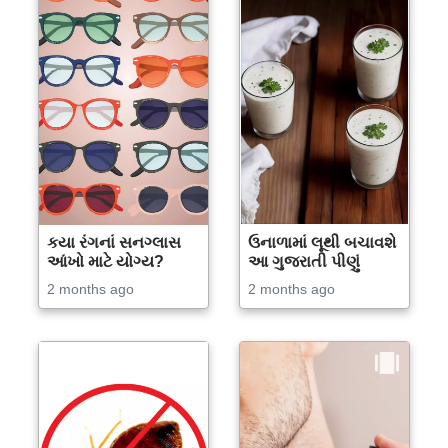
કયા રંગનાં સનગ્લાસ
ઉનાળામાં લૂથી બચાવશે
આંખો માટે યોગ્ય?
આ ગુજરાતી પીણું
2 months ago
2 months ago