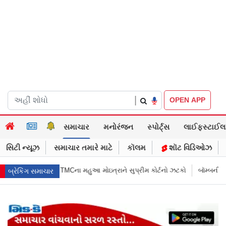
|
OPEN APP
સમાચાર
મનોરંજન
સ્પોર્ટ્સ
લાઈફસ્ટાઈલ
સિટી ન્યૂઝ
સમાચાર તમારે માટે
કૉલમ
શૉટ વિડિઓઝ
ઇત્રાને સુપ્રીમ કોર્ટનો ઝટકો
બૉમ્બની ધમકી બાદ મુંબઈમાં હાઈ ઍલર્ટ: શહેરની
બ્રેકિંગ સમાચાર