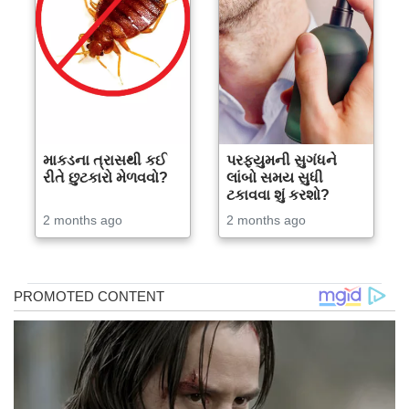
માકડના ત્રાસથી કઈ
પરફ્યુમની સુગંધને
રીતે છુટકારો મેળવવો?
લાંબો સમય સુધી
ટકાવવા શું કરશો?
2 months ago
2 months ago