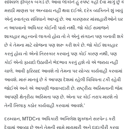
સોશ્યલ ફૅબ્રિક બગડે છે. આવા લોકોને હું સ્પષ્ટ કહી દેવા માગું છું કે
મરાઠી માણસ પર અન્યાય નહીં થવા દઈએ. દરેક વ્યક્તિને શું ખાવું
એનું સ્વાતંત્ર્ય સંવિધાને આપ્યું છે. આ કારણસર માંસાહારીઓને ઘર
ન આપવાનો અધિકાર કોઈની પાસે નથી. જો કોઈ સમાજને
શાકાહાર મહત્ત્વનો લાગતો હોય તો તે એનું સંગઠન પણ બનાવી શકે
છે કે તેમના માટે યોજના પણ શરૂ કરી શકે છે. જો કોઈ શાકાહાર
કરતું હોય તો એનો તિરસ્કાર કરવાનું પણ કોઈ કારણ નથી, પણ
કોઈ એનો ફાયદો ઉઠાવીને ભેદભાવ કરતું હશે તો એ જરાય નહીં
ચાલે. આવી ફરિયાદ આવશે તો તેમના પર યોગ્ય કાર્યવાહી કરવામાં
આવશે. મારું માનવું છે કે આપણા દેશમાં રહેલી ‌વિવિધતા ટકી રહેવી
જોઈએ અને એ આપણી જવાબદારી છે. રાષ્ટ્રીય અસ્મિતાની જેમ
આપણી ક્ષેત્રીય અસ્મિતા પણ છે. એના પર કોઈ તરાપ મારશે તો
તેની ખિલાફ કઠોર કાર્યવાહી કરવામાં આવશે.’
દરમ્યાન, MTDCના અધિકારી ‌અખિલેશ શુક્લાને સસ્પેન્ડ કરી
દેવામાં આવ્યા છે અને તેમની સામે મારામારી અને દાદાગીરી કરવા