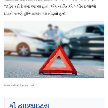
જાહેર કરી દેવામાં આવ્યા હતા. એક વ્યક્તિએ ગંભીર ઇજાઓ
થવાને કારણે હોસ્પિટલમાં દમ તોડ્યો હતો.
અકસ્માતની પ્રતીકાત્મક તસવીર
કી હાઇલાઇટ્સ