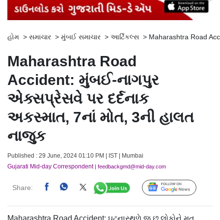
હોમ
>
સમાચાર
>
મુંબઈ સમાચાર
>
આર્ટિકલ્સ
>
Maharashtra Road Accid
Maharashtra Road
Accident: મુંબઈ-નાગપુર
એક્સપ્રેસવે પર દર્દનાક
અકસ્માત, 7નાં મોત, 3ની હાલત
નાજુક
Published : 29 June, 2024 01:10 PM | IST | Mumbai
Gujarati Mid-day Correspondent
| feedbackgmd@mid-day.com
Share:
Follow Us
Maharashtra Road Accident: ઘટનાસ્થળે જ છ લોકોને મૃત