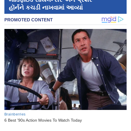
હૉર્નને કચડી નાખવામાં આવ્યાં