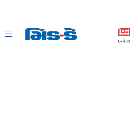
ઇ-પેપર