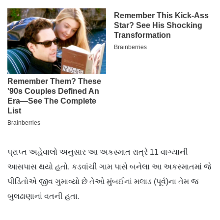
પ્રાપ્ત અહેવાલો અનુસાર આ અકસ્માત રાત્રે 11 વાગ્યાની
આસપાસ થયો હતો. કડવાંચી ગામ પાસે બનેલા આ અકસ્માતમાં જે
પીડિતોએ જીવ ગુમાવ્યો છે તેઓ મુંબઈનાં મલાડ (પૂર્વ)ના તેમ જ
બુલઢાણાનાં વતની હતા.