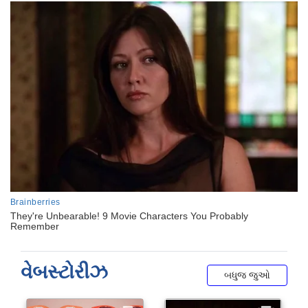
વેબસ્ટોરીઝ
બધુજ જુઓ