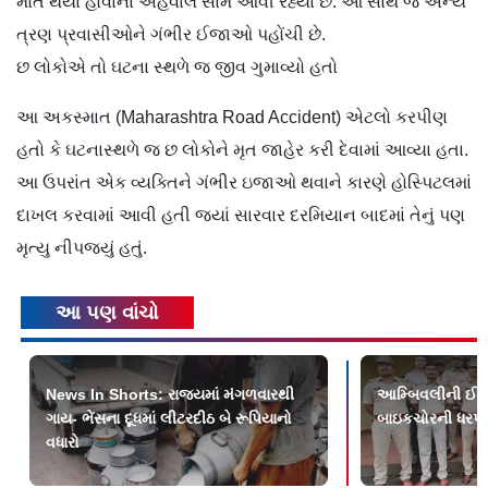
મોત થયાં હોવાના અહેવાલ સામે આવી રહ્યા છે. આ સાથે જ અન્ય
ત્રણ પ્રવાસીઓને ગંભીર ઈજાઓ પહોંચી છે.
છ લોકોએ તો ઘટના સ્થળે જ જીવ ગુમાવ્યો હતો
આ અકસ્માત (Maharashtra Road Accident) એટલો કરપીણ
હતો કે ઘટનાસ્થળે જ છ લોકોને મૃત જાહેર કરી દેવામાં આવ્યા હતા.
આ ઉપરાંત એક વ્યક્તિને ગંભીર ઇજાઓ થવાને કારણે હોસ્પિટલમાં
દાખલ કરવામાં આવી હતી જ્યાં સારવાર દરમિયાન બાદમાં તેનું પણ
મૃત્યુ નીપજ્યું હતું.
આ પણ વાંચો
News In Shorts: રાજ્યમાં મંગળવારથી
આમ્બિવલીની ઈરાન
ગાય- ભેંસના દૂધમાં લીટરદીઠ બે રૂપિયાનો
બાઇકચોરની ધરપ
વધારો