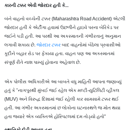
કારની ટક્કર એવી જોરદાર હતી કે...
બંને વાહનો વચ્ચેની ટક્કર (Maharashtra Road Accident) એટલી
જોરદાર હતી કે એર્ટીગા હવામાં ઉછળીને હાઇવે પરના બેરિકેડ પર
જઈને પડી હતી. આ પરથી આ અકસ્માતની ગંભીરતાનું અનુમાન
લગાવી શકાય છે.
જોરદાર ટક્કર
બાદ વાહનોમાં બેઠેલા પ્રવાસીઓ
કૂદીને બહાર રોડ પર ફેંકાયા હતા. વાહન પણ આ અકસ્માતમાં
સંપૂર્ણ રીતે નાશ પામ્યું હોવાના અહેવાલ છે.
એક પોલીસ અધિકારીએ આ બાબતે વધુ માહિતી આપતા જણાવ્યું
હતું કે "નાગપુરથી મુંબઈ જઈ રહેલ એક મલ્ટી-યુટિલિટી વ્હીકલ
(MUV) અને વિરુદ્ધ દિશામાં જઈ રહેલી કાર સામસામે ટક્કર થઈ
હતી. આ ગંભીર અકસ્માતમાં છ લોકોના ઘટનાસ્થળે જ મોત થયા
હતા જ્યારે એક વ્યક્તિએ હોસ્પિટલમાં દમ તોડ્યો હતો”
સ્થાનિકો દોડી આવ્યા હતા