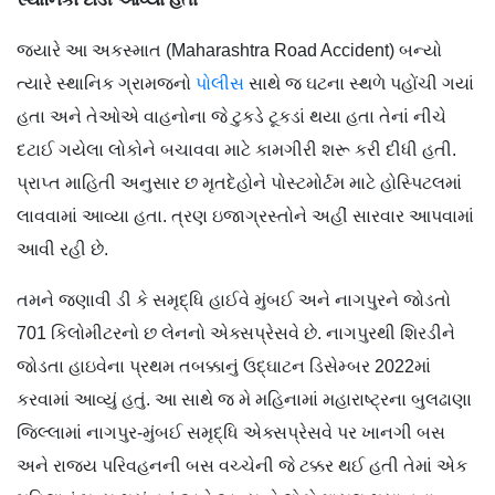
જ્યારે આ અકસ્માત (Maharashtra Road Accident) બન્યો
ત્યારે સ્થાનિક ગ્રામજનો
પોલીસ
સાથે જ ઘટના સ્થળે પહોંચી ગયાં
હતા અને તેઓએ વાહનોના જે ટુકડે ટૂકડાં થયા હતા તેનાં નીચે
દટાઈ ગયેલા લોકોને બચાવવા માટે કામગીરી શરૂ કરી દીધી હતી.
પ્રાપ્ત માહિતી અનુસાર છ મૃતદેહોને પોસ્ટમોર્ટમ માટે હોસ્પિટલમાં
લાવવામાં આવ્યા હતા. ત્રણ ઇજાગ્રસ્તોને અહીં સારવાર આપવામાં
આવી રહી છે.
તમને જણાવી ડી કે સમૃદ્ધિ હાઈવે મુંબઈ અને નાગપુરને જોડતો
701 કિલોમીટરનો છ લેનનો એક્સપ્રેસવે છે. નાગપુરથી શિરડીને
જોડતા હાઇવેના પ્રથમ તબક્કાનું ઉદ્ઘાટન ડિસેમ્બર 2022માં
કરવામાં આવ્યું હતું. આ સાથે જ મે મહિનામાં મહારાષ્ટ્રના બુલઢાણા
જિલ્લામાં નાગપુર-મુંબઈ સમૃદ્ધિ એક્સપ્રેસવે પર ખાનગી બસ
અને રાજ્ય પરિવહનની બસ વચ્ચેની જે ટક્કર થઈ હતી તેમાં એક