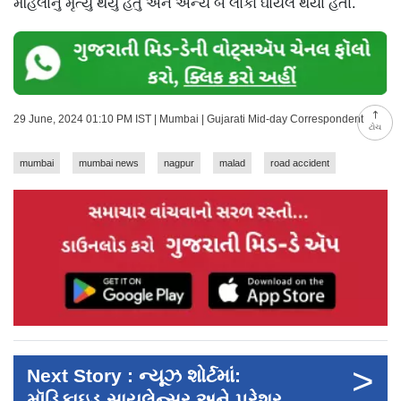
મહિલાનું મૃત્યુ થયું હતું અને અન્ય બે લોકો ઘાયલ થયા હતા.
29 June, 2024 01:10 PM IST | Mumbai | Gujarati Mid-day Correspondent
ટોચ
mumbai
mumbai news
nagpur
malad
road accident
>
Next Story : ન્યૂઝ શોર્ટમાં:
મૉડિફાઇડ સાયલેન્સર અને પ્રેશર