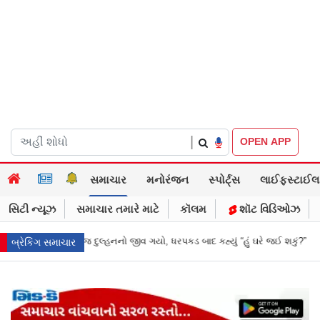
|
OPEN APP
સમાચાર
મનોરંજન
સ્પોર્ટ્સ
લાઈફસ્ટાઈલ
સિટી ન્યૂઝ
સમાચાર તમારે માટે
કૉલમ
શૉટ વિડિઓઝ
 ધરપકડ બાદ કહ્યું “હું ઘરે જઈ શકું?”
‘હું બાબા બાગેશ્વર નથી...’: IIT દિલ્હીમાં
બ્રેકિંગ સમાચાર