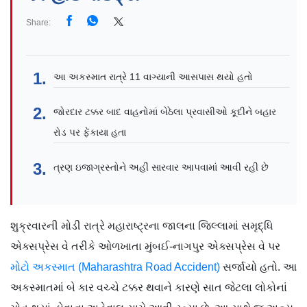
Share:
આ અકસ્માત રાત્રે 11 વાગ્યાની આસપાસ થયો હતો
જોરદાર ટક્કર બાદ વાહનોમાં બેઠેલા પ્રવાસીઓ કૂદીને બહાર
રોડ પર ફેંકાયા હતા
ત્રણ ઇજાગ્રસ્તોને અહીં સારવાર આપવામાં આવી રહી છે
શુક્રવારની મોડી રાત્રે મહારાષ્ટ્રના જાલના જિલ્લામાં સમૃદ્ધિ
એક્સપ્રેસ વે તરીકે ઓળખાતા મુંબઈ-નાગપુર એક્સપ્રેસ વે પર
મોટો અકસ્માત (Maharashtra Road Accident)
સર્જાયો હતો. આ
અકસ્માતમાં બે કાર વચ્ચે ટક્કર થવાને કારણે સાત જેટલા લોકોનાં