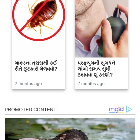
માકડના ત્રાસથી કઈ
પરફ્યુમની સુગંધને
રીતે છુટકારો મેળવવો?
લાંબો સમય સુધી
ટકાવવા શું કરશો?
2 months ago
2 months ago