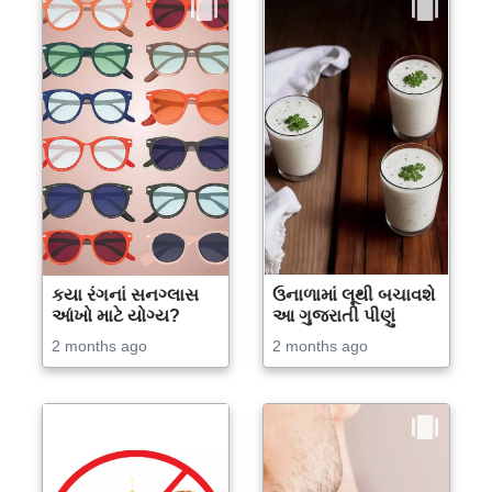
કયા રંગનાં સનગ્લાસ
ઉનાળામાં લૂથી બચાવશે
આંખો માટે યોગ્ય?
આ ગુજરાતી પીણું
2 months ago
2 months ago