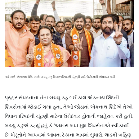
ગઈ કાલે એકનાથ શિંદે સાથે બચ્ચુ કડુ વિધાનપરિષદની ચૂંટણી માટે ઉમેદવારી નોંધાવ્યા પછી
પ્રહાર સંઘટનાના નેતા બચ્ચુ કડુ ગઈ કાલે એકનાથ શિંદેની
શિવસેનામાં જોડાઈ ગયા હતા. તેઓ જોડાતાં એકનાથ શિંદેએ તેઓ
વિધાનપરિષદની ચૂંટણી માટેના ઉમેદવાર હોવાની જાહેરાત કરી હતી.
બચ્ચુ કડુએ કહ્યું હતું કે ‘અમારા બધા મુદ્દા શિવસેનાએ સ્વીકાર્યા
છે. ખેડૂતોને આપવામાં આવતા ટેકાના ભાવમાં સુધારો, લાડકી બહિણ