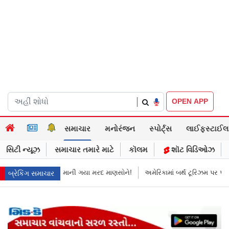
|
OPEN APP
સમાચાર
મનોરંજન
સ્પોર્ટ્સ
લાઈફસ્ટાઈલ
સિટી ન્યૂઝ
સમાચાર તમારે માટે
કૉલમ
શૉટ વિડિઓઝ
માની ગયા મરદ માણસોને!
અમેરિકામાં બર્થ ટૂરિઝમ પર પ્રતિબંધ મૂક્યો ડોનલ્ડ ટ્ર
બ્રેકિંગ સમાચાર