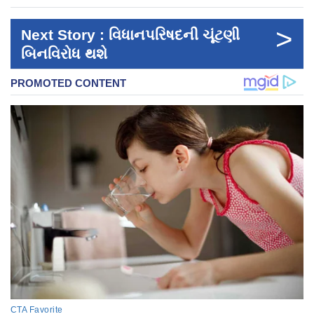
>
Next Story : વિધાનપરિષદની ચૂંટણી
બિનવિરોધ થશે