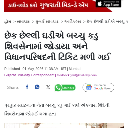
હોમ
>
સમાચાર
>
મુંબઈ સમાચાર
>
આર્ટિકલ્સ
>
છેક છેલ્લી ઘડીએ બચ્ચુ 
છેક છેલ્લી ઘડીએ બચ્ચુ કડુ
શિવસેનામાં જોડાયા અને
વિધાનપરિષદની ટિકિટ મળી ગઈ
Published : 01 May, 2026 11:38 AM | IST | Mumbai
Gujarati Mid-day Correspondent
| feedbackgmd@mid-day.com
Share:
Follow Us
પ્રહાર સંઘટનાના નેતા બચ્ચુ કડુ ગઈ કાલે એકનાથ શિંદેની
શિવસેનામાં જોડાઈ ગયા હતા