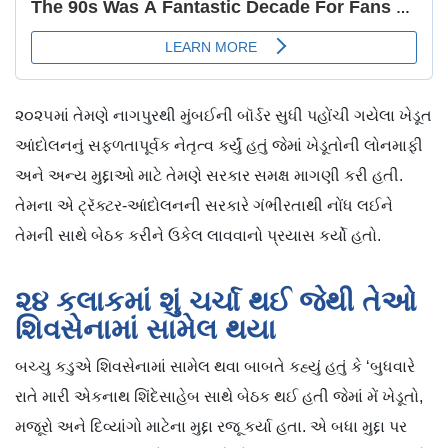
૨૦૨૫માં તેમણે નાગપુરથી મુંબઈની બૉર્ડર સુધી પહોંચી ગયેલા ખેડૂત
આંદોલનનું સફળતાપૂર્વક નેતૃત્વ કર્યું હતું જેમાં ખેડૂતોની લોનમાફી
અને અન્ય મુદ્દાઓ માટે તેમણે સરકાર સમક્ષ માગણી કરી હતી.
તેમના એ ટ્રૅક્ટર-આંદોલનની સરકારે ગંભીરતાથી નોંધ લઈને
તેમની સાથે બેઠક કરીને ઉકેલ લાવવાનો પ્રયાસ કર્યો હતો.
૨૪ કલાકમાં શું ચર્ચા થઈ જેથી તેઓ
શિવસેનામાં સામેલ થયા
બચ્ચુ કડુએ શિવસેનામાં સામેલ થવા બાબતે કહ્યું હતું કે ‘બુધવારે
રાતે મારી એકનાથ શિંદેસાહેબ સાથે બેઠક થઈ હતી જેમાં મેં ખેડૂતો,
મજૂરો અને દિવ્યાંગો માટેના મુદ્દા રજૂ કર્યા હતા. એ બધા મુદ્દા પર