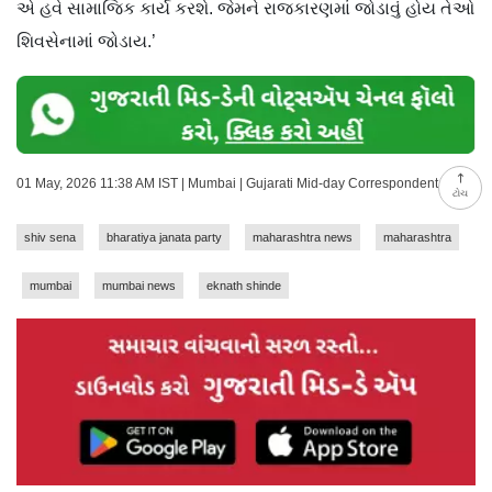
એ હવે સામાજિક કાર્ય કરશે. જેમને રાજકારણમાં જોડાવું હોય તેઓ
શિવસેનામાં જોડાય.’
01 May, 2026 11:38 AM IST | Mumbai | Gujarati Mid-day Correspondent
ટોચ
shiv sena
bharatiya janata party
maharashtra news
maharashtra
mumbai
mumbai news
eknath shinde