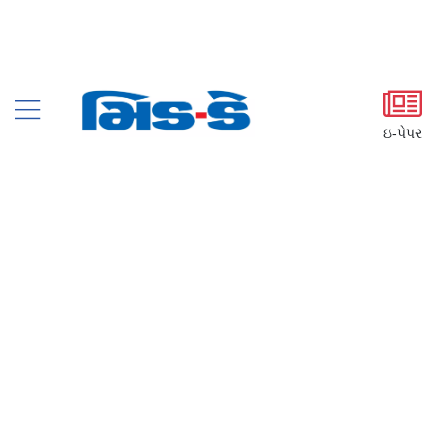
ઇ-પેપર