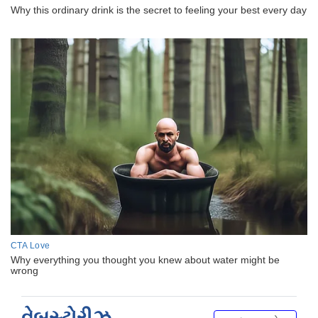
વેબસ્ટોરીઝ