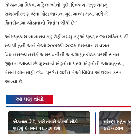
યોજનામાં વિધવા મહિલાઓનો મુદ્દો, દિવ્યાંગ મંત્રાલયનું
સશક્તીકરણ જેવા મોટા ભાગના મુદ્દા માન્ય થયા પછી મેં
શિવસેનામાં જોડાવાનો નિર્ણય લીધો છે.’
ઓમપ્રકાશ બાબારાવ કડુ ઉર્ફે બચ્ચુ કડુએ પ્રહાર જનશક્તિ પાર્ટી
સ્થાપી હતી અને તેઓ ૨૦૦૪થી ૨૦૨૪ દરમ્યાન ૪ વખત
વિધાનસભ્ય તરીકે અમરાવતીની અચલાપુર બેઠક પરથી સતત
જીતતા આવ્યા છે. મુખ્યત્વે ખેડૂતોના પ્રશ્નો, ખેડૂતોની આત્મહત્યા,
તેમની લોનમાફી જેવા પ્રશ્નોને લઈને તેઓ વિવિધ આંદોલન કરતા
આવ્યા છે.
આ પણ વાંચો
એકનાથ શિંદે, અમે તમારી એટલી સીટો
નરેન્દ્ર મહેતા અ
પાડીશું કે તમને પશ્ચાત્તાપ થશે
ફરી ખટરાગ