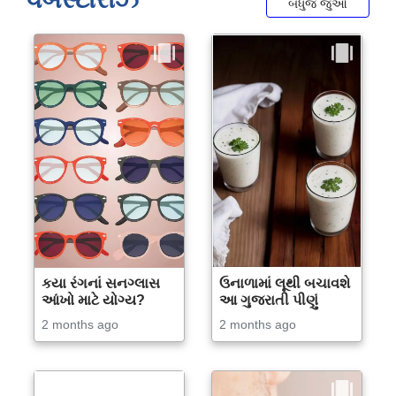
બધુજ જુઓ
કયા રંગનાં સનગ્લાસ
ઉનાળામાં લૂથી બચાવશે
આંખો માટે યોગ્ય?
આ ગુજરાતી પીણું
2 months ago
2 months ago