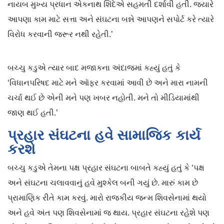
નાયબ મુખ્ય પ્રધાન એકનાથ શિંદેએ સહમતી દર્શાવી હતી. જ્યારે
આપણા કામ માટે સત્તા અને સંઘટના બન્ને આપણને સપોર્ટ કરે ત્યારે
વિરોધ કરવાની જરૂર નથી રહેતી.’
બચ્ચુ કડુએ ત્યાર બાદ મજાકના અંદાજમાં કહ્યું હતું કે
‘વિધાનપરિષદ માટે મને ઑફર કરવામાં આવી છે અને મારા નામની
ચર્ચા થઈ છે એની મને પણ ખબર નહોતી. મને તો મીડિયામાંથી
જાણ થઈ હતી.’
પ્રહાર સંઘટના હવે સામાજિક કાર્ય
કરશે
બચ્ચુ કડુએ તેમના પક્ષ પ્રહાર સંઘટના બાબતે કહ્યું હતું કે ‘પક્ષ
અને સંઘટના ચલાવવાનું હવે મુશ્કેલ બની ગયું છે. મારું કામ છે
પ્રામાણિક રીતે કામ કરવું. મારો રાજકીય જન્મ શિવસેનામાં થયો
અને હવે અંત પણ શિવસેનામાં જ થાય. પ્રહાર સંઘટના રહેશે પણ