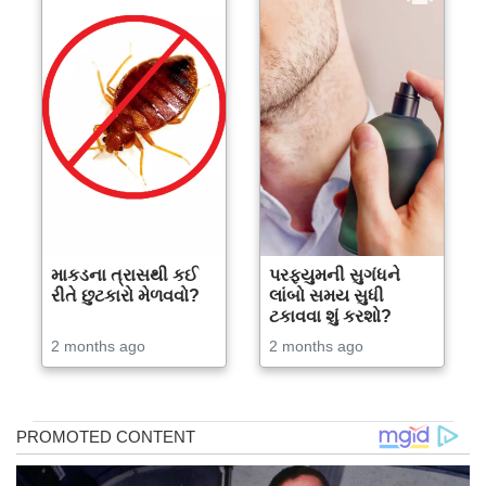
માકડના ત્રાસથી કઈ
પરફ્યુમની સુગંધને
રીતે છુટકારો મેળવવો?
લાંબો સમય સુધી
ટકાવવા શું કરશો?
2 months ago
2 months ago