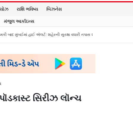
િયોઝ
રાશિ ભવિષ્ય
બિઝનેસ
મંજુલ આર્કાઇવ્સ
ાઈ ઍલર્ટ: શહેરની સુરક્ષા વધારી તપાસ શરૂ, જુઓ તસવીરો
એક પર હુમલો, બધા પર 
ચ
 પૉડકાસ્ટ સિરીઝ લૉન્ચ