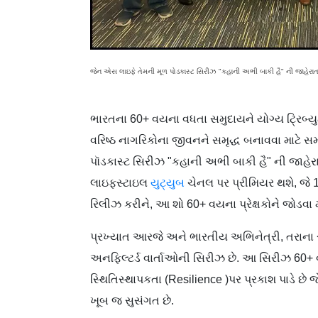
જેન એસ લાઇફે તેમની મૂળ પોડકાસ્ટ સિરીઝ "કહાની અભી બાકી હૈ" ની જાહેરા
ભારતના 60+ વયના વધતા સમુદાયને યોગ્ય ટ્રિબ્ય
વરિષ્ઠ નાગરિકોના જીવનને સમૃદ્ધ બનાવવા માટે 
પૉડકાસ્ટ સિરીઝ "કહાની અભી બાકી હૈ" ની જાહે
લાઇફસ્ટાઇલ
યુટ્યુબ
ચેનલ પર પ્રીમિયર થશે, જે 12
રિલીઝ કરીને, આ શો 60+ વયના પ્રેક્ષકોને જોડવા મ
પ્રખ્યાત આરજે અને ભારતીય અભિનેત્રી, તરાના રા
અનફિલ્ટર્ડ વાર્તાઓની સિરીઝ છે. આ સિરીઝ 60
સ્થિતિસ્થાપકતા (Resilience )પર પ્રકાશ પાડે છ
ખૂબ જ સુસંગત છે.