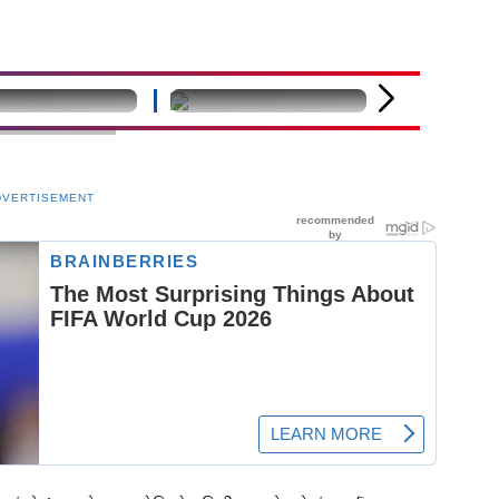
fined
undefined
undefined
DVERTISEMENT