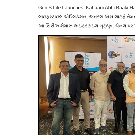
Gen S Life Launches `Kahaani Abhi Baaki Hai`
લાઇફસ્ટાઇલ એપ્લિકેશન, જનરલ એસ લાઇફે તેમની 
આ સિરીઝ શેમારૂ લાઇફસ્ટાઇલ યુટ્યુબ ચેનલ પર પ