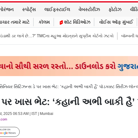
નોરંજન
સ્પોર્ટ્સ
લાઈફસ્ટાઈલ
વેબસ્ટોરીઝ
ફોટોઝ
વીડ
ાચાર તમારે માટે
કૉલમ
શૉટ વિડિઓઝ
વોઈસ ઑફ મુંબઈ
?” TMCના મહુઆ મોઇત્રાને સુપ્રીમ કોર્ટનો ઝટકો
બૉમ્બની ધમકી બાદ મુંબઈમાં હ
ડ સિનિયર સિટિઝન્સ ડે પર ખાસ ભેટ: ‘કહાની અભી બાકી હૈ’ પૉડકાસ્ટ સિરીઝ લૉન્
ે પર ખાસ ભેટ: ‘કહાની અભી બાકી હૈ’
st, 2025 06:53 AM | IST | Mumbai
y.com
Follow Us