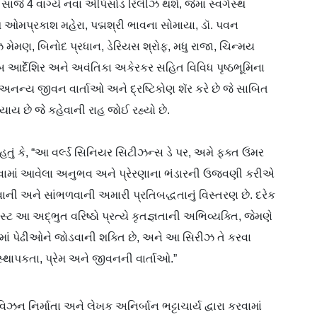
સાંજે 4 વાગ્યે નવા એપિસોડ રિલીઝ થશે, જેમાં સ્વર્ગસ્થ
ેશ ઓમપ્રકાશ મહેરા, પદ્મશ્રી ભાવના સોમાયા, ડૉ. પવન
મેમણ, બિનોદ પ્રધાન, ડેરિયસ શ્રોફ, મધુ રાજા, ચિન્મય
રાબ આર્દેશિર અને અવંતિકા અકેરકર સહિત વિવિધ પૃષ્ઠભૂમિના
 અનન્ય જીવન વાર્તાઓ અને દ્રષ્ટિકોણ શૅર કરે છે જે સાબિત
ધ્યાય છે જે કહેવાની રાહ જોઈ રહ્યો છે.
તું કે, “આ વર્લ્ડ સિનિયર સિટીઝન્સ ડે પર, અમે ફક્ત ઉંમર
 લાવવામાં આવેલા અનુભવ અને પ્રેરણાના ભંડારની ઉજવણી કરીએ
ની અને સાંભળવાની અમારી પ્રતિબદ્ધતાનું વિસ્તરણ છે. દરેક
્ટ આ અદ્ભુત વરિષ્ઠો પ્રત્યે કૃતજ્ઞતાની અભિવ્યક્તિ, જેમણે
્તાઓમાં પેઢીઓને જોડવાની શક્તિ છે, અને આ સિરીઝ તે કરવા
સ્થાપકતા, પ્રેમ અને જીવનની વાર્તાઓ.”
વિઝન નિર્માતા અને લેખક અનિર્બાન ભટ્ટાચાર્ય દ્વારા કરવામાં