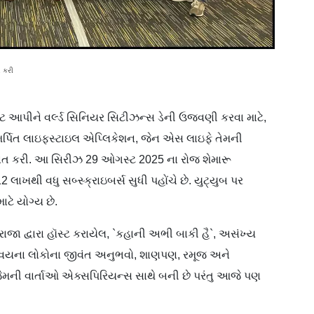
ત કરી
ુટ આપીને વર્લ્ડ સિનિયર સિટીઝન્સ ડેની ઉજવણી કરવા માટે,
સમર્પિત લાઇફસ્ટાઇલ એપ્લિકેશન, જેન એસ લાઇફે તેમની
રાત કરી. આ સિરીઝ 29 ઓગસ્ટ 2025 ના રોજ શેમારૂ
 લાખથી વધુ સબ્સ્ક્રાઇબર્સ સુધી પહોંચે છે. યુટ્યુબ પર
ાટે યોગ્ય છે.
જા દ્વારા હૉસ્ટ કરાયેલ, `કહાની અભી બાકી હૈ`, અસંખ્ય
+ વયના લોકોના જીવંત અનુભવો, શાણપણ, રમૂજ અને
ે જેમની વાર્તાઓ એક્સપિરિયન્સ સાથે બની છે પરંતુ આજે પણ