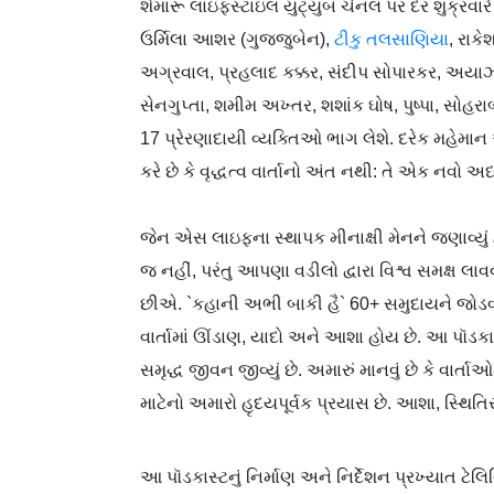
શેમારૂ લાઇફસ્ટાઇલ યુટ્યુબ ચેનલ પર દર શુક્રવારે 
ઉર્મિલા આશર (ગુજ્જુબેન),
ટીકુ તલસાણિયા
, રાક
અગ્રવાલ, પ્રહલાદ કક્કર, સંદીપ સોપારકર, અયાઝ 
સેનગુપ્તા, શમીમ અખ્તર, શશાંક ઘોષ, પુષ્પા, સોહ
17 પ્રેરણાદાયી વ્યક્તિઓ ભાગ લેશે. દરેક મહેમાન
કરે છે કે વૃદ્ધત્વ વાર્તાનો અંત નથી: તે એક નવો અ
જેન એસ લાઇફના સ્થાપક મીનાક્ષી મેનને જણાવ્યું હ
જ નહીં, પરંતુ આપણા વડીલો દ્વારા વિશ્વ સમક્ષ
છીએ. `કહાની અભી બાકી હૈ` 60+ સમુદાયને જોડવા
વાર્તામાં ઊંડાણ, યાદો અને આશા હોય છે. આ પૉડકાસ
સમૃદ્ધ જીવન જીવ્યું છે. અમારું માનવું છે કે વાર
માટેનો અમારો હૃદયપૂર્વક પ્રયાસ છે. આશા, સ્થિતિ
આ પૉડકાસ્ટનું નિર્માણ અને નિર્દેશન પ્રખ્યાત ટેલિ