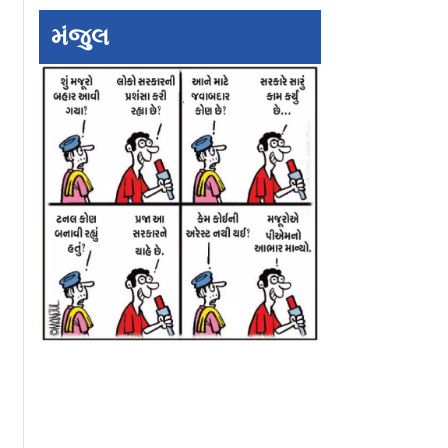
મંજુલ
undefined
undefined