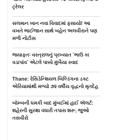
ટ્રેલર
સલમાન ખાન નવા વિવાદમાં ફસાયો! આ
વખતે ભાઈજાન સાથે બહેન અલવીરાને પણ
મળી નોટીસ
જ્યાફતઃ વસ્ત્રાલનું પ્રખ્યાત `ભાઉ કા
વડાપાંવ` એટલે પાક્કો મુંબૈયા સ્વાદ
Thane: રેસિડેન્શિયલ બિલ્ડિંગના ડક્ટ
એરિયામાંથી મળ્યો ૭૨ વર્ષીય વૃદ્ધનો મૃતદેહ
બૉમ્બની ધમકી બાદ મુંબઈમાં હાઈ ઍલર્ટ:
શહેરની સુરક્ષા વધારી તપાસ શરૂ, જુઓ
તસવીરો