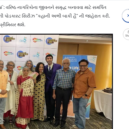
: વરિષ્ઠ નાગરિકોના જીવનને સમૃદ્ધ બનાવવા માટે સમર્પિત
પોડકાસ્ટ સિરીઝ "કહાની અભી બાકી હૈ" ની જાહેરાત કરી.
્રીમિયર થશે.
Sh