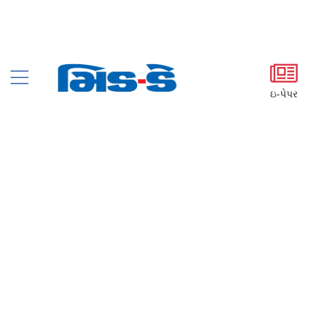
ઇ-પેપર