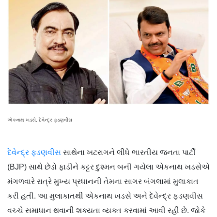
એકનાથ ખડસે, દેવેન્દ્ર ફડણવીસ
દેવેન્દ્ર ફડણવીસ
સાથેના ખટરાગને લીધે ભારતીય જનતા પાર્ટી
(BJP) સાથે છેડો ફાડીને કટ્ટર દુશ્મન બની ગયેલા એકનાથ ખડસેએ
મંગળવારે રાત્રે મુખ્ય પ્રધાનની તેમના સાગર બંગલામાં મુલાકાત
કરી હતી. આ મુલાકાતથી એકનાથ ખડસે અને દેવેન્દ્ર ફડણવીસ
વચ્ચે સમાધાન થવાની શક્યતા વ્યક્ત કરવામાં આવી રહી છે. જોકે