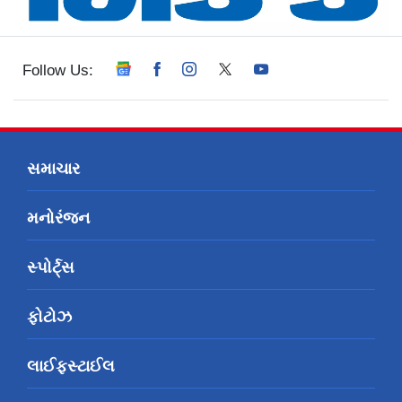
Follow Us:
સમાચાર
મનોરંજન
સ્પોર્ટ્સ
ફોટોઝ
લાઈફસ્ટાઈલ