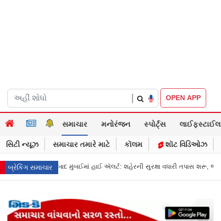
|
OPEN APP
સમાચાર
મનોરંજન
સ્પોર્ટ્સ
લાઈફસ્ટાઈલ
સિટી ન્યૂઝ
સમાચાર તમારે માટે
કૉલમ
શૉટ વિડિઓઝ
્બની ધમકી બાદ મુંબઈમાં હાઈ ઍલર્ટ: શહેરની સુરક્ષા વધારી તપાસ શરૂ, જુઓ તસવીરો
બ્રેકિંગ સમાચાર