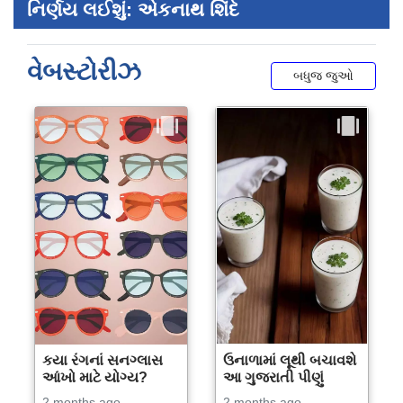
નિર્ણય લઈશું: એકનાથ શિંદે
વેબસ્ટોરીઝ
બધુજ જુઓ
કયા રંગનાં સનગ્લાસ
ઉનાળામાં લૂથી બચાવશે
આંખો માટે યોગ્ય?
આ ગુજરાતી પીણું
2 months ago
2 months ago