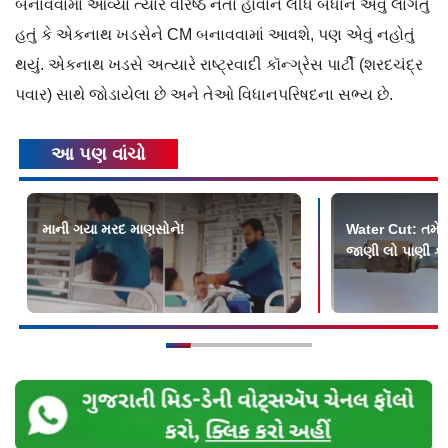
બનાવવામાં આવ્યા ત્યારે વરિષ્ઠ નેતા હોવાને લીધે બધાને એવું લાગતું
હતું કે એકનાથ ખડસેને CM બનાવવામાં આવશે, પણ એવું નહોતું
થયું. એકનાથ ખડસે અત્યારે રાષ્ટ્રવાદી કૉન્ગ્રેસ પાર્ટી (શરદચંદ્ર
પવાર) સાથે જોડાયેલા છે અને તેઓ વિધાનપરિષદના સભ્ય છે.
આ પણ વાંચો
માની ગયા મરદ માણસોને!
Water Cut: તમે આ
જાણી લો પાણી ક્ય