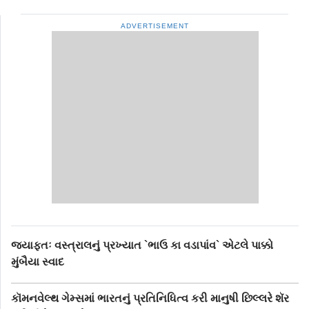
ADVERTISEMENT
જ્યાફતઃ વસ્ત્રાલનું પ્રખ્યાત `ભાઉ કા વડાપાંવ` એટલે પાક્કો
મુંબૈયા સ્વાદ
કૉમનવેલ્થ ગેમ્સમાં ભારતનું પ્રતિનિધિત્વ કરી માનુષી છિલ્લરે શૅર