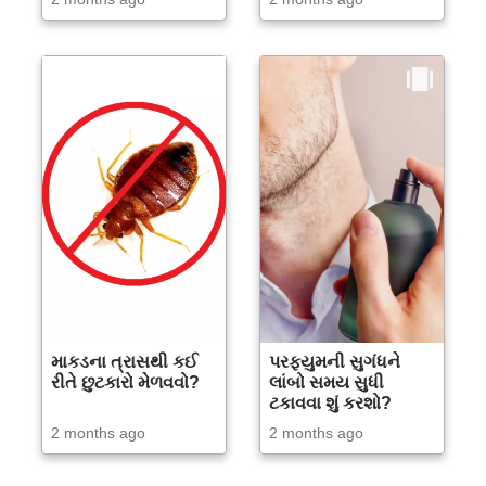
માકડના ત્રાસથી કઈ
પરફ્યુમની સુગંધને
રીતે છુટકારો મેળવવો?
લાંબો સમય સુધી
ટકાવવા શું કરશો?
2 months ago
2 months ago