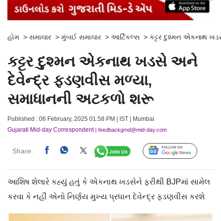
હોમ
>
સમાચાર
>
મુંબઈ સમાચાર
>
આર્ટિકલ્સ
>
કટ્ટર દુશ્મન એકનાથ ખડ
કટ્ટર દુશ્મન એકનાથ ખડસે અને
દેવેન્દ્ર ફડણવીસ મળ્યા,
સમાધાનની અટકળો શરૂ
Published : 06 February, 2025 01:58 PM | IST | Mumbai
Gujarati Mid-day Correspondent
| feedbackgmd@mid-day.com
Share:
Follow Us
આશિષ શેલારે કહ્યું હતું કે એકનાથ ખડસેને ફરીથી BJPમાં સામેલ
કરવા કે નહીં એનો નિર્ણય મુખ્ય પ્રધાન દેવેન્દ્ર ફડણવીસ કરશે