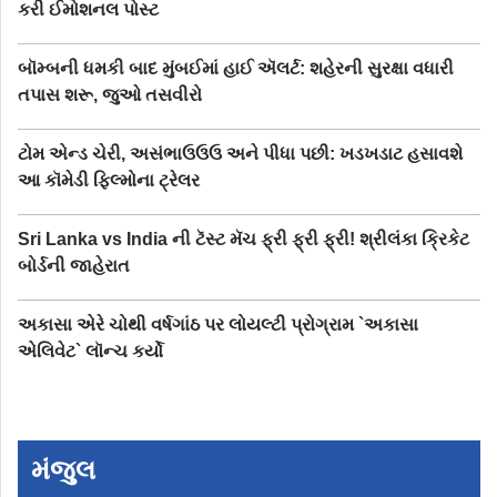
કરી ઈમોશનલ પોસ્ટ
બૉમ્બની ધમકી બાદ મુંબઈમાં હાઈ ઍલર્ટ: શહેરની સુરક્ષા વધારી
તપાસ શરૂ, જુઓ તસવીરો
ટોમ એન્ડ ચેરી, અસંભાઉઉઉ અને પીધા પછી: ખડખડાટ હસાવશે
આ કૉમેડી ફિલ્મોના ટ્રેલર
Sri Lanka vs India ની ટૅસ્ટ મૅચ ફ્રી ફ્રી ફ્રી! શ્રીલંકા ક્રિકેટ
બોર્ડની જાહેરાત
અકાસા એરે ચોથી વર્ષગાંઠ પર લોયલ્ટી પ્રોગ્રામ `અકાસા
એલિવેટ` લૉન્ચ કર્યો
મંજુલ