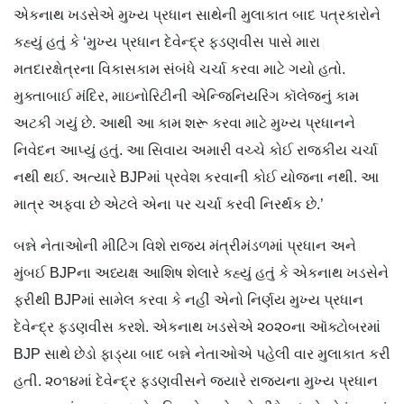
એકનાથ ‌ખડસેએ મુખ્ય પ્રધાન સાથેની મુલાકાત બાદ પત્રકારોને
કહ્યું હતું કે ‘મુખ્ય પ્રધાન દેવેન્દ્ર ફડણવીસ પાસે મારા
મતદારક્ષેત્રના વિકાસકામ સંબંધે ચર્ચા કરવા માટે ગયો હતો.
મુક્તાબાઈ મંદિર, માઇનોરિટીની એન્જિનિયરિંગ કૉલેજનું કામ
અટકી ગયું છે. આથી આ કામ શરૂ કરવા માટે મુખ્ય પ્રધાનને
નિવેદન આપ્યું હતું. આ સિવાય અમારી વચ્ચે કોઈ રાજકીય ચર્ચા
નથી થઈ. અત્યારે BJPમાં પ્રવેશ કરવાની કોઈ યોજના નથી. આ
માત્ર અફવા છે એટલે એના પર ચર્ચા કરવી નિરર્થક છે.’
બન્ને નેતાઓની મીટિંગ વિશે રાજ્ય મંત્રીમંડળમાં પ્રધાન અને
મુંબઈ BJPના અધ્યક્ષ આશિષ શેલારે કહ્યું હતું કે એકનાથ ખડસેને
ફરીથી BJPમાં સામેલ કરવા કે નહીં એનો નિર્ણય મુખ્ય પ્રધાન
દેવેન્દ્ર ફડણવીસ કરશે. એકનાથ ખડસેએ ૨૦૨૦ના ઑક્ટોબરમાં
BJP સાથે છેડો ફાડ્યા બાદ બન્ને નેતાઓએ પહેલી વાર મુલાકાત કરી
હતી. ૨૦૧૪માં દેવેન્દ્ર ફડણવીસને જ્યારે રાજ્યના મુખ્ય પ્રધાન