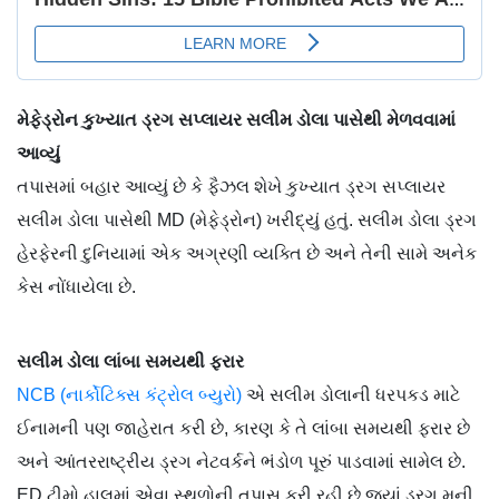
મેફેડ્રોન કુખ્યાત ડ્રગ સપ્લાયર સલીમ ડોલા પાસેથી મેળવવામાં
આવ્યું
તપાસમાં બહાર આવ્યું છે કે ફૈઝલ શેખે કુખ્યાત ડ્રગ સપ્લાયર
સલીમ ડોલા પાસેથી MD (મેફેડ્રોન) ખરીદ્યું હતું. સલીમ ડોલા ડ્રગ
હેરફેરની દુનિયામાં એક અગ્રણી વ્યક્તિ છે અને તેની સામે અનેક
કેસ નોંધાયેલા છે.
સલીમ ડોલા લાંબા સમયથી ફરાર
NCB (નાર્કોટિક્સ કંટ્રોલ બ્યુરો)
એ સલીમ ડોલાની ધરપકડ માટે
ઈનામની પણ જાહેરાત કરી છે, કારણ કે તે લાંબા સમયથી ફરાર છે
અને આંતરરાષ્ટ્રીય ડ્રગ નેટવર્કને ભંડોળ પૂરું પાડવામાં સામેલ છે.
ED ટીમો હાલમાં એવા સ્થળોની તપાસ કરી રહી છે જ્યાં ડ્રગ મની