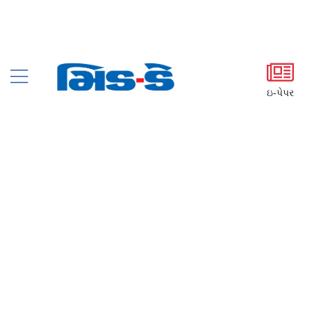
ઇ-પેપર