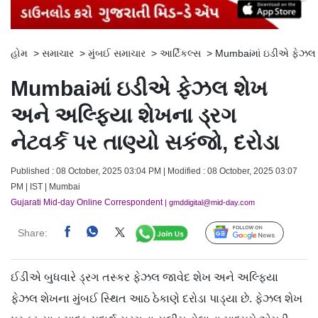
હોમ
>
સમાચાર
>
મુંબઈ સમાચાર
>
આર્ટિકલ્સ
>
Mumbaiમાં ઇડીએ ફેઝલ શે
Mumbaiમાં ઇડીએ ફેઝલ શેખ
અને અલ્ફિયા શેખના ડ્રગ
નેટવર્ક પર તાણ્યો સકંજો, દરોડા
Published : 08 October, 2025 03:04 PM | Modified : 08 October, 2025 03:07
PM | IST | Mumbai
Gujarati Mid-day Online Correspondent
| gmddigital@mid-day.com
Share:
Follow Us
ઈડીએ બુધવારે ડ્રગ તસ્કર ફેઝલ જાવેદ શેખ અને અલ્ફિયા
ફેઝલ શેખના મુંબઈ સ્થિત આઠ ઠેકાણે દરોડા પાડ્યા છે. ફેઝલ શેખ