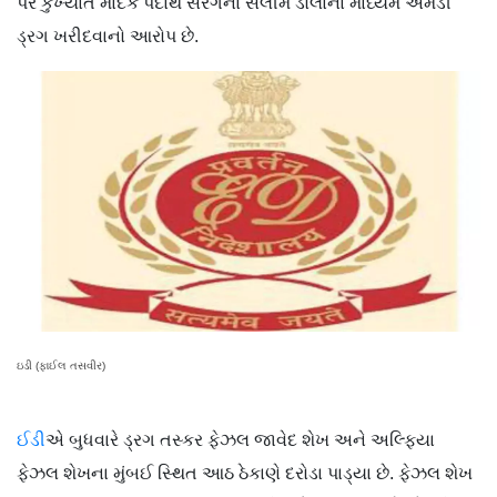
પર કુખ્યાત માદક પદાર્થ સરગના સલીમ ડોલાના માધ્યમે એમડી
ડ્રગ ખરીદવાનો આરોપ છે.
ઇડી (ફાઈલ તસવીર)
ઈડી
એ બુધવારે ડ્રગ તસ્કર ફેઝલ જાવેદ શેખ અને અલ્ફિયા
ફેઝલ શેખના મુંબઈ સ્થિત આઠ ઠેકાણે દરોડા પાડ્યા છે. ફેઝલ શેખ