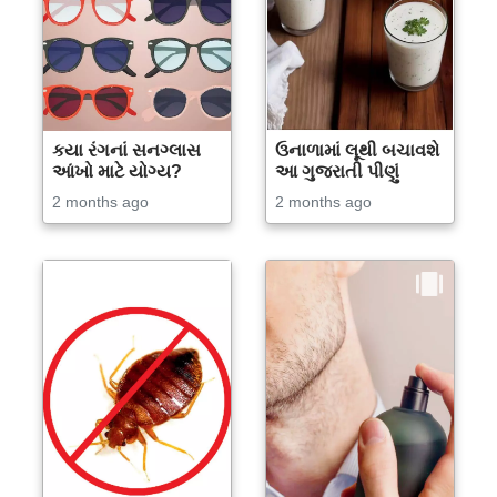
કયા રંગનાં સનગ્લાસ
ઉનાળામાં લૂથી બચાવશે
આંખો માટે યોગ્ય?
આ ગુજરાતી પીણું
2 months ago
2 months ago