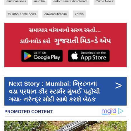
mumbai news
mumbai
enforcement directorate
Crime News
mumbai crime news
dawood ibrahim
kerala
>
Next Story : Mumbai: બ્રિટનના
વડા પ્રધાન કીર સ્ટાર્મર મુંબઈ પહોંચી
ગયા- નરેન્દ્ર મોદી સાથે કરશે બેઠક