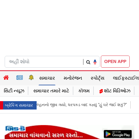
|
OPEN APP
સમાચાર
મનોરંજન
સ્પોર્ટ્સ
લાઈફસ્ટાઈલ
સિટી ન્યૂઝ
સમાચાર તમારે માટે
કૉલમ
શૉટ વિડિઓઝ
કડ બાદ કહ્યું “હું ઘરે જઈ શકું?”
‘હું બાબા બાગેશ્વર નથી...’: IIT દિલ્હીમાં વિદ્
બ્રેકિંગ સમાચાર