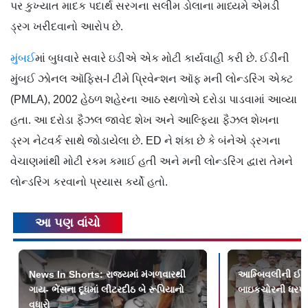
પર કુખ્યાત માદક પદાર્થ સરગના સલીમ ડોલાના માધ્યમે એમડી
ડ્રગ ખરીદવાનો આરોપ છે.
મુંબઈ
માં બુધવારે સવારે ઇડીએ એક મોટી કાર્યવાહી કરી છે. ઈડીની
મુંબઈ ઝોનલ ઑફિસ-I ટીમે પ્રિવેન્શન ઑફ મની લોન્ડરિંગ એક્ટ
(PMLA), 2002 હેઠળ શહેરના આઠ સ્થળોએ દરોડા પાડવામાં આવ્યા
હતા. આ દરોડા ફૈઝલ જાવેદ શેખ અને આલ્ફિયા ફૈઝલ શેખના
ડ્રગ નેટવર્ક સાથે જોડાયેલા છે. ED ને શંકા છે કે બંનેએ ડ્રગના
વેચાણમાંથી મોટી રકમ કમાઈ હતી અને મની લોન્ડરિંગ દ્વારા તેમને
લોન્ડરિંગ કરવાનો પ્રયાસ કર્યો હતો.
આ પણ વાંચો
News In Shorts: રાજ્યમાં મંગળવારથી
આમ્બિવલીની ઈરાન
ગાય- ભેંસના દૂધમાં લીટરદીઠ બે રૂપિયાનો
બાઇકચોરની ધરપ
વધારો