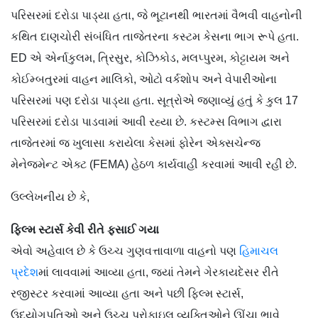
પરિસરમાં દરોડા પાડ્યા હતા, જે ભૂટાનથી ભારતમાં વૈભવી વાહનોની
કથિત દાણચોરી સંબંધિત તાજેતરના કસ્ટમ કેસના ભાગ રૂપે હતા.
ED એ એર્નાકુલમ, ત્રિસુર, કોઝિકોડ, મલપ્પુરમ, કોટ્ટાયમ અને
કોઈમ્બતુરમાં વાહન માલિકો, ઓટો વર્કશોપ અને વેપારીઓના
પરિસરમાં પણ દરોડા પાડ્યા હતા. સૂત્રોએ જણાવ્યું હતું કે કુલ 17
પરિસરમાં દરોડા પાડવામાં આવી રહ્યા છે. કસ્ટમ્સ વિભાગ દ્વારા
તાજેતરમાં જ ખુલાસા કરાયેલા કેસમાં ફોરેન એક્સચેન્જ
મેનેજમેન્ટ એક્ટ (FEMA) હેઠળ કાર્યવાહી કરવામાં આવી રહી છે.
ઉલ્લેખનીય છે કે,
ફિલ્મ સ્ટાર્સ કેવી રીતે ફસાઈ ગયા
એવો અહેવાલ છે કે ઉચ્ચ ગુણવત્તાવાળા વાહનો પણ
હિમાચલ
પ્રદેશ
માં લાવવામાં આવ્યા હતા, જ્યાં તેમને ગેરકાયદેસર રીતે
રજીસ્ટર કરવામાં આવ્યા હતા અને પછી ફિલ્મ સ્ટાર્સ,
ઉદ્યોગપતિઓ અને ઉચ્ચ પ્રોફાઇલ વ્યક્તિઓને ઊંચા ભાવે