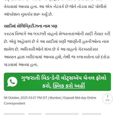
વેચવામાં આવ્યા હતા. આ એક નેટવર્ક છે જેને તોડવા માટે પોલીસે
ઑપરેશન નુમકોર શરૂ કર્યું છે.
યાદીમાં સેલિબ્રિટીઝના નામ પણ
કસ્ટમ વિભાગે આ લક્ઝરી વાહનો મેળવનારાઓની યાદી તૈયાર કરી
છે. એવું અહેવાલ છે કે આ યાદીમાં ઘણી જાણીતી હસ્તીઓના નામ
શામેલ છે. અધિકારીઓને શંકા છે કે આ વાહનો ગેરકાયદેસર
આયાત દ્વારા ખરીદવામાં આવ્યા હશે, તેથી જ કલાકારોના ઘરે દરોડા
પાડવામાં આવ્યા હતા.
08 October, 2025 03:07 PM IST | Mumbai | Gujarati Mid-day Online
ટોચ
Correspondent