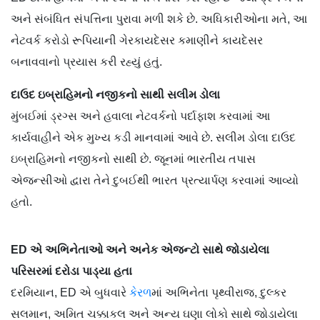
અને સંબંધિત સંપત્તિના પુરાવા મળી શકે છે. અધિકારીઓના મતે, આ
નેટવર્ક કરોડો રૂપિયાની ગેરકાયદેસર કમાણીને કાયદેસર
બનાવવાનો પ્રયાસ કરી રહ્યું હતું.
દાઉદ ઇબ્રાહિમનો નજીકનો સાથી સલીમ ડોલા
મુંબઈમાં ડ્રગ્સ અને હવાલા નેટવર્કનો પર્દાફાશ કરવામાં આ
કાર્યવાહીને એક મુખ્ય કડી માનવામાં આવે છે. સલીમ ડોલા દાઉદ
ઇબ્રાહિમનો નજીકનો સાથી છે. જૂનમાં ભારતીય તપાસ
એજન્સીઓ દ્વારા તેને દુબઈથી ભારત પ્રત્યાર્પણ કરવામાં આવ્યો
હતો.
ED એ અભિનેતાઓ અને અનેક એજન્ટો સાથે જોડાયેલા
પરિસરમાં દરોડા પાડ્યા હતા
દરમિયાન, ED એ બુધવારે
કેરળ
માં અભિનેતા પૃથ્વીરાજ, દુલ્કર
સલમાન, અમિત ચક્કાકલ અને અન્ય ઘણા લોકો સાથે જોડાયેલા