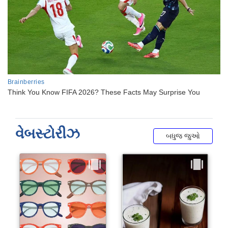
વેબસ્ટોરીઝ
બધુજ જુઓ