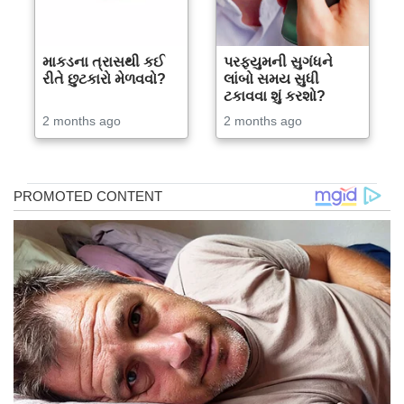
માકડના ત્રાસથી કઈ
પરફ્યુમની સુગંધને
રીતે છુટકારો મેળવવો?
લાંબો સમય સુધી
ટકાવવા શું કરશો?
2 months ago
2 months ago