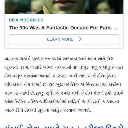
વાહનચાલકોને પ્રથમ તબક્કામાં ખારપાડા અને ખાંબ ખાતે ટોલ
ચૂકવવો પડશે, જ્યારે બીજા તબક્કામાં પોલાદપુર નજીક લોહારે ખાતે
ટોલ વસૂલ કરવામાં આવશે. ખારપાડા અને ખાંબ ખાતે ટોલબૂથના
બાંધકામને વેગ મળ્યો છે. ટોલબૂથ પર સિગ્નલ-સિસ્ટમ પણ કાર્યરત
કરવામાં આવી છે. હજી સુધી એ સ્પષ્ટ નથી કે ટોલ કેટલો હશે. હાઇવે
ઑથોરિટીના વરિષ્ઠ અધિકારીઓએ માહિતી આપી હતી કે આવતા
અઠવાડિયે ટોલની સૂચના જાહેર કરવામાં આવશે.