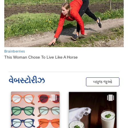
વેબસ્ટોરીઝ
બધુજ જુઓ