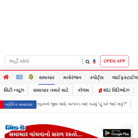
|
OPEN APP
સમાચાર
મનોરંજન
સ્પોર્ટ્સ
લાઈફસ્ટાઈલ
સિટી ન્યૂઝ
સમાચાર તમારે માટે
કૉલમ
શૉટ વિડિઓઝ
પકડ બાદ કહ્યું “હું ઘરે જઈ શકું?”
‘હું બાબા બાગેશ્વર નથી...’: IIT દિલ્હીમાં વિદ
બ્રેકિંગ સમાચાર