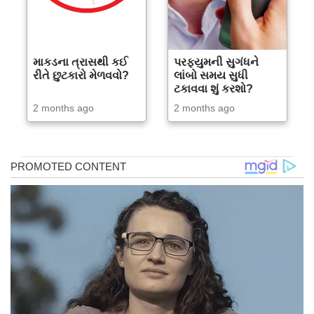
માકડના ત્રાસથી કઈ
પરફ્યુમની સુગંધને
રીતે છુટકારો મેળવવો?
લાંબો સમય સુધી
ટકાવવા શું કરશો?
2 months ago
2 months ago