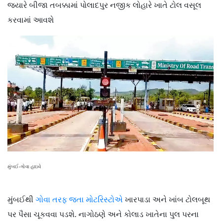
જ્યારે બીજા તબક્કામાં પોલાદપુર નજીક લોહારે ખાતે ટોલ વસૂલ
કરવામાં આવશે
મુંબઈ-ગોવા હાઇવે
મુંબઈથી
ગોવા તરફ જતા મોટરિસ્ટોએ
ખારપાડા અને ખાંબ ટોલબૂથ
પર પૈસા ચૂકવવા પડશે. નાગોઠણે અને કોલાડ ખાતેના પુલ પરના