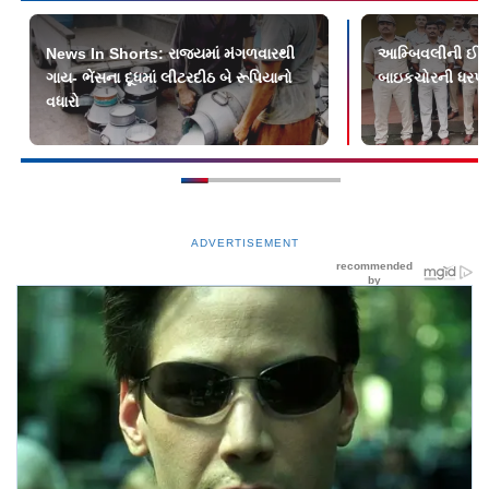
News In Shorts: રાજ્યમાં મંગળવારથી
આમ્બિવલીની ઈરાન
ગાય- ભેંસના દૂધમાં લીટરદીઠ બે રૂપિયાનો
બાઇકચોરની ધરપ
વધારો
ADVERTISEMENT