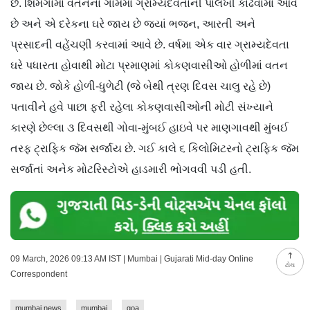
છે. શિમગામાં વતનના ગામમાં ગ્રામ્યદેવતાની પાલખી કાઢવામાં આવે
છે અને એ દરેકના ઘરે જાય છે જ્યાં ભજન, આરતી અને
પ્રસાદની વહેંચણી કરવામાં આવે છે. વર્ષમા એક વાર ગ્રામ્યદેવતા
ઘરે પધારતા હોવાથી મોટા પ્રમાણમાં કોકણવાસીઓ હોળીમાં વતન
જાય છે. જોકે હોળી-ધુળેટી (જે બેથી ત્રણ દિવસ ચાલુ રહે છે)
પતાવીને હવે પાછા ફરી રહેલા કોકણવાસીઓની મોટી સંખ્યાને
કારણે છેલ્લા ૩ દિવસથી ગોવા-મુંબઈ હાઇવે પર માણગાવથી મુંબઈ
તરફ ટ્રાફિક જૅમ સર્જાય છે. ગઈ કાલે ૬ કિલોમિટરનો ટ્રાફિક જૅમ
સર્જાતાં અનેક મોટરિસ્ટોએ હાડમારી ભોગવવી પડી હતી.
09 March, 2026 09:13 AM IST | Mumbai | Gujarati Mid-day Online
ટોચ
Correspondent
mumbai news
mumbai
goa