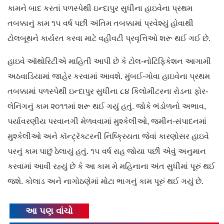
કામને બાદ કરતાં પળસ્પેથી ઇન્દાપુર સુધીના હાઇવેના પ્રથમ
તબક્કાનું કામ ૧૫ વર્ષ પછી અંતિમ તબક્કામાં પ્રવેશ્યું હોવાથી
ટોલબૂથને કાર્યરત કરવા માટે વહીવટી પ્રવૃત્તિઓ શરૂ થઈ ગઈ છે.
હાઇવે ઑથોરિટીએ માહિતી આપી છે કે ટોલ-નોટિફિકેશન આગામી
અઠવાડિયામાં જાહેર કરવામાં આવશે. મુંબઈ-ગોવા હાઇવેના પ્રથમ
તબક્કામાં પળસ્પેથી ઇન્દાપુર સુધીના ૮૪ કિલોમીટરના રોડના ફોર-
લેનિંગનું કામ ૨૦૧૧માં શરૂ થઈ ગયું હતું. જોકે ભંડોળનો અભાવ,
પર્યાવરણીય પરવાનગી મેળવવામાં મુશ્કેલીઓ, જમીન-સંપાદનમાં
મુશ્કેલીઓ અને કૉન્ટ્રૅક્ટરની નિષ્ક્રિયતા જેવાં કારણોસર હાઇવે
પરનું કામ પાછું ઠેલાયું હતું. ૧૫ વર્ષ રાહ જોયા પછી એવું અનુમાન
કરવામાં આવી રહ્યું છે કે આ કામ મે મહિનાના અંત સુધીમાં પૂરું થઈ
જશે. કોલાડ અને નાગોઠણેમાં મોટા ભાગનું કામ પૂરું થઈ ગયું છે.
આ પણ વાંચો