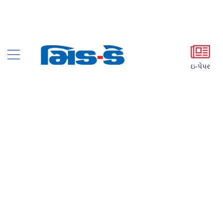
ઇ-પેપર