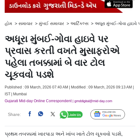
હોમ
>
સમાચાર
>
મુંબઈ સમાચાર
>
આર્ટિકલ્સ
>
અધૂરા મુંબઈ-ગોવા હાઇવે 
અધૂરા મુંબઈ-ગોવા હાઇવે પર
પ્રવાસ કરતી વખતે મુસાફરોએ
પહેલા તબક્કામાં બે વાર ટોલ
ચૂકવવો પડશે
Published : 09 March, 2026 07:40 AM | Modified : 09 March, 2026 09:13 AM |
IST | Mumbai
Gujarati Mid-day Online Correspondent
| gmddigital@mid-day.com
Share:
Follow Us
પ્રથમ તબક્કામાં ખારપાડા અને ખાંબ ખાતે ટોલ ચૂકવવો પડશે,