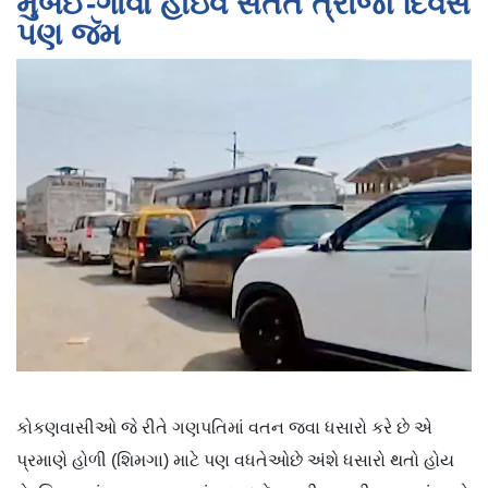
મુંબઈ-ગોવા હાઇવે સતત ત્રીજા દિવસે
પણ જૅમ
કોકણવાસીઓ જે રીતે ગણપતિમાં વતન જવા ધસારો કરે છે એ
પ્રમાણે હોળી (શિમગા) માટે પણ વધતેઓછે અંશે ધસારો થતો હોય