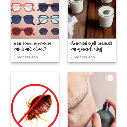
કયા રંગનાં સનગ્લાસ
ઉનાળામાં લૂથી બચાવશે
આંખો માટે યોગ્ય?
આ ગુજરાતી પીણું
2 months ago
2 months ago