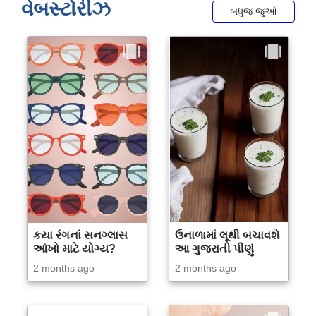
વેબસ્ટોરીઝ
બધુજ જુઓ
કયા રંગનાં સનગ્લાસ
ઉનાળામાં લૂથી બચાવશે
આંખો માટે યોગ્ય?
આ ગુજરાતી પીણું
2 months ago
2 months ago