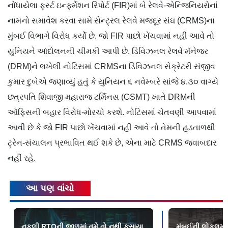
નોંધાયેલા ફર્સ્ટ ઇન્ફર્મેશન રિપોર્ટ (FIR)માં બે રેલવે-એન્જિનિયરોનાં
નામનો સમાવેશ કરવા સામે સેન્ટ્રલ રેલવે મજદૂર સંઘ (CRMS)ના
મુંબઈ વિભાગે વિરોધ કર્યો છે. જો FIR પાછો ખેંચવામાં નહીં આવે તો
યુનિયને આંદોલનની ચીમકી આપી છે. ડિવિઝનલ રેલવે મૅનેજર
(DRM)ને લખેલી નોટિસમાં CRMSના ડિવિઝનલ સેક્રેટરી સંજીવ
કુમાર દુબેએ જણાવ્યું હતું કે યુનિયન ૬ નવેમ્બરે સાંજે ૪.૩૦ વાગ્યે
છત્રપતિ શિવાજી મહારાજ ટર્મિનસ (CSMT) ખાતે DRMની
ઑફિસની બહાર વિરોધ-મોરચો કરશે. નોટિસમાં ચેતવણી આપવામાં
આવી છે કે જો FIR પાછો ખેંચવામાં નહીં આવે તો તેમની હડતાળથી
ટ્રેન-સંચાલન પ્રભાવિત થઈ શકે છે, એના માટે CRMS જવાબદાર
નહીં રહે.
આ પણ વાંચો
નકલી RTOની જાળમાં તમે તો નથી ફસાયા
મુંબઈની લોકલમાં 