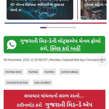
ને? બેંકના સિનિયર અધિકારીએ ગુમાવ્યા
ટ્રેનમાં મહિલા પર
લાખો રુ.
06 November, 2025 11:35 AM IST | Mumbai | Gujarati Mid-day Correspondent
ટોચ
mumbai news
mumbai
mumbra
central railway
mumbai local train
train accident