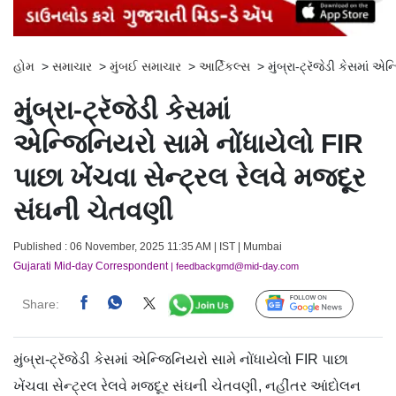
હોમ
>
સમાચાર
>
મુંબઈ સમાચાર
>
આર્ટિકલ્સ
>
મુંબ્રા-ટ્રૅજેડી કેસમાં 
મુંબ્રા-ટ્રૅજેડી કેસમાં
એન્જિનિયરો સામે નોંધાયેલો FIR
પાછા ખેંચવા સેન્ટ્રલ રેલવે મજદૂર
સંઘની ચેતવણી
Published : 06 November, 2025 11:35 AM | IST | Mumbai
Gujarati Mid-day Correspondent
| feedbackgmd@mid-day.com
Share:
Follow Us
મુંબ્રા-ટ્રૅજેડી કેસમાં એન્જિનિયરો સામે નોંધાયેલો FIR પાછા
ખેંચવા સેન્ટ્રલ રેલવે મજદૂર સંઘની ચેતવણી, નહીંતર આંદોલન