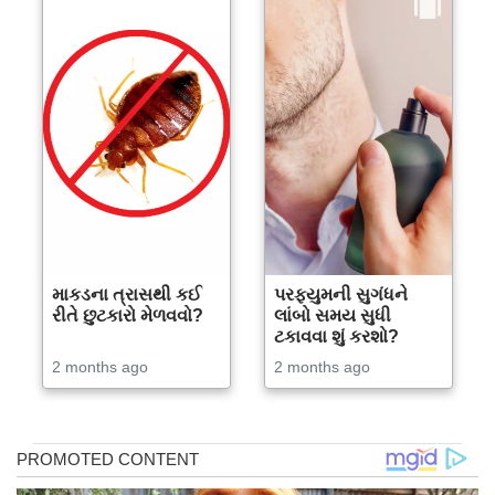
માકડના ત્રાસથી કઈ
પરફ્યુમની સુગંધને
રીતે છુટકારો મેળવવો?
લાંબો સમય સુધી
ટકાવવા શું કરશો?
2 months ago
2 months ago