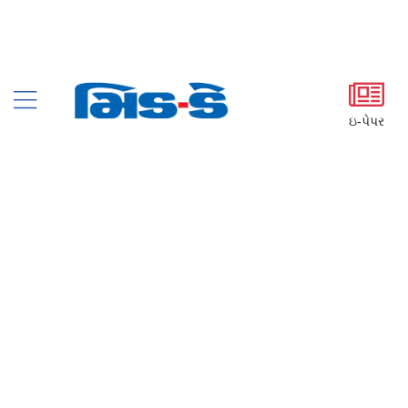
ઇ-પેપર