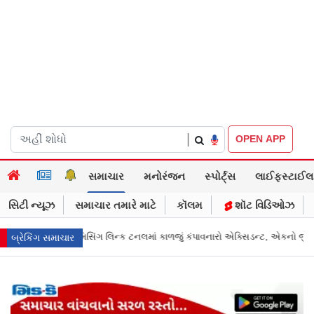
|
OPEN APP
સમાચાર
મનોરંજન
સ્પોર્ટ્સ
લાઈફસ્ટાઈલ
સિટી ન્યૂઝ
સમાચાર તમારે માટે
કૉલમ
શૉટ વિડિઓઝ
વનારો એક્સિડન્ટ, એકનો જીવ ગયો
Gujarat News: મોરબીમાં મેજિક! કૂવાનું પાણી દ
બ્રેકિંગ સમાચાર