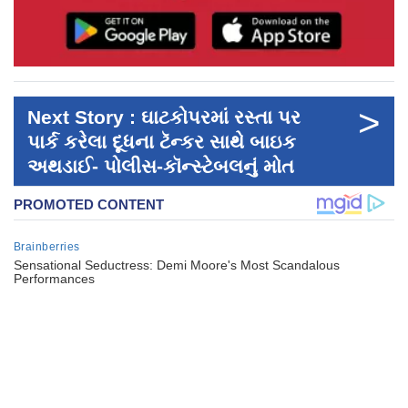
>
Next Story : ઘાટકોપરમાં રસ્તા પર
પાર્ક કરેલા દૂધના ટૅન્કર સાથે બાઇક
અથડાઈ- પોલીસ-કૉન્સ્ટેબલનું મોત