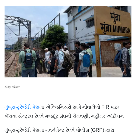
મુંબ્રા સ્ટેશન
મુંબ્રા-ટ્રૅજેડી કેસ
માં એન્જિનિયરો સામે નોંધાયેલો FIR પાછા
ખેંચવા સેન્ટ્રલ રેલવે મજદૂર સંઘની ચેતવણી, નહીંતર આંદોલન
મુંબ્રા-ટ્રૅજેડી કેસમાં ગવર્નમેન્ટ રેલવે પોલીસ (GRP) દ્વારા