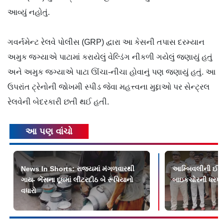
આવ્યું નહોતું.
ગવર્નમેન્ટ રેલવે પોલીસ (GRP) દ્વારા આ કેસની તપાસ દરમ્યાન
અમુક જગ્યાએ પાટામાં કરાયેલું વેલ્ડિંગ નીકળી ગયેલું જણાયું હતું
અને અમુક જગ્યાએ પાટા ઊંચા-નીચા હોવાનું પણ જણાયું હતું. આ
ઉપરાંત ટ્રેનોની જોખમી સ્પીડ જેવા મહત્ત્વના મુદ્દાઓ પર સેન્ટ્રલ
રેલવેની બેદરકારી છતી થઈ હતી.
આ પણ વાંચો
News In Shorts: રાજ્યમાં મંગળવારથી
આમ્બિવલીની ઈરાન
ગાય- ભેંસના દૂધમાં લીટરદીઠ બે રૂપિયાનો
બાઇકચોરની ધરપ
વધારો