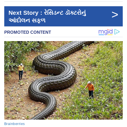
>
Next Story : રેસિડન્ટ ડૉક્ટરોનું
આંદોલન સફળ