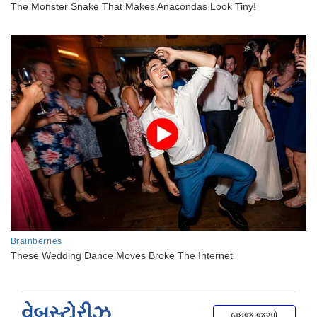
વેબસ્ટોરીઝ
બધુજ જુઓ