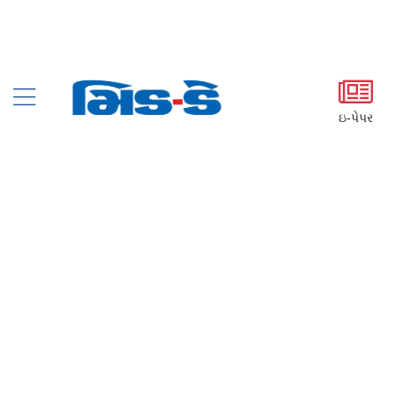
ઇ-પેપર