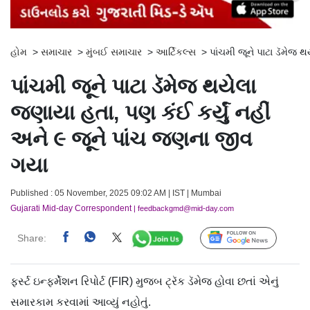
હોમ
>
સમાચાર
>
મુંબઈ સમાચાર
>
આર્ટિકલ્સ
>
પાંચમી જૂને પાટા ડૅમેજ 
પાંચમી જૂને પાટા ડૅમેજ થયેલા
જણાયા હતા, પણ કંઈ કર્યું નહીં
અને ૯ જૂને પાંચ જણના જીવ
ગયા
Published : 05 November, 2025 09:02 AM | IST | Mumbai
Gujarati Mid-day Correspondent
| feedbackgmd@mid-day.com
Share:
Follow Us
ફર્સ્ટ ઇન્ફર્મેશન રિપોર્ટ (FIR) મુજબ ટ્રૅક ડૅમેજ હોવા છતાં એનું
સમારકામ કરવામાં આવ્યું નહોતું.