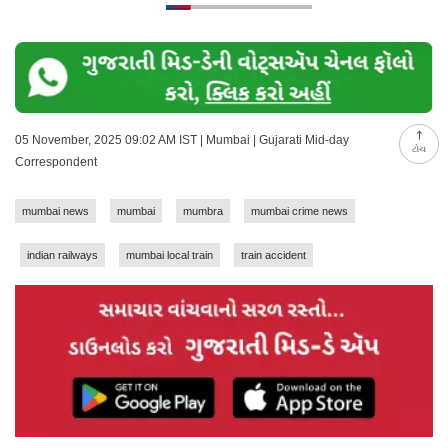
05 November, 2025 09:02 AM IST | Mumbai | Gujarati Mid-day
ટોચ
Correspondent
mumbai news
mumbai
mumbra
mumbai crime news
indian railways
mumbai local train
train accident