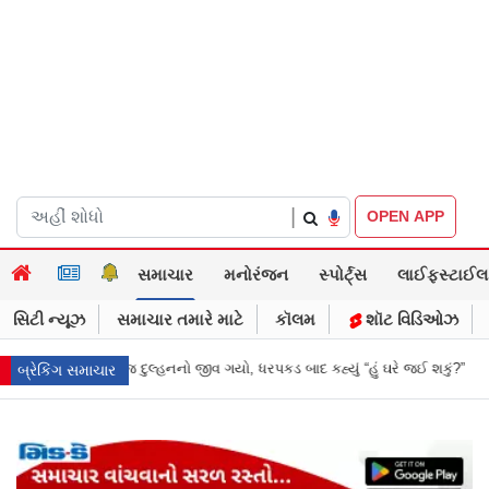
|
OPEN APP
સમાચાર
મનોરંજન
સ્પોર્ટ્સ
લાઈફસ્ટાઈલ
સિટી ન્યૂઝ
સમાચાર તમારે માટે
કૉલમ
શૉટ વિડિઓઝ
કડ બાદ કહ્યું “હું ઘરે જઈ શકું?”
‘હું બાબા બાગેશ્વર નથી...’: IIT દિલ્હીમાં વિદ
બ્રેકિંગ સમાચાર