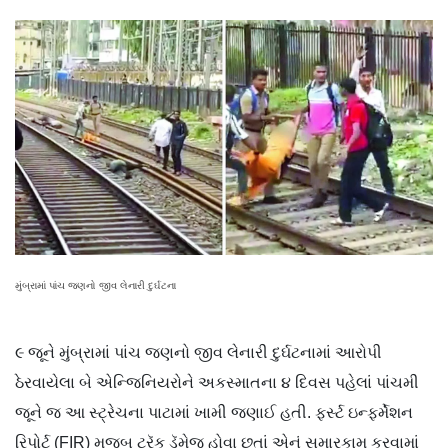
મુંબ્રામાં પાંચ જણનો જીવ લેનારી દુર્ઘટના
૯ જૂને મુંબ્રામાં પાંચ જણનો જીવ લેનારી દુર્ઘટનામાં આરોપી
ઠેરવાયેલા બે એન્જિનિયરોને અકસ્માતના ૪ દિવસ પહેલાં પાંચમી
જૂને જ આ સ્ટ્રેચના પાટામાં ખામી જણાઈ હતી. ફર્સ્ટ ઇન્ફર્મેશન
રિપોર્ટ (FIR) મુજબ ટ્રૅક ડૅમેજ હોવા છતાં એનું સમારકામ કરવામાં