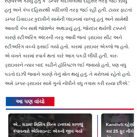
રણવરેએ કહ્યું હતું કે ‘ડમ્પર કાંદીવલીથી દહિસર તરફ જઈ રહ્યું
હતું અને કૅબ દહિસરથી કાંદિવલી તરફ જઈ રહી હતી. ટાયર ફાટતાં
ડમ્પર ડિવાઇડર કુદાવીને સામેની લાઇનમાં ચાલ્યું હતું અને સામેથી
આવતી કૅબ સાથે જોશભેર અથડાયું હતું. જોરદાર થયેલી ટક્કરને
કારણે સ્ટીઅરિંગ અંદરની તરફ આવી જતાં ડ્રાઇવર સીટ અને
સ્ટીઅરિંગ વચ્ચે ફસાઈ ગયો હતો. કારમાં ડ્રાઇવર એકલો જ હતો.
એ વખતે કારમાં સ્પાર્ક થતાં કારે આગ પકડી લીધી હતી. કાર-
ડ્રાઇવરને ત્યાર બાદ કાઢીને હૉસ્પિટલ લઈ જવાયો હતો, પણ વધુ
પડતો દાઝી જવાને કારણે તેનું મોત થયું હતું. તે મરોલમાં રહેતો હતો.
અમે ડમ્પર-ડ્રાઇવર સામે ગુનો નોંધીને વધુ તપાસ કરી રહ્યા છીએ.’
આ પણ વાંચો
એ... ધડામ! મિસિંગ લિન્ક ટનલમાં કાળજું
Kandivli:રહેણાંક 
કંપાવનારો એક્સિડન્ટ: એકનો જીવ ગયો
કાર 25 ફૂટ નીચે