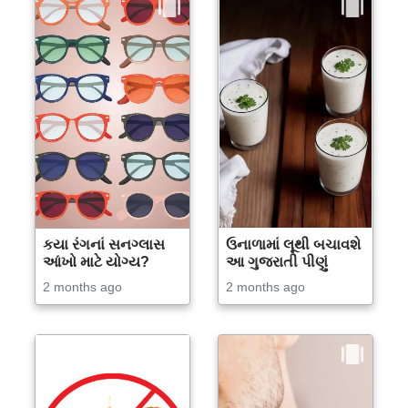
કયા રંગનાં સનગ્લાસ
ઉનાળામાં લૂથી બચાવશે
આંખો માટે યોગ્ય?
આ ગુજરાતી પીણું
2 months ago
2 months ago