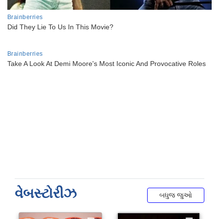
વેબસ્ટોરીઝ
બધુજ જુઓ