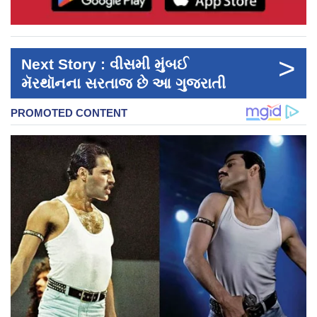
>
Next Story : વીસમી મુંબઈ
મૅરથૉનના સરતાજ છે આ ગુજરાતી