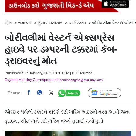
હોમ
>
સમાચાર
>
મુંબઈ સમાચાર
>
આર્ટિકલ્સ
>
બોરીવલીમાં વેસ્ટર્ન એક્સપ
બોરીવલીમાં વેસ્ટર્ન એક્સપ્રેસ
હાઇવે પર ડમ્પરની ટક્કરમાં કૅબ-
ડ્રાઇવરનું મોત
Published : 17 January, 2025 01:19 PM | IST | Mumbai
Gujarati Mid-day Correspondent
| feedbackgmd@mid-day.com
Share:
Follow Us
જોરદાર થયેલી ટક્કરને કારણે સ્ટીઅરિંગ અંદરની તરફ આવી જતાં
ડ્રાઇવર સીટ અને સ્ટીઅરિંગ વચ્ચે ફસાઈ ગયો હતો