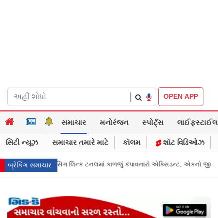
|
OPEN APP
સમાચાર
મનોરંજન
સ્પોર્ટ્સ
લાઈફસ્ટાઈલ
સિટી ન્યૂઝ
સમાચાર તમારે માટે
કૉલમ
શૉટ વિડિઓઝ
રો એક્સિડન્ટ, એકનો જીવ ગયો
Gujarat News: મોરબીમાં મેજિક! કૂવાનું પાણી દરિયા
બ્રેકિંગ સમાચાર