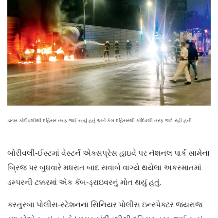
ડમ્પર કાંદીવલીથી દહિસર તરફ જઈ રહ્યું હતું અને કૅબ દહિસરથી કાંદિવલી તરફ જઈ રહી હતી
બોરીવલી-ઈસ્ટમાં વેસ્ટર્ન એક્સપ્રેસ હાઇવે પર નૅશનલ પાર્ક સામેના
બ્રિજ પર બુધવારે મધરાત બાદ સવાબે વાગ્યે થયેલા અકસ્માતમાં
ડમ્પરની ટક્કરમાં એક કૅબ-ડ્રાઇવરનું મોત થયું હતું.
કસ્તુરબા પોલીસ-સ્ટેશનના સિનિયર પોલીસ ઇન્સ્પેક્ટર જયરાજ