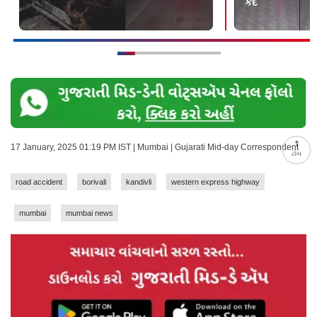
કેદ
17 January, 2025 01:19 PM IST | Mumbai | Gujarati Mid-day Correspondent
ટોચ
road accident
borivali
kandivli
western express highway
mumbai
mumbai news