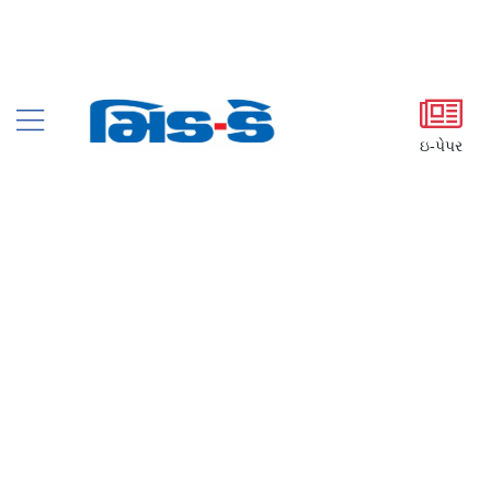
ઇ-પેપર