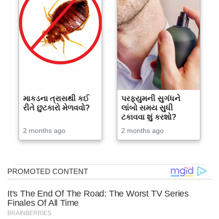
માકડના ત્રાસથી કઈ
પરફ્યુમની સુગંધને
રીતે છુટકારો મેળવવો?
લાંબો સમય સુધી
ટકાવવા શું કરશો?
2 months ago
2 months ago