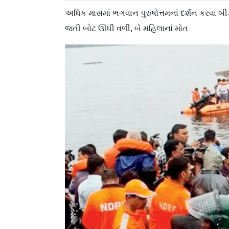
અધિક માસમાં ભગવાન પુરુષોત્તમનાં દર્શન કરવા બી
જતી બોટ ઊંધી વળી, બે મહિલાનાં મોત