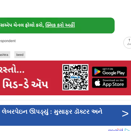
respondent
ટો
shtra
beed
>
ે લેબરપેઇન ઊપડ્યું : મુસાફર ડૉક્ટર અને