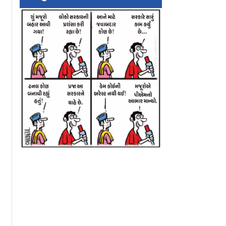
પણ કર્મે જૈન
નાગપુરના સાવજી
વ્હિસ્કી અને રમમાં
ત્ર
ભોજનને જોખમી
ફ્લેવર્સ ઉમેરતી અ
ાતીર્થની ૯૯
ગણાવનારા તુકારામ મુંઢે
કંપનીઓને FSSA
સામે પલટવાર
ફટકારી નોટિસ