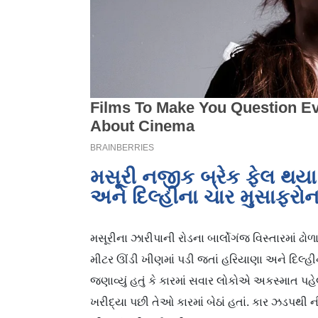
મસૂરી નજીક બ્રેક ફેલ થયા
અને દિલ્હીના ચાર મુસાફરોનાં
મસૂરીના ઝારીપાની રોડના બાર્લોગંજ વિસ્તારમાં ઢો
મીટર ઊંડી ખીણમાં પડી જતાં હરિયાણા અને દિલ્હ
જણાવ્યું હતું કે કારમાં સવાર લોકોએ અકસ્માત પ
ખરીદ્યા પછી તેઓ કારમાં બેઠાં હતાં. કાર ઝડપથી 