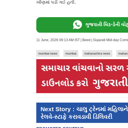
ખીણમાં પડી ગઈ હતી.
11 June, 2026 09:13 AM IST | Beed | Gujarati Mid-day Cor
mumbai news
mumbai
maharashtra news
mahara
Next Story : ચાલુ ટ્રેનમાં મહિલાન
રેલવે-સ્ટાફે કરાવડાવી ડિલિવરી