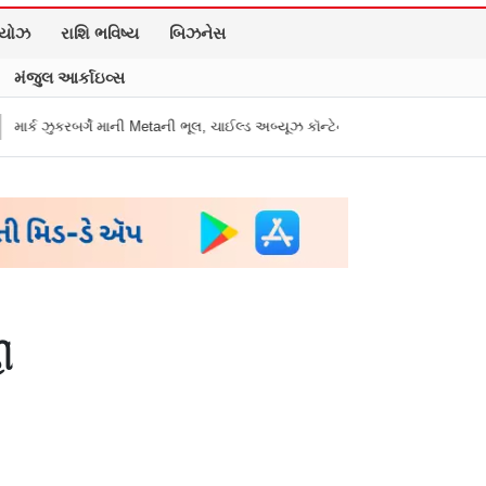
િયોઝ
રાશિ ભવિષ્ય
બિઝનેસ
મંજુલ આર્કાઇવ્સ
 માની Metaની ભૂલ, ચાઈલ્ડ અબ્યૂઝ કૉન્ટેન્ટ અને ડીપફેક પર માગી માફી
"અધિકારી
ં