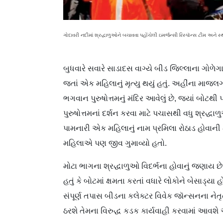
ગોદાવરી નદીમાં શ્રદ્ધાળુઓને બચાવવા પહોંચેલી ઇમર્જન્સી રિસ્પૉન્સ ટીમ અને સ્
બુધવારે સવારે સાડાદસ વાગ્યે બીડ જિલ્લાના ગોળેગ
જતાં એક મહિલાનું મૃત્યુ થયું હતું. અહીંના માજલગ
ભગવાન પુરુષોત્તમનું મંદિર આવેલું છે, જ્યાં બોટથી
પુરુષોત્તમનાં દર્શન કરવા માટે પચાસથી વધુ શ્રદ્ધા
પામનારી એક મહિલાનું નામ પ્રમિલા રોઠાડ હોવાન
મહિલાએ પણ જીવ ગુમાવ્યો હતો.
મોટા ભાગના શ્રદ્ધાળુઓ વિદર્ભના હોવાનું જણાય છે.
હતું કે બોટમાં ક્ષમતા કરતાં વધારે લોકોને બેસાડ્યા
સંપૂર્ણ તપાસ બીડના કલેક્ટર વિવેક જૉન્સનના નેત
ઠરશે તેમના વિરુદ્ધ કડક કાર્યવાહી કરવામાં આવશે 