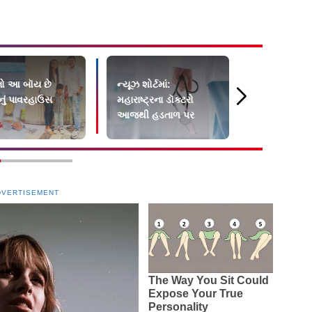
ષનો આ બૉય છે
ન્યૂઝ શોર્ટમાં:
જન્મે તેલુગુ 
નું પાવરહાઉસ
મહારાષ્ટ્રના ડૉક્ટરો
મહિલાએ પવિ
આજથી હડતાળ પર
શત્રુંજય મહ
યાત્રા કરી છે
DVERTISEMENT