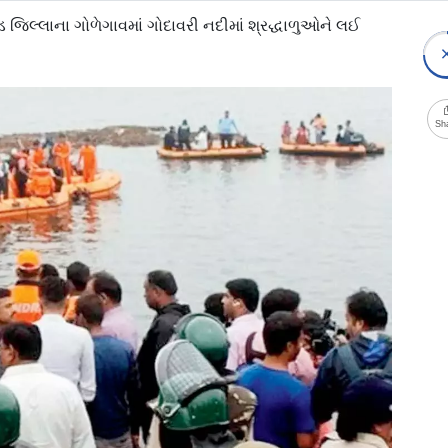
ડ જિલ્લાના ગોળેગાવમાં ગોદાવરી નદીમાં શ્રદ્ધાળુઓને લઈ
Sh