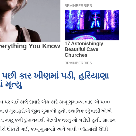
 પછી કાર ખીણમાં પડી, હરિયાણા
 મૃત્યુ
ળાવ પર ગઈ કાલે સવારે એક કારે કાબૂ ગુમાવ્યા બાદ એ ૫૦૦
ીના ૪ મુસાફરોએ જીવ ગુમાવ્યો હતો. સ્થાનિક રહેવાસીઓએ
હેલાં નજીકની દુકાનમાંથી કેટલીક વસ્તુઓ ખરીદી હતી. સામાન
નીચે ઊતરી ગઈ, કાબૂ ગુમાવ્યો અને ખાલી પ્લૉટમાંથી ઊંડી