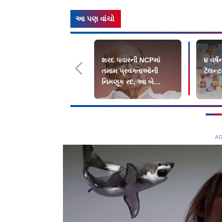
આ પણ વાંચો
શરદ પવારની NCPમાં
૪ વર્
તમામ પ્રવક્તાઓની
ટૅલન્ટ
નિમણૂક રદ, આ બે
પ્રવક્તાઓને સત્તાવાર પદ
A