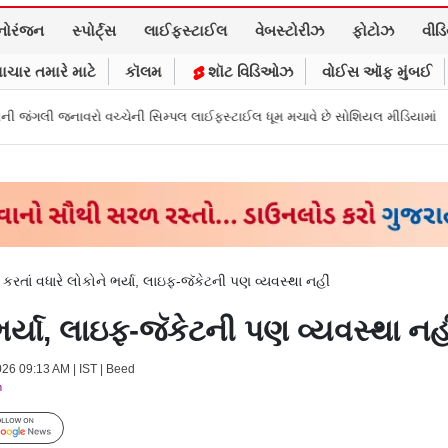
નોરંજન
સ્પોર્ટ્સ
લાઈફસ્ટાઈલ
વેબસ્ટોરીઝ
ફોટોઝ
વીડ
ાચાર તમારે માટે
કૉલમ
શૉટ વિડિઓઝ
વોઈસ ઑફ મુંબઈ
વચ્ચેની સિમ્પલ લાઈફસ્ટાઈલ ધૂમ મચાવે છે સોશિયલ મીડિયામાં
માર્ક ઝુકરબર્ગે
ા કરતાં વધારે લોકોને ભર્યા, લાઇફ-જૅકેટની પણ વ્યવસ્થા નહીં
 ભર્યા, લાઇફ-જૅકેટની પણ વ્યવસ્થા નહી
026 09:13 AM | IST | Beed
m
Follow Us