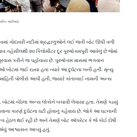
થાનિક માછીમારો.
ાવમાં ગોદાવરી નદીમાં શ્રદ્ધાળુઓને લ​ઈ જતી બોટ ઊંધી વળી
ાવ તહેસીલથી ૨૦ કિલોમીટર દૂર પુરુષોત્તમપુરી આવેલું છે જેમાં
 પ્રવાસ કરીને જ પહોંચાય છે. પુરુષોત્તમ માસમાં ભગવાન
ળુઓ બોટમાં જઈ રહ્યા હતા ત્યારે આ દુર્ઘટના બની હતી. મૃત્યુ
ી માહિતી પોલીસે આપી હતી, જ્યારે કાંતાબાઈ નામની અન્ય
 બોટમાં બેઠેલા અન્ય લોકોને બચાવી લેવાયા હતા. તેમણે કહ્યું
 હોવાના કારણે દુર્ઘટના ઘટી હોવાનું કહેવાય છે. જોકે આ ઘટનાની
ૃત્વ હેઠળ થઈ રહી છે અને તેમણે બોટ ઑપરેટર કે જે કોઈ દોષી
એવું આશ્વાસન આપ્યું હતું.