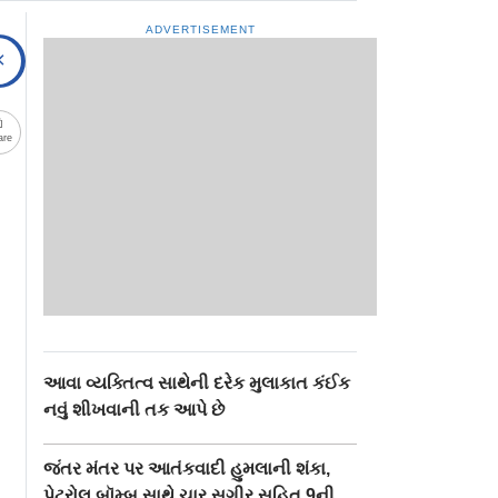
ADVERTISEMENT
are
આવા વ્યક્તિત્વ સાથેની દરેક મુલાકાત કંઈક
નવું શીખવાની તક આપે છે
જંતર મંતર પર આતંકવાદી હુમલાની શંકા,
પેટ્રોલ બૉમ્બ સાથે ચાર સગીર સહિત 9ની