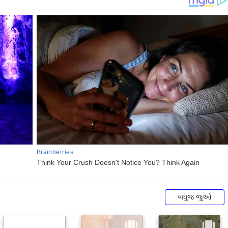
બધુજ જુઓ