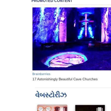
વેબસ્ટોરીઝ