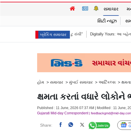
સમાચાર
મ
સિટી ન્યૂઝ
સમ
ાંધીને કહ્યું "હબીબી, કમ ટુ રાંચી"
Digitally Yours: આ બહેનની જંગલી જનાવરો 
બ્રેકિંગ સમાચાર
હોમ
>
સમાચાર
>
મુંબઈ સમાચાર
>
આર્ટિકલ્સ
>
ક્ષમત
ક્ષમતા કરતાં વધારે લોકોને
Published : 11 June, 2026 07:37 AM | Modified : 11 June, 2
Gujarati Mid-day Correspondent
| feedbackgmd@mid-day.co
Share: