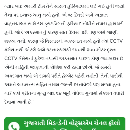
ત્યાર બાદ અમારી ટીમ તેને સાયન હૉસ્પિટલમાં લઈ ગઈ હતી જ્યાં
તેના પર ઇલાજ ચાલુ થયો હતો. એ જ દિવસે અમે અજ્ઞાત
વાહનચાલક સામે રૅશ-ડ્રાઇવિંગની ફરિયાદ નોંધીને તપાસ હાથ ધરી
હતી. જોકે અકસ્માતનું કારણ સાત દિવસ પછી પણ અમે જાણી
શક્યા નથી, કારણ જે વિસ્તારમાં અકસ્માત થયો હતો ત્યાં CCTV
કૅમેરા નથી એટલે અમે ઘટનાસ્થળથી ૧૫૦થી ૨૦૦ મીટર દૂરના
CCTV કૅમેરાનાં ફુટેજ તપાસી અકસ્માત પાછળ કોણ જવાબદાર છે
એની માહિતી જાણવાની કોશિશ કરી રહ્યા છીએ. જે સમયે
અક્સ્માત થયો એ સમયે પ્રીતે હેલ્મેટ પહેરી નહોતી. તેની પાસેથી
અમને લાઇસન્સ સહિત તમામ જરૂરી દસ્તાવેજો પણ મળ્યા હતા.
ગઈ કાલે પ્રીતના મૃત્યુ બાદ ૨૪ જૂને નોંધેલા ગુનામાં સેક્શન વધારી
દેવામાં આવી છે.’