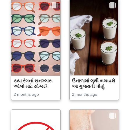
કયા રંગનાં સનગ્લાસ
ઉનાળામાં લૂથી બચાવશે
આંખો માટે યોગ્ય?
આ ગુજરાતી પીણું
2 months ago
2 months ago