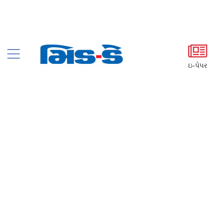
ઇ-પેપર