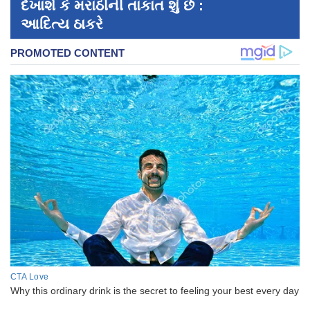
દેખાશે કે મરાઠીની તાકાત શું છે :
આદિત્ય ઠાકરે