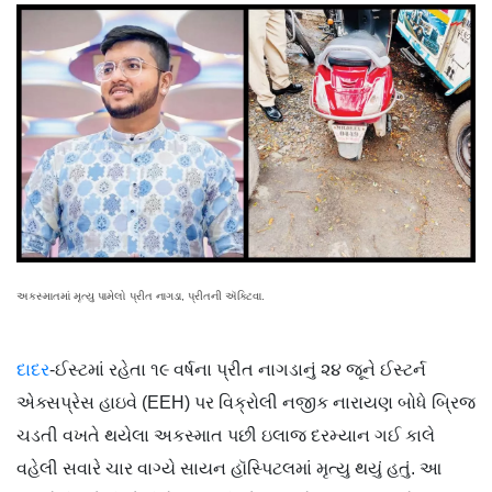
અકસ્માતમાં મૃત્યુ પામેલો પ્રીત નાગડા, પ્રીતની ઍ​ક્ટિવા.
દાદર
-ઈસ્ટમાં રહેતા ૧૯ વર્ષના પ્રીત નાગડાનું ૨૪ જૂને ઈસ્ટર્ન
એક્સપ્રેસ હાઇવે (EEH) પર વિક્રોલી નજીક નારાયણ બોધે બ્રિજ
ચડતી વખતે થયેલા અકસ્માત પછી ઇલાજ દરમ્યાન ગઈ કાલે
વહેલી સવારે ચાર વાગ્યે સાયન હૉસ્પિટલમાં મૃત્યુ થયું હતું. આ