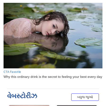
વેબસ્ટોરીઝ
બધુજ જુઓ