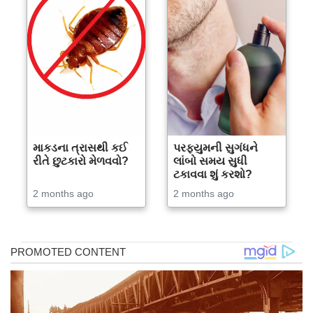
માકડના ત્રાસથી કઈ
પરફ્યુમની સુગંધને
રીતે છુટકારો મેળવવો?
લાંબો સમય સુધી
ટકાવવા શું કરશો?
2 months ago
2 months ago