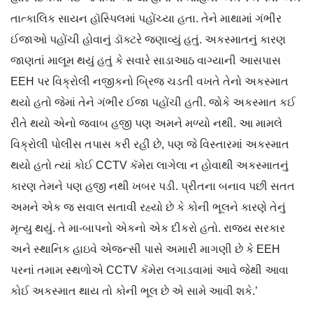
તાત્કાલિક સાયન હૉસ્પિલમાં પહોંચ્યા હતા. તેને માથામાં ગંભીર
ઈજાઓ પહોંચી હોવાનું ડૉક્ટરે જણાવ્યું હતું. અકસ્માતનું કારણ
જાણતાં માલૂમ થયું હતું કે સવારે સાડાઆઠ વાગ્યાની આસપાસ
EEH પર વિક્રોલી નજીકનો બ્રિજ ચડતી વખતે તેનો અકસ્માત
થયો હતો જેમાં તેને ગંભીર ઈજા પહોંચી હતી. જોકે અકસ્માત કઈ
રીતે થયો એનો જવાબ હજી પણ અમને મળ્યો નથી. આ મામલે
વિક્રોલી પોલીસ તપાસ કરી રહી છે, પણ જે વિસ્તારમાં અકસ્માત
થયો હતો ત્યાં કોઈ CCTV કૅમેરા લાગેલા ન હોવાથી અકસ્માતનું
કારણ તેમને પણ હજી નથી ખબર પડી. પ્રીતના બનાવ પછી સતત
અમને એક જ સવાલ સતાવી રહ્યો છે કે કોની ભૂલને કારણે તેનું
મૃત્યુ થયું. તે મા-બાપનો એકનો એક દીકરો હતો. રાજય સરકાર
અને સ્થાનિક હાઇવે એજન્સી પાસે અમારી માગણી છે કે EEH
પરનાં તમામ સ્થળોએ CCTV કૅમેરા લગાડવામાં આવે જેથી આવા
કોઈ અકસ્માત થાય તો કોની ભૂલ છે એ સામે આવી શકે.’