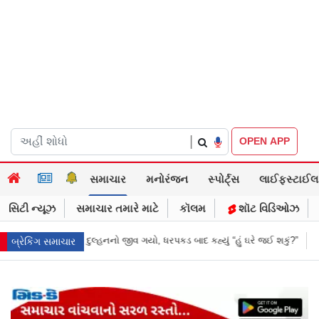
|
OPEN APP
સમાચાર
મનોરંજન
સ્પોર્ટ્સ
લાઈફસ્ટાઈલ
સિટી ન્યૂઝ
સમાચાર તમારે માટે
કૉલમ
શૉટ વિડિઓઝ
કડ બાદ કહ્યું “હું ઘરે જઈ શકું?”
‘હું બાબા બાગેશ્વર નથી...’: IIT દિલ્હીમાં વિદ
બ્રેકિંગ સમાચાર