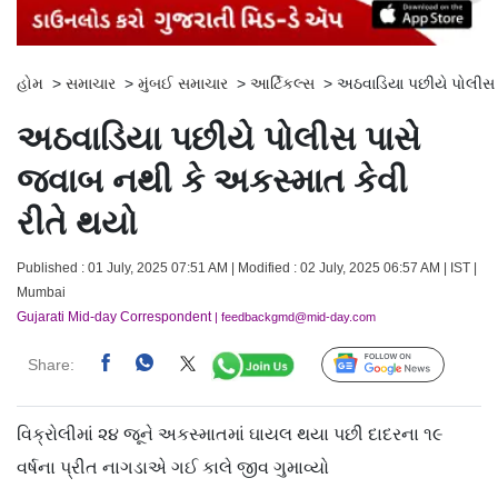
હોમ
>
સમાચાર
>
મુંબઈ સમાચાર
>
આર્ટિકલ્સ
>
અઠવાડિયા પછીયે પોલીસ 
અઠવાડિયા પછીયે પોલીસ પાસે
જવાબ નથી કે અકસ્માત કેવી
રીતે થયો
Published : 01 July, 2025 07:51 AM | Modified : 02 July, 2025 06:57 AM | IST |
Mumbai
Gujarati Mid-day Correspondent
| feedbackgmd@mid-day.com
Share:
Follow Us
વિક્રોલીમાં ૨૪ જૂને અકસ્માતમાં ઘાયલ થયા પછી દાદરના ૧૯
વર્ષના પ્રીત નાગડાએ ગઈ કાલે જીવ ગુમાવ્યો