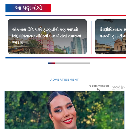
આ પણ વાંચો
એકનાથ શિંદે પછી ફડણવીસે પણ આપ્યો
સિદ્ધિવિનાયક મંદ
સિદ્ધિવિનાયક મંદિરની દાનચોરીની તપાસનો
વકર્યો! ટ્રસ્ટીઓ
આદેશ
ADVERTISEMENT