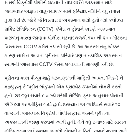
મામલે વિક્રોલી પોલીસે ઘટનાની નોંધ લઈને અકસ્માત માટે
જવાબદાર અજ્ઞાત વાહનચાલક સામે ફરિયાદ નોંધીને વધુ તપાસ
હાથ ધરી છે. જોકે જે વિસ્તારમાં અકસ્માત થયો હતો ત્યાં ક્લોઝ્ડ
સર્કિટ ટેલિવિઝન (CCTV) કૅમેરા ન હોવાને કારણે અકસ્માત
પાછળનું કારણ જાણવા પોલીસ ઘટનાસ્થળથી ૧૫૦થી ૨૦૦ મીટરના
વિસ્તારના CCTV કૅમેરા તપાસી રહી છે. આ અકસ્માતનું ચોક્કસ
કારણ સામે ન આવતાં પ્રીતના પરિવારે પણ તાત્કાલિક અકસ્માત-
સ્થળની આસપાસ CCTV કૅમેરા લગાડવાની માગણી કરી છે.
પ્રીતના કાકા પીયૂષ શાહે ઘટનાક્રમની માહિતી આપતાં ‘મિડ-ડે’ને
કહ્યું હતું કે ‘પ્રીત ભાંડુપની એક પ્રાઇવેટ કંપનીમાં નોકરી કરતો
હતો. ૨૪ જૂને સવારે ૮ વાગ્યે ઘરેથી રોજિંદા ક્રમ અનુસાર પોતાની
ઍ​ક્ટિવા પર ઑફિસ ગયો હતો. દરમ્યાન એ જ દિવસે સવારે ૧૦
વાગ્યાની આસપાસ વિક્રોલી પોલીસ દ્વારા અમને પ્રીતના
અકસ્માતની જાણ કરવામાં આવી હતી. તેને વધુ ઇલાજ માટે સાયન
હૉસ્પિટલમાં લઈ જવામાં આવ્યો હોવાની માહિતી અમને મળતાં અમે