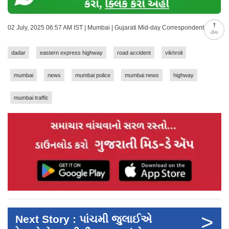
02 July, 2025 06:57 AM IST | Mumbai | Gujarati Mid-day Correspondent
ટોચ
dadar
eastern express highway
road accident
vikhroli
mumbai
news
mumbai police
mumbai news
highway
mumbai traffic
>
Next Story : પાંચમી જુલાઈએ