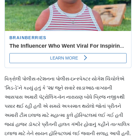
વિક્રોલી પોલીસ-સ્ટેશનના પોલીસ-ઇન્સ્પેક્ટર યોગેશ ચિંચોલેએ
‘મિડ-ડે’ને કહ્યું હતું કે ‘૨૪ જૂને સવારે સાડાઆઠ વાગ્યાની
આસપાસ અમારી પૅટ્રોલિંગ-વૅન નારાયણ બોધે બ્રિજ નજીકથી
પસાર થઈ રહી હતી એ સમયે અકસ્માત થયેલો જોતાં પ્રીતને
અમારી ટીમ ઇલાજ માટે મહાત્મા ફુલે હૉસ્પિટલમાં લઈ ગઈ હતી
જ્યાં હાજર ડૉક્ટરે પ્રીતની હાલત ગંભીર હોવાનું કહીને તાત્કાલિક
ઇલાજ માટે તેને સાયન હૉસ્પિટલમાં લઈ જવાની સલાહ આપી હતી.