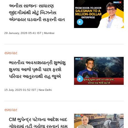
અનીસ સાજનઃ સાધારણ
જીંદગીમાંથી મોટું બિઝનેસ
એમ્પાયર ઘડવાની સફરની વાત
29 January, 2026 05:41 IST | Mumbai
સમાચાર
ભારતીય અવકાશયાત્રી શુભાંશુ
શુક્લા આજે પૃથ્વી પાછા ફરશે
પરિવાર આતુરતાથી રાહ જુએ
15 July, 2025 01:52 IST | New Delhi
સમાચાર
CM ભુપેન્દ્ર પટેલના આદેશ બાદ
ગોધરામાં તૂટી ગયેલા રસ્તાનું કામ