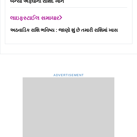
બન્યો અફઘાની રાશિદ ખાન
લાઇફસ્ટાઈલ સમાચાર
અઠવાડિક રાશિ ભવિષ્ય : જાણો શું છે તમારી રાશિમાં ખાસ
ADVERTISEMENT