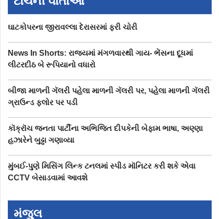
ટોચની વાર્તાઓ
ઘાટકોપરના જીરાવલ્લા દેરાસરમાં ફરી ચોરી
News In Shorts: રાજ્યમાં મંગળવારથી ગાય- ભેંસના દૂધમાં
લીટરદીઠ બે રૂપિયાનો વધારો
બીજા માળની ગૅલરી પહેલા માળની ગૅલરી પર, પહેલા માળની ગૅલરી
ગ્રાઉન્ડ ફ્લોર પર પડી
કૉક્રૉચ જનતા પાર્ટીના અભિજિત દીપકેની બેફામ ભાષા, અણ્ણા
હઝારેને બુઢ્ઢા ગણાવ્યા
મુંબઈ-પુણે મિસિંગ લિન્ક ટનલમાં સ્પીડ મૉનિટર કરી શકે એવા
CCTV બેસાડવામાં આવશે
મંજુલ