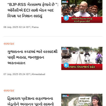
“BJP-RSS ગેરસમજ ફેલાવે છે ”:
ઓવૈસીએ ECI સાથે બેઠક બાદ
વિપક્ષ પર નિશાન સાધ્યું
08 July, 2025 02:14 IST | Patna
સમાચાર
ગુજરાતના કચ્છમાં ભારે વરસાદથી
પાણી ભરાયા, જનજીવન
અસ્તવ્યસ્ત
07 July, 2025 05:24 IST | Ahmedabad
સમાચાર
હિમાચલ પ્રદેશના સફરજનના
ખેડૂતોને અચાનક પૂરનો સામનો