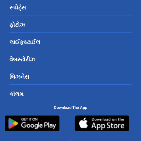
સ્પોર્ટ્સ
ફોટોઝ
લાઈફસ્ટાઈલ
વેબસ્ટોરીઝ
બિઝનેસ
કૉલમ
Download The App