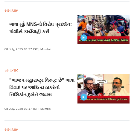
સમાચાર
ભાષા મુદ્દે MNSનો વિરોધ પ્રદર્શન:
પોલીસે કાર્યવાહી કરી
08 July, 2025 04:27 IST | Mumbai
સમાચાર
"ભાજપ મહારાષ્ટ્ર વિરુદ્ધ છે" ભાષા
વિવાદ પર આદિત્ય ઠાકરેનો
નિશિકાંત દુબેને જવાબ
08 July, 2025 02:17 IST | Mumbai
સમાચાર