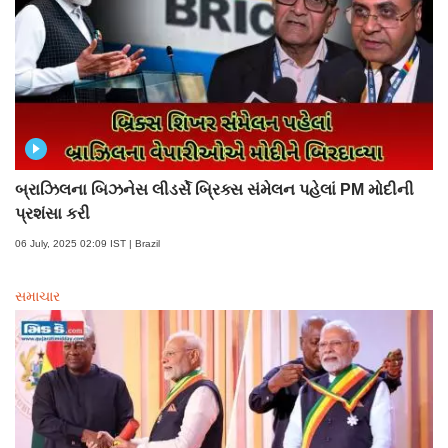
બ્રાઝિલના બિઝનેસ લીડર્સે બ્રિક્સ સંમેલન પહેલાં PM મોદીની
પ્રશંસા કરી
06 July, 2025 02:09 IST | Brazil
સમાચાર