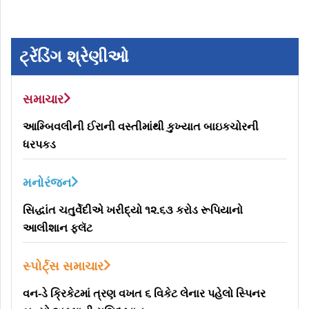
ટ્રેંડિંગ શ્રેણીઓ
સમાચાર
આમ્બિવલીની ઈરાની વસ્તીમાંથી કુખ્યાત બાઇકચોરની
ધરપકડ
મનોરંજન
સિદ્ધાંત ચતુર્વેદીએ ખરીદ્યો ૧૨.૬૩ કરોડ રૂપિયાનો
આલીશાન ફ્લૅટ
સ્પોર્ટ્સ સમાચાર
વન-ડે ક્રિકેટમાં ત્રણ વખત ૬ વિકેટ લેનાર પહેલો સ્પિનર