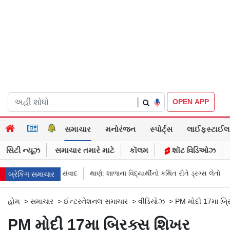
|
OPEN APP
સમાચાર
મનોરંજન
સ્પોર્ટ્સ
લાઈફસ્ટાઈલ
સિટી ન્યૂઝ
સમાચાર તમારે માટે
કૉલમ
શૉટ વિડિઓઝ
ીનો રમુજી સંવાદ
થાણે: શાળાના વિદ્યાર્થીનો કથિત રીતે ડ્રગ્સ લેતો વીડિયો વાયર
બ્રેકિંગ સમાચાર
હોમ
>
સમાચાર
>
ઈન્ટરનેશનલ સમાચાર
>
વીડિયોઝ
>
PM મોદી 17મા બ્રિ
PM મોદી 17મા બ્રિક્સ શિખર