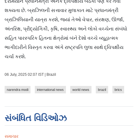
દરમિયાન પ્રધાનમંત્રી અનેક દ્વિપક્ષીય બેઠકો પણ કરે તેવી
શક્યતા છે. બ્રાઝિલની સત્તાવાર મુલાકાત માટે પ્રધાનમંત્રી
બ્રાઝિલિયાની યાત્રા કરશે, જ્યાં તેઓ વેપાર, સંરક્ષણ, ઊર્જા,
અંતરિક્ષ, પ્રૌદ્યોગિકી, કૃષિ, સ્વાસ્થ્ય અને લોકો વચ્ચેના સંબંધો
સહિત પારસ્પરિક હિતના ક્ષેત્રોમાં બંને દેશો વચ્ચે વ્યૂહાત્મક
ભાગીદારીને વિસ્તૃત કરવા અંગે રાષ્ટ્રપતિ લુલા સાથે દ્વિપક્ષીય
ચર્ચા કરશે.
06 July, 2025 02:07 IST | Brazil
narendra modi
international news
world news
brazil
brics
સંબંધિત વિડિઓઝ
સમાચાર