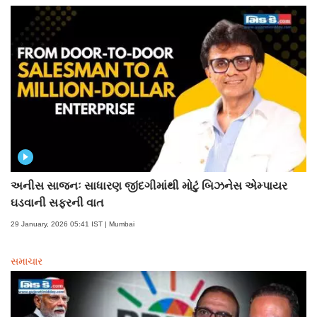
અનીસ સાજનઃ સાધારણ જીંદગીમાંથી મોટું બિઝનેસ એમ્પાયર
ઘડવાની સફરની વાત
29 January, 2026 05:41 IST | Mumbai
સમાચાર