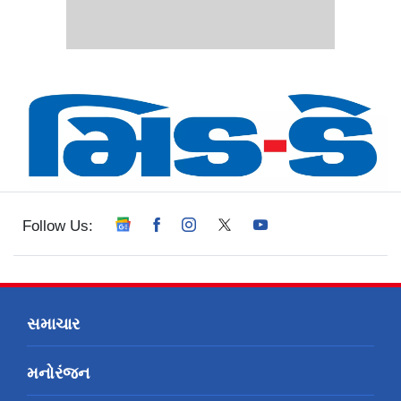
Follow Us:
સમાચાર
મનોરંજન