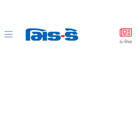
ઇ-પેપર