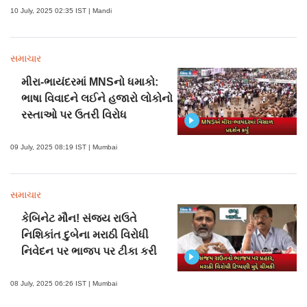
10 July, 2025 02:35 IST | Mandi
સમાચાર
મીરા-ભાયંદરમાં MNSનો ધમાકો:
ભાષા વિવાદને લઈને હજારો લોકોનો
રસ્તાઓ પર ઉતરી વિરોધ
09 July, 2025 08:19 IST | Mumbai
સમાચાર
કેબિનેટ મૌન! સંજય રાઉતે
નિશિકાંત દુબેના મરાઠી વિરોધી
નિવેદન પર ભાજપ પર ટીકા કરી
08 July, 2025 06:26 IST | Mumbai