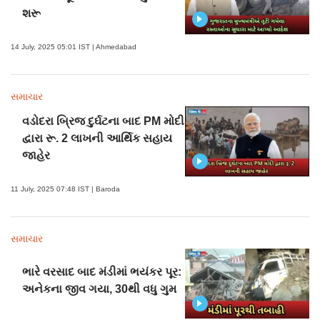
શરૂ
14 July, 2025 05:01 IST | Ahmedabad
સમાચાર
વડોદરા બ્રિજ દુર્ઘટના બાદ PM મોદી
દ્વારા રૂ. 2 લાખની આર્થિક સહાય
જાહેર
11 July, 2025 07:48 IST | Baroda
સમાચાર
ભારે વરસાદ બાદ મંડીમાં ભયંકર પૂર:
અનેકના જીવ ગયા, 30થી વધુ ગુમ