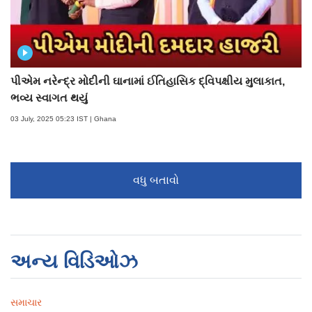
પીએમ નરેન્દ્ર મોદીની ઘાનામાં ઈતિહાસિક દ્વિપક્ષીય મુલાકાત,
ભવ્ય સ્વાગત થયું
03 July, 2025 05:23 IST | Ghana
વધુ બતાવો
અન્ય વિડિઓઝ
સમાચાર