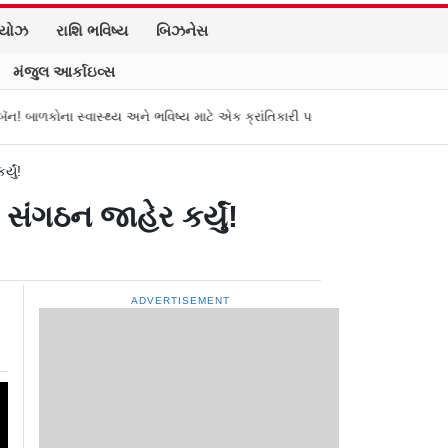
િયોઝ
રાશિ ભવિષ્ય
બિઝનેસ
મંજુલ આર્કાઇવ્સ
સ્વાસ્થ્ય અને ભવિષ્ય માટે એક ક્રાંતિકારી પગલું
તામિલનાડુના મુખ્ય પ્રધાન વિ
યું!
ંગઠન જાહેર કર્યું!
ADVERTISEMENT