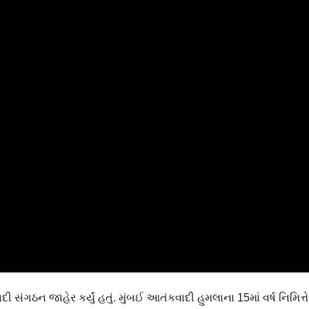
ંગઠન જાહેર કર્યું હતું. મુંબઈ આતંકવાદી હુમલાના 15માં વર્ષ નિમિત્તે