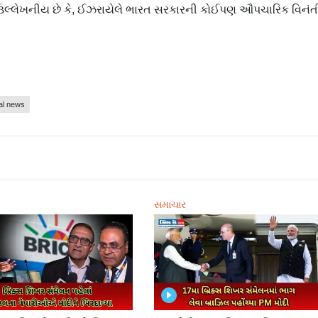
. ઉલ્લેખનીય છે કે, ઈઝરાયેલે ભારત સરકારની કોઈપણ ઔપચારિક વિનંત
nal news
સમાચાર