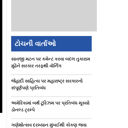
ટોચની વાર્તાઓ
સાવજી મટન પર કમેન્ટ કરવા બદલ તુકારામ
મુંઢેને સરકાર તરફથી વૉર્નિંગ
જેહાદી સાહિત્ય પર મહારાષ્ટ્ર સરકારનો
સંપૂર્ણપણે પ્રતિબંધ
અમેરિકામાં બર્થ ટૂરિઝમ પર પ્રતિબંધ મૂક્યો
ડોનલ્ડ ટ્રમ્પે
ગણેશોત્સવ દરમ્યાન મુંબઈથી કોકણ જવા