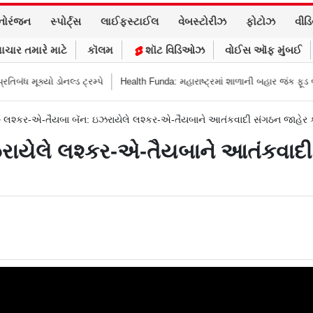
નોરંજન
સ્પોર્ટ્સ
લાઈફસ્ટાઈલ
વેબસ્ટોરીઝ
ફોટોઝ
વીડ
ાચાર તમારે માટે
કૉલમ
શૉટ વિડિઓઝ
વોઈસ ઑફ મુંબઈ
 ડોનલ્ડ ટ્રમ્પે
Health Funda: મહારાષ્ટ્રમાં શાળાની બહાર જંક ફૂડ બૅન! બાળકોના 
>
લશ્કર-એ-તૈયબા બૅન: ઇઝરાયેલે લશ્કર-એ-તૈયબાને આતંકવાદી સંગઠન જાહેર કર્
ાયેલે લશ્કર-એ-તૈયબાને આતંકવાદી સ