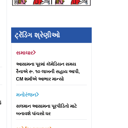
ટ્રેંડિંગ શ્રેણીઓ
સમાચાર
આસામના પૂરમાં કૉમેડિયન સમય
રૈનાએ રૂ. ૧૦ લાખની સહાય આપી,
CM શર્માએ આભાર માન્યો
મનોરંજન
ુ
સલમાન આસામના પૂરપીડિતો માટે
બનાવશે પાંચસો ઘર