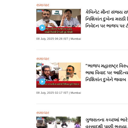
સમાચાર
કેબિનેટ મૌન! સંજય રા
નિશિકાંત દુબેના મરાઠી 
નિવેદન પર ભાજપ પર ટ
08 July, 2025 06:26 IST | Mumbai
સમાચાર
"ભાજપ મહારાષ્ટ્ર વિરુદ
ભાષા વિવાદ પર આદિત્ય
નિશિકાંત દુબેને જવાબ
08 July, 2025 02:17 IST | Mumbai
સમાચાર
ગુજરાતના કચ્છમાં ભારે
વરસાદથી પાણી ભરાયા,