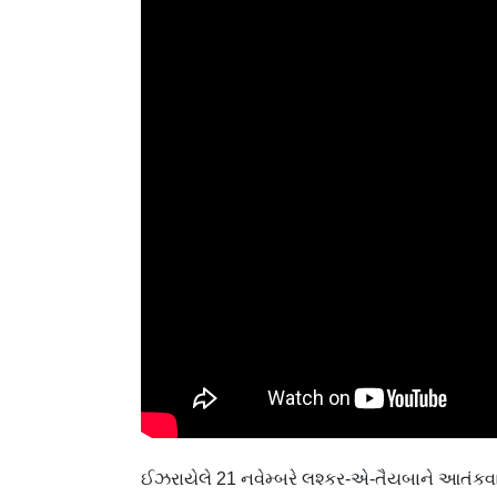
ઈઝરાયેલે 21 નવેમ્બરે લશ્કર-એ-તૈયબાને આતંકવાદી સ