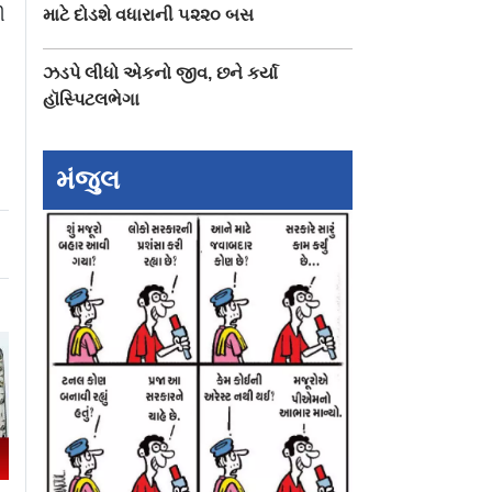
ી
માટે દોડશે વધારાની ૫૨૨૦ બસ
ઝડપે લીધો એકનો જીવ, છને કર્યા
હૉસ્પિટલભેગા
મંજુલ