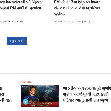
ના બિઝનેસ લીડર્સે બ્રિક્સ
PM મોદી 17મા બ્રિક્સ શિખર
પહેલાં PM મોદીની પ્રશંસા
સંમેલનમાં ભાગ લેવા બ્રાઝિલ
પહોંચ્યા
25 02:09 IST | Brazil
06 July, 2025 02:07 IST | Brazil
વધુ બતાવો
સમાચાર
ણ
ભારતીય અવકાશયાત્રી શુભાંશ
નેસ
શુક્લા આજે પૃથ્વી પાછા ફરશે
ની વાત
પરિવાર આતુરતાથી રાહ જુએ