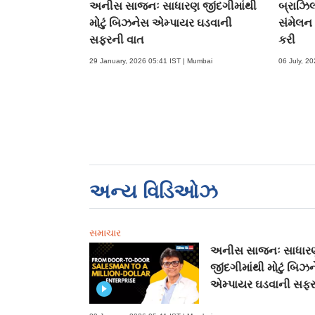
અનીસ સાજનઃ સાધારણ જીંદગીમાંથી
બ્રાઝિલ
મોટું બિઝનેસ એમ્પાયર ઘડવાની
સંમેલન 
સફરની વાત
કરી
29 January, 2026 05:41 IST | Mumbai
06 July, 20
અન્ય વિડિઓઝ
સમાચાર
અનીસ સાજનઃ સાધાર
જીંદગીમાંથી મોટું બિઝ
એમ્પાયર ઘડવાની સફર