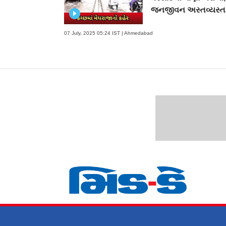
જનજીવન અસ્તવ્યસ્ત
07 July, 2025 05:24 IST | Ahmedabad