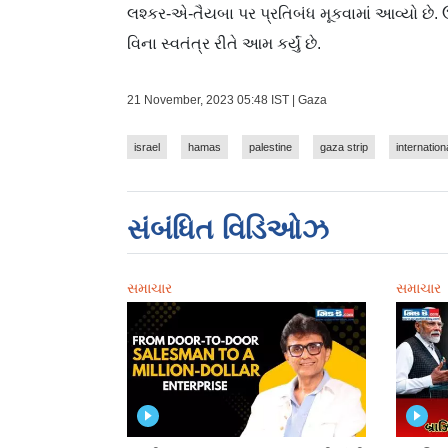
લશ્કર-એ-તૈયબા પર પ્રતિબંધ મૂકવામાં આવ્યો છે
વિના સ્વતંત્ર રીતે આમ કર્યું છે.
21 November, 2023 05:48 IST | Gaza
israel
hamas
palestine
gaza strip
internatio
સંબંધિત વિડિઓઝ
સમાચાર
સમાચાર