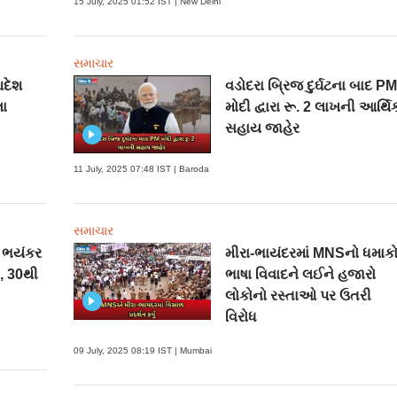
15 July, 2025 01:52 IST | New Delhi
સમાચાર
આદેશ
વડોદરા બ્રિજ દુર્ઘટના બાદ P
લા
મોદી દ્વારા રૂ. 2 લાખની આર્થિ
સહાય જાહેર
11 July, 2025 07:48 IST | Baroda
સમાચાર
ં ભયંકર
મીરા-ભાયંદરમાં MNSનો ધમાકો
, 30થી
ભાષા વિવાદને લઈને હજારો
લોકોનો રસ્તાઓ પર ઉતરી
વિરોધ
09 July, 2025 08:19 IST | Mumbai