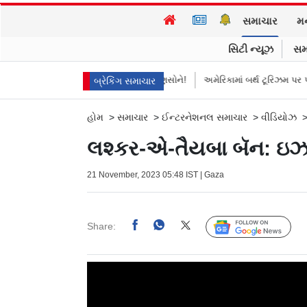
સમાચાર
મ
સિટી ન્યૂઝ
સમ
બંધ થયો
માની ગયા મરદ માણસોને!
અમેરિકામાં બર્થ ટૂરિઝમ પર પ્રતિબંધ મૂક્યો
બ્રેકિંગ સમાચાર
હોમ
>
સમાચાર
>
ઈન્ટરનેશનલ સમાચાર
>
વીડિયોઝ
લશ્કર-એ-તૈયબા બૅન: ઇઝર
21 November, 2023 05:48 IST | Gaza
Share:
Follow Us