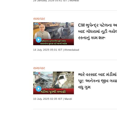
29 January, 2026 05:41 IST | Mumbai
સમાચાર
CM ભુપેન્દ્ર પટેલના 
બાદ ગોધરામાં તૂટી ગયે
રસ્તાનું કામ શરૂ
14 July, 2025 05:01 IST | Ahmedabad
સમાચાર
ભારે વરસાદ બાદ મંડીમા
પૂર: અનેકના જીવ ગયા
વધુ ગુમ
10 July, 2025 02:35 IST | Mandi