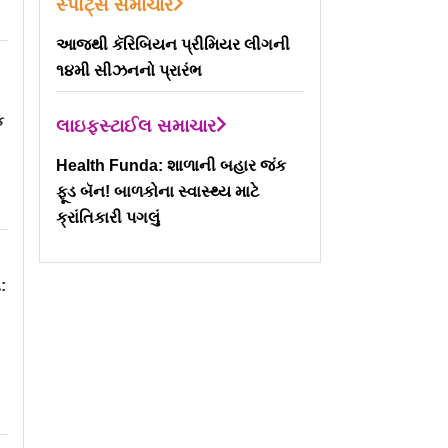
સ્પોર્ટ્સ સમાચાર
આજથી કૅરિબિયન પ્રીમિયર લીગની
૧૪મી સીઝનનો પ્રારંભ
M
ક
લાઇફસ્ટાઈલ સમાચાર
Health Funda: શાળાની બહાર જંક
ફૂડ બૅન! બાળકોના સ્વાસ્થ્ય માટે
ક્રાંતિકારી પગલું
: