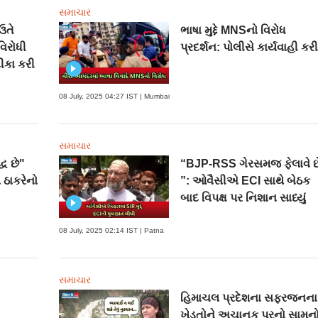
સમાચાર
ઉતે
ભાષા મુદ્દે MNSનો વિરોધ
વિરોધી
પ્રદર્શન: પોલીસે કાર્યવાહી કર
ીકા કરી
08 July, 2025 04:27 IST | Mumbai
સમાચાર
્ધ છે"
“BJP-RSS ગેરસમજ ફેલાવે છ
 ઠાકરેનો
”: ઓવૈસીએ ECI સાથે બેઠક
બાદ વિપક્ષ પર નિશાન સાધ્યું
08 July, 2025 02:14 IST | Patna
સમાચાર
હિમાચલ પ્રદેશના સફરજનના
ખેડૂતોને અચાનક પૂરનો સામન