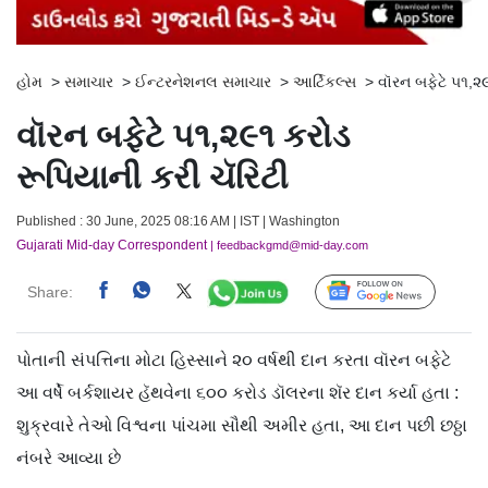
હોમ
>
સમાચાર
>
ઈન્ટરનેશનલ સમાચાર
>
આર્ટિકલ્સ
>
વૉરન બફેટે ૫૧,૨૯
વૉરન બફેટે ૫૧,૨૯૧ કરોડ
રૂપિયાની કરી ચૅરિટી
Published : 30 June, 2025 08:16 AM | IST | Washington
Gujarati Mid-day Correspondent
| feedbackgmd@mid-day.com
Share:
Follow Us
પોતાની સંપત્તિના મોટા હિસ્સાને ૨૦ વર્ષથી દાન કરતા વૉરન બફેટે
આ વર્ષે બર્કશાયર હૅથવેના ૬૦૦ કરોડ ડૉલરના શૅર દાન કર્યા હતા :
શુક્રવારે તેઓ વિશ્વના પાંચમા સૌથી અમીર હતા, આ દાન પછી છઠ્ઠા
નંબરે આવ્યા છે