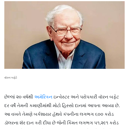
વૉરન બફેટે
છેલ્લાં ૨૦ વર્ષથી
અમેરિકન
ઇન્વેસ્ટર અને પરોપકારી વૉરન બફેટ
દર વર્ષે તેમની કમાણીમાંથી મોટો હિસ્સો દાનમાં આપતા આવ્યા છે.
આ વખતે તેમણે બર્કશાયર હૅથવે કંપનીના લગભગ ૬૦૦ કરોડ
ડૉલરના શૅર દાન કરી દીધા છે જેની કિંમત લગભગ ૫૧,૨૯૧ કરોડ