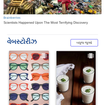
વેબસ્ટોરીઝ
બધુજ જુઓ