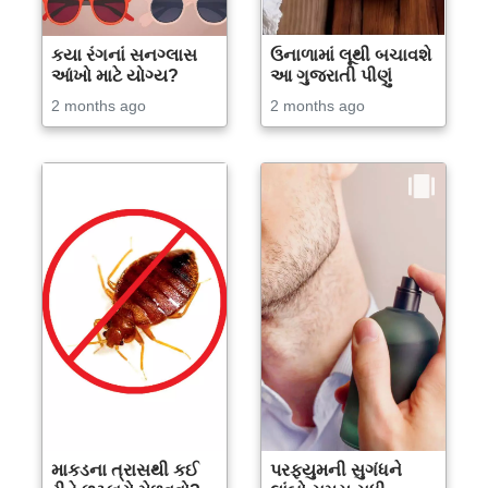
કયા રંગનાં સનગ્લાસ
ઉનાળામાં લૂથી બચાવશે
આંખો માટે યોગ્ય?
આ ગુજરાતી પીણું
2 months ago
2 months ago
માકડના ત્રાસથી કઈ
પરફ્યુમની સુગંધને