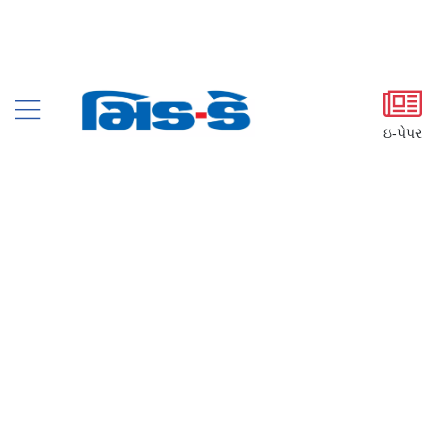
ઇ-પેપર