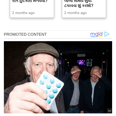
રીતે છુટકારો મેળવવો?
લાંબો સમય સુધી
ટકાવવા શું કરશો?
2 months ago
2 months ago