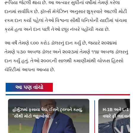
રૂપિયા જેટલી થાય છે. આ અત્યાર સુધીનાં વર્ષોમાં તેમણે કરેલા
દાનમાં સર્વાધિક છે. ફૉર્બ્સ મૅગેઝિન અનુસાર શુક્રવારે આટલી મોટી
રકમ દાન કર્યા પહેલાં તેઓ વિશ્વના સૌથી ધનિકોની યાદીમાં પાંચમા
ક્રમે હતા અને દાન પછી તેઓ છઠ્ઠા નંબરે પહોંચી ગયા છે.
આ વર્ષે તેમણે ૬૦૦ કરોડ ડૉલરનું દાન કર્યું છે, જ્યારે ૨૦૨૪માં
તેમણે ૫૩૦ અબજ ડૉલર અને ૨૦૨૩માં તેમણે ૧૧૪ અબજ ડૉલરનું
દાન કર્યું હતું. તેઓ ૨૦૦૬ની સાલથી કમાણીમાંથી ચોક્કસ હિસ્સો
ચૅરિટીમાં આપતા આવ્યા છે.
આ પણ વાંચો
હોર્મુઝમાં ફસાયા પેચ, ઈરાને ટ્રમ્પને કહ્યું,
H-1B અને L-1 વ
`સૌથી મોટો જૂઠ્ઠાબોલો`
વધારે ફી લાદવાની 