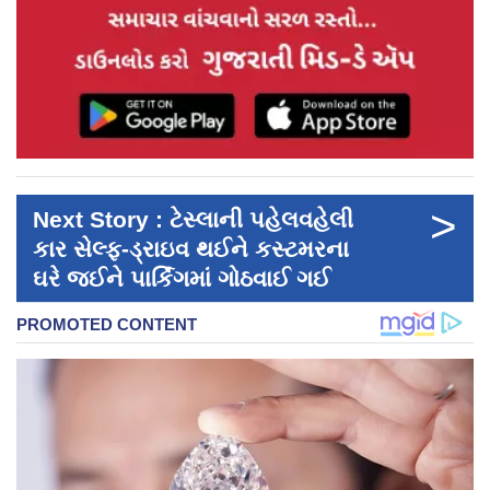
>
Next Story : ટેસ્લાની પહેલવહેલી
કાર સેલ્ફ-ડ્રાઇવ થઈને કસ્ટમરના
ઘરે જઈને પાર્કિંગમાં ગોઠવાઈ ગઈ