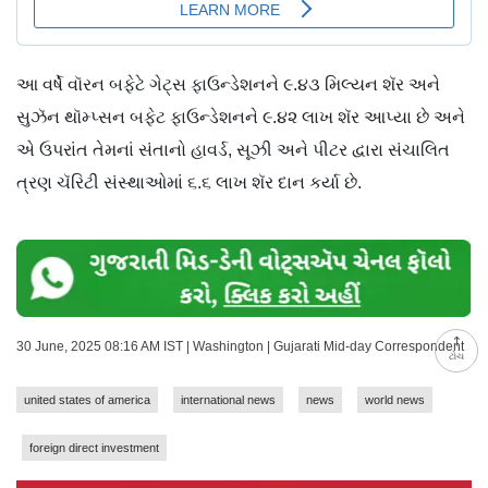
આ વર્ષે વૉરન બફેટે ગેટ્સ ફાઉન્ડેશનને ૯.૪૩ મિલ્યન શૅર અને
સુઝૅન થૉમ્પ્સન બફેટ ફાઉન્ડેશનને ૯.૪૨ લાખ શૅર આપ્યા છે અને
એ ઉપરાંત તેમનાં સંતાનો હાવર્ડ, સૂઝી અને પીટર દ્વારા સંચાલિત
ત્રણ ચૅરિટી સંસ્થાઓમાં ૬.૬ લાખ શૅર દાન કર્યા છે.
30 June, 2025 08:16 AM IST | Washington | Gujarati Mid-day Correspondent
ટોચ
united states of america
international news
news
world news
foreign direct investment