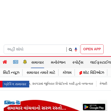
|
OPEN APP
સમાચાર
મનોરંજન
સ્પોર્ટ્સ
લાઈફસ્ટાઈલ
સિટી ન્યૂઝ
સમાચાર તમારે માટે
કૉલમ
શૉટ વિડિઓઝ
નો કર્યો હતો બળાત્કાર
કેજરીવાલનું ઇન્સ્ટાગ્રામ એકાઉન્ટ ભારતમાં રિસ્ટ્રિક્ટ 
બ્રેકિંગ સમાચાર