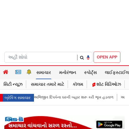
|
OPEN APP
સમાચાર
મનોરંજન
સ્પોર્ટ્સ
લાઈફસ્ટાઈલ
સિટી ન્યૂઝ
સમાચાર તમારે માટે
કૉલમ
શૉટ વિડિઓઝ
ની બહાર શરૂ કરી ભૂખ હડતાળ
અભિજીત દિપકેએ CJPની નવી નીતિ જાહેર કરી, સપ્
બ્રેકિંગ સમાચાર