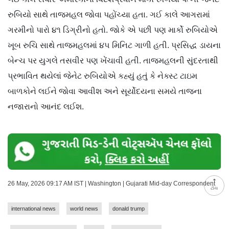
રુબિયો સાથે તાજમહલ જોવા પહોંચ્યા હતા. ગઈ કાલે આગરામાં
ગરમીનો પારો ૪૧ ડિગ્રીનો હતો. જોકે એ પછી પણ માર્કો રુબિયોએ
ખૂબ રુચિ સાથે તાજમહલમાં ૪૫ મિનિટ ગાળી હતી. પ્રસિદ્ધ ડાયના
બેન્ચ પર યુગલે તસવીર પણ ખેંચાવી હતી. તાજમહલની સુંદરતાથી
પ્રભાવિત થયેલાં જેનેટ રુબિયોએ કહ્યું હતું કે નેક્સ્ટ ટાઇમ
બાળકોને લઈને જોવા આવીશ અને સૂર્યોદયના સમયે તાજના
નજારાનો આનંદ લઈશ.
26 May, 2026 09:17 AM IST | Washington | Gujarati Mid-day Correspondent
ટોચ
international news
world news
donald trump