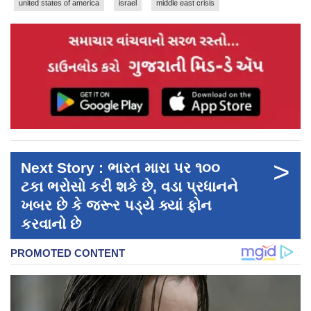
united states of america
israel
middle east crisis
>
Next Story : ભારત મારા પર ૧૦૦
ટકા ભરોસો કરી શકે છે, વડા પ્રધાનને
ખબર છે કે જરૂર પડ્યે ક્યાં ફોન
કરવાનો છે