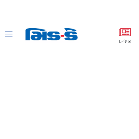
ઇ-પેપર