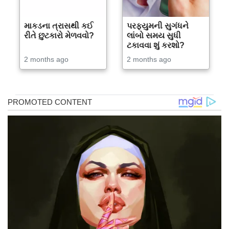
માકડના ત્રાસથી કઈ
પરફ્યુમની સુગંધને
રીતે છુટકારો મેળવવો?
લાંબો સમય સુધી
ટકાવવા શું કરશો?
2 months ago
2 months ago