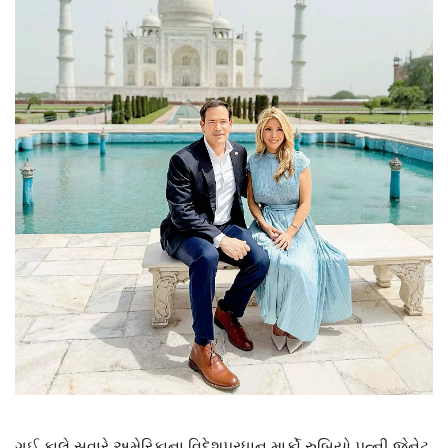
ગઈ કાલે સવારે અમેરિકાના વિદેશપ્રધાન માર્કો રુબિયો પત્ની જેનેટ