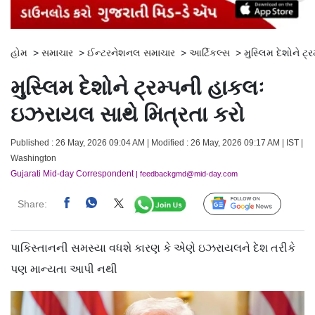
હોમ
>
સમાચાર
>
ઈન્ટરનેશનલ સમાચાર
>
આર્ટિકલ્સ
>
મુસ્લિમ દેશોને ટ
મુસ્લિમ દેશોને ટ્રમ્પની હાકલઃ
ઇઝરાયલ સાથે મિત્રતા કરો
Published : 26 May, 2026 09:04 AM | Modified : 26 May, 2026 09:17 AM | IST |
Washington
Gujarati Mid-day Correspondent
| feedbackgmd@mid-day.com
Share:
Follow Us
પાકિસ્તાનની સમસ્યા વધશે કારણ કે એણે ઇઝરાયલને દેશ તરીકે
પણ માન્યતા આપી નથી