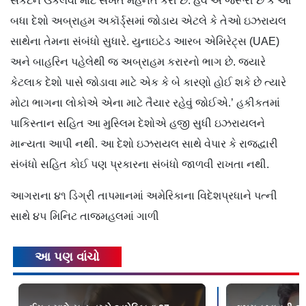
સંકટને ઉકેલવા માટે સખત મહેનત કરી છે. હવે એ જરૂરી છે કે આ
બધા દેશો અબ્રાહમ અકૉર્ડ્સમાં જોડાય એટલે કે તેઓ ઇઝરાયલ
સાથેના તેમના સંબંધો સુધારે. યુનાઇટેડ આરબ એમિરેટ્સ (UAE)
અને બાહરિન પહેલેથી જ અબ્રાહમ કરારનો ભાગ છે. જ્યારે
કેટલાક દેશો પાસે જોડાવા માટે એક કે બે કારણો હોઈ શકે છે ત્યારે
મોટા ભાગના લોકોએ એના માટે તૈયાર રહેવું જોઈએ.’ હકીકતમાં
પાકિસ્તાન સહિત આ મુસ્લિમ દેશોએ હજી સુધી ઇઝરાયલને
માન્યતા આપી નથી. આ દેશો ઇઝરાયલ સાથે વેપાર કે રાજદ્વારી
સંબંધો સહિત કોઈ પણ પ્રકારના સંબંધો જાળવી રાખતા નથી.
આગરાના ૪૧ ડિગ્રી તાપમાનમાં અમેરિકાના વિદેશપ્રધાને પત્ની
સાથે ૪૫ મિનિટ તાજમહલમાં ગાળી
આ પણ વાંચો