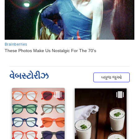
વેબસ્ટોરીઝ
બધુજ જુઓ