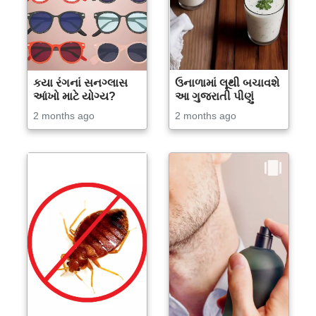
કયા રંગનાં સનગ્લાસ
ઉનાળામાં લૂથી બચાવશે
આંખો માટે યોગ્ય?
આ ગુજરાતી પીણું
2 months ago
2 months ago