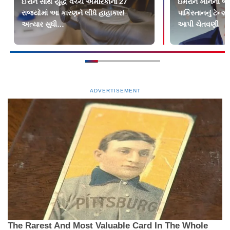
ઈરાન સાથે યુદ્ધ વચ્ચે અમેરિકાના 27
ઇમરાન ખાનની જેલમા
રાજ્યોમાં આ કારણને લીધે હાહાકાર!
પાકિસ્તાનનું ટેન
અત્યાર સુધી…
આપી ચેતવણી
ADVERTISEMENT