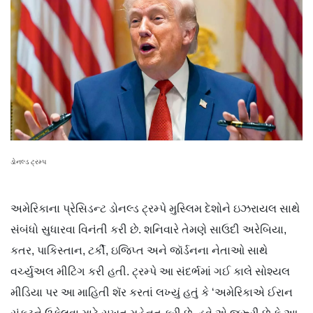
ડોનલ્ડ ટ્રમ્પ
અમેરિકાના પ્રેસિડન્ટ ડોનલ્ડ ટ્રમ્પે મુસ્લિમ દેશોને ઇઝરાયલ સાથે
સંબંધો સુધારવા વિનંતી કરી છે. શનિવારે તેમણે સાઉદી અરેબિયા,
કતર, પાકિસ્તાન, ટર્કી, ઇજિપ્ત અને જૉર્ડનના નેતાઓ સાથે
વર્ચ્યુઅલ મીટિંગ કરી હતી. ટ્રમ્પે આ સંદર્ભમાં ગઈ કાલે સોશ્યલ
મીડિયા પર આ માહિતી શૅર કરતાં લખ્યું હતું કે ‘અમેરિકાએ ઈરાન