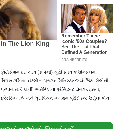
લ ફોટોસેશન દરમ્યાન (ડાબેથી) યુરોપિયન કાઉન્સિલના
શિગેરુ ઇશિબા, ઇટલીનાં પ્રાઇમ મિનિસ્ટર જ્યૉર્જિયા મેલોની,
પ્રધાન માર્ક કાર્ની, અમેરિકાના પ્રેસિડન્ટ ડોનલ્ડ ટ્રમ્પ,
ર ફ્રેડરિક મર્ઝ અને યુરોપિયન કમિશન પ્રેસિડન્ટ ઉર્સુલા વૉન