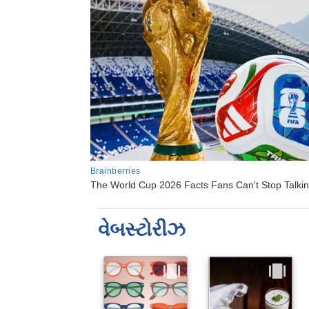
વેબસ્ટોરીઝ