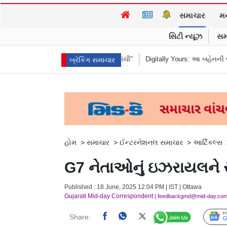
સમાચાર
મ
સિટી ન્યૂઝ
સમ
હ્યું "હબીબી, કમ ટુ રાંચી"
Digitally Yours: આ બહેનની જંગલી જનાવરો વચ્ચેની
બ્રેકિંગ સમાચાર
હોમ
>
સમાચાર
>
ઈન્ટરનેશનલ સમાચાર
>
આર્ટિકલ્સ
G7 નેતાઓનું ઇઝરાયલને સમ
Published : 18 June, 2025 12:04 PM | IST | Ottawa
Gujarati Mid-day Correspondent
| feedbackgmd@mid-day.co
Share: