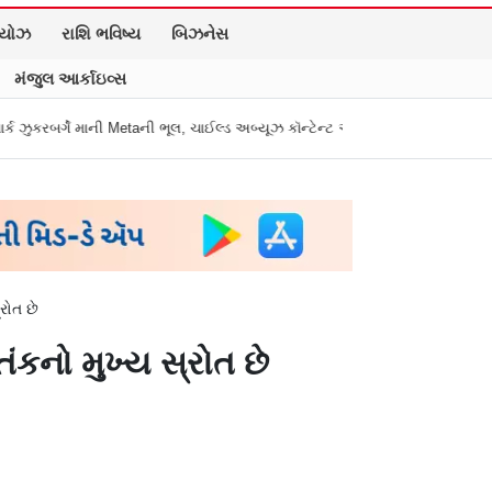
િયોઝ
રાશિ ભવિષ્ય
બિઝનેસ
મંજુલ આર્કાઇવ્સ
etaની ભૂલ, ચાઈલ્ડ અબ્યૂઝ કૉન્ટેન્ટ અને ડીપફેક પર માગી માફી
"અધિકારીએ મારા ગ
રોત છે
કનો મુખ્ય સ્રોત છે