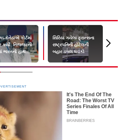
ા-કૅનેડાએ કોર્ટમાં
સિરિયા ગયેલા ફ્રાન્સના
ફ્રાન્સમાં હ
ર કર્યો: નિજ્જરની
રાષ્ટ્રપતિની હોટેલની
પાંચેક દિવસ
માં ભારતનો હાથ
બહાર ડબલ ધડાકો
લોકોનાં મોત
DVERTISEMENT