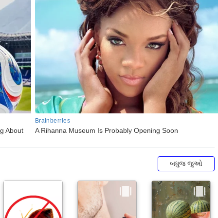
બધુજ જુઓ