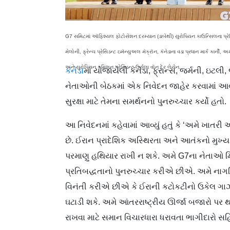
G7 સમિટમાં ઑફિશ્યલ ફોટોસેશન દરમ્યાન (ડાબેથી) યુરોપિયન કાઉન્સિલના પ્રેસિડ
મેલોની, ફ્રેન્ચ પ્રેસિડન્ટ ઇમૅન્યુઅલ મૅક્રૉન, કૅનેડાના વડા પ્રધાન માર્ક કાર્ની, અ
અને યુરોપિયન કમિશન પ્રેસિડન્ટ ઉર્સુલા વૉન દેર લેયેન.
કૅનેડા
માં યોજાયેલી કૅનેડા, ફ્રાન્સ, જર્મની, ઇટ
નેતાઓની બેઠકમાં એક નિવેદન જાહેર કરવામાં આવ્ય
સુરક્ષા માટે તેમના સમર્થનનો પુનરુચ્ચાર કર્યો હતો.
આ નિવેદનમાં કહેવામાં આવ્યું હતું કે ‘અમે ખ
છે. ઈરાન પ્રાદેશિક અસ્થિરતા અને આતંકનો મુખ્ય 
પરમાણુ હથિયાર રાખી ન શકે. અમે G7ના નેતાઓ મિડ
પ્રતિબદ્ધતાનો પુનરુચ્ચાર કરીએ છીએ. અમે નાગર
વિનંતી કરીએ છીએ કે ઈરાની કટોકટીનો ઉકેલ ગાઝામા
ઘટાડી શકે. અમે આંતરરાષ્ટ્રીય ઊર્જા બજારો પર થત
રાખવા માટે સમાન વિચારધારા ધરાવતા ભાગીદારો સહ