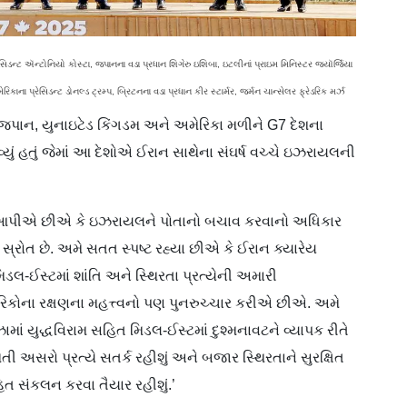
ન્ટ ઍન્ટોનિયો કોસ્ટા, જપાનના વડા પ્રધાન શિગેરુ ઇશિબા, ઇટલીનાં પ્રાઇમ મિનિસ્ટર જ્યૉર્જિયા
મેરિકાના પ્રેસિડન્ટ ડોનલ્ડ ટ્રમ્પ, બ્રિટનના વડા પ્રધાન કીર સ્ટાર્મર, જર્મન ચાન્સેલર ફ્રેડરિક મર્ઝ
લી, જપાન, યુનાઇટેડ કિંગડમ અને અમેરિકા મળીને G7 દેશના
ું હતું જેમાં આ દેશોએ ઈરાન સાથેના સંઘર્ષ વચ્ચે ઇઝરાયલની
ાતરી આપીએ છીએ કે ઇઝરાયલને પોતાનો બચાવ કરવાનો અધિકાર
સ્રોત છે. અમે સતત સ્પષ્ટ રહ્યા છીએ કે ઈરાન ક્યારેય
લ-ઈસ્ટમાં શાંતિ અને સ્થિરતા પ્રત્યેની અમારી
િકોના રક્ષણના મહત્ત્વનો પણ પુનરુચ્ચાર કરીએ છીએ. અમે
ં યુદ્ધવિરામ સહિત મિડલ-ઈસ્ટમાં દુશ્મનાવટને વ્યાપક રીતે
ી અસરો પ્રત્યે સતર્ક રહીશું અને બજાર સ્થિરતાને સુરક્ષિત
િત સંકલન કરવા તૈયાર રહીશું.’