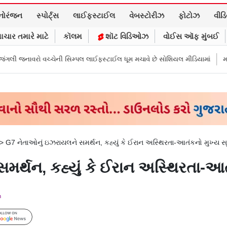
નોરંજન
સ્પોર્ટ્સ
લાઈફસ્ટાઈલ
વેબસ્ટોરીઝ
ફોટોઝ
વીડ
ાચાર તમારે માટે
કૉલમ
શૉટ વિડિઓઝ
વોઈસ ઑફ મુંબઈ
 સિમ્પલ લાઈફસ્ટાઈલ ધૂમ મચાવે છે સોશિયલ મીડિયામાં
માર્ક ઝુકરબર્ગે માની M
>
G7 નેતાઓનું ઇઝરાયલને સમર્થન, કહ્યું કે ઈરાન અસ્થિરતા-આતંકનો મુખ્ય સ્
ર્થન, કહ્યું કે ઈરાન અસ્થિરતા-આતં
m
Follow Us