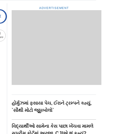
ADVERTISEMENT
are
હોર્મુઝમાં ફસાયા પેચ, ઈરાને ટ્રમ્પને કહ્યું,
`સૌથી મોટો જૂઠ્ઠાબોલો`
વિદ્યાર્થીઓ સામેના કેસ પાછા ખેંચવા મામલે
સુપ્રીમ કોર્ટમાં અરજી, CJIએ શું કહ્યું?