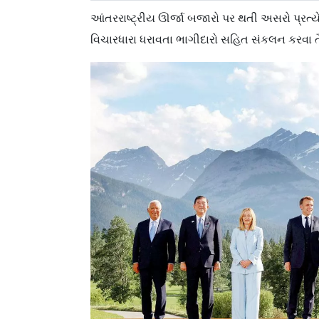
આંતરરાષ્ટ્રીય ઊર્જા બજારો પર થતી અસરો પ્રત્યે 
વિચારધારા ધરાવતા ભાગીદારો સહિત સંકલન કરવા તૈ