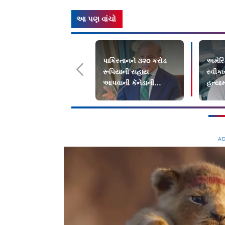
આ પણ વાંચો
પાકિસ્તાનને ૩૨૦ કરોડ
અમેરિક
રૂપિયાની સહાય
સ્વીકા
આપવાની કૅનેડાની
હત્યા
જાહેરાત
નહીં
A