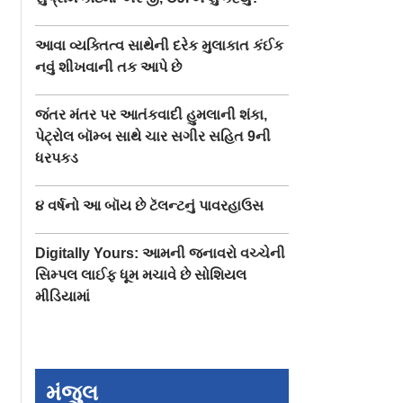
આવા વ્યક્તિત્વ સાથેની દરેક મુલાકાત કંઈક
નવું શીખવાની તક આપે છે
જંતર મંતર પર આતંકવાદી હુમલાની શંકા,
પેટ્રોલ બૉમ્બ સાથે ચાર સગીર સહિત 9ની
ધરપકડ
૪ વર્ષનો આ બૉય છે ટૅલન્ટનું પાવરહાઉસ
Digitally Yours: આમની જનાવરો વચ્ચેની
સિમ્પલ લાઈફ ધૂમ મચાવે છે સોશિયલ
મીડિયામાં
મંજુલ