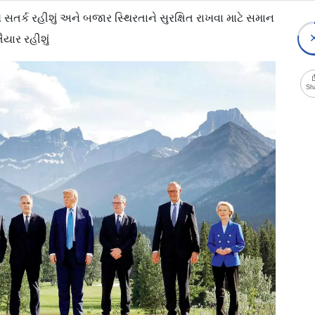
સતર્ક રહીશું અને બજાર સ્થિરતાને સુરક્ષિત રાખવા માટે સમાન
યાર રહીશું
Sh