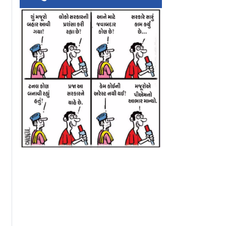
ીટવેવથી
હોર્મુઝમાં ફસાયા પેચ,
H-1B અને L-1 વી
માં ૧૦૦૦+
ઈરાને ટ્રમ્પને કહ્યું,
રિન્યુઅલ પર પણ વ
`સૌથી મોટો જૂઠ્ઠાબોલો`
ફી લાદવાની ટ્રમ્પ
સરકારની તૈયારી