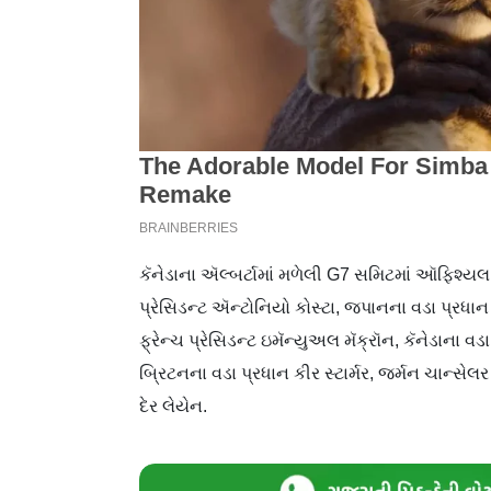
કૅનેડાના ઍલ્બર્ટામાં મળેલી G7 સમિટમાં ઑફિશ્ય
પ્રેસિડન્ટ ઍન્ટોનિયો કોસ્ટા, જપાનના વડા પ્રધાન 
ફ્રેન્ચ પ્રેસિડન્ટ ઇમૅન્યુઅલ મૅક્રૉન, કૅનેડાના વડા 
બ્રિટનના વડા પ્રધાન કીર સ્ટાર્મર, જર્મન ચાન્સેલ
દેર લેયેન.