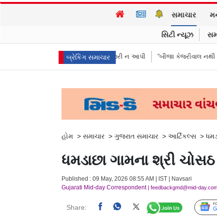
સમાચાર
મ
સિટી ન્યૂઝ
સમ
પૈસા મોકલાવ્યા પણ હાજરી ન આપી
“બીજા કેજરીવાલ નથી જોઈતા”: CJPના અભિજ
બ્રેકિંગ સમાચાર
હોમ
>
સમાચાર
>
ગુજરાત સમાચાર
>
આર્ટિકલ્સ
>
ધમડ
ધમડાછા ગામના શ્રી ચોસઠ 
Published : 09 May, 2026 08:55 AM | IST | Navsari
Gujarati Mid-day Correspondent
| feedbackgmd@mid-day.co
Share: