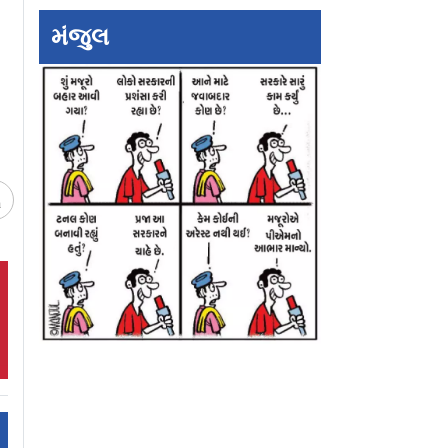
કના લગ્નથી
કલા મહોત્સવનો શુભારંભ
હાજીપીરને જોડતા 
્ટ્રમાં
કિલોમીટરના માર્ગ 
મંજુલ
ણી
બની રહ્યો છે CC ર
ચ