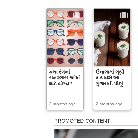
કયા રંગનાં
ઉનાળામાં લૂથી
સનગ્લાસ આંખો
બચાવશે આ
માટે યોગ્ય?
ગુજરાતી પીણું
2 months ago
2 months ago