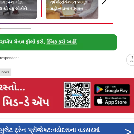
મામ: 4ના મોત,
વર્ષગાંઠ:ચિન્મય અમૃત
મુસ્લિમ યુવ
0 થી વધુ લોકોને
મહોત્સવના સમાપન
વિવાદ, મહારાષ
ત સ્થળોએ
સમારોહ માટે PMને
લગ્નની નોંધ
યા
આમંત્રણ
orrespondent
ટો
news
>
ેટ ટ્રેન પ્રૉજેક્ટ:વડોદરાના વડસરમાં