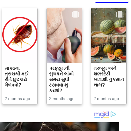
માકડના
પરફ્યુમની
તરબૂચ અને
ત્રાસથી કઈ
સુગંધને લાંબો
શક્કરટેટી
રીતે છુટકારો
સમય સુધી
ખાવાથી નુકસાન
મેળવવો?
ટકાવવા શું
થાય?
કરશો?
2 months ago
2 months ago
2 months ago