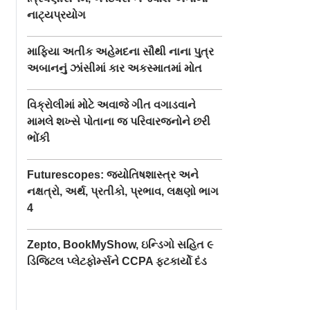
નાટ્યપ્રયોગ
માફિયા અતીક અહેમદના સૌથી નાના પુત્ર
અબાનનું ઝાંસીમાં કાર અકસ્માતમાં મોત
વિક્રોલીમાં મોટે અવાજે ગીત વગાડવાને
મામલે શખ્સે પોતાના જ પરિવારજનોને છરી
ભોંકી
Futurescopes: જ્યોતિષશાસ્ત્ર અને
નક્ષત્રો, અર્થ, પ્રતીકો, પ્રભાવ, લક્ષણો ભાગ
4
Zepto, BookMyShow, ઇન્ડિગો સહિત ૯
ડિજિટલ પ્લેટફોર્મ્સને CCPA ફટકાર્યો દંડ
ુ યુવતી -
સોમનાથમાં વંદે સોમનાથ
કચ્છમાં યાત્રાધામ