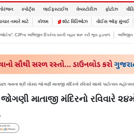
નોરંજન
સ્પોર્ટ્સ
લાઈફસ્ટાઈલ
વેબસ્ટોરીઝ
ફોટોઝ
વીડ
ાચાર તમારે માટે
કૉલમ
શૉટ વિડિઓઝ
વોઈસ ઑફ મુંબઈ
ીત દિપકેના ઘરની બહાર શરૂ કરી ભૂખ હડતાળ
અભિજીત દિપકેએ CJPની નવી નીતિ
ાછા ગામના શ્રી ચોસઠ જોગણી માતાજી મંદિરનો રવિવારે ૨૪મો પાટોત્સવ મહોત્સવ
જોગણી માતાજી મંદિરનો રવિવારે ૨૪મ
m
Follow Us