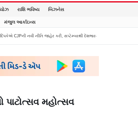
િયોઝ
રાશિ ભવિષ્ય
બિઝનેસ
મંજુલ આર્કાઇવ્સ
 જાહેર કરી, સપ્ટેમ્બરથી દેશભારમાં થશે શરૂ
તુકારામ મુંઢે On Fire: "સરકાર
ો પાટોત્સવ મહોત્સવ