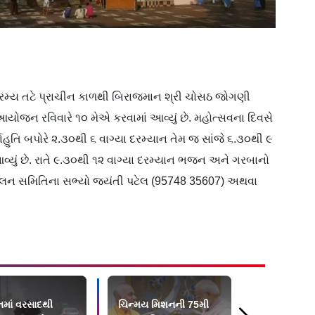
 રમ્ય તટે પ્રાચીન કાળથી બિરાજમાન શ્રી ચોસઠ જોગણી
આયોજન રવિવારે ૧૦ મેએ કરવામાં આવ્યું છે. મહોત્સવના દિવસે
્ણાહુતિ બપોરે ૨.૩૦થી ૬ વાગ્યા દરમ્યાન તેમ જ સાંજે ૬.૩૦થી ૯
્યું છે. રાતે ૯.૩૦થી ૧૨ વાગ્યા દરમ્યાન ભજન અને ગરબાનો
 સંચાલન સમિતિના સભ્યો જયંત‌ી પટેલ (95748 35607) અથવા
તમાં વરસાદથી
ચિન્મય મિશનની 75મી
વડોદરા: હિન્દ