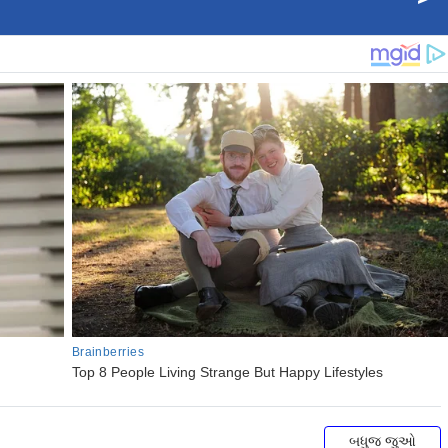
બધુજ જુઓ