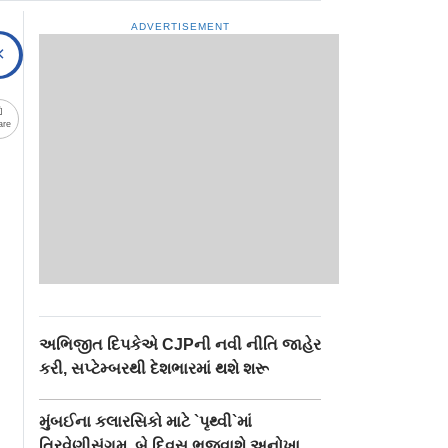
ADVERTISEMENT
are
અભિજીત દિપકેએ CJPની નવી નીતિ જાહેર
કરી, સપ્ટેમ્બરથી દેશભારમાં થશે શરૂ
મુંબઈના કલારસિકો માટે `પૃથ્વી`માં
ત્રિવેણીસંગમ, બે દિવસ ભજવાશે અનોખા