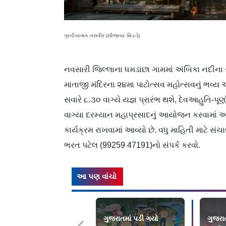
પ્રતીકાત્મક તસવીર (સૌજન્ય: મિડ-ડે)
નવસારી જિલ્લાના ધમડાછા ગામમાં અંબિકા નદીના
માતાજી મંદિરના ૨૪મા પાટોત્સવ મહોત્સવનું ભવ્ય 
સવારે ૮.૩૦ વાગ્યે યજ્ઞ પ્રારંભ થશે, દેવઆહુતિ-પૂર
વાગ્યા દરમ્યાન મહાપ્રસાદનું આયોજન કરવામાં આવ
કાર્યક્રમ રાખવામાં આવ્યો છે. વધુ માહિતી માટે
ભરત પટેલ (99259 47191)નો સંપર્ક કરવો.
આ પણ વાંચો
ગુજરાતમાં પડી ગયો
ગુજરા