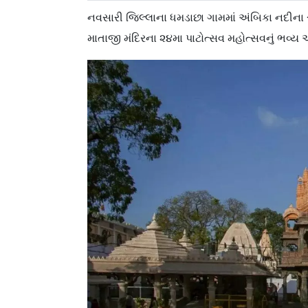
નવસારી જિલ્લાના ધમડાછા ગામમાં અંબિકા નદીના
માતાજી મંદિરના ૨૪મા પાટોત્સવ મહોત્સવનું ભવ્ય 