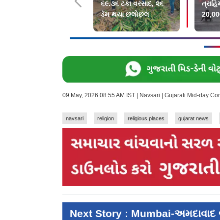
૬૯.૩૬ ટકા વરસાદ, ૨૬
ત્રાહિ
ડૅમ થયા છલોછલ
20,00
સલામ
ખસેડા
09 May, 2026 08:55 AM IST | Navsari | Gujarati Mid-day C
navsari
religion
religious places
gujarat news
Next Story : Mumbai-અમદાવાદ બુલ