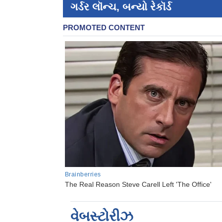
ગર્ડર લૉન્ચ, બન્યો રેકૉર્ડ
વેબસ્ટોરીઝ