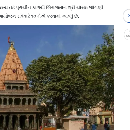
 રમ્ય તટે પ્રાચીન કાળથી બિરાજમાન શ્રી ચોસઠ જોગણી
આયોજન રવિવારે ૧૦ મેએ કરવામાં આવ્યું છે.
Sh