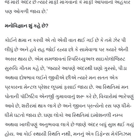
જે મારી અંદર છે ત્યારે માફી માગવાનો કે માફી આપવાનો અહંકાર
પણ ઓગળી જાય છે.’
મનોવિજ્ઞાન
શું
કહે
છે
?
કોઈને ક્ષમા ન કરવી એ તો એવી વાત થઈ ગઈ છે કે તમે ઝેર પી
લીધું છે અને હવે રાહ જોઈ રહ્યા છો કે સામેવાળા પર ક્યારે એની
અસર થાય છે. એમ સમજાવતાં સ્પિરિચ્યુઅલ સાઇકોલૉજિસ્ટ
સુરુચિ ગૌતમ કહે છે, ‘જ્યારે આપણે અંદરથી ઘણો ગુસ્સો, પીડા
અથવા દોષભાવ લઈને જીવીએ છીએ ત્યારે મન સતત એક
પ્રકારના મેન્ટલ પ્રેશર લૂપમાં ફસાઈ જાય છે. આ સ્થિતિમાં મન
પોતાની પૉઝિટિવ એનર્જી ગુમાવવાનું શરૂ કરે છે, વિચારોમાં ભારેપણું
આવે છે, શરીરમાં થાક લાગે છે અને જીવન પ્રત્યેનો રસ પણ ધીમે-
ધીમે ઘટતો જાય છે. ઘણા લોકો આ સ્થિતિમાં ઇમોશનલી નમ્બ
અથવા ખાલીપણું અનુભવવા લાગે છે જાણે અંદર બધું સુન્ન થઈ ગયું
હોય. આ કોઈ સ્થાયી સ્થિતિ નથી, મનનું એક ડિફેન્સ મેકૅનિઝમ