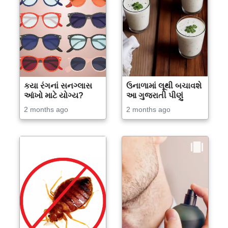
કયા રંગનાં સનગ્લાસ
ઉનાળામાં લૂથી બચાવશે
આંખો માટે યોગ્ય?
આ ગુજરાતી પીણું
2 months ago
2 months ago