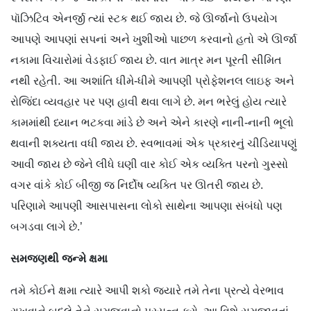
પૉઝિટિવ એનર્જી ત્યાં સ્ટક થઈ જાય છે. જે ઊર્જાનો ઉપયોગ
આપણે આપણાં સપનાં અને ખુશીઓ પાછળ કરવાનો હતો એ ઊર્જા
નકામા વિચારોમાં વેડફાઈ જાય છે. વાત માત્ર મન પૂરતી સીમિત
નથી રહેતી. આ અશાંતિ ધીમે-ધીમે આપણી પ્રોફેશનલ લાઇફ અને
રોજિંદા વ્યવહાર પર પણ હાવી થવા લાગે છે. મન ભરેલું હોય ત્યારે
કામમાંથી ધ્યાન ભટકવા માંડે છે અને એને કારણે નાની-નાની ભૂલો
થવાની શક્યતા વધી જાય છે. સ્વભાવમાં એક પ્રકારનું ચીડિયાપણું
આવી જાય છે જેને લીધે ઘણી વાર કોઈ એક વ્યક્તિ પરનો ગુસ્સો
વગર વાંકે કોઈ બીજી જ નિર્દોષ વ્યક્તિ પર ઊતરી જાય છે.
પરિણામે આપણી આસપાસના લોકો સાથેના આપણા સંબંધો પણ
બગડવા લાગે છે.’
સમજણથી
જન્મે
ક્ષમા
તમે કોઈને ક્ષમા ત્યારે આપી શકો જ્યારે તમે તેના પ્રત્યે વેરભાવ