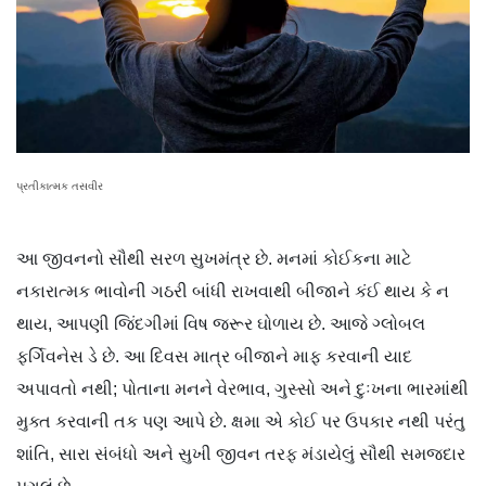
પ્રતીકાત્મક તસવીર
આ જીવનનો સૌથી સરળ સુખમંત્ર છે. મનમાં કોઈકના માટે
નકારાત્મક ભાવોની ગઠરી બાંધી રાખવાથી બીજાને કંઈ થાય કે ન
થાય, આપણી જિંદગીમાં વિષ જરૂર ઘોળાય છે. આજે ગ્લોબલ
ફર્ગિવનેસ ડે છે. આ દિવસ માત્ર બીજાને માફ કરવાની યાદ
અપાવતો નથી; પોતાના મનને વેરભાવ, ગુસ્સો અને દુઃખના ભારમાંથી
મુક્ત કરવાની તક પણ આપે છે. ક્ષમા એ કોઈ પર ઉપકાર નથી પરંતુ
શાંતિ, સારા સંબંધો અને સુખી જીવન તરફ મંડાયેલું સૌથી સમજદાર