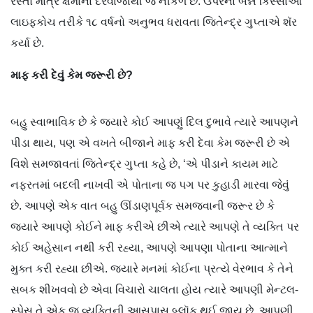
રસ્તો માત્ર ક્ષમાના દરવાજાથી જ નીકળે છે. ઉપરના બન્ને કિસ્સાઓ
લાઇફકોચ તરીકે ૧૮ વર્ષનો અનુભવ ધરાવતા જિતેન્દ્ર ગુપ્તાએ શૅર
કર્યા છે.
માફ
કરી
દેવું
કેમ
જરૂરી
છે
?
બહુ સ્વાભાવિક છે કે જ્યારે કોઈ આપણું દિલ દુભાવે ત્યારે આપણને
પીડા થાય, પણ એ વખતે બીજાને માફ કરી દેવા કેમ જરૂરી છે એ
વિશે સમજાવતાં જિતેન્દ્ર ગુપ્તા કહે છે, ‘એ પીડાને કાયમ માટે
નફરતમાં બદલી નાખવી એ પોતાના જ પગ પર કુહાડી મારવા જેવું
છે. આપણે એક વાત બહુ ઊંડાણપૂર્વક સમજવાની જરૂર છે કે
જ્યારે આપણે કોઈને માફ કરીએ છીએ ત્યારે આપણે તે વ્યક્તિ પર
કોઈ અહેસાન નથી કરી રહ્યા, આપણે આપણા પોતાના આત્માને
મુક્ત કરી રહ્યા છીએ. જ્યારે મનમાં કોઈના પ્રત્યે વેરભાવ કે તેને
સબક શીખવવો છે એવા વિચારો ચાલતા હોય ત્યારે આપણી મેન્ટલ-
સ્પેસ તે એક જ વ્યક્તિની આસપાસ બ્લૉક થઈ જાય છે. આપણી