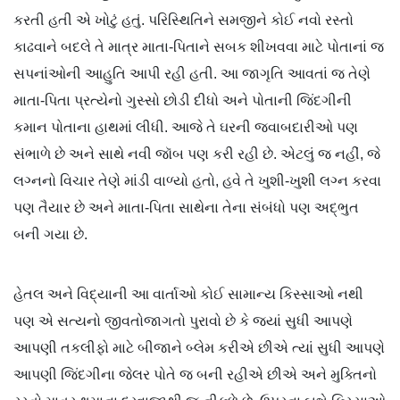
કરતી હતી એ ખોટું હતું. પરિસ્થિતિને સમજીને કોઈ નવો રસ્તો
કાઢવાને બદલે તે માત્ર માતા-પિતાને સબક શીખવવા માટે પોતાનાં જ
સપનાંઓની આહુતિ આપી રહી હતી. આ જાગૃતિ આવતાં જ તેણે
માતા-પિતા પ્રત્યેનો ગુસ્સો છોડી દીધો અને પોતાની જિંદગીની
કમાન પોતાના હાથમાં લીધી. આજે તે ઘરની જવાબદારીઓ પણ
સંભાળે છે અને સાથે નવી જૉબ પણ કરી રહી છે. એટલું જ નહીં, જે
લગ્નનો વિચાર તેણે માંડી વાળ્યો હતો, હવે તે ખુશી-ખુશી લગ્ન કરવા
પણ તૈયાર છે અને માતા-પિતા સાથેના તેના સંબંધો પણ અદ્ભુત
બની ગયા છે.
હેતલ અને વિદ્યાની આ વાર્તાઓ કોઈ સામાન્ય કિસ્સાઓ નથી
પણ એ સત્યનો જીવતોજાગતો પુરાવો છે કે જ્યાં સુધી આપણે
આપણી તકલીફો માટે બીજાને બ્લેમ કરીએ છીએ ત્યાં સુધી આપણે
આપણી જિંદગીના જેલર પોતે જ બની રહીએ છીએ અને મુક્તિનો