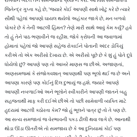
રાખવાને બદલે તેને સમજવાનો પ્રયત્ન કરો. આ વિશે સમજાવતાં
જિતેન્દ્ર ગુપ્તા કહે છે, ‘જ્યારે કોઈ આપણી સાથે ખોટું કરે છે ત્યારે
સૌથી પહેલાં આપણો ઘાયલ થયેલો અહંકાર જાગે છે, મન બળવો
પોકારે છે કે તેની આટલી હિંમત? તેણે મારી સાથે આવું કેમ કર્યું? હવે
તો હું તેને પાઠ ભણાવીને જ રહીશ. જોકે ક્રોધની આ જ્વાળામાં
હોમાતાં પહેલાં જો આપણે સહેજ રોકાઈને પોતાની અંદર ડોકિયું
કરીએ તો એક અરીસો દેખાય છે. એ અરીસો પૂછે છે કે શું હું પોતે દૂધે
ધોયેલો છું? આપણે પણ તો આખરે માણસ જ છીએ. અજાણતાં,
અણસમજમાં કે સંજોગવશાત્ આપણાથી પણ ભૂલો થઈ જ છે અને
આપણા કારણે પણ કોઈનું દિલ દુભાયું જ હશે. જ્યારે આપણે
આપણી નબળાઈઓ અને ભૂલોને સ્વીકારીને આપણી જાતને બહુ
સહજતાથી માફ કરી દઈએ છીએ તો પછી સામેવાળી વ્યક્તિ માટે
હૃદયમાં આટલી કઠોરતા કેમ? જો હું ભૂલને પાત્ર છું તો તે પણ છે.
આ સત્ય સમજાતાં જ વેરભાવની પકડ ઢીલી થવા લાગે છે. આનાથી
થોડા ઊંડા ઊતરીએ તો સમજાય છે કે આ દુનિયામાં કોઈ પણ