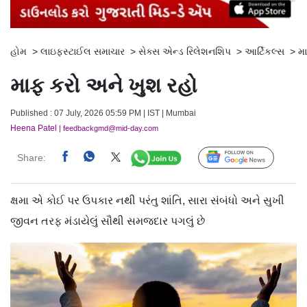
હોમ
>
લાઇફસ્ટાઈલ સમાચાર
>
સેક્સ એન્ડ રિલેશનશિપ
>
આર્ટિકલ્સ
>
મ
માફ કરો અને ખુશ રહો
Published : 07 July, 2026 05:59 PM | IST | Mumbai
Heena Patel
| feedbackgmd@mid-day.com
Share:
Follow Us
ક્ષમા એ કોઈ પર ઉપકાર નથી પરંતુ શાંતિ, સારા સંબંધો અને સુખી
જીવન તરફ મંડાયેલું સૌથી સમજદાર પગલું છે