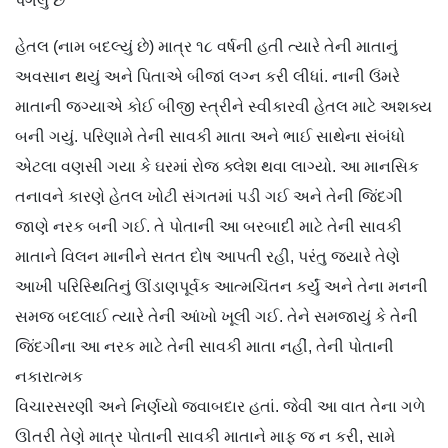
પગલું છે
હેતલ (નામ બદલ્યું છે) માત્ર ૧૮ વર્ષની હતી ત્યારે તેની માતાનું
અવસાન થયું અને પિતાએ બીજાં લગ્ન કરી લીધાં. નાની ઉંમરે
માતાની જગ્યાએ કોઈ બીજી સ્ત્રીને સ્વીકારવી હેતલ માટે અશક્ય
બની ગયું. પરિણામે તેની સાવકી માતા અને ભાઈ સાથેના સંબંધો
એટલા વણસી ગયા કે ઘરમાં રોજ ક્લેશ થવા લાગ્યો. આ માનસિક
તનાવને કારણે હેતલ ખોટી સંગતમાં પડી ગઈ અને તેની જિંદગી
જાણે નરક બની ગઈ. તે પોતાની આ બરબાદી માટે તેની સાવકી
માતાને વિલન માનીને સતત દોષ આપતી રહી, પરંતુ જ્યારે તેણે
આખી પરિસ્થિતિનું ઊંડાણપૂર્વક આત્મચિંતન કર્યું અને તેના મનની
સમજ બદલાઈ ત્યારે તેની આંખો ખૂલી ગઈ. તેને સમજાયું કે તેની
જિંદગીના આ નરક માટે તેની સાવકી માતા નહીં, તેની પોતાની
નકારાત્મક
વિચારસરણી અને નિર્ણયો જવાબદાર હતાં. જેવી આ વાત તેના ગળે
ઊતરી તેણે માત્ર પોતાની સાવકી માતાને માફ જ ન કરી, સામે