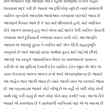
રોલ ભજવીને પણ આપણી અંદર રહેલા સર્વશ્રેષ્ઠ તત્ત્વને બહાર
લાવવામાં મદદ કરી છે. જ્યારે આ દૃષ્ટિકોણ ખૂલે છે ત્યારે સામેવાળી
વ્યક્તિ પ્રત્યેનો આક્રોશ આપોઆપ કરુણામાં બદલાઈ જાય છે.
આપણને વિચાર આવે છે કે પાઠ મારે શીખવાનો હતો, મારે આત્મિક
રીતે આગળ વધવાનું હતું અને એના માટે થઈને પેલી વ્યક્તિ પોતાની
નજરમાં અને દુનિયાની નજરમાં ખરાબ બની ગઈ. આ જાગૃતિ
આવતાં જ આપણું હૃદય તે વ્યક્તિ માટે એક ઊંડી સહાનુભૂતિ
અનુભવે છે અને આપણે સાચા અર્થમાં મુક્ત થઈ જઈએ છીએ.
આપણે આ વસ્તુને આધ્યાત્મિક લેવલ પર સમજવાનો પ્રયત્ન
કરીએ તો આ સૃષ્ટિમાં દેખાતી દરેક વ્યક્તિ, દરેક જીવ એ એક જ
પરમ ચેતનાનાં અલગ-અલગ રૂપો અને એક્સપ્રેશન્સ છે. જ્યારે
આ અદ્વૈત ભાવ જાગી જાય છે ત્યારે આખી રમત જ બદલાઈ જાય
છે. આ બ્રહ્માંડમાં જ્યારે કોઈ બીજું છે જ નહીં તો પછી કોણ કોની
સાથે ખોટું કરી રહ્યું છે અને કોણ કોને માફ કરશે? બસ, આ જ રીતે
જ્યારે એ સમજાય છે કે સામેવાળી વ્યક્તિમાં પણ એ જ આત્મા છે