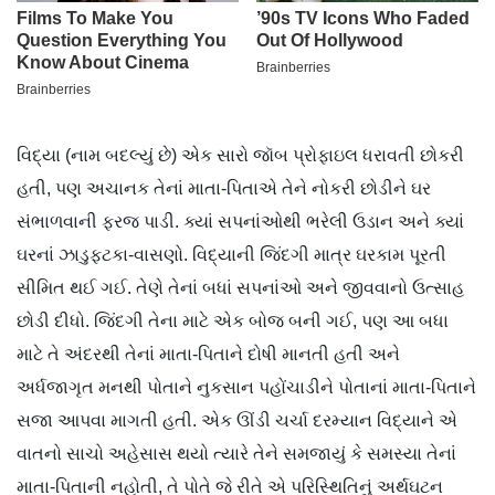
વિદ્યા (નામ બદલ્યું છે) એક સારો જૉબ પ્રોફાઇલ ધરાવતી છોકરી
હતી, પણ અચાનક તેનાં માતા-પિતાએ તેને નોકરી છોડીને ઘર
સંભાળવાની ફરજ પાડી. ક્યાં સપનાંઓથી ભરેલી ઉડાન અને ક્યાં
ઘરનાં ઝાડુફટકા-વાસણો. વિદ્યાની જિંદગી માત્ર ઘરકામ પૂરતી
સીમિત થઈ ગઈ. તેણે તેનાં બધાં સપનાંઓ અને જીવવાનો ઉત્સાહ
છોડી દીધો. જિંદગી તેના માટે એક બોજ બની ગઈ, પણ આ બધા
માટે તે અંદરથી તેનાં માતા-પિતાને દોષી માનતી હતી અને
અર્ધજાગૃત મનથી પોતાને નુકસાન પહોંચાડીને પોતાનાં માતા-પિતાને
સજા આપવા માગતી હતી. એક ઊંડી ચર્ચા દરમ્યાન વિદ્યાને એ
વાતનો સાચો અહેસાસ થયો ત્યારે તેને સમજાયું કે સમસ્યા તેનાં
માતા-પિતાની નહોતી, તે પોતે જે રીતે એ પરિસ્થિતિનું અર્થઘટન