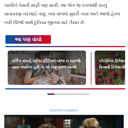
ચાલીને તેમની માફી પણ માગી. આ એક જ પગલાથી ઘરનું
વાતાવરણ બદલાઈ ગયું. બધા સંબંધો સુધરી ગયા અને આજે હેતલ
નવી ઊર્જા સાથે દુનિયા જીતવા માટે તૈયાર છે.
આ પણ વાંચો
વર્કિંગ મધર્સ, બ્રેસ્ટફીડિંગને બોજ ન સમજો,
પ્લેટૉનિક રિલેશ
સારું પ્લાનિંગ હશે તો એ પણ સરળ બનશે
વિનાની રિલેશનશિ
ADVERTISEMENT