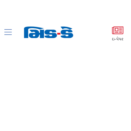
ઇ-પેપર