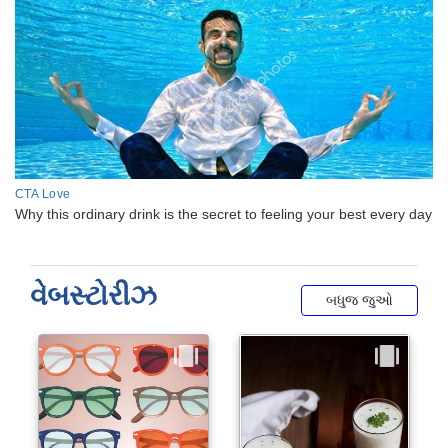
વેબસ્ટોરીઝ
બધુજ જુઓ