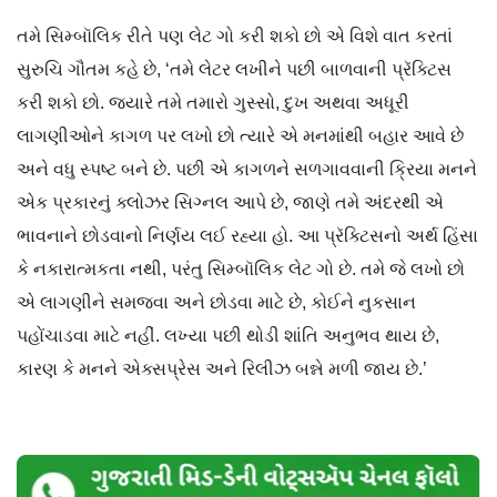
તમે સિમ્બૉલિક રીતે પણ લેટ ગો કરી શકો છો એ વિશે વાત કરતાં
સુરુચિ ગૌતમ કહે છે, ‘તમે લેટર લખીને પછી બાળવાની પ્રૅક્ટિસ
કરી શકો છો. જ્યારે તમે તમારો ગુસ્સો, દુખ અથવા અધૂરી
લાગણીઓને કાગળ પર લખો છો ત્યારે એ મનમાંથી બહાર આવે છે
અને વધુ સ્પષ્ટ બને છે. પછી એ કાગળને સળગાવવાની ક્રિયા મનને
એક પ્રકારનું ક્લોઝર સિગ્નલ આપે છે, જાણે તમે અંદરથી એ
ભાવનાને છોડવાનો નિર્ણય લઈ રહ્યા હો. આ પ્રૅક્ટિસનો અર્થ હિંસા
કે નકારાત્મકતા નથી, પરંતુ સિમ્બૉલિક લેટ ગો છે. તમે જે લખો છો
એ લાગણીને સમજવા અને છોડવા માટે છે, કોઈને નુકસાન
પહોંચાડવા માટે નહીં. લખ્યા પછી થોડી શાંતિ અનુભવ થાય છે,
કારણ કે મનને એક્સપ્રેસ અને રિલીઝ બન્ને મળી જાય છે.’