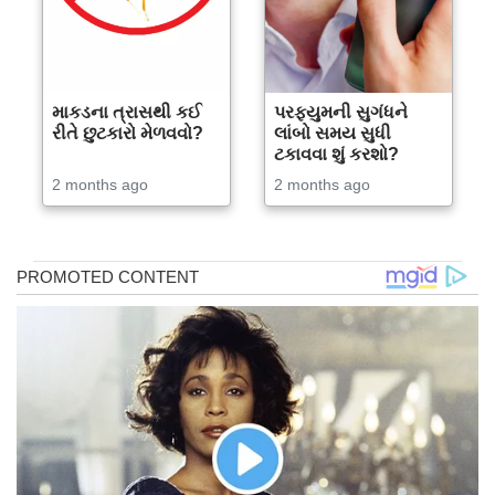
માકડના ત્રાસથી કઈ
પરફ્યુમની સુગંધને
રીતે છુટકારો મેળવવો?
લાંબો સમય સુધી
ટકાવવા શું કરશો?
2 months ago
2 months ago