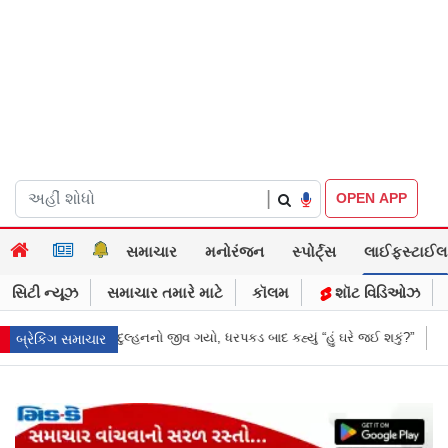
|
OPEN APP
સમાચાર
મનોરંજન
સ્પોર્ટ્સ
લાઈફસ્ટાઈલ
સિટી ન્યૂઝ
સમાચાર તમારે માટે
કૉલમ
શૉટ વિડિઓઝ
 ગયો, ધરપકડ બાદ કહ્યું “હું ઘરે જઈ શકું?”
‘હું બાબા બાગેશ્વર નથી...’: IIT દિલ્
બ્રેકિંગ સમાચાર