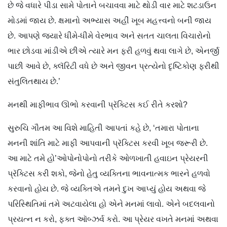
છે જે વધારે પીડા સામે પોતાને બચાવવા માટે થોડી વાર માટે શટડાઉન
મોડમાં જાય છે. ક્ષમાનો અભ્યાસ અહીં ખૂબ મહત્ત્વનો બની જાય
છે. આપણે જ્યારે ધીમે-ધીમે વેરભાવ અને સતત ચાલતા વિચારોનો
ભાર છોડવા માંડીએ છીએ ત્યારે મન ફરી હળવું થવા લાગે છે, એનર્જી
પાછી આવે છે, ક્લૅરિટી વધે છે અને જીવન પ્રત્યેનો દૃષ્ટિકોણ ફરીથી
સંતુલિતથાય છે.’
મનથી માફીભાવ ઊભો કરવાની પ્રૅક્ટિસ કઈ રીતે કરશો?
સુરુચિ ગૌતમ આ વિશે માહિતી આપતાં કહે છે, ‘તમારા પોતાના
મનની શાંતિ માટે માફી આપવાની પ્રૅક્ટિસ કરવી ખૂબ જરૂરી છે.
આ માટે તમે હો’ઓપોનોપોનો તરીકે ઓળખાતી હવાઇન પ્રેયરની
પ્રૅક્ટિસ કરી શકો, જેનો હેતુ વ્યક્તિના ભાવનાત્મક ભારને હળવો
કરવાનો હોય છે. જે વ્યક્તિએ તમને દુખ આપ્યું હોય અથવા જે
પરિસ્થિતિમાં તમે અટવાયેલા હો એને મનમાં લાવો. એને બદલવાનો
પ્રયત્ન ન કરો, ફક્ત ઑબ્ઝર્વ કરો. આ પ્રેયર વખતે મનમાં અથવા