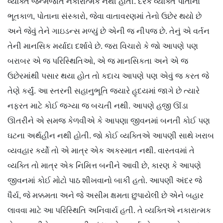
વ્યક્તિ જન્મજાત નકારાત્મક નથી હોતી. દરેક વ્યક્તિ પોતાના
ભૂતકાળ, પોતાના સંસ્કારો, જેવા વાતાવરણમાં તેનો ઉછેર થયો છે
અને જેવું તેને ગાઇડન્સ મળ્યું છે એની જ નીપજ છે. તેનું એ વર્તન
તેની માનસિક મર્યાદા દર્શાવે છે. જરા વિચારો કે જો આપણે પણ
બરાબર એ જ પરિસ્થિતિઓ, એ જ માનસિકતા અને એ જ
ઉછેરમાંથી પસાર થયા હોત તો કદાચ આપણે પણ એવું જ કરત જે
તેણે કર્યું. આ સ્તરની સહાનુભૂતિ જ્યારે હૃદયમાં જાગે છે ત્યારે
નફરત માટે કોઈ જગ્યા જ બચતી નથી. આપણે હજી ઊંડા
ઊતરીને એ સમજ કેળવીએ કે આપણા જીવનમાં બનતી કોઈ પણ
ઘટના અર્થહીન નથી હોતી. જો કોઈ વ્યક્તિએ આપણી સાથે ખરાબ
વ્યવહાર કર્યો તો એ માત્ર એક અકસ્માત નથી. વાસ્તવમાં તે
વ્યક્તિ તો માત્ર એક નિમિત્ત બનીને આવી છે, કારણ કે આપણે
જીવનમાં કોઈ મોટો પાઠ શીખવાનો બાકી હતો. આપણી અંદર જે
ધૈર્ય, જે મક્કમતા અને જે અસીમ ક્ષમતા છુપાયેલી છે એને બહાર
લાવવા માટે આ પરિસ્થિતિ અનિવાર્ય હતી. તે વ્યક્તિએ નકારાત્મક