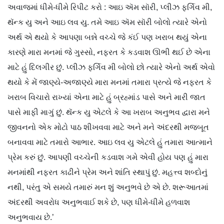
અવાજમાં ધીમે-ધીમે રિપીટ કરો : આઇ ઍમ સૉરી, પ્લીઝ ફર્ગિવ મી,
થૅન્ક યુ અને આઇ લવ યુ. તમે આઇ ઍમ સૉરી બોલો ત્યારે એનો
અર્થ એ થયો કે આપણા બન્ને વચ્ચે જે કંઈ પણ ખરાબ થયું એના
કારણે મારા મનમાં જે ગુસ્સો, નફરત કે કડવાશ ઊભી થઈ છે એના
માટે હું દિલગીર છું. પ્લીઝ ફર્ગિવ મી બોલો છો ત્યારે એનો અર્થ એવો
થયો કે મેં જાણ્યે-અજાણ્યે મારા મનમાં તમારા પ્રત્યે જે નફરત કે
ખરાબ વિચારો રાખ્યાં એના માટે હું બ્રહ્માંડ પાસે અને મારી જાત
પાસે માફી માગું છું. થૅન્ક યુ એટલે કે આ ખરાબ અનુભવ દ્વારા મને
જીવનનો એક મોટો પાઠ શીખવવા માટે અને મને અંદરથી મજબૂત
બનાવવા માટે તમારો આભાર. આઇ લવ યુ એટલે હું તમારા આત્માને
પ્રેમ કરું છું. આપણી વચ્ચેની કડવાશ ગમે એવી હોય પણ હું મારા
મનમાંથી નફરત કાઢીને પ્રેમ અને શાંતિ સ્થાપું છું. મહત્ત્વ શબ્દોનું
નથી, પરંતુ એ સમયે તમારું મન શું અનુભવે છે એ છે. શરૂઆતમાં
અંદરથી અવરોધ અનુભવાઈ શકે છે, પણ ધીમે-ધીમે હળવાશ
અનુભવાય છે.’