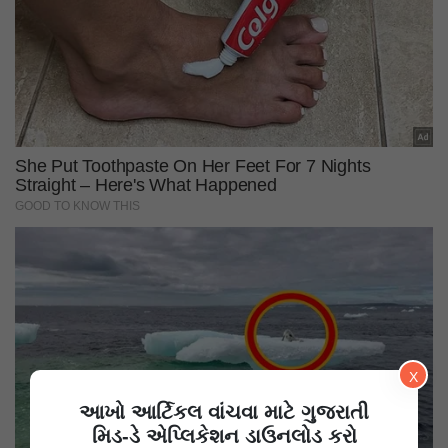
X
આખો આર્ટિકલ વાંચવા માટે ગુજરાતી
મિડ-ડે એપ્લિકેશન ડાઉનલોડ કરો