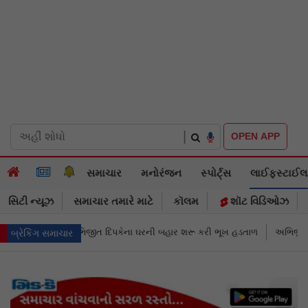
|
OPEN APP
સમાચાર
મનોરંજન
સ્પોર્ટ્સ
લાઈફસ્ટાઈલ
સિટી ન્યૂઝ
સમાચાર તમારે માટે
કૉલમ
શૉટ વિડિઓઝ
 ઘરની બહાર શરૂ કરી ભૂખ હડતાળ
અભિજીત દિપકેએ CJPની નવી નીતિ જાહેર કરી
બ્રેકિંગ સમાચાર