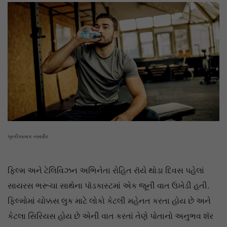
પ્રતીકાત્મક તસવીર
ફિલ્મ અને ટેલિવિઝન અભિનેતા રોહિત રૉયે થોડા દિવસ પહેલાં
સાયરસ ભરૂચા સાથેના પૉડકાસ્ટમાં એક જૂની વાત ઉખેડી હતી.
ફિલ્મોમાં ચોક્કસ લુક માટે લોકો કેટલી મહેનત કરતા હોય છે અને
કેટલા સિરિયસ હોય છે એની વાત કરતાં તેણે પોતાનો અનુભવ શૅર