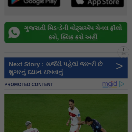
ટોચ
>
Next Story : સર્જરી પહેલાં જરૂરી છે
શુગરનું ધ્યાન રાખવાનું