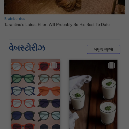
વેબસ્ટોરીઝ
બધુજ જુઓ