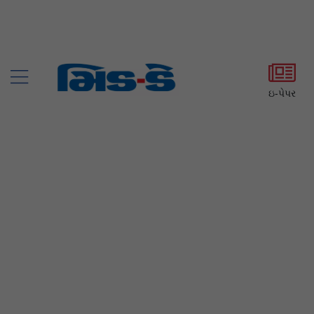
ઇ-પેપર