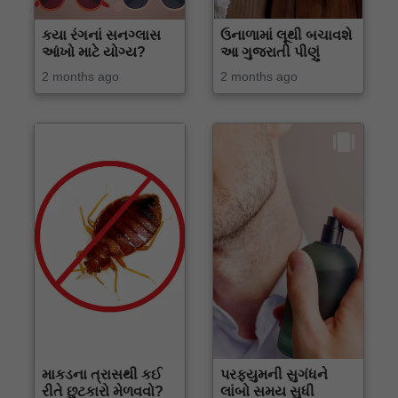
કયા રંગનાં સનગ્લાસ
ઉનાળામાં લૂથી બચાવશે
આંખો માટે યોગ્ય?
આ ગુજરાતી પીણું
2 months ago
2 months ago
માકડના ત્રાસથી કઈ
પરફ્યુમની સુગંધને
રીતે છુટકારો મેળવવો?
લાંબો સમય સુધી