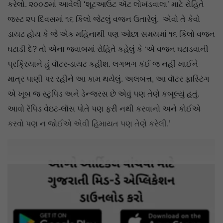
કરેલો. ૨૦૦૭માં આવેલી ‘શૂટઆઉટ ઍટ લોખંડવાલા’ માટે રોહિતે
જસ્ટ ૨૫ દિવસમાં ૧૬ કિલો જેટલું વજન ઉતારેલું. એવો તે કેવો
ડાયટ હોય કે જે એક મહિનાથી પણ ઓછા સમયમાં ૧૬ કિલો વજન
ઘટાડી દે? તો એના જવાબમાં રોહિતે કહેલું કે ‘એ વજન ઘટાડવાની
પ્રક્રિયાને હું વૉટર-ડાયટ કહીશ. લગભગ કંઈ જ નહીં ખાઈને
માત્ર પાણી પર રહીને આ કામ થયેલું. અલબત્ત, આ વૉટર ફાસ્ટિંગ
એ ખૂબ જ સ્ટુપિડ અને ડેન્જરસ છે એવું પણ તેણે કબૂલ્યું હતું.
આવો રૅપિડ વેઇટ-લૉસ પોતે પણ ફરી નથી કરવાનો અને કોઈએ
કરવો પણ ન જોઈએ એવી હિમાયત પણ તેણે કરેલી.’