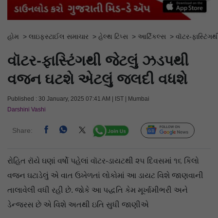
હોમ
>
લાઇફસ્ટાઈલ સમાચાર
>
હેલ્થ ટિપ્સ
>
આર્ટિકલ્સ
>
વૉટર-ફાસ્ટિંગ
વૉટર-ફાસ્ટિંગથી જેટલું ઝડપથી
વજન ઘટશે એટલું જલદી વધશે
Published : 30 January, 2025 07:41 AM | IST | Mumbai
Darshini Vashi
Share:
Follow Us
રોહિત રૉયે ઘણાં વર્ષો પહેલાં વૉટર-ડાયટથી ૨૫ દિવસમાં ૧૬ કિલો
વજન ઘટાડેલું એ વાત ઉખેળતાં લોકોમાં આ ડાયટ વિશે જાણવાની
તાલાવેલી વધી રહી છે. જોકે આ પદ્ધતિ કેમ મૂર્ખામીભરી અને
ડેન્જરસ છે એ વિશે અતથી ઇતિ સુધી જાણીએ