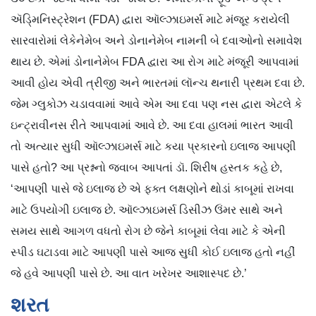
ઍડ્‍મિનિસ્ટ્રેશન (FDA) દ્વારા ઑલ્ઝાઇમર્સ માટે મંજૂર કરાયેલી
સારવારોમાં લેકેનેમેબ અને ડોનાનેમેબ નામની બે દવાઓનો સમાવેશ
થાય છે. એમાં ડોનાનેમેબ FDA દ્વારા આ રોગ માટે મંજૂરી આપવામાં
આવી હોય એવી ત્રીજી અને ભારતમાં લૉન્ચ થનારી પ્રથમ દવા છે.
જેમ ગ્લુકોઝ ચડાવવામાં આવે એમ આ દવા પણ નસ દ્વારા એટલે કે
ઇન્ટ્રાવીનસ રીતે આપવામાં આવે છે. આ દવા હાલમાં ભારત આવી
તો અત્યાર સુધી ઑલ્ઝાઇમર્સ માટે કયા પ્રકારનો ઇલાજ આપણી
પાસે હતો? આ પ્રશ્નનો જવાબ આપતાં ડૉ. શિરીષ હસ્તક કહે છે,
‘આપણી પાસે જે ઇલાજ છે એ ફક્ત લક્ષણોને થોડાં કાબૂમાં રાખવા
માટે ઉપયોગી ઇલાજ છે. ઑલ્ઝાઇમર્સ ડિસીઝ ઉંમર સાથે અને
સમય સાથે આગળ વધતો રોગ છે જેને કાબૂમાં લેવા માટે કે એની
સ્પીડ ઘટાડવા માટે આપણી પાસે આજ સુધી કોઈ ઇલાજ હતો નહીં
જે હવે આપણી પાસે છે. આ વાત ખરેખર આશાસ્પદ છે.’
શરત