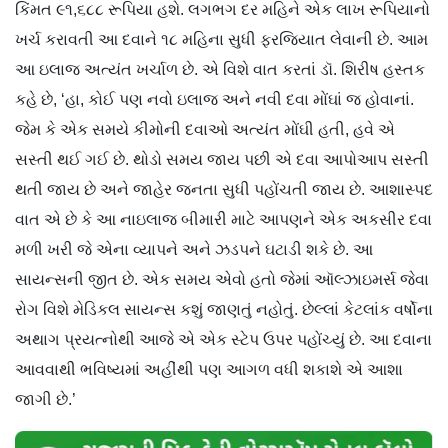
કિંમત ૯૧,૬૮૮ રૂપિયા હશે. લગભગ દર મહિને એક લાખ રૂપિયાનો
ખર્ચ કરાવતી આ દવાને ૧૮ મહિના સુધી ફરજિયાત લેવાની છે. આમ
આ ઇલાજ અત્યંત ખર્ચાળ છે. એ વિશે વાત કરતાં ડૉ. શિરીષ હસ્તક
કહે છે, ‘હા, કોઈ પણ નવો ઇલાજ અને નવી દવા મોંઘાં જ હોવાનાં.
જેમ કે એક સમયે કીમોની દવાઓ અત્યંત મોંઘી હતી, હવે એ
સસ્તી થઈ ગઈ છે. થોડો સમય જાય પછી એ દવા આપોઆપ સસ્તી
થતી જાય છે અને જાહેર જનતા સુધી પહોંચતી જાય છે. આશાસ્પદ
વાત એ છે કે આ નાઇલાજ બીમારી માટે આપણને એક અકસીર દવા
મળી ખરી જે એના વ્યાપને અને ઝડપને ઘટાડી શકે છે. આ
સાયન્સની જીત છે. એક સમય એવો હતો જેમાં ઑલ્ઝાઇમર્સ જેવા
રોગ વિશે મેડિકલ સાયન્સ કશું જાણતું નહોતું. છેલ્લાં કેટલાંક વર્ષોના
અથાગ પ્રયત્નોથી આજે એ એક સ્ટેપ ઉપર પહોંચ્યું છે. આ દવાના
આવવાથી ભવિષ્યમાં અહીંથી પણ આગળ વધી શકાશે એ આશા
જાગી છે.’