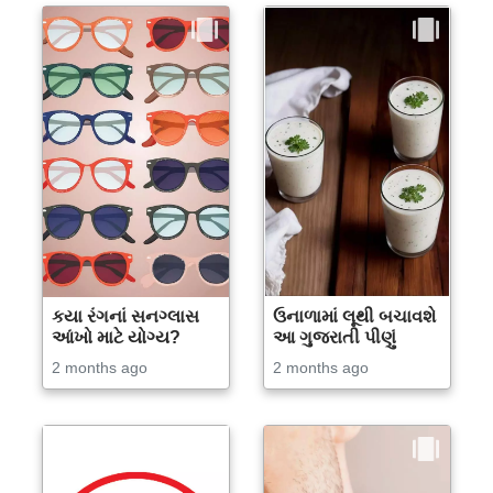
કયા રંગનાં સનગ્લાસ
ઉનાળામાં લૂથી બચાવશે
આંખો માટે યોગ્ય?
આ ગુજરાતી પીણું
2 months ago
2 months ago