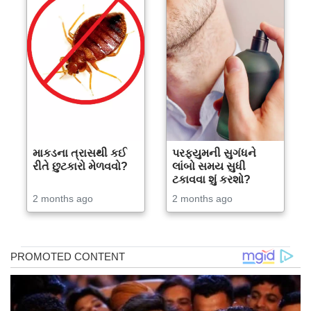
માકડના ત્રાસથી કઈ
પરફ્યુમની સુગંધને
રીતે છુટકારો મેળવવો?
લાંબો સમય સુધી
ટકાવવા શું કરશો?
2 months ago
2 months ago