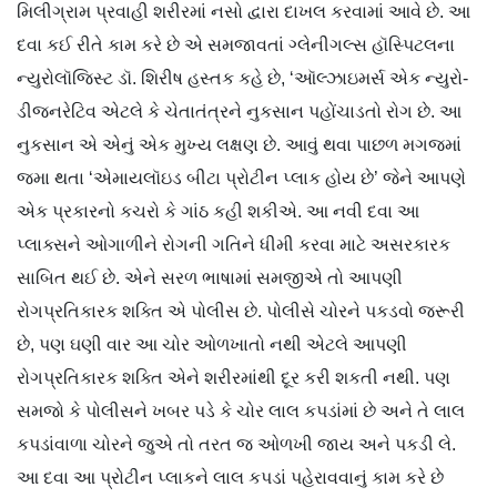
મિલીગ્રામ પ્રવાહી શરીરમાં નસો દ્વારા દાખલ કરવામાં આવે છે. આ
દવા કઈ રીતે કામ કરે છે એ સમજાવતાં ગ્લેનીગલ્સ હૉસ્પિટલના
ન્યુરોલૉજિસ્ટ ડૉ. શિરીષ હસ્તક કહે છે, ‘ઑલ્ઝાઇમર્સ એક ન્યુરો-
ડીજનરેટિવ એટલે કે ચેતાતંત્રને નુકસાન પહોંચાડતો રોગ છે. આ
નુકસાન એ એનું એક મુખ્ય લક્ષણ છે. આવું થવા પાછળ મગજમાં
જમા થતા ‘એમાયલૉઇડ બીટા પ્રોટીન પ્લાક હોય છે’ જેને આપણે
એક પ્રકારનો કચરો કે ગાંઠ કહી શકીએ. આ નવી દવા આ
પ્લાક્સને ઓગાળીને રોગની ગતિને ધીમી કરવા માટે અસરકારક
સાબિત થઈ છે. એને સરળ ભાષામાં સમજીએ તો આપણી
રોગપ્રતિકારક શક્તિ એ પોલીસ છે. પોલીસે ચોરને પકડવો જરૂરી
છે, પણ ઘણી વાર આ ચોર ઓળખાતો નથી એટલે આપણી
રોગપ્રતિકારક શક્તિ એને શરીરમાંથી દૂર કરી શકતી નથી. પણ
સમજો કે પોલીસને ખબર પડે કે ચોર લાલ કપડાંમાં છે અને તે લાલ
કપડાંવાળા ચોરને જુએ તો તરત જ ઓળખી જાય અને પકડી લે.
આ દવા આ પ્રોટીન પ્લાકને લાલ કપડાં પહેરાવવાનું કામ કરે છે