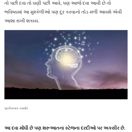
તો પછી દવા તો ઘણી પછી આવે, પણ આજે દવા આવી છે તો
ભવિષ્યમાં આ મુશ્કેલીઓ પણ દૂર કરવાનો તોડ મળી આવશે એવી
આશા રાખી શકાય.
પ્રતીકાત્મક તસવીર
આ દવા મોંઘી છે પણ શરૂઆતના સ્ટેજના દરદીઓ પર અકસીર છે.