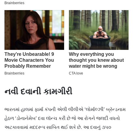
નવી દવાની કામગીરી
ભારતમાં હાલમાં ફાર્મા કંપની એલી લીલીએ ‘લોર્માલ્ઝી’ બ્રૅન્ડનામ
હેઠળ ‘ડોનાનેમેબ’ દવા લૉન્ચ કરી છે જે આ રોગને જલદી વધતો
અટકાવવામાં મદદરૂપ સાબિત થઈ શકે છે. આ દવાનું ૩૫૦