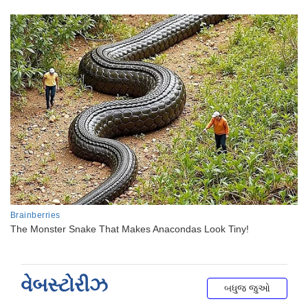
વેબસ્ટોરીઝ
બધુજ જુઓ