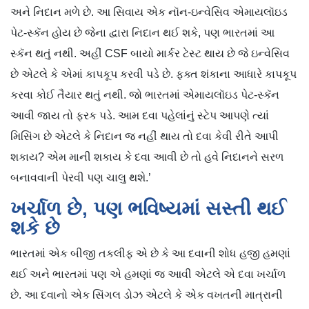
અને નિદાન મળે છે. આ સિવાય એક નૉન-ઇન્વેસિવ એમાયલૉઇડ
પેટ-સ્કૅન હોય છે જેના દ્વારા નિદાન થઈ શકે, પણ ભારતમાં આ
સ્કૅન થતું નથી. અહીં CSF બાયો માર્કર ટેસ્ટ થાય છે જે ઇન્વેસિવ
છે એટલે કે એમાં કાપકૂપ કરવી પડે છે. ફક્ત શંકાના આધારે કાપકૂપ
કરવા કોઈ તૈયાર થતું નથી. જો ભારતમાં એમાયલૉઇડ પેટ-સ્કૅન
આવી જાય તો ફરક પડે. આમ દવા પહેલાંનું સ્ટેપ આપણે ત્યાં
મિસિંગ છે એટલે કે નિદાન જ નહીં થાય તો દવા કેવી રીતે આપી
શકાય? એમ માની શકાય કે દવા આવી છે તો હવે નિદાનને સરળ
બનાવવાની પેરવી પણ ચાલુ થશે.’
ખર્ચાળ છે, પણ ભવિષ્યમાં સસ્તી થઈ
શકે છે
ભારતમાં એક બીજી તકલીફ એ છે કે આ દવાની શોધ હજી હમણાં
થઈ અને ભારતમાં પણ એ હમણાં જ આવી એટલે એ દવા ખર્ચાળ
છે. આ દવાનો એક સિંગલ ડોઝ એટલે કે એક વખતની માત્રાની