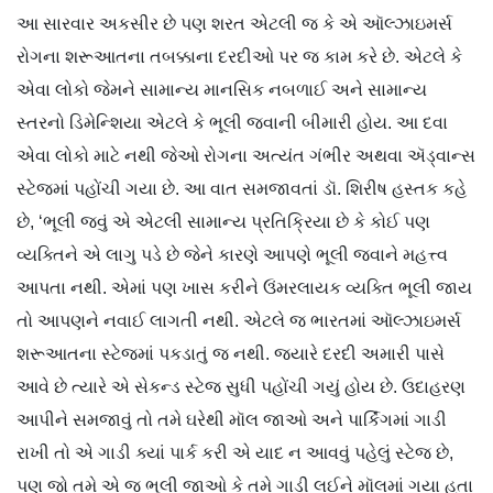
આ સારવાર અકસીર છે પણ શરત એટલી જ કે એ ઑલ્ઝાઇમર્સ
રોગના શરૂઆતના તબક્કાના દરદીઓ પર જ કામ કરે છે. એટલે કે
એવા લોકો જેમને સામાન્ય માનસિક નબળાઈ અને સામાન્ય
સ્તરનો ડિમેન્શિયા એટલે કે ભૂલી જવાની બીમારી હોય. આ દવા
એવા લોકો માટે નથી જેઓ રોગના અત્યંત ગંભીર અથવા ઍડ્વાન્સ
સ્ટેજમાં પહોંચી ગયા છે. આ વાત સમજાવતાં ડૉ. શિરીષ હસ્તક કહે
છે, ‘ભૂલી જવું એ એટલી સામાન્ય પ્રતિક્રિયા છે કે કોઈ પણ
વ્યક્તિને એ લાગુ પડે છે જેને કારણે આપણે ભૂલી જવાને મહત્ત્વ
આપતા નથી. એમાં પણ ખાસ કરીને ઉંમરલાયક વ્યક્તિ ભૂલી જાય
તો આપણને નવાઈ લાગતી નથી. એટલે જ ભારતમાં ઑલ્ઝાઇમર્સ
શરૂઆતના સ્ટેજમાં પકડાતું જ નથી. જ્યારે દરદી અમારી પાસે
આવે છે ત્યારે એ સેકન્ડ સ્ટેજ સુધી પહોંચી ગયું હોય છે. ઉદાહરણ
આપીને સમજાવું તો તમે ઘરેથી મૉલ જાઓ અને પાર્કિંગમાં ગાડી
રાખી તો એ ગાડી ક્યાં પાર્ક કરી એ યાદ ન આવવું પહેલું સ્ટેજ છે,
પણ જો તમે એ જ ભૂલી જાઓ કે તમે ગાડી લઈને મૉલમાં ગયા હતા