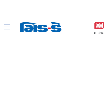
ઇ-પેપર