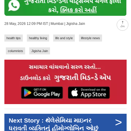
28 May, 2026 12:09 PM IST | Mumbai | Jigisha Jain
ટોચ
health tips
healthy living
life and style
lifestyle news
columnists
Jigisha Jain
>
Next Story : થૅલેસેમિયા માઇનર
ધરાવતી વ્યક્તિનું હીમોગ્લોબિન ઓછું