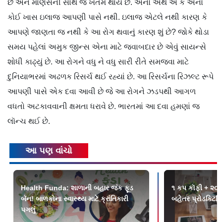
છે અને માણસની સાથે જ ખતમ થાય છે. એનો અર્થ એ કે એનો
કોઈ ખાસ ઇલાજ આપણી પાસે નથી. ઇલાજ એટલે નથી કારણ કે
આપણે જાણતા જ નથી કે આ રોગ થવાનું કારણ શું છે? જોકે થોડા
સમય પહેલાં અમુક જીન્સ એના માટે જવાબદાર છે એવું સાયન્સે
શોધી કાઢ્યું છે. આ રોગને વધુ ને વધુ સારી રીતે સમજવા માટે
દુનિયાભરમાં અઢળક રિસર્ચ થઈ રહ્યાં છે. આ રિસર્ચના રિઝલ્ટ રૂપે
આપણી પાસે એક દવા આવી છે જે આ રોગને ઝડપથી આગળ
વધતો અટકાવવાની ક્ષમતા ધરાવે છે. ભારતમાં આ દવા હમણાં જ
લૉન્ચ થઈ છે.
આ પણ વાંચો
Health Funda: શાળાની બહાર જંક ફૂડ
૧ કપ કૉફી + ૨૦ 
બૅન! બાળકોના સ્વાસ્થ્ય માટે ક્રાંતિકારી
બહેતર પ્રોડક્ટિવિ
પગલું