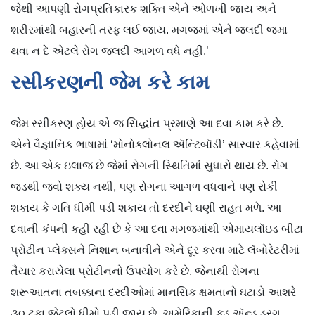
જેથી આપણી રોગપ્રતિકારક શક્તિ એને ઓળખી જાય અને
શરીરમાંથી બહારની તરફ લઈ જાય. મગજમાં એને જલદી જમા
થવા ન દે એટલે રોગ જલદી આગળ વધે નહીં.’
રસીકરણની જેમ કરે કામ
જેમ રસીકરણ હોય એ જ સિદ્ધાંત પ્રમાણે આ દવા કામ કરે છે.
એને વૈજ્ઞાનિક ભાષામાં ‘મોનોક્લોનલ ઍન્ટિબૉડી’ સારવાર કહેવામાં
છે. આ એક ઇલાજ છે જેમાં રોગની સ્થિતિમાં સુધારો થાય છે. રોગ
જડથી જવો શક્ય નથી, પણ રોગના આગળ વધવાને પણ રોકી
શકાય કે ગતિ ધીમી પડી શકાય તો દરદીને ઘણી રાહત મળે. આ
દવાની કંપની કહી રહી છે કે આ દવા મગજમાંથી એમાયલૉઇડ બીટા
પ્રોટીન પ્લેક્સને નિશાન બનાવીને એને દૂર કરવા માટે લૅબોરેટરીમાં
તૈયાર કરાયેલા પ્રોટીનનો ઉપયોગ કરે છે, જેનાથી રોગના
શરૂઆતના તબક્કાના દરદીઓમાં માનસિક ક્ષમતાનો ઘટાડો આશરે
૩૦ ટકા જેટલો ધીમો પડી જાય છે. અમેરિકાની ફૂડ ઍન્ડ ડ્રગ