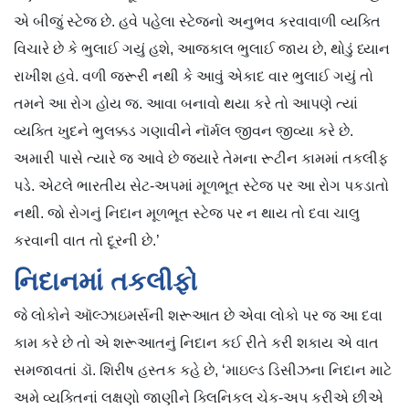
એ બીજું સ્ટેજ છે. હવે પહેલા સ્ટેજનો અનુભવ કરવાવાળી વ્યક્તિ
વિચારે છે કે ભુલાઈ ગયું હશે, આજકાલ ભુલાઈ જાય છે, થોડું ધ્યાન
રાખીશ હવે. વળી જરૂરી નથી કે આવું એકાદ વાર ભુલાઈ ગયું તો
તમને આ રોગ હોય જ. આવા બનાવો થયા કરે તો આપણે ત્યાં
વ્યક્તિ ખુદને ભુલક્કડ ગણાવીને નૉર્મલ જીવન જીવ્યા કરે છે.
અમારી પાસે ત્યારે જ આવે છે જ્યારે તેમના રૂટીન કામમાં તકલીફ
પડે. એટલે ભારતીય સેટ-અપમાં મૂળભૂત સ્ટેજ પર આ રોગ પકડાતો
નથી. જો રોગનું નિદાન મૂળભૂત સ્ટેજ પર ન થાય તો દવા ચાલુ
કરવાની વાત તો દૂરની છે.’
નિદાનમાં તકલીફો
જે લોકોને ઑલ્ઝાઇમર્સની શરૂઆત છે એવા લોકો પર જ આ દવા
કામ કરે છે તો એ શરૂઆતનું નિદાન કઈ રીતે કરી શકાય એ વાત
સમજાવતાં ડૉ. શિરીષ હસ્તક કહે છે, ‘માઇલ્ડ ડિસીઝના નિદાન માટે
અમે વ્યક્તિનાં લક્ષણો જાણીને ક્લિનિકલ ચેક-અપ કરીએ છીએ