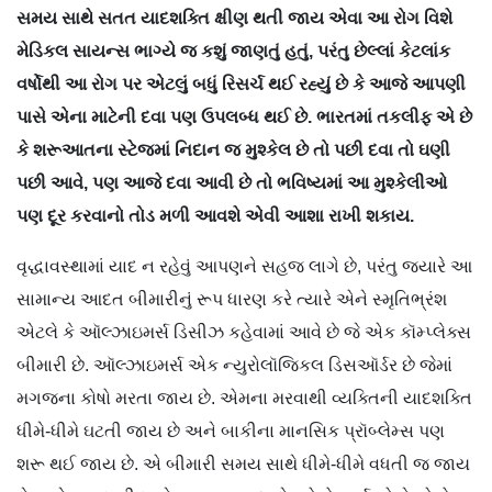
સમય સાથે સતત યાદશક્તિ ક્ષીણ થતી જાય એવા આ રોગ વિશે
મેડિકલ સાયન્સ ભાગ્યે જ કશું જાણતું હતું, પરંતુ છેલ્લાં કેટલાંક
વર્ષોથી આ રોગ પર એટલું બધું રિસર્ચ થઈ રહ્યું છે કે આજે આપણી
પાસે એના માટેની દવા પણ ઉપલબ્ધ થઈ છે. ભારતમાં તકલીફ એ છે
કે શરૂઆતના સ્ટેજમાં નિદાન જ મુશ્કેલ છે તો પછી દવા તો ઘણી
પછી આવે, પણ આજે દવા આવી છે તો ભવિષ્યમાં આ મુશ્કેલીઓ
પણ દૂર કરવાનો તોડ મળી આવશે એવી આશા રાખી શકાય.
વૃદ્ધાવસ્થામાં યાદ ન રહેવું આપણને સહજ લાગે છે, પરંતુ જ્યારે આ
સામાન્ય આદત બીમારીનું રૂપ ધારણ કરે ત્યારે એને સ્મૃતિભ્રંશ
એટલે કે ઑલ્ઝાઇમર્સ ડિસીઝ કહેવામાં આવે છે જે એક કૉમ્પ્લેક્સ
બીમારી છે. ઑલ્ઝાઇમર્સ એક ન્યુરોલૉજિકલ ડિસઑર્ડર છે જેમાં
મગજના કોષો મરતા જાય છે. એમના મરવાથી વ્યક્તિની યાદશક્તિ
ધીમે-ધીમે ઘટતી જાય છે અને બાકીના માનસિક પ્રૉબ્લેમ્સ પણ
શરૂ થઈ જાય છે. એ બીમારી સમય સાથે ધીમે-ધીમે વધતી જ જાય