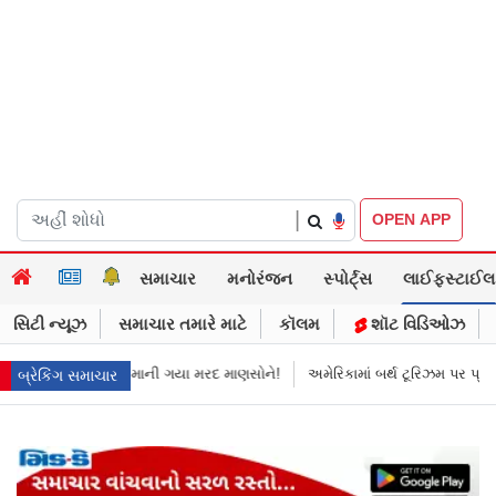
|
OPEN APP
સમાચાર
મનોરંજન
સ્પોર્ટ્સ
લાઈફસ્ટાઈલ
સિટી ન્યૂઝ
સમાચાર તમારે માટે
કૉલમ
શૉટ વિડિઓઝ
માની ગયા મરદ માણસોને!
અમેરિકામાં બર્થ ટૂરિઝમ પર પ્રતિબંધ મૂક્યો ડોનલ્ડ 
બ્રેકિંગ સમાચાર