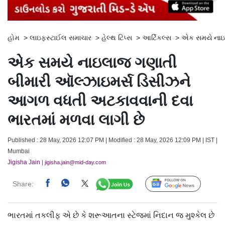
હોમ
>
લાઇફસ્ટાઈલ સમાચાર
>
હેલ્થ ટિપ્સ
>
આર્ટિકલ્સ
>
એક સમયે નાઇલ
એક સમયે નાઇલાજ ગણાતી
બીમારી ઑલ્ઝાઇમર્સ ડિસીઝને
આગળ વધતી અટકાવવાની દવા
ભારતમાં મળવા લાગી છે
Published : 28 May, 2026 12:07 PM | Modified : 28 May, 2026 12:09 PM | IST |
Mumbai
Jigisha Jain
| jigisha.jain@mid-day.com
Share:
Follow Us
ભારતમાં તકલીફ એ છે કે શરૂઆતના સ્ટેજમાં નિદાન જ મુશ્કેલ છે