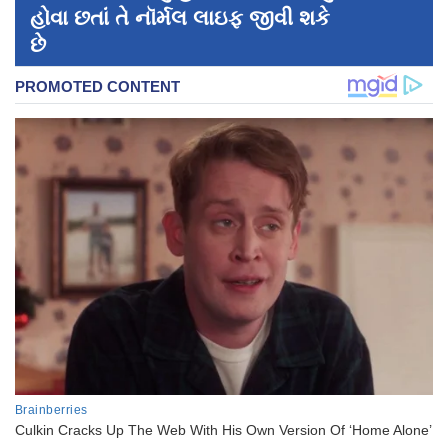
હોવા છતાં તે નૉર્મલ લાઇફ જીવી શકે
છે