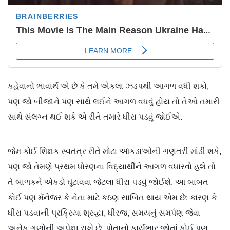
કહેવાનો ભાવાર્થ એ છે કે તમે એકલા ઝડપથી આગળ વધી શકો,
પણ જો બીજાને પણ સાથે લઈને આગળ વધવું હોય તો તેઓ તમારી
સાથે સંલગ્ન થઈ શકે એ રીતે તમારે ધીરા પડવું જોઈએ.
જેમ કોઈ શિક્ષક સ્વતંત્ર રીતે મોટા આંકડાઓની ગણતરી માંડી શકે,
પણ જો તેમણે પ્રથમ ધોરણના વિદ્યાર્થીને આગળ વધારવો હશે તો
તે બાળકને એકડો ઘૂંટાવવા જેટલા ધીરા પડવું જોઈશે. આ બાબત
કોઈ પણ મૅનેજર કે નેતા માટે કઠણ સાબિત થાય એમ છે; કારણ કે
ધીરા પડવાની પ્રક્રિયા શ્રદ્ધા, ધીરજ, સમયનું સમર્પણ જેવા
અનેક ગુણોની અપેક્ષા રાખે છે. પોતાનો કાર્યભાર જોતાં કોઈ પણ