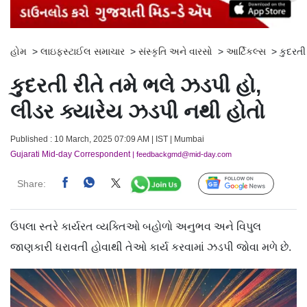
હોમ
>
લાઇફસ્ટાઈલ સમાચાર
>
સંસ્કૃતિ અને વારસો
>
આર્ટિકલ્સ
>
કુદરતી
કુદરતી રીતે તમે ભલે ઝડપી હો,
લીડર ક્યારેય ઝડપી નથી હોતો
Published : 10 March, 2025 07:09 AM | IST | Mumbai
Gujarati Mid-day Correspondent
| feedbackgmd@mid-day.com
Share:
Follow Us
ઉપલા સ્તરે કાર્યરત વ્યક્તિઓ બહોળો અનુભવ અને વિપુલ
જાણકારી ધરાવતી હોવાથી તેઓ કાર્ય કરવામાં ઝડપી જોવા મળે છે.