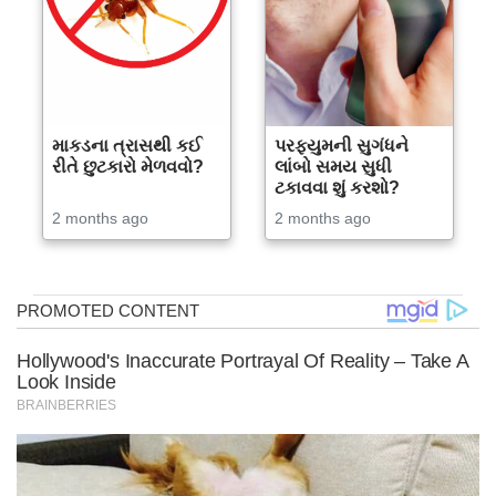
માકડના ત્રાસથી કઈ
પરફ્યુમની સુગંધને
રીતે છુટકારો મેળવવો?
લાંબો સમય સુધી
ટકાવવા શું કરશો?
2 months ago
2 months ago