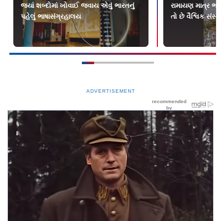
જ્યાં શબ્દોમાં ખોવાઈ જવાય એવું ભારતનું
રામાયણ માત્ર ભા
પહેલું ભાષાસંગ્રહાલય
તો છે વૈશ્વિક સં
ADVERTISEMENT