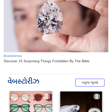
વેબસ્ટોરીઝ
બધુજ જુઓ