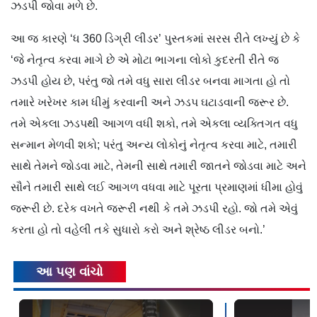
ઝડપી જોવા મળે છે.
આ જ કારણે ‘ધ 360 ડિગ્રી લીડર’ પુસ્તકમાં સરસ રીતે લખ્યું છે કે
‘જે નેતૃત્વ કરવા માગે છે એ મોટા ભાગના લોકો કુદરતી રીતે જ
ઝડપી હોય છે, પરંતુ જો તમે વધુ સારા લીડર બનવા માગતા હો તો
તમારે ખરેખર કામ ધીમું કરવાની અને ઝડપ ઘટાડવાની જરૂર છે.
તમે એકલા ઝડપથી આગળ વધી શકો, તમે એકલા વ્યક્તિગત વધુ
સન્માન મેળવી શકો; પરંતુ અન્ય લોકોનું નેતૃત્વ કરવા માટે, તમારી
સાથે તેમને જોડવા માટે, તેમની સાથે તમારી જાતને જોડવા માટે અને
સૌને તમારી સાથે લઈ આગળ વધવા માટે પૂરતા પ્રમાણમાં ધીમા હોવું
જરૂરી છે. દરેક વખતે જરૂરી નથી કે તમે ઝડપી રહો. જો તમે એવું
કરતા હો તો વહેલી તકે સુધારો કરો અને શ્રેષ્ઠ લીડર બનો.’
આ પણ વાંચો