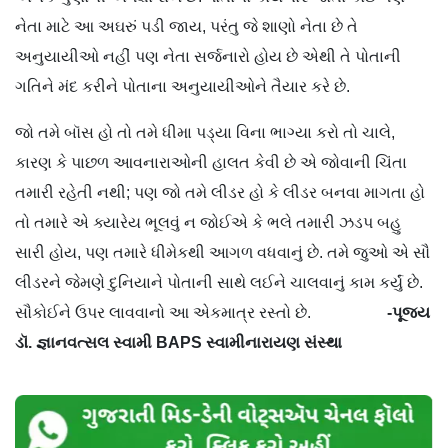
નેતા માટે આ અઘરું પડી જાય, પરંતુ જે શાણો નેતા છે તે
અનુયાયીઓ નહીં પણ નેતા સર્જનારો હોય છે એથી તે પોતાની
ગતિને મંદ કરીને પોતાના અનુયાયીઓને તૈયાર કરે છે.
જો તમે બૉસ હો તો તમે ધીમા પડ્યા વિના ભાગ્યા કરો તો ચાલે,
કારણ કે પાછળ આવનારાઓની હાલત કેવી છે એ જોવાની ચિંતા
તમારી રહેતી નથી; પણ જો તમે લીડર હો કે લીડર બનવા માગતા હો
તો તમારે એ ક્યારેય ભૂલવું ન જોઈએ કે ભલે તમારી ઝડપ બહુ
સારી હોય, પણ તમારે ધીમેકથી આગળ વધવાનું છે. તમે જુઓ એ સૌ
લીડરને જેમણે દુનિયાને પોતાની સાથે લઈને ચાલવાનું કામ કર્યું છે.
સૌકોઈને ઉપર લાવવાનો આ એકમાત્ર રસ્તો છે.
-પૂજ્ય
ડૉ. જ્ઞાનવત્સલ સ્વામી BAPS સ્વામીનારાયણ સંસ્થા