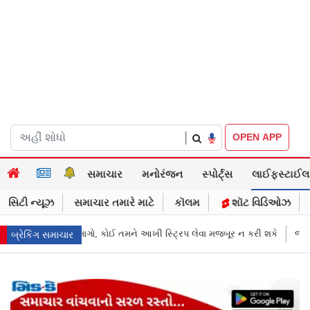
|
OPEN APP
સમાચાર
મનોરંજન
સ્પોર્ટ્સ
લાઈફસ્ટાઈલ
સિટી ન્યૂઝ
સમાચાર તમારે માટે
કૉલમ
શૉટ વિડિઓઝ
્ટ્રિપ લેવા મજબૂર ન કરી શકે
જાહેરખબરોથી લોકોને મિસગાઇડ કરનારી સેલિ
બ્રેકિંગ સમાચાર