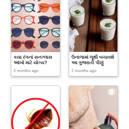
કયા રંગનાં સનગ્લાસ
ઉનાળામાં લૂથી બચાવશે
આંખો માટે યોગ્ય?
આ ગુજરાતી પીણું
2 months ago
2 months ago