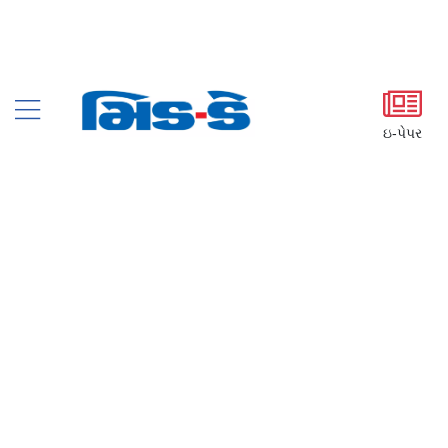
ઇ-પેપર