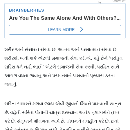
શરીર અને સંસારને સંબંધ છે, આત્મા અને પરમાત્માને સંબંધ છે.
શરીરથી બની શકે એટલી સમાજની સેવા કરીએ. કહે છેને ‘પરહિત
સરિસ ધર્મ નહીં ભાઈ.’ એટલે સમાજની સેવા કરવી, પરહિત સાથે
આગળ વધતા જવાનું અને પરમાત્માને પામવાનો પ્રયાસ કરતા
જવાનું.
સરિતા સાગરને મળવા જાય એવી જીવની શિવને પામવાની યાત્રા
છે. વહેતી સરિતા પોતાની યાત્રા દરમ્યાન અનેક તૃષાકારોને તૃપ્ત
કરે છે, સંતૃપ્તને શીતળતા આપે છે, મિલનને મલહીન કરે છે. છતાં
એને કર્તૃત્વનું અભિમાન નથી. હેતુરહિત બનીને અન્યનું હિત કરે