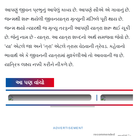
આપણું જીવન પ્રભુનું આપેલું કાવ્ય છે. આપણે સૌએ એ ગાવાનું છે.
જન્મથી શરૂ થયેલી જીવનયાત્રા મૃત્યુની મંઝિલે પૂરી થાય છે.
જન્મ થયો ત્યારથી જ મૃત્યુ તરફની આપણી યાત્રા શરૂ થઈ ચૂકી
છે. જેનું નામ છે - યાત્રા. આ યાત્રા શબ્દનો અર્થ સમજવા જેવો છે.
‘યા’ એટલે જા અને ‘ત્રા’ એટલે ત્રાસ વેઠવાની ત્રેવડ. કહેવાનો
ભાવાર્થ એ કે જીવનની યાત્રામાં મુશ્કેલીઓ તો આવવાની જ છે.
યાત્રિક લક્ષ્ય નક્કી કરીને નીકળે છે.
આ પણ વાંચો
undefined
undefined
ADVERTISEMENT