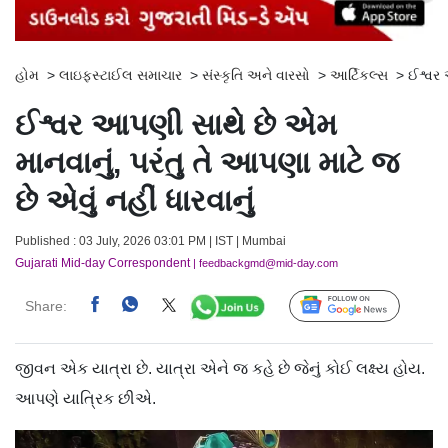
હોમ
>
લાઇફસ્ટાઈલ સમાચાર
>
સંસ્કૃતિ અને વારસો
>
આર્ટિકલ્સ
>
ઈશ્વર 
ઈશ્વર આપણી સાથે છે એમ
માનવાનું, પરંતુ તે આપણા માટે જ
છે એવું નહીં ધારવાનું
Published : 03 July, 2026 03:01 PM | IST | Mumbai
Gujarati Mid-day Correspondent
| feedbackgmd@mid-day.com
Share:
Follow Us
જીવન એક યાત્રા છે. યાત્રા એને જ કહે છે જેનું કોઈ લક્ષ્ય હોય.
આપણે યાત્રિક છીએ.