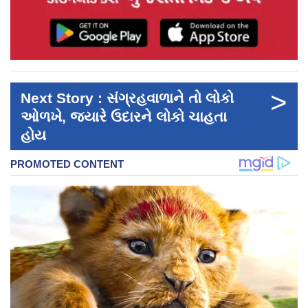
>
Next Story : સંગ્રહવાળાને તો લોકો
ઓળખે, જ્યારે ઉદારને લોકો ચાહતા
હોય