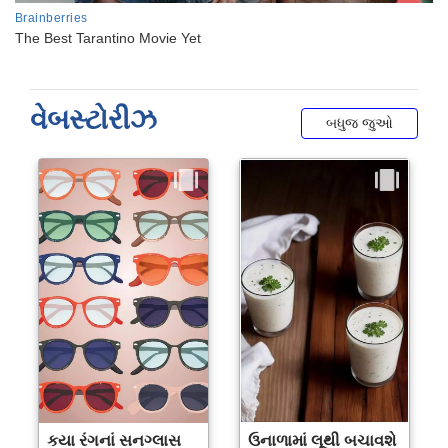
વેબસ્ટોરીઝ
બધુજ જુઓ
કયા રંગનાં સનગ્લાસ
ઉનાળામાં લૂથી બચાવશે