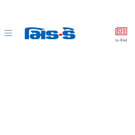
ઇ-પેપર