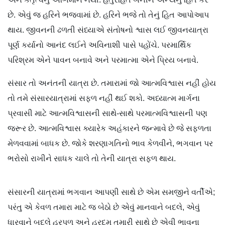
છે. એવું જ હરિને ભજવામાં છે. હરિને ભજે તો તેનું હિત આપોઆપ
થાય. જીવનની ઢળતી સંધ્યાએ સંતોષનો શ્વાસ લઈ જીવનયાત્રા
પૂર્ણ કર્યાનો આનંદ લઈને અવિનાશી પાસે પહોંચે. પરમાર્થિક
પરિશ્રમ એને પાવન બનાવે અને પરમાત્મા એને પ્રિય બનાવે.
સંસાર તો અનંતની યાત્રા છે. તમારામાં જો આત્મવિશ્વાસ નહીં હોય
તો તમે સંસારયાત્રામાં સફળ નહીં થઈ શકો. અધ્યાત્મ માર્ગના
પ્રવાસી માટે આત્મવિશ્વાસની સાથે-સાથે પરમાત્મવિશ્વાસની પણ
જરૂર છે. આત્મવિશ્વાસ ક્યારેક અહંકારને જન્માવે છે જે સફળતા
મેળવવામાં બાધક છે. જોકે શરણાગતિનો ભાવ કેળવીને, ભગવાન પર
ભરોસો રાખીને સાધક ચાલે તો તેની યાત્રા સફળ થાય.
સંસારની યાત્રામાં ભગવાન આપણી સાથે છે એમ સમજીને વર્તીએ;
પરંતુ એ કેવળ તમારા માટે જ બેઠો છે એવું માનવાને બદલે, એવું
ધારવાને બદલે હરપળ અને હરદમ તમારી સાથે છે એવી ભાવના