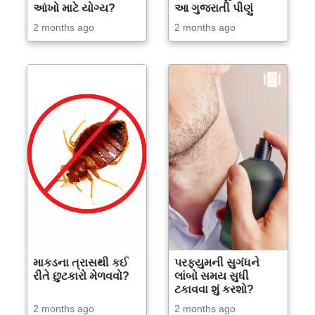
આંખો માટે યોગ્ય?
આ ગુજરાતી પીણું
2 months ago
2 months ago
માકડના ત્રાસથી કઈ
પરફ્યુમની સુગંધને
રીતે છુટકારો મેળવવો?
લાંબો સમય સુધી
ટકાવવા શું કરશો?
2 months ago
2 months ago