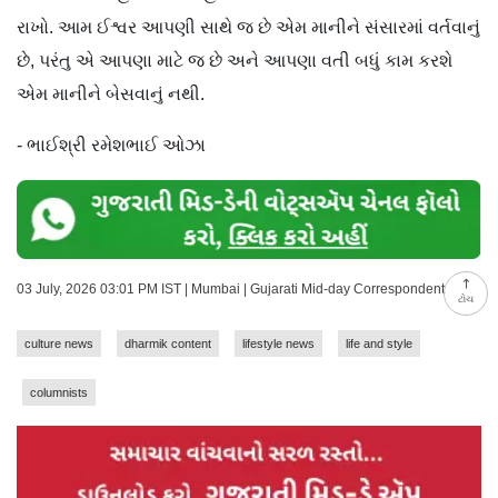
રાખો. આમ ઈશ્વર આપણી સાથે જ છે એમ માનીને સંસારમાં વર્તવાનું
છે, પરંતુ એ આપણા માટે જ છે અને આપણા વતી બધું કામ કરશે
એમ માનીને બેસવાનું નથી.
- ભાઈશ્રી રમેશભાઈ ઓઝા
03 July, 2026 03:01 PM IST | Mumbai | Gujarati Mid-day Correspondent
ટોચ
culture news
dharmik content
lifestyle news
life and style
columnists