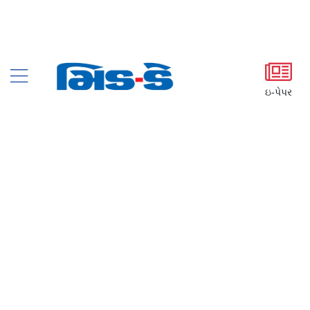
ઇ-પેપર