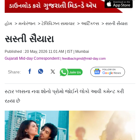
હોમ
>
મનોરંજન
>
ટેલિવિઝન સમાચાર
>
આર્ટિકલ્સ
>
સસ્તી સૈયારા
સસ્તી સૈયારા
Published : 20 May, 2026 11:01 AM | IST | Mumbai
Gujarati Mid-day Correspondent
| feedbackgmd@mid-day.com
Share:
Follow Us
સ્ટાર પ્લસના નવા શોનો પ્રોમો જોઈને લોકો આવી કમેન્ટ કરી
રહ્યા છે