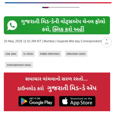
20 May, 2026 11:01 AM IST | Mumbai | Gujarati Mid-day Correspondent
ટોચ
star plus
tv show
indian television
television news
entertainment news