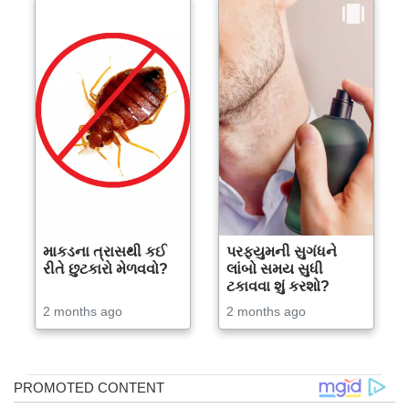
માકડના ત્રાસથી કઈ
પરફ્યુમની સુગંધને
રીતે છુટકારો મેળવવો?
લાંબો સમય સુધી
ટકાવવા શું કરશો?
2 months ago
2 months ago