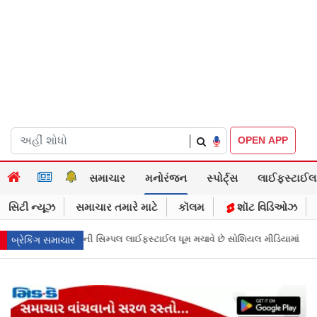
|
OPEN APP
સમાચાર
મનોરંજન
સ્પોર્ટ્સ
લાઈફસ્ટાઈલ
સિટી ન્યૂઝ
સમાચાર તમારે માટે
કૉલમ
શૉટ વિડિઓઝ
ધૂમ મચાવે છે સોશિયલ મીડિયામાં
માર્ક ઝુકરબર્ગે માની Metaની ભૂલ, ચાઈલ્ડ અબ્
બ્રેકિંગ સમાચાર