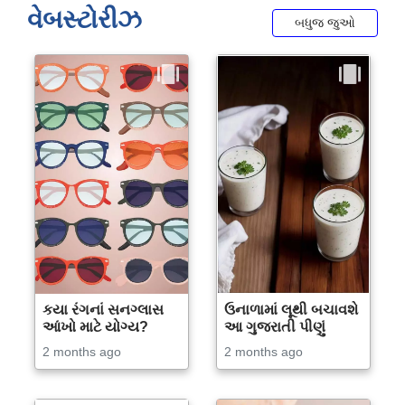
વેબસ્ટોરીઝ
બધુજ જુઓ
કયા રંગનાં સનગ્લાસ
ઉનાળામાં લૂથી બચાવશે
આંખો માટે યોગ્ય?
આ ગુજરાતી પીણું
2 months ago
2 months ago