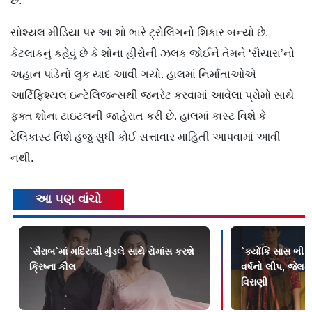
છે.
સોશ્યલ મીડિયા પર આ શો ભારે ટ્રોલિંગનો શિકાર બન્યો છે.
કેટલાકનું કહેવું છે કે શોના હીરોની ઝલક જોઈને તેમને ‘સૈયારા’નો
અહાન પાંડેનો લુક યાદ આવી ગયો. હાલમાં નિર્માતાઓએ
આર્ટિફિશ્યલ ઇન્ટેલિજન્સથી જનરેટ કરવામાં આવેલા પ્રોમો સાથે
ફક્ત શોના ટાઇટલની જાહેરાત કરી છે. હાલમાં કાસ્ટ વિશે કે
ટેલિકાસ્ટ વિશે હજુ સુધી કોઈ સત્તાવાર માહિતી આપવામાં આવી
નથી.
આ પણ વાંચો
`સૈરાબ`માં મદિરાક્ષી મુંડલે સાથે રોમાંસ કરશે
`ક્યોંકિ સાસ ભી 
ક્રિષ્ના કૌલ
વર્ષનો લીપ, જેલમ
વિરાણી