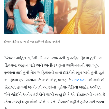
સોશ્યલ મીડિયા પર આ શો ભારે ટ્રોલિંગનો શિકાર બન્યો છે
ડિરેક્ટર મોહિત સૂ​રિની ‘સૈયારા’ ૨૦૨૫ની સુપરહિટ ફિલ્મ હતી. આ
ફિલ્મમાં અહાન પાંડે અને અનીત પડ્ડાના અભિનયની પણ ખૂબ
પ્રશંસા થઈ હતી તેમ જ ફિલ્મની વાર્તા દર્શકોને ખૂબ ગમી હતી. હવે
આ ફિલ્મ ફરી ચર્ચામાં છે અને એનું કારણ છે
સ્ટાર પ્લસ
નો નવો શો
‘સૈરાબ’. હાલમાં જ ચૅનલે આ શોનો પ્રોમો-વિડિયો જાહેર કર્યો છે,
જેને જોઈને અનેક દર્શકોને લાગી રહ્યું છે કે એ ‘સૈયારા’ની નકલ છે
જેના કારણે ઘણા લોકો એને ‘સસ્તી સૈયારા’ કહીને ટ્રોલ કરી રહ્યા