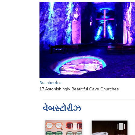
વેબસ્ટોરીઝ