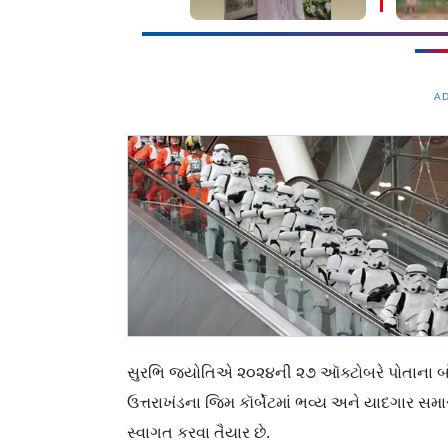
A
સુરભિ જ્યોતિએ ૨૦૨૪ની ૨૭ ઑક્ટોબરે પોતાના બૉયફ્
ઉત્તરાખંડના જિમ કૉર્બેટમાં ભવ્ય અને યાદગાર સમાર
સ્વાગત કરવા તૈયાર છે.