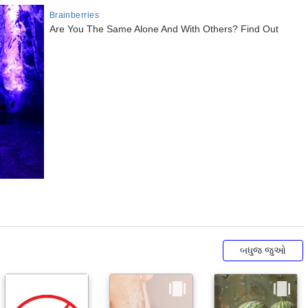
બધુજ જુઓ