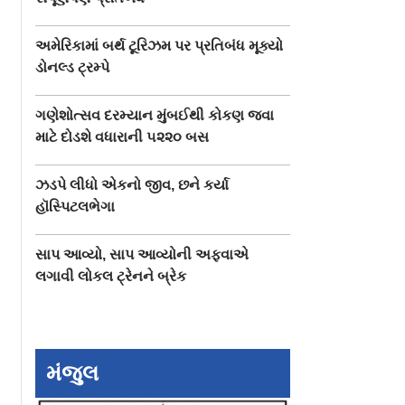
અમેરિકામાં બર્થ ટૂરિઝમ પર પ્રતિબંધ મૂક્યો
ડોનલ્ડ ટ્રમ્પે
ગણેશોત્સવ દરમ્યાન મુંબઈથી કોકણ જવા
માટે દોડશે વધારાની ૫૨૨૦ બસ
ઝડપે લીધો એકનો જીવ, છને કર્યા
હૉસ્પિટલભેગા
સાપ આવ્યો, સાપ આવ્યોની અફવાએ
લગાવી લોકલ ટ્રેનને બ્રેક
કો મને
૮૩ વર્ષની ઉંમરે સતત ૨૪
કૌન બનેગા કરોડપત
મંજુલ
 લાગ્યા હતા
કલાક કામ કર્યું બિગ
ગ્રૅન્ડ પ્રીમિયરમાં
બીએ
દેઓલ અને આમિર