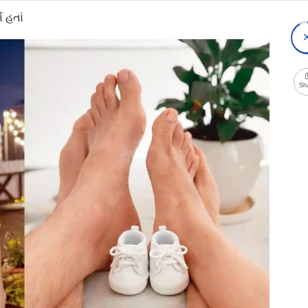
 હતાં
Sh