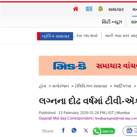
સમાચાર
મ
સિટી ન્યૂઝ
સમ
ી અરજી પાછી ખેંચી લીધી, કેસ બંધ થયો
માની ગયા મરદ માણસોને!
અમેરિકામાં
બ્રેકિંગ સમાચાર
હોમ
>
મનોરંજન
>
ટેલિવિઝન સમાચાર
>
આર્ટિકલ્સ
લગ્નના દોઢ વર્ષમાં ટીવી-ઍ
Published : 13 February, 2026 01:26 PM | IST | Mumbai
Gujarati Mid-day Correspondent
| feedbackgmd@mid-day.co
Share: