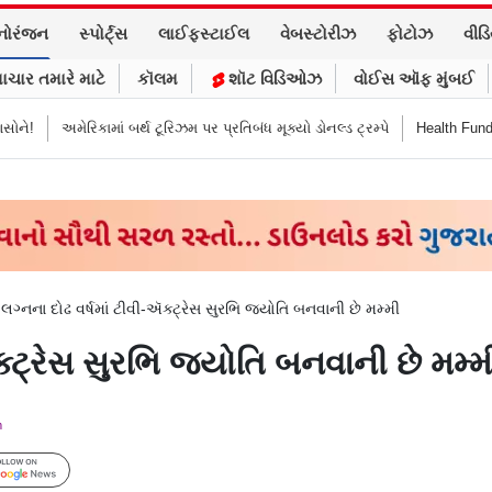
નોરંજન
સ્પોર્ટ્સ
લાઈફસ્ટાઈલ
વેબસ્ટોરીઝ
ફોટોઝ
વીડ
ાચાર તમારે માટે
કૉલમ
શૉટ વિડિઓઝ
વોઈસ ઑફ મુંબઈ
 બર્થ ટૂરિઝમ પર પ્રતિબંધ મૂક્યો ડોનલ્ડ ટ્રમ્પે
Health Funda: મહારાષ્ટ્રમાં શાળા
>
લગ્નના દોઢ વર્ષમાં ટીવી-ઍક્ટ્રેસ સુરભિ જ્યોતિ બનવાની છે મમ્મી
ક્ટ્રેસ સુરભિ જ્યોતિ બનવાની છે મમ્મ
m
Follow Us