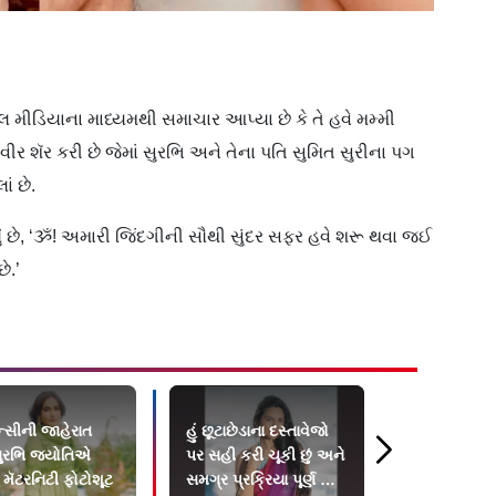
મીડિયાના માધ્યમથી સમાચાર આપ્યા છે કે તે હવે મમ્મી
 શૅર કરી છે જેમાં સુરભિ અને તેના પતિ સુમિત સુરીના પગ
ં છે.
ં છે, ‘ૐ! અમારી જિંદગીની સૌથી સુંદર સફર હવે શરૂ થવા જઈ
ે.’
નન્સીની જાહેરાત
હું છૂટાછેડાના દસ્તાવેજો
એક સમયે લો
ુરભિ જ્યોતિએ
પર સહી કરી ચૂકી છું અને
પનોતી કહેવા
ું મૅટરનિટી ફોટોશૂટ
સમગ્ર પ્રક્રિયા પૂર્ણ થઈ