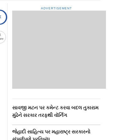
ADVERTISEMENT
are
સાવજી મટન પર કમેન્ટ કરવા બદલ તુકારામ
મુંઢેને સરકાર તરફથી વૉર્નિંગ
જેહાદી સાહિત્ય પર મહારાષ્ટ્ર સરકારનો
સંપૂર્ણપણે પ્રતિબંધ