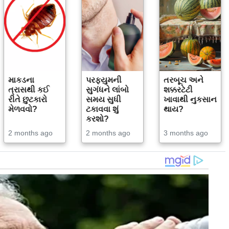
માકડના
પરફ્યુમની
તરબૂચ અને
ત્રાસથી કઈ
સુગંધને લાંબો
શક્કરટેટી
રીતે છુટકારો
સમય સુધી
ખાવાથી નુકસાન
મેળવવો?
ટકાવવા શું
થાય?
કરશો?
2 months ago
2 months ago
3 months ago