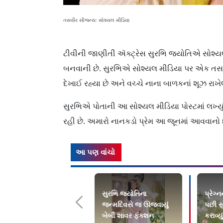
તસવીર સૌજન્યઃ સોશ્યલ મીડિયા
ટીવીની જાણીતી ઍક્ટ્રેસ સુરભિ જ્યોતિએ સોશ્યલ 
બનવાની છે. સુરભિએ સોશ્યલ મીડિયા પર એક તસવીર
દેખાઈ રહ્યા છે અને વચ્ચે નાના બાળકનાં શૂઝ રાખેલા
સુરભિએ પોતાની આ સોશ્યલ મીડિયા પોસ્ટમાં લખ્યુ
રહી છે. અમારો નાનકડો પ્રેમ આ જૂનમાં આવવાનો છ
આ પણ વાંચો
સુરભિ જ્યોતિના
પ્રેગ્
જન્મદિવસે જ ઊજવાયું
પછી સ
બેબી શાવર ફંક્શન
કરાવ્ય