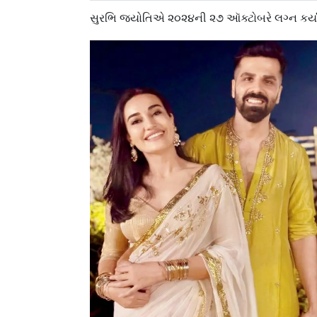
સુરભિ જ્યોતિએ ૨૦૨૪ની ૨૭ ઑક્ટોબરે લગ્ન કર્યાં