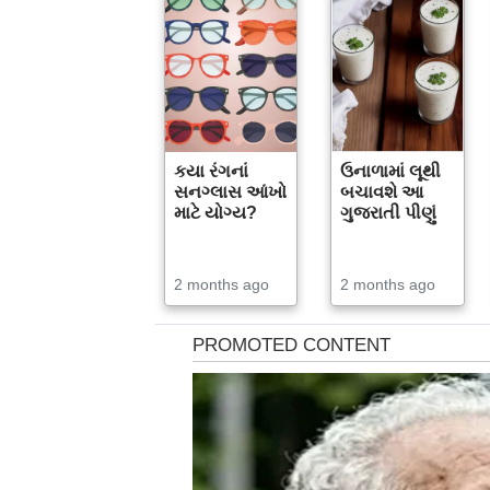
કયા રંગનાં
ઉનાળામાં લૂથી
સનગ્લાસ આંખો
બચાવશે આ
માટે યોગ્ય?
ગુજરાતી પીણું
2 months ago
2 months ago