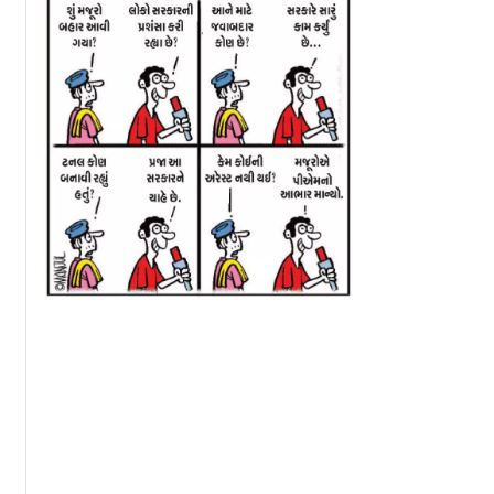
આવશે એવી ચર્ચા