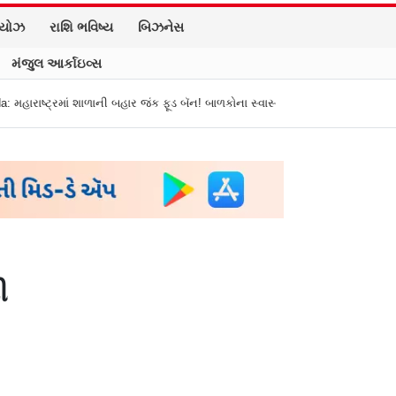
િયોઝ
રાશિ ભવિષ્ય
બિઝનેસ
મંજુલ આર્કાઇવ્સ
ની બહાર જંક ફૂડ બૅન! બાળકોના સ્વાસ્થ્ય અને ભવિષ્ય માટે એક ક્રાંતિકારી પગલું
ી