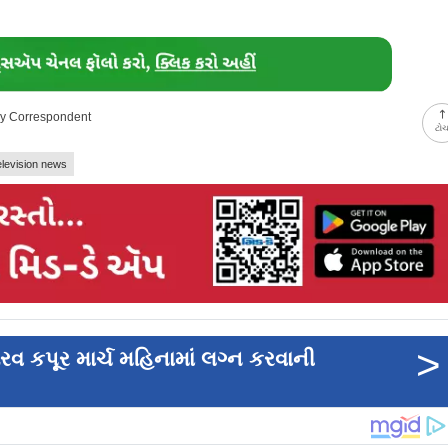
ay Correspondent
ટો
elevision news
>
રવ કપૂર માર્ચ મહિનામાં લગ્ન કરવાની