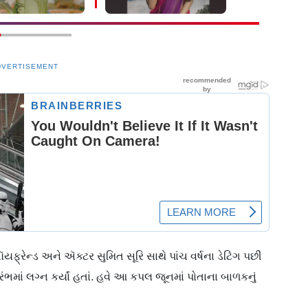
ગઈ છે
DVERTISEMENT
રેન્ડ અને ઍક્ટર સુમિત સૂરિ સાથે પાંચ વર્ષના ડેટિંગ પછી
ંભમાં લગ્ન કર્યાં હતાં. હવે આ કપલ જૂનમાં પોતાના બાળકનું