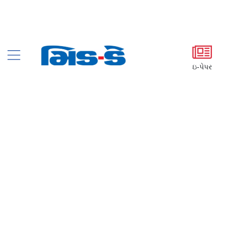
ઇ-પેપર