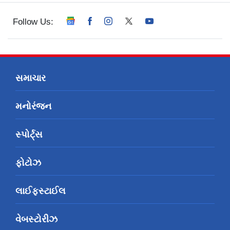
Follow Us:
સમાચાર
મનોરંજન
સ્પોર્ટ્સ
ફોટોઝ
લાઈફસ્ટાઈલ
વેબસ્ટોરીઝ