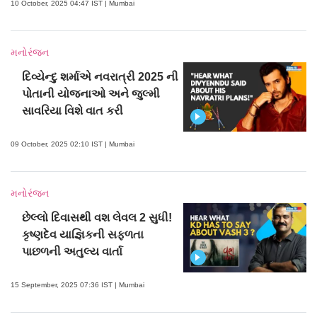
10 October, 2025 04:47 IST | Mumbai
મનોરંજન
દિવ્યેન્દુ શર્માએ નવરાત્રી 2025 ની
પોતાની યોજનાઓ અને જુલ્મી
સાવરિયા વિશે વાત કરી
09 October, 2025 02:10 IST | Mumbai
મનોરંજન
છેલ્લો દિવાસથી વશ લેવલ 2 સુધી!
કૃષ્ણદેવ યાજ્ઞિકની સફળતા
પાછળની અતુલ્ય વાર્તા
15 September, 2025 07:36 IST | Mumbai