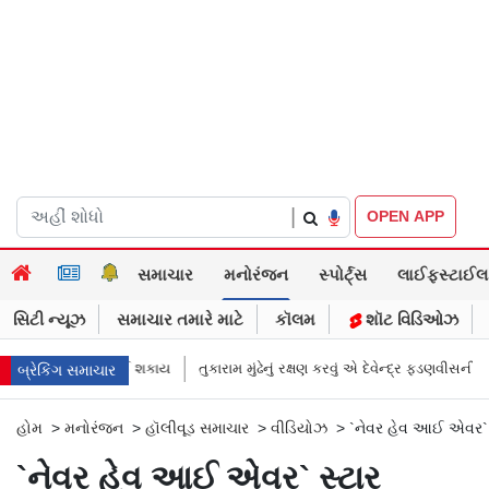
|
OPEN APP
સમાચાર
મનોરંજન
સ્પોર્ટ્સ
લાઈફસ્ટાઈલ
સિટી ન્યૂઝ
સમાચાર તમારે માટે
કૉલમ
શૉટ વિડિઓઝ
 પગલાં લઈ શકાય
તુકારામ મુંઢેનું રક્ષણ કરવું એ દેવેન્દ્ર ફડણવીસની પ્રાયોરિટી અને
બ્રેકિંગ સમાચાર
હોમ
>
મનોરંજન
>
હૉલીવૂડ સમાચાર
>
વીડિયોઝ
>
`નેવર હેવ આઈ એવર` સ્
`નેવર હેવ આઈ એવર` સ્ટાર