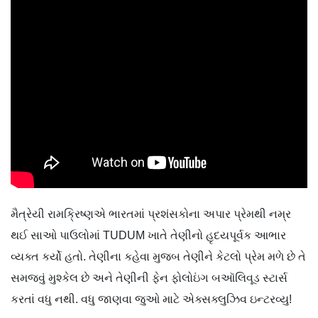
મૈત્રેયી રામક્રિષ્ણએ ભારતમાં પ્રશંસકોના અપાર પ્રેમથી નમ્ર
થઈ સાઓ પાઉલોમાં TUDUM ખાતે તેણીનો હૃદયપૂર્વક આભાર
વ્યક્ત કર્યો હતો. તેણીના કહેવા મુજબ તેણીને કેટલો પ્રેમ મળે છે તે
સમજવું મુશ્કેલ છે અને તેણીની ફેન ફોલોઇંગ બઑલિવૂડ સ્ટાર્સ
કરતાં વધુ નથી. વધુ જાણવા જુઓ માટે એક્સક્લુઝિવ ઇન્ટરવ્યુ!