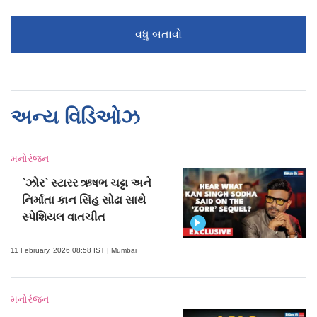
વધુ બતાવો
અન્ય વિડિઓઝ
મનોરંજન
`ઝોર` સ્ટારર ઋષભ ચઢ્ઢા અને
નિર્માતા કાન સિંહ સોઢા સાથે
સ્પેશિયલ વાતચીત
11 February, 2026 08:58 IST | Mumbai
મનોરંજન