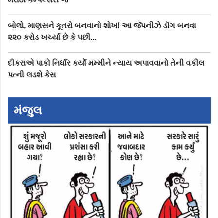
બોલો, માણસને કૂતરો બનવાનો શોખ! આ જૅપનીઝે ડૉગ બનવા
૨૨૦ કરોડ ખર્ચ્યા છે કે પછી...
દીકરાએ પાકો નિર્ધાર કર્યો મમ્મીને ન્યાય અપાવવાનો તેની વકીલ
પત્ની લડશે કેસ
મંજુલ