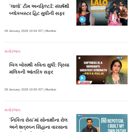
`લાલો` ટીમ અનફિલ્ટર્ડ: સંઘર્ષથી
બ્લોકબસ્ટર હિટ સુધીની સફર
29 January, 2026 10:04 IST | Mumbai
મનોરંજન
બિગ બોસથી કવિતા સુધી: પ્રિયા
મલિકની આંતરિક સફર
29 January, 2026 10:00 IST | Mumbai
મનોરંજન
`નિકિતા રોય`માં સોનાક્ષીના રોલ
અને શત્રુઘ્ન સિંહાના વારસાના