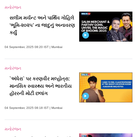
મનોરંજન
સલીમ મર્ચન્ટ અને પાર્થિવ ગોહિલે
‘ભૂમિ-૨૦૨૫’ ના જાદુનું અનાવરણ
કર્યું
04 September, 2025 08:20 IST | Mumbai
મનોરંજન
`અંધેરા` પર કરણવીર મલ્હોત્રા:
માનસિક સ્વાસ્થ્ય અને ભારતીય
હૉરરની મોટી છલાંગ
04 September, 2025 08:18 IST | Mumbai
મનોરંજન