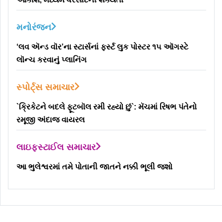
મનોરંજન
‘લવ ઍન્ડ વૉર’ના સ્ટાર્સનાં ફર્સ્ટ લુક પોસ્ટર ૧૫ ઑગસ્ટે
લૉન્ચ કરવાનું પ્લાનિંગ
સ્પોર્ટ્સ સમાચાર
`ક્રિકેટને બદલે ફૂટબૉલ રમી રહ્યો છું`: મૅચમાં રિષભ પંતેનો
રમૂજી અંદાજ વાયરલ
લાઇફસ્ટાઈલ સમાચાર
આ ભુલેશ્વરમાં તમે પોતાની જાતને નક્કી ભૂલી જશો