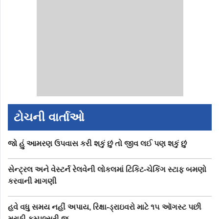
ટોચની વાર્તાઓ
જો હું આમરણ ઉપવાસ કરી શકું છું તો જીવ લઈ પણ શકું છું
સેન્ટ્રલ અને વેસ્ટર્ન રેલવેની લોકલમાં ટિકિટ-ચેકિંગ સ્ટાફ બમણો
કરવાની માગણી
હવે વધુ સમય નહીં અપાય, રિક્ષા-ડ્રાઇવરો માટે ૧૫ ઑગસ્ટ પછી
મરાઠી કમ્પલ્સરી જ