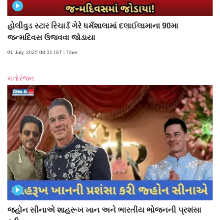
હોલીવુડ સ્ટાર રિચાર્ડ ગેરે ધર્મશાલામાં દલાઈલામાના 90મા
જન્મદિવસ ઉજવવા જોડાયા
01 July, 2025 08:31 IST | Tibet
મનોરંજન
જ્હોન સીનાએ શાહરૂખ ખાન અને ભારતીય ભોજનની પ્રશંસા