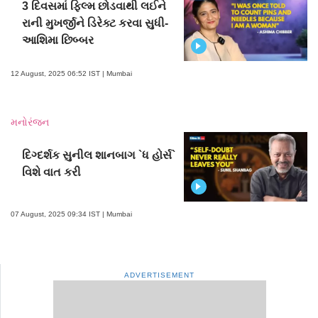
3 દિવસમાં ફિલ્મ છોડવાથી લઈને
રાની મુખર્જીને ડિરેક્ટ કરવા સુધી-
આશિમા છિબ્બર
12 August, 2025 06:52 IST | Mumbai
મનોરંજન
દિગ્દર્શક સુનીલ શાનબાગ `ધ હોર્સ`
વિશે વાત કરી
07 August, 2025 09:34 IST | Mumbai
ADVERTISEMENT