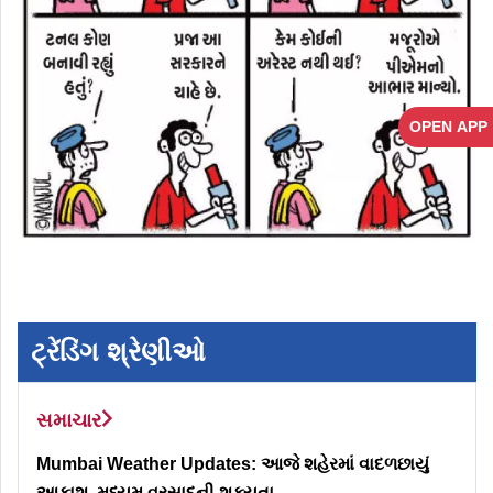
OPEN APP
ટ્રેંડિંગ શ્રેણીઓ
સમાચાર
Mumbai Weather Updates: આજે શહેરમાં વાદળછાયું
આકાશ, મધ્યમ વરસાદની શક્યતા