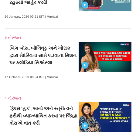
રહસ્યો જાહેર કર્યા!
29 January, 2026 05:21 IST | Mumbai
મનોરંજન
બિગ બૉસ, બૉલિવૂડ અને ખોરાક
દ્વારા મેદસ્વિતા સામે લડવાના મિશન
પર ક્લોડિયા સિએસ્લા
17 October, 2025 08:24 IST | Mumbai
મનોરંજન
ફિલ્મ ‘હક’, બાનો અને સ્ત્રીત્વને
ફરીથી વ્યાખ્યાયિત કરવા પર જિજ્ઞા
વોરાએ વાત કરી