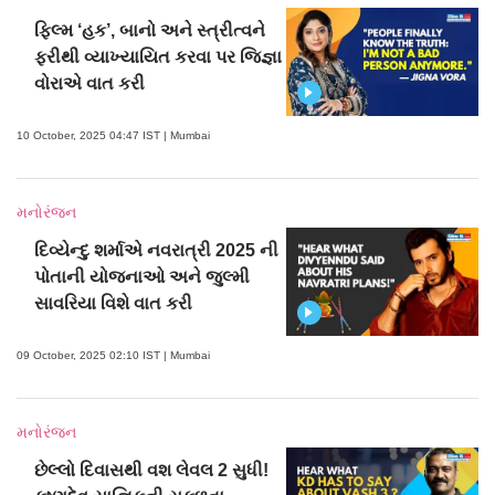
ફિલ્મ ‘હક’, બાનો અને સ્ત્રીત્વને
ફરીથી વ્યાખ્યાયિત કરવા પર જિજ્ઞા
વોરાએ વાત કરી
10 October, 2025 04:47 IST | Mumbai
મનોરંજન
દિવ્યેન્દુ શર્માએ નવરાત્રી 2025 ની
પોતાની યોજનાઓ અને જુલ્મી
સાવરિયા વિશે વાત કરી
09 October, 2025 02:10 IST | Mumbai
મનોરંજન
છેલ્લો દિવાસથી વશ લેવલ 2 સુધી!