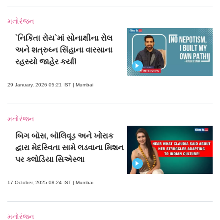
મનોરંજન
`નિકિતા રોય`માં સોનાક્ષીના રોલ
અને શત્રુઘ્ન સિંહાના વારસાના
રહસ્યો જાહેર કર્યા!
29 January, 2026 05:21 IST | Mumbai
મનોરંજન
બિગ બૉસ, બૉલિવૂડ અને ખોરાક
દ્વારા મેદસ્વિતા સામે લડવાના મિશન
પર ક્લોડિયા સિએસ્લા
17 October, 2025 08:24 IST | Mumbai
મનોરંજન