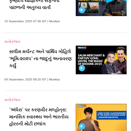
કૃષ્ણદેવ યાજ્ઞિકની સફળતા
પાછળની અતુલ્ય વાર્તા
15 September, 2025 07:36 IST | Mumbai
મનોરંજન
સલીમ મર્ચન્ટ અને પાર્થિવ ગોહિલે
‘ભૂમિ-૨૦૨૫’ ના જાદુનું અનાવરણ
કર્યું
04 September, 2025 08:20 IST | Mumbai
મનોરંજન
`અંધેરા` પર કરણવીર મલ્હોત્રા:
માનસિક સ્વાસ્થ્ય અને ભારતીય
હૉરરની મોટી છલાંગ