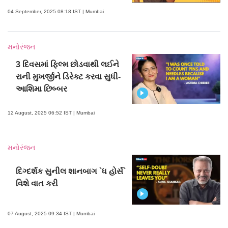
04 September, 2025 08:18 IST | Mumbai
મનોરંજન
3 દિવસમાં ફિલ્મ છોડવાથી લઈને
રાની મુખર્જીને ડિરેક્ટ કરવા સુધી-
આશિમા છિબ્બર
12 August, 2025 06:52 IST | Mumbai
મનોરંજન
દિગ્દર્શક સુનીલ શાનબાગ `ધ હોર્સ`
વિશે વાત કરી
07 August, 2025 09:34 IST | Mumbai