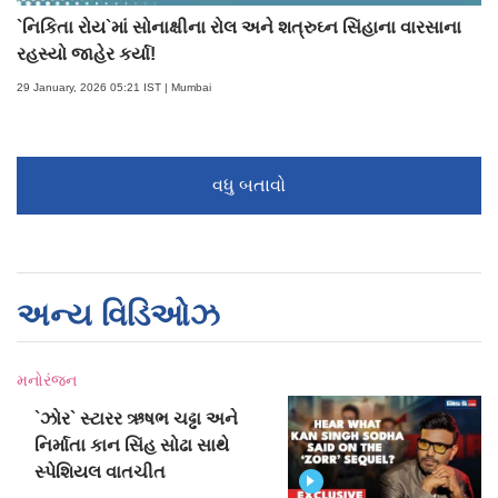
`નિકિતા રોય`માં સોનાક્ષીના રોલ અને શત્રુઘ્ન સિંહાના વારસાના
રહસ્યો જાહેર કર્યા!
29 January, 2026 05:21 IST | Mumbai
વધુ બતાવો
અન્ય વિડિઓઝ
મનોરંજન
`ઝોર` સ્ટારર ઋષભ ચઢ્ઢા અને
નિર્માતા કાન સિંહ સોઢા સાથે
સ્પેશિયલ વાતચીત