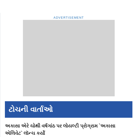
ADVERTISEMENT
ટોચની વાર્તાઓ
અકાસા એરે ચોથી વર્ષગાંઠ પર લોયલ્ટી પ્રોગ્રામ `અકાસા
એલિવેટ` લૉન્ચ કર્યો