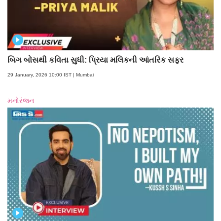
બિગ બોસથી કવિતા સુધી: પ્રિયા મલિકની આંતરિક સફર
29 January, 2026 10:00 IST | Mumbai
મનોરંજન