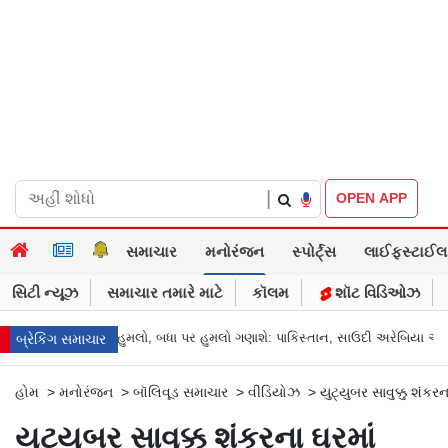
|
OPEN APP
સમાચાર
મનોરંજન
સ્પોર્ટ્સ
લાઈફસ્ટાઈલ
સિટી ન્યૂઝ
સમાચાર તમારે માટે
કૉલમ
શૉટ વિડિઓઝ
એક પર હુમલો, બધા પર હુમલો ગણાશે: પાકિસ્તાન, સાઉદી અરેબિયા અને તુર્કી વચ્ચે ક
બ્રેકિંગ સમાચાર
હોમ
>
મનોરંજન
>
બૉલિવૂડ સમાચાર
>
વીડિયોઝ
>
યુટ્યુબર સાવુક્કુ શંક
યુટ્યુબર સાવુક્કુ શંકરના ઘરમાં