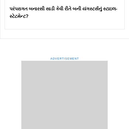
પરંપરાગત બનારસી સાડી કેવી રીતે બની યંગસ્ટર્સનું સ્ટાઇલ-
સ્ટેટમેન્ટ?
ADVERTISEMENT