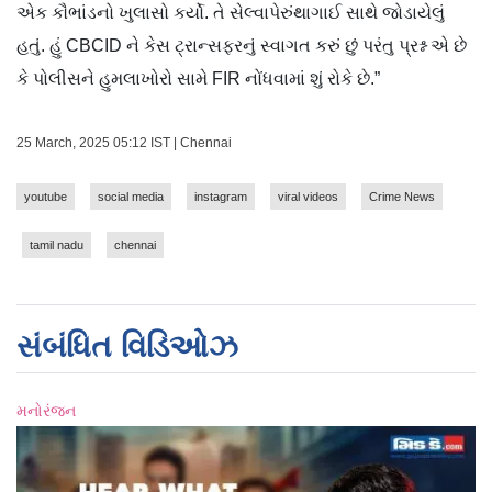
એક કૌભાંડનો ખુલાસો કર્યો. તે સેલ્વાપેરુંથાગાઈ સાથે જોડાયેલું
હતું. હું CBCID ને કેસ ટ્રાન્સફરનું સ્વાગત કરું છું પરંતુ પ્રશ્ન એ છે
કે પોલીસને હુમલાખોરો સામે FIR નોંધવામાં શું રોકે છે.”
25 March, 2025 05:12 IST | Chennai
youtube
social media
instagram
viral videos
Crime News
tamil nadu
chennai
સંબંધિત વિડિઓઝ
મનોરંજન