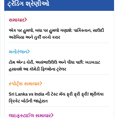
ટ્રેંડિંગ શ્રેણીઓ
સમાચાર
એક પર હુમલો, બધા પર હુમલો ગણાશે: પાકિસ્તાન, સાઉદી
અરેબિયા અને તુર્કી વચ્ચે કરાર
મનોરંજન
ટોમ એન્ડ ચેરી, અસંભાઉઉઉ અને પીધા પછી: ખડખડાટ
હસાવશે આ કૉમેડી ફિલ્મોના ટ્રેલર
સ્પોર્ટ્સ સમાચાર
Sri Lanka vs India ની ટૅસ્ટ મૅચ ફ્રી ફ્રી ફ્રી! શ્રીલંકા
ક્રિકેટ બોર્ડની જાહેરાત
લાઇફસ્ટાઈલ સમાચાર