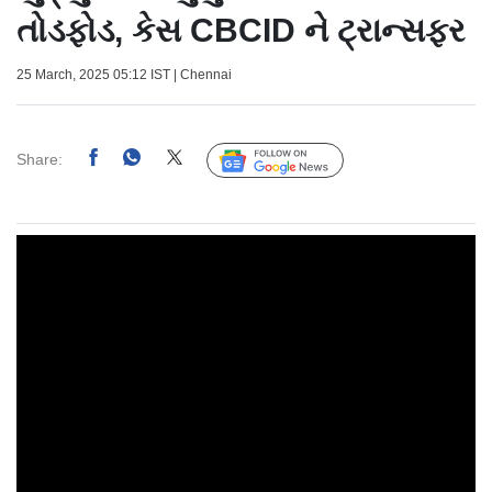
તોડફોડ, કેસ CBCID ને ટ્રાન્સફર
25 March, 2025 05:12 IST | Chennai
Share:
Follow Us