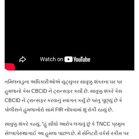
તમિલનાડુના અધિકારીઓએ યુટ્યુબર સાવુક્કુ શંકરના ઘર પર
હુમલાનો કેસ CBCID ને ટ્રાન્સફર કર્યો છે. સાવુક્કુ શંકરે કેસ
CBCID ને ટ્રાન્સફર કરવાનું સ્વાગત કર્યું છે પરંતુ પૂછ્યું છે કે
પોલીસને હુમલાખોરો સામે FIR નોંધવામાં શું રોકી રહ્યું છે.
સાવુક્કુ શંકરે કહ્યું, “હું સીધો આરોપ લગાવું છું કે TNCC પ્રમુખ
સેલ્વાપેરુંથાગાઈ આ હુમલા પાછળ છે. મેં સેનિટરી વર્કર્સ સ્કીમ પર