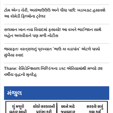
ટોમ એન્ડ ચેરી, અસંભાઉઉઉ અને પીધા પછી: ખડખડાટ હસાવશે
આ કૉમેડી ફિલ્મોના ટ્રેલર
સલમાન ખાન નવા વિવાદમાં ફસાયો! આ વખતે ભાઈજાન સાથે
બહેન અલવીરાને પણ મળી નોટીસ
જ્યાફતઃ વસ્ત્રાલનું પ્રખ્યાત `ભાઉ કા વડાપાંવ` એટલે પાક્કો
મુંબૈયા સ્વાદ
Thane: રેસિડેન્શિયલ બિલ્ડિંગના ડક્ટ એરિયામાંથી મળ્યો ૭૨
વર્ષીય વૃદ્ધનો મૃતદેહ
મંજુલ