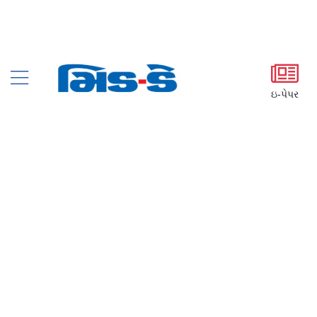
ઇ-પેપર