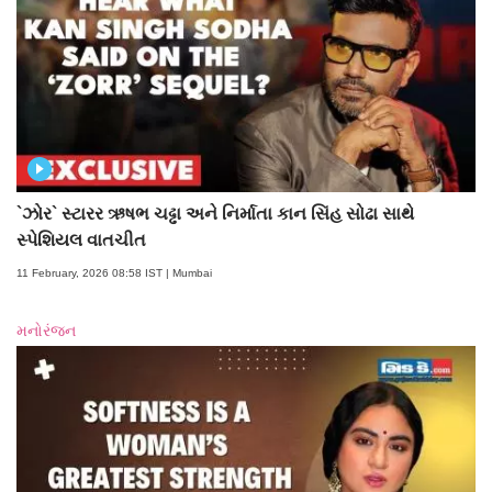
`ઝોર` સ્ટારર ઋષભ ચઢ્ઢા અને નિર્માતા કાન સિંહ સોઢા સાથે
સ્પેશિયલ વાતચીત
11 February, 2026 08:58 IST | Mumbai
મનોરંજન