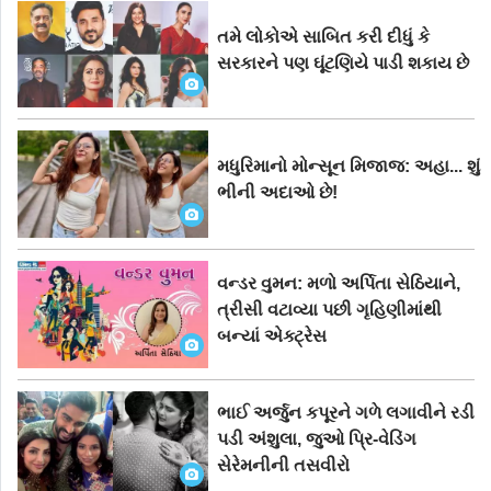
તમે લોકોએ સાબિત કરી દીધું કે
સરકારને પણ ઘૂંટણિયે પાડી શકાય છે
મધુરિમાનો મોન્સૂન મિજાજ: અહા... શું
ભીની અદાઓ છે!
વન્ડર વુમન: મળો અર્પિતા સેઠિયાને,
ત્રીસી વટાવ્યા પછી ગૃહિણીમાંથી
બન્યાં એક્ટ્રેસ
ભાઈ અર્જુન કપૂરને ગળે લગાવીને રડી
પડી અંશુલા, જુઓ પ્રિ-વેડિંગ
સેરેમનીની તસવીરો