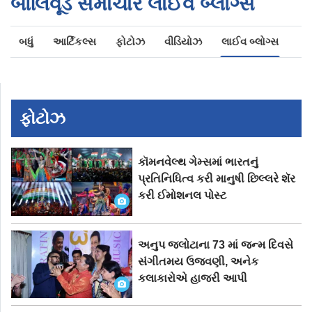
બૉલિવૂડ સમાચાર લાઈવ બ્લોગ્સ
બધું
આર્ટિકલ્સ
ફોટોઝ
વીડિયોઝ
લાઈવ બ્લોગ્સ
ફોટોઝ
કૉમનવેલ્થ ગેમ્સમાં ભારતનું
પ્રતિનિધિત્વ કરી માનુષી છિલ્લરે શૅર
કરી ઈમોશનલ પોસ્ટ
અનુપ જલોટાના 73 માં જન્મ દિવસે
સંગીતમય ઉજવણી, અનેક
કલાકારોએ હાજરી આપી