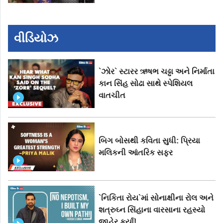
વીડિયોઝ
`ઝોર` સ્ટારર ઋષભ ચઢ્ઢા અને નિર્માતા
કાન સિંહ સોઢા સાથે સ્પેશિયલ
વાતચીત
બિગ બોસથી કવિતા સુધી: પ્રિયા
મલિકની આંતરિક સફર
`નિકિતા રોય`માં સોનાક્ષીના રોલ અને
શત્રુઘ્ન સિંહાના વારસાના રહસ્યો
જાહેર કર્યા!