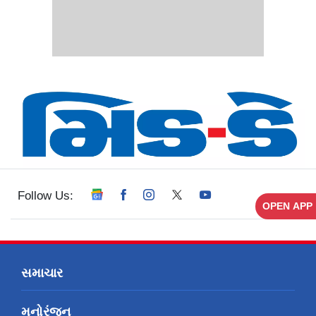
Follow Us:
OPEN APP
સમાચાર
મનોરંજન