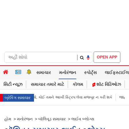
|
OPEN APP
સમાચાર
મનોરંજન
સ્પોર્ટ્સ
લાઈફસ્ટાઈલ
સિટી ન્યૂઝ
સમાચાર તમારે માટે
કૉલમ
શૉટ વિડિઓઝ
તો એક જ માગો, કોઈ તમને આખી સ્ટ્રિપ લેવા મજબૂર ન કરી શકે
જાહેરખબરો
બ્રેકિંગ સમાચાર
હોમ
>
મનોરંજન
>
બૉલિવૂડ સમાચાર
>
લાઈવ બ્લોગ્સ