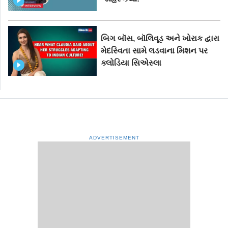
બિગ બૉસ, બૉલિવૂડ અને ખોરાક દ્વારા
મેદસ્વિતા સામે લડવાના મિશન પર
ક્લોડિયા સિએસ્લા
ADVERTISEMENT