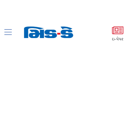
ઇ-પેપર