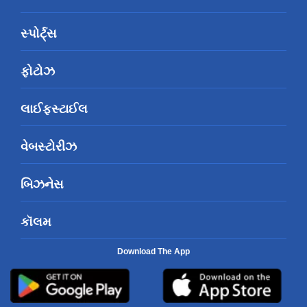
સ્પોર્ટ્સ
ફોટોઝ
લાઈફસ્ટાઈલ
વેબસ્ટોરીઝ
બિઝનેસ
કૉલમ
Download The App